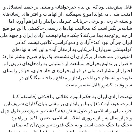
قابل پیش‌بینی بود که این پیام خیرخواهانه و مبتنی بر حفظ استقلال و
امنیت ملی، می‌تواند امواج سهمگینی از اتهامات و افتراهای رسانه‌های
وابسته خارجی و برخی جریانات غیرملی برانداز را فراهم آورد، اما
شایبه‌برانگیز است که مخالفت نهادهای رسمی حاکمیتی با این مواضع
از چه رو توجیه پیدا می‌کند؟ چکیده پیام نهضت آزادی ایران و جبهه ملی
ایران جز آن نبود که: «آزادی و دموکراسی، کالایی نیست که در
کوله‌پشتی سربازان آمریکایی به ارمغان آید» و این اقدام نهادهای
امنیتی در ممانعت از برگزاری آن نشست، یک پیام صریح بیشتر ندارد:
«اصرار بر تداوم بحران». ممانعت از دستیابی به راه‌حل‌های درون‌زا و
احتراز از مشارکت ملی در قبال بحران‌های حاد جاری، جز در راستای
تقویت و انسجام جریانات برانداز و مدافع مداخله بیگانگان در
سرنوشت کشور قابل تفسیر نیست.
نهضت آزادی ایران به حکم آموزه عقلانی و اخلاقی [فاستقم کما
امرت. هود، آیه ۱۱۲] و بنا بر پایداری بر مشی بنیان‌گذاران شریف این
حزب ملی و اسلامی در طول شش دهه گذشته و به‌ویژه در طول چهل
و چهار سال پس از پیروزی انقلاب اسلامی، ضمن تاکید بر راهبرد
«جنگ ما جنگ حجت است و نه جنگ قدرت» و بدون آن که تمنای
سهمی از قدرت در سر داشته باشد و به رغم فشارها، محدودیت‌ها،