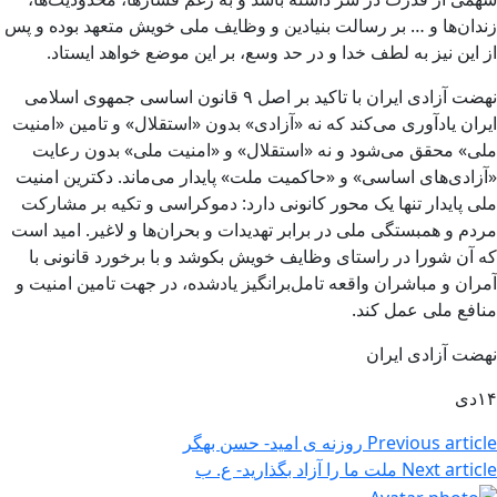
زندان‌ها و … بر رسالت بنیادین و وظایف ملی خویش متعهد بوده و پس
از این نیز به لطف خدا و در حد وسع، بر این موضع خواهد ایستاد.
نهضت آزادی ایران با تاکید بر اصل ۹ قانون اساسی جمهوی اسلامی
ایران یادآوری می‌کند که نه «آزادی» بدون «استقلال» و تامین «امنیت
ملی» محقق می‌شود و نه «استقلال» و «امنیت ملی» بدون رعایت
«آزادی‌های اساسی» و «حاکمیت ملت» پایدار می‌ماند. دکترین امنیت
ملی پایدار تنها یک محور کانونی دارد: دموکراسی و تکیه بر مشارکت
مردم و همبستگی ملی در برابر تهدیدات و بحران‌ها و لاغیر. امید است
که آن شورا در راستای وظایف خویش بکوشد و با برخورد قانونی با
آمران و مباشران واقعه تامل‌برانگیز یادشده، در جهت تامین امنیت و
منافع ملی عمل کند.
نهضت آزادی ایران
۱۴دی
Previous article
روزنه ی امید- حسن بهگر
Next article
ملت ما را آزاد بگذارید- ع. ب