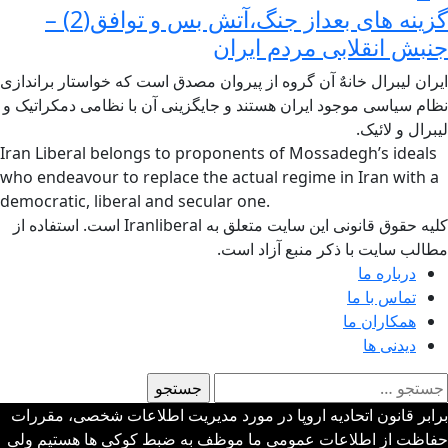
گزینه های بعداز جنگ،آتش بس و توافق(2) –
جنبش انقلابی مردم ایران
ایران لیبرال خانهٌ آن گروه از پیروان مصدق است که خواستار براندازی
نظام سیاسی موجود ایران هستند و جایگزینی آن با نظامی دمکراتیک و
لیبرال و لائیک.
Iran Liberal belongs to proponents of Mossadegh’s ideals
who endeavour to replace the actual regime in Iran with a
democratic, liberal and secular one.
کلیه حقوق قانونی این سایت متعلق به Iranliberal است. استفاده از
مطالب سایت با ذکر منبع آزاد است.
درباره ما
تماس با ما
همکاران ما
دیدنی ها
ستجو
رای:
برابر قانون اتحادیه اروپا در مورد مدیریت اطلاعات شخصی، مقررات
حفاظت از اطلاعات عمومی ما موظف به ضبط کوکی ها هستیم ولی