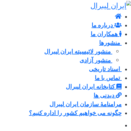
درباره ما
همکاران ما
منشورها
منشور لائیسیته ایران لیبرال
منشور آزادی
اسناد تاریخی
تماس با ما
کتابخانه ایران لیبرال
دیدنی ها
مرامنامۀ سازمان ایران لیبرال
چگونه می خواهیم کشور را اداره کنیم؟