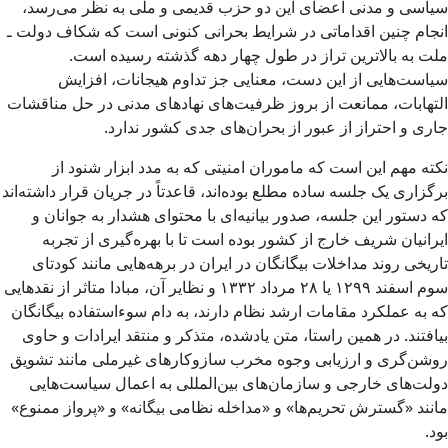
سیاسی و مدنی اعضای این دو حزب قدیمی و ملی به نظر می‌رسد،
انجام چنین اقداماتی در شرایط بحرانی کنونی است که شکاف دولت ـ
ملت به بالاترین تراز در طول چهار دهه گذشته رسیده است.
سیاست‌هایی از این دست، معنایی جز تداوم هیجانات، افزایش
التهابات، ممانعت از بروز ظرفیت‌های‌ نهادهای مدنی در حل مناقشات
جاری و احتراز از عبور از بحران‌های جدی کشور ندارد.
نکته مهم این است که ماموران امنیتی که به مدد ابزار شنود از
برگزاری یک جلسه ساده مطلع بوده‌اند، قاعدتاً در جریان قرار داشته‌اند
که دستور این جلسه، صدور بیانیه‌ای با محتوای هشدار به جوانان و
ایرانیان شریف خارج از کشور بوده است تا با بهره‌گیری از تجربه
تاریخی روند مداخلات بیگانگان در ایران در برهه‌هایی مانند کودتای
سوم اسفند ۱۲۹۹ یا ۲۸ مرداد ۱۳۳۲ و نظایر آن، مبادا متاثر از نقدهایی
که به عملکرد مقامات ارشد نظام دارند، به دام سوءاستفاده بیگانگان
بیافتند. در همین راستا، متن یادشده، متذکر و منتقد ایرادات و حاوی
روشن‌گری و ارزیابی وجوه مخرب سازوکارهای غیرملی مانند تشویق
دولت‌های خارجی و سازمان‌های بین‌المللی به اعمال سیاست‌هایی
مانند «گسترش تحریم‌ها» و «مداخله نظامی بیگانه» و «پرواز ممنوع»
بود.