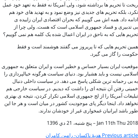
ریخت تا تحریم ها برداشته شود، ولی آمریکا نه فقط به تعهد خود عمل
نکرد، بلکه تحریم های جدیدی نیز وضع نمود و به تهدید های خود هم
ادامه داد. همه اش می گوییم که بحران اقتصادی ایران زاییده ی
بی تدبیری و فساد جمهوری اسلامی است که هست. ولی چرا از
تحریم هایی که به ناحق در ایران اعمال شده یک کلمه هم نمی گوییم؟
همین تحریم هایی که تا پریروز می گفتند هوشمند است و فقط
حکومت را گاز می گیرد.
موقعیت ایران بسیار حساس و خطیر است و ایران متعلق به جمهوری
اسلامی نیست و باید هشیار بود. دنیای سیاست هرگونه خیالپردازی را
به بی رحمانه ترین شکلی پاسخ می دهد. در سیاست داخلی دنبال
خمینی رفتن آن نتیجه ای را داشت که دیدیم. در سیاست خارجی هم
تبلیغات آمریکا را از لج جمهوری اسلامی تکرار کردن، نتیجه ی بهتری
نخواهد داد. اینجا دیگر پای موجودیت کشور در میان است و هر جا این
طور باشد ایرانیان غمخواری غیر از خودشان ندارند.
2018 Jan 11th Thu – پنج شنبه، 21 دي 1396
Previous article
هدیۀ ناکسان- رامین کامران