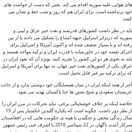
های هوایی علیه سوریه اقدام می کند، یعنی که دست از خواست های
خود برنداشته است. برای ایران هم که روز و شب خط و نشان می
کشد.
باید در نظر داشت کشورهای قدرتمند و نفت خیز عراق و لیبی و
سوریه که دربرابر اسراییل جبهه امتناع را تشکیل می دادند یا از بین
رفته اند و یا بسیار ضعیف شده اند و اکنون آمریکا و اسراییل برای
اجرای نقشه خود در خاورمیانه با قدرت ایران و ترکیه مواجه هستند و
باید به نحوی هر دو این کشور را تجزیه کنند. بویژه آن که نفوذ ایران در
عراق، یکی از کشورهای نفت خیز جهان، نه تنها برای آمریکا و اسراییل
که برای ترکیه نیز غیر قابل تحمل است.
آخر از همه اینکه ایران در میان همسایگان خود دوستی ندارد و از جانب
عربستان سعودی و شیخ نشین ها حتا پاکستان تهدید می شود.
خلاصه اینکه بر خلاف خوشخیالی برخی، نباید تحرکات در مرز ایران را
از نظر دور داشت. چگونه است که یکباره گلبدین حکمتیار پس از 15
سال زندگی مخفی و جنگیدن با همه ی حکومت هایی که در افغانستان
سرکار آمدند ناگهان در 22 سپتامبر 2016 با اشرف غنی رئیس جمهور
افغانستان پیمان صلح می بندد و تحریم های علیه وی لغو می شود و