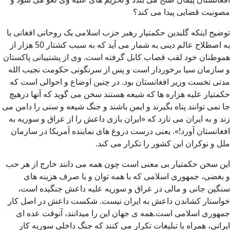
مصونیت قضایی پیدا می کند؟
توضیح اینکه گلبدین حکمتیار رهبر حزب اسلامی یک روحانی افغانی یا
به اصطلاح عالم دینی به شمار می آید که به سبب کشتار 50 هزار از
هموطنان خود لقب قصاب کابل گرفته است. وی از پشتیبانی پاکستان
و سازمان سیا برخوردار است و پس از سرنگونی حکومت نجیب الله
مدتی نخست وزیر افغانستان بود. در چنین اوضاع و احوالی است که
حکمتیار علیه هزاره ها که شیعه هستند سخن می گوید که آنها درهیچ
جا نمی توانند پناه بگیرند و ایمن باشند و جنگ شیعه و سنی را دامن می
زند و به ایران می تازد که «ایران بازی داعش را از عراق و سوریه به
افغانستان آورد!». یعنی درست دروغ های نماینده آمریکا در سازمان
ملل و نوکران این کشور را تکرار می کند.
این سخن حکمتیار بی معنی است چون همه می دانند خارج از هر حب
و بغضی، جمهوری اسلامی که با همه توان و با صرف هزینه های
سنگین جانی و مالی در عراق و سوریه علیه داعش جنگیده است،
خواستار کشاندن داعش به ایران نیست. شکست داعش در اصل کار
جمهوری اسلامی است.همه ی جهان این را میدانند، آنوقت عده ای
ایرانی، همراه با تبلیغات تکرار می کنند که جنگ داخلی سوریه کار