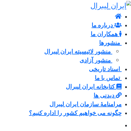
درباره ما
همکاران ما
منشورها
منشور لائیسیته ایران لیبرال
منشور آزادی
اسناد تاریخی
تماس با ما
کتابخانه ایران لیبرال
دیدنی ها
مرامنامۀ سازمان ایران لیبرال
چگونه می خواهیم کشور را اداره کنیم؟