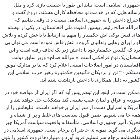
جمهوری اسلامی است! نباید این طور با حقیقت بازی کرد و مثل
رسانه هایی که در خدمت نو محافظه کاران هستند، دروغ گفت و
اختراع داعش را به جمهوری اسلامی نسبت داد. وقتی بدانیم که
امرالله صالح رئیس پیشین امنیت ملی افغانستان، در یکی از نوشته
های فیس بوکی اش حکمتیار را متهم به ارتباط با داعش کرده و تلاش
او را برای رهایی زندانیان گروه داعش فاش نموده است می توان پی
برد که گلبدین حکمتیارخود با داعش زیر یک لحاف رفته است و این
سخنان یک نوع فرافکنی است. «امرالله صالح» وزیر سابق دولت
افغانستان در امور اصلاحات امنیتی اعلام کرد که بنا بر مدارک موثق
دستکم ۲۰ تن از نزدیکان «گلبدین حکمتیار» رهبر حزب اسلامی این
کشور به دلیل همکاری با داعش بازداشت شده اند.
ممکن است در اینجا این توهم پیش آید که اگر ایران از مواضع خود در
سوریه و عراق و لبنان عقب نشینی کند مشکلات حل خواهد شد و
آمریکا و اسراییل دست از سر ایران برخواهند داشت. تبلیغاتش را از
همه جا می شنویم. ضمن قبول سیاست های غلط و پر از اشتباه و
تحریک آمیز جمهوری اسلامی، متأسفانه واقعیت سیاست آمریکا چیز
دیگری می گوید. نمونه ی حاضر آن برجام است. جمهوری اسلامی در
تفاهمنامه برجام سر تسلیم فرود آورد و میلیاردها ثروت کشور را بتون