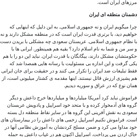
مرزهای ایران است.
دشمنان منطقه ای ایران
چرا میگویم ایران و نه جمهوری اسلامی. به این دلیل که اینهایی که
خواهیم دید، با برتری قدرت ایران است که در منطقه مشکل دارند و نه
با نظام جمهوری اسلامی. عربستان سعودی چه مشکلی با بریدن دست
و سر من و شما به نام اسلام دارد؟ بقیه هم همینطور. ایرانی ها با
حکومتشان مشکل دارند، بیگانگان با قدرت ایران. نباید این دو را با هم
یکی گرفت و این اندازه بی مسئولیت با رسانه هایی همصدا شد که
فقط تبلیغات ضد ایران را تکرار می کنند و در حقیقت برای جان ایرانی
هم پشیزی ارزش قائل نیستند. اینها مقدمه ی کشتار میلیونی است، از
همان نوع که در عراق و سوریه دیدیم.
فراموش نباید کرد آمریکا میلیاردها و میلیاردها خرج داعش و دیگر
گروه های آدمخوار کرده و با متحد خود اسراییل و پادویش عربستان
سعودی به نقش آفرینی این گروه ها در سایر نقاط منطقه دل بسته
است. فراموش نکنیم اسراییل زخمی های داعش را در بیمارستان های
خود مداوا می کرد و ضمن مسلح کردنشان به آموزش نظامی آنها در
خاک اردن می پرداخت. اسراییل اکنون هم در غیاب داعش به حمله