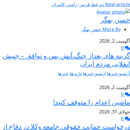
Next article
دو خط قرمز -رامین کامران
حسن بهگر
More By حسن بهگر
آگوست 2, 2026
0
گزینه های بعداز جنگ،آتش بس و توافق – جنبش
انقلابی مردم ایران
آرشیو خبرها
ارشیو خبرها
تازه ها
خبرها
آگوست 2, 2026
0
ماشین اعدام را متوقف کنید!
جولای 31, 2026
0
درخواست حمایت حقوقی جامعه وکلا در دفاع از