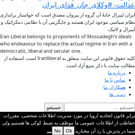
عدالت- #وکلای_جان_فدای_ایران
ایران لیبرال خانهٌ آن گروه از پیروان مصدق است که خواستار براندازی
نظام سیاسی موجود ایران هستند و جایگزینی آن با نظامی دمکراتیک و
لیبرال و لائیک.
Iran Liberal belongs to proponents of Mossadegh’s ideals
who endeavour to replace the actual regime in Iran with a
democratic, liberal and secular one.
کلیه حقوق قانونی این سایت متعلق به Iranliberal است. استفاده از
مطالب سایت با ذکر منبع آزاد است.
درباره ما
تماس با ما
همکاران ما
دیدنی ها
ستجو
رای:
برابر قانون اتحادیه اروپا در مورد مدیریت اطلاعات شخصی، مقررات
حفاظت از اطلاعات عمومی ما موظف به ضبط کوکی ها هستیم ولی
شما در پذیرش یا رد آن مختارید
Ok
No