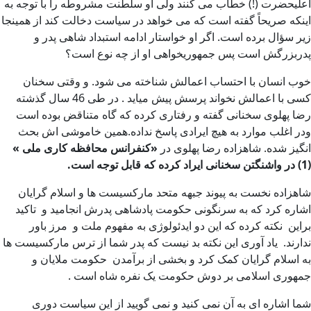
اعلیحضرت (!) خطاب می کنند ولی او سلطنت مشروطه را با توجه به
اینکه صریحاً گفته است که می خواهد در سیاست دخالت کند از همینجا
زیر سؤال برده است. اگر او خواستار ادامه استبداد شاهی پدر و
پدربزرگش است پس جمهوریخواهی او از چه نوع است؟
خوب انسان با احتساب اعمالش شناخته می شود. و وقتی سخنان
کسی با اعمالش نخواند پرسش پیش میاید . در طی 46 سال گذشته
رضا پهلوی سخنانی گفته و رفتاری کرده که گاه متناقض بوده است
ودر اغلب موارد به هیچ ایرادی پاسخ نداده.همین خاموشی اش بحث
انگیز شده. شاهزاده رضا پهلوی در
«کنفرانس محافظه
کاری ملی »
(1) در واشنگتن سخنانی ایراد کرده که قابل توجه است.
شاهزاده نخست به پیوند جبهه متحد مارکسیست ها و اسلام گرایان
اشاره کرد که به سرنگونی حکومت پادشاهی پدرش انجامید و تاکید
براین نکته کرده که این دو ایدئولوژی به مفهوم ملت و مرز باور
ندارند. یاد آوری این نکته بد نیست که پدر شما از ترس مارکسیست ها
به اسلام گرایان کمک کرد و بخشی از برآمدن حکومت ملایان و
جمهوری اسلامی بر دوش حکومت یک نفره شاه است .
شما اشاره ای به آن نمی کنید و نمی گویید از این سیاست دوری