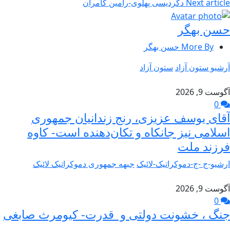
Next article
دگردیسی پهلوی-رامین کامران
حسن بهگر
More By حسن بهگر
آرشیو ستون آزاد
ستون آزاد
آگوست 9, 2026
0
آقای یوسف عزیزی، رنج زندانیان جمهوری
اسلامی نیز جانکاه و تکان‌دهنده است- کاوه
فرزند ملت
ارشیو-ج -ج-دموکراتیک-لائیک
جبهه جمهوری دموکراتیک لائیک
آگوست 9, 2026
0
جنگ ، خشونت دولتی و قدرت- کیومرث صابغی