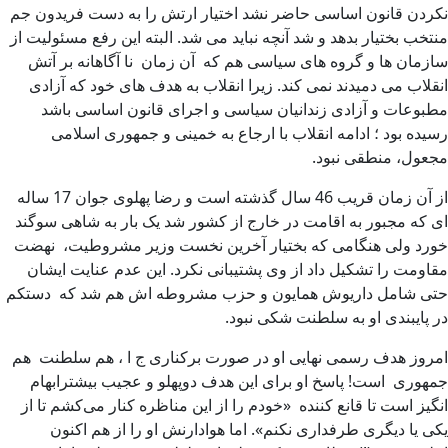
نکردن قانون اساسی حاضر نشد اختیار ارتش را به دست فریدون جم
منتخب بختیار بدهد و شد آنچه نباید می شد. البته این رفع مسئولیت از
سازمان ها و گروه های سیاسی هم که آن زمان نا آگاهانه بر آتش
انقلاب می دمیدند نمی کند. زیرا انقلاب به هدف های خود که آزادی
مطبوعات و آزادی زندانیان سیاسی و اجرای قانون اساسی باشد
رسیده بود ؛ ادامه انقلاب با ارجاع به خمینی و جمهوری اسلامی
مجعول، منطقی نبود.
از آن زمان قریب 46 سال گذشته است و رضا پهلوی جوان 17 ساله
ای که مجبور به اقامت در خارج از کشور شد یک بار به شاهی سوگند
خورد ولی هنگامی که بختیار آخرین نخست وزیر مشروطیت، نهضت
مقاومت را تشکیل داد از وی پشتیبانی نکرد. این عدم عنایت ایشان
حتی شامل داریوش همایون و حزب مشروطه اش هم شد که دستکم
در پایبندی او به سلطنت شکی نبود.
امروز هدف رسمی نهایی او در صورت برکناری ج ا ، هم سلطنت هم
جمهوری است! پاسخ او برای این هدف دوپهلو و عجیب بیشترابهام
انگیز است تا قانع کننده «خودم را از این مناظره کنار می‌کشم تا از
یکی یا دیگری طرفداری نکنم». اما هوادارنش او را از هم اکنون