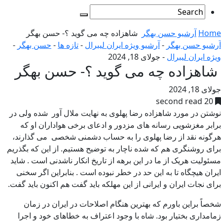
Home
آرشیو حسن بهگر
شاهزاده چه می گوید ؟- حسن بهگر
آرشیو حسن بهگر
-
آرشیو ویژه ایران لیبرال
-
تازه ها
-
حسن بهگر
-
ویژه ایران لیبرال
-
جولای 18, 2024
شاهزاده چه می گوید ؟- حسن بهگر
جولای 18, 2024
20 second read
نوشتن در مورد شاهزاده رضا پهلوی به نهایت ملال آور شده ولی در
برابر مغزشویی رسانه های مزدور و ادعای برخی هواداران او که
هرگونه نقد از رضا پهلوی را به حساب دشمنی شخصی می گذارند،
برای روشنگری هم که شده ناچار به توضیح هستیم. از این که بگذریم
مسئولیت هریک از ما در این برهه از تاریخ انکار ناشدنی است . شاید
ایران هیچگاه تا به این حد در خطر نبوده است . بنابراین اگر سخنی
برای نجات ایران و ایرانی از این مهلکه باید گفت هم اکنون باید گفت.
شخصاً براین باورم که بهترین هنگام اصلاحات در ایران در زمان
زمامداری بختیار بود. شاه با وجود اعتراف به خطاهای خود و اجرا