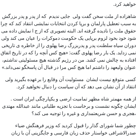
خواهید کرد.
شاهزاده از ملت سخن گفت ولی جایی ندیدم که از پدر و پدر بزرگش
به سبب تعطیل پارلمان و برپا کردن انتخابات نمایشی انتقاد کند که چرا
حقوق ملت را نادیده گرفته اند. البته تصویری که از ج ا نمایش داده می
شود خود بخود لزوم برپایی یک حکومت دموکرات را عیان می کند ولی
دوران سیاه سلطنت پدر و پدربزرگ رضا پهلوی را از خاطره ی تاریخی
نمی زداید. یک بار رضا پهلوی گفت: «هیچ کس آنچه را که در تاریخ اتفاق
افتاده به چالش نمی کشد. من در رژیم گذشته هیچ مسئولیتی نداشتم،
عنوان ولیعهد را داشتم اما هیچ کس مرا در قبال آن پاسخگو نمی‌داند.»
کسی متوقع نیست ایشان مسئولیت آن وقایع را برعهده بگیرید ولی
انتقاد از آن نشان می دهد که آن سیاست را دنبال نخواهید کرد.
از همه مهمتر شاه مظهر تمامیت ارضی و یکپارچگی ایران است .
ایشان چگونه نشست و برخاست با تجزیه طلبانی مانند عبدالله مهتدی
،هجری و حسن شریعتمداری و غیره را توجیه می کند؟
چطور شما شورای گذار را قبول کردید که وزیر فرهنگش ضیاء
صدرالاشرافی خواستار حذف زبان فارسی و جایگزینی آن با زبان