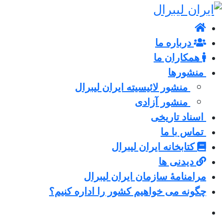
درباره ما
همکاران ما
منشورها
منشور لائیسیته ایران لیبرال
منشور آزادی
اسناد تاریخی
تماس با ما
کتابخانه ایران لیبرال
دیدنی ها
مرامنامۀ سازمان ایران لیبرال
چگونه می خواهیم کشور را اداره کنیم؟