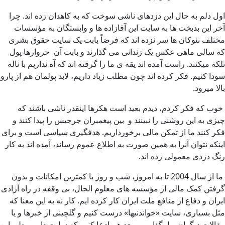
اول دلم به حال این دزدهای ناشی سوخت که به کاهدان زده اند. چرا
آخر این بدبخت ها به سایت این آقازاده ها و وابستگان به مؤسسات
مختلف نئوکان ها سر نزده اند که فرضاً بابت یک سایت حقوق بشری
که سالی ماهی عکس یک زندانی می گذارند و بابت آن خروارها پول
تلکه میکنند. راست آمده اند یقه ی ما را گرفته اند که آه نداریم با ناله
سودا کنیم. فکر کرده اند چون مطلب زیاد داریم، لابد پولمان هم از پارو
بالا میرود.
خوب که فکر کردم، دیدم بعید است هکرها اینقدر ناشی باشند که
چیزی به این روشنی را نبینند و بین پیغمبران جرجیس را پیدا کنند و
فکر کنند ما از تمکن مالی برخورداریم. هدفگیری سیاسی است و برای
اینکه نتوان آنرا به همین صورت به اطلاع عموم رساند، آمده اند به کار
رنگ دزدی معمولی زده اند.
ما از سال 2004 تا به امروز، شب و روز با کمترین امکانات و بدون
گرفتن کمک مالی از مؤسسه های معلوم الحال، بی وقفه در راه آزادی
ایران و دفاع از منافع ملت ایران کار کرده ایم. کار نه به این معنا که
مثل بسیاری، سایت «خواندنیها» درست کنیم و گلچینی از خبرها و یا
مقالات دیگران را بگذاریم و بعد هم ادعا کنیم که سایت داریم. طی این