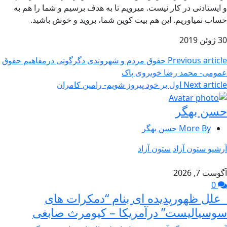
و ایستادنی در کار نیست. میرویم تا به هدف برسیم و شما را هم به
حساب نمیاوریم. این هم بیت کوین شما، بروید و خوش باشید.
30 ژوئن 2019
Previous article
حقوق مردم و شهروندی دگرگونی درمفاهیم حقوق
عمومی- محمد رضا خوبروی پاک
Next article
اول بر خود پیروز شویم- رامین کامران
حسن بهگر
More By حسن بهگر
آرشیو ستون آزاد
ستون آزاد
آگوست 7, 2026
0
علل ظهورپدیده ای بنام “دمکرات های
سوسیالیست” درآمریکا – کیومرث صابغی