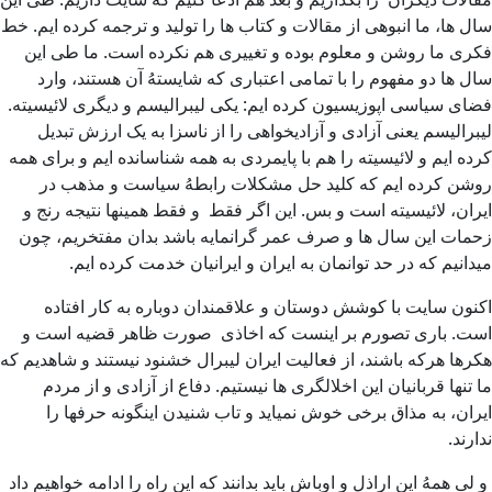
سال ها، ما انبوهی از مقالات و کتاب ها را تولید و ترجمه کرده ایم. خط
فکری ما روشن و معلوم بوده و تغییری هم نکرده است. ما طی این
سال ها دو مفهوم را با تمامی اعتباری که شایستهُ آن هستند، وارد
فضای سیاسی اپوزیسیون کرده ایم: یکی لیبرالیسم و دیگری لائیسیته.
لیبرالیسم یعنی آزادی و آزادیخواهی را از ناسزا به یک ارزش تبدیل
کرده ایم و لائیسیته را هم با پایمردی به همه شناسانده ایم و برای همه
روشن کرده ایم که کلید حل مشکلات رابطهُ سیاست و مذهب در
ایران، لائیسیته است و بس. این اگر فقط و فقط همینها نتیجه رنج و
زحمات این سال ها و صرف عمر گرانمایه باشد بدان مفتخریم، چون
میدانیم که در حد توانمان به ایران و ایرانیان خدمت کرده ایم.
اکنون سایت با کوشش دوستان و علاقمندان دوباره به کار افتاده
است. باری تصورم بر اینست که اخاذی صورت ظاهر قضیه است و
هکرها هرکه باشند، از فعالیت ایران لیبرال خشنود نیستند و شاهدیم که
ما تنها قربانیان این اخلالگری ها نیستیم. دفاع از آزادی و از مردم
ایران، به مذاق برخی خوش نمیاید و تاب شنیدن اینگونه حرفها را
ندارند.
و لی همهُ این اراذل و اوباش باید بدانند که این راه را ادامه خواهیم داد