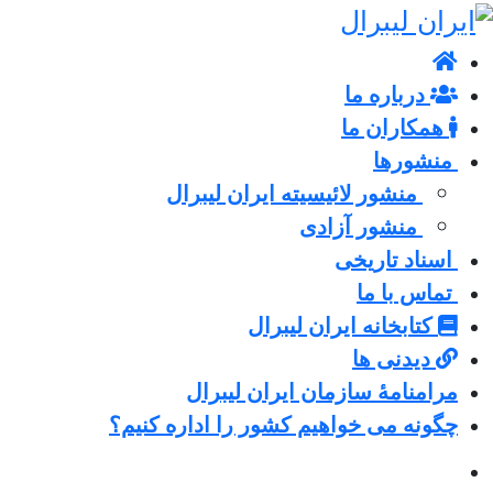
درباره ما
همکاران ما
منشورها
منشور لائیسیته ایران لیبرال
منشور آزادی
اسناد تاریخی
تماس با ما
کتابخانه ایران لیبرال
دیدنی ها
مرامنامۀ سازمان ایران لیبرال
چگونه می خواهیم کشور را اداره کنیم؟