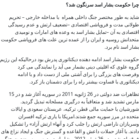
چرا حکومت بشار اسد سرنگون شد؟
شاید به طور مختصر جنگ داخلی همراه با مداخله خارجی – تحریم
طولانی مدت و فروپاشی اقتصادی –تضعیف ارتش و عدم رسیدگی
اقتصادی به آن –تمایل بشار اسد به وعده های امارات و نومیدی
متحدانش روسیه و ایران را از عمده ترین علت های فروپاشی حکومت
بشار اسد نام برد.
حکومت بشار اسد ادامه دهنده دیکتاتوری پدرش بود درحالیکه این رژیم
گروه علوی که اقلیتی دینی بشمار می آید را نمایندگی می کرد
وفرصت های بزرگی را برای آشتی ملی از دست داد و با ادامه
دیکتاتوری با قساوت بیشتر راه را برای دشمنان باز کرد.
تظاهرات ضد دولتی در 26 ژانویه 2011 در سوریه آغاز شد و در 15
مارس تشدید شد و متعاقباً به درگیری مسلحانه تبدیل گردید.
شورشیان با حمایت مالی قطر، ترکیه، عربستان سعودی و ایالات
متحده در مرز سوریه جمع شدند.امریکا با یاری ترکیه افسران
وسربازان ناراضی ارتش را جلب کرد و آنها« ارتش آزاد» را تشکیل
دادند. با آغاز حملات داعش و القاعده و گسترش جنگ و ایجاد نزاع های
فرقه ای شد و در 26 ژوئن 2012، بشار اسد،، درسوریه وضعیت جنگی