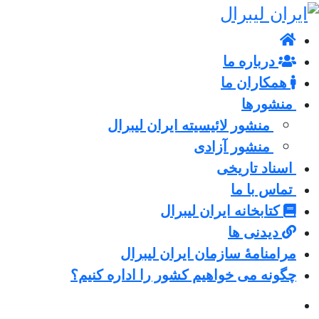
درباره ما
همکاران ما
منشورها
منشور لائیسیته ایران لیبرال
منشور آزادی
اسناد تاریخی
تماس با ما
کتابخانه ایران لیبرال
دیدنی ها
مرامنامۀ سازمان ایران لیبرال
چگونه می خواهیم کشور را اداره کنیم؟