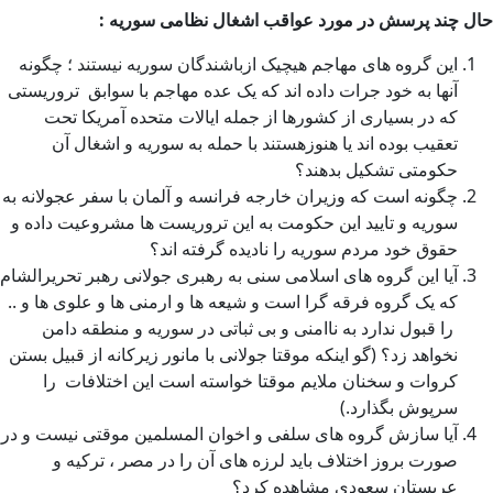
حال چند پرسش در مورد عواقب اشغال نظامی سوریه :
این گروه های مهاجم هیچیک ازباشندگان سوریه نیستند ؛ چگونه
آنها به خود جرات داده اند که یک عده مهاجم با سوابق تروریستی
که در بسیاری از کشورها از جمله ایالات متحده آمریکا تحت
تعقیب بوده اند یا هنوزهستند با حمله به سوریه و اشغال آن
حکومتی تشکیل بدهند؟
چگونه است که وزیران خارجه فرانسه و آلمان با سفر عجولانه به
سوریه و تایید این حکومت به این تروریست ها مشروعیت داده و
حقوق خود مردم سوریه را نادیده گرفته اند؟
آیا این گروه های اسلامی سنی به رهبری جولانی رهبر تحریرالشام
که یک گروه فرقه گرا است و شیعه ها و ارمنی ها و علوی ها و ..
را قبول ندارد به ناامنی و بی ثباتی در سوریه و منطقه دامن
نخواهد زد؟ (گو اینکه موقتا جولانی با مانور زیرکانه از قبیل بستن
کروات و سخنان ملایم موقتا خواسته است این اختلافات را
سرپوش بگذارد.)
آیا سازش گروه های سلفی و اخوان المسلمین موقتی نیست و در
صورت بروز اختلاف باید لرزه های آن را در مصر ، ترکیه و
عربستان سعودی مشاهده کرد؟