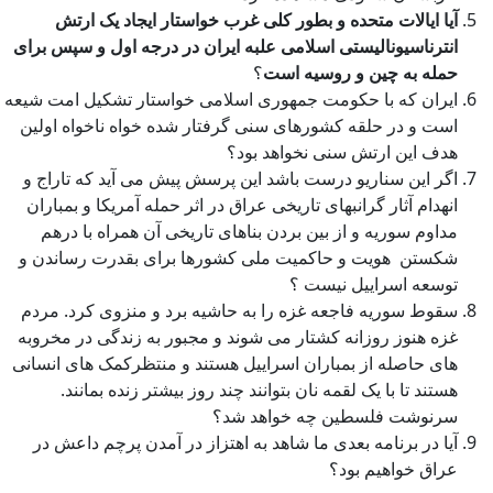
آیا ایالات متحده و بطور کلی غرب خواستار ایجاد یک ارتش
انترناسیونالیستی اسلامی علبه ایران در درجه اول و سپس برای
حمله به چین و روسیه است
؟
ایران که با حکومت جمهوری اسلامی خواستار تشکیل امت شیعه
است و در حلقه کشورهای سنی گرفتار شده خواه ناخواه اولین
هدف این ارتش سنی نخواهد بود؟
اگر این سناریو درست باشد این پرسش پیش می آید که تاراج و
انهدام آثار گرانبهای تاریخی عراق در اثر حمله آمریکا و بمباران
مداوم سوریه و از بین بردن بناهای تاریخی آن همراه با درهم
شکستن هویت و حاکمیت ملی کشورها برای بقدرت رساندن و
توسعه اسراییل نیست ؟
سقوط سوریه فاجعه غزه را به حاشیه برد و منزوی کرد. مردم
غزه هنوز روزانه کشتار می شوند و مجبور به زندگی در مخروبه
های حاصله از بمباران اسراییل هستند و منتظرکمک های انسانی
هستند تا با یک لقمه نان بتوانند چند روز بیشتر زنده بمانند.
سرنوشت فلسطین چه خواهد شد؟
آیا در برنامه بعدی ما شاهد به اهتزاز در آمدن پرچم داعش در
عراق خواهیم بود؟