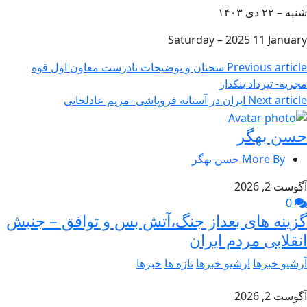
شنبه – ۲۲ دی ۱۴۰۳
Saturday – 2025 11 January
Previous article
سخنان و توضیحات نادرست معاون اول قوه
مجریه- تیرداد بنکدار
Next article
ایران در آستانه فروپاشی -مریم عادلخانی
حسن بهگر
More By حسن بهگر
آگوست 2, 2026
0
گزینه های بعداز جنگ،آتش بس و توافق – جنبش
انقلابی مردم ایران
آرشیو خبرها
ارشیو خبرها
تازه ها
خبرها
آگوست 2, 2026