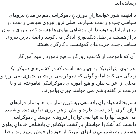
رسانده اند.
با اینهمه هنوز خواستارانِ دورزدنِ دموکراسی هم در میان نیروهای
سیاسی چپ و راست بسیارند. اصلی ترین نیروی سیاسیِ راست در
میان ایرانیان، دوستدارانِ پادشاهی پهلوی ها هستند که با بازوی پرتوان
تر از همیشه بر طبلِ دیکتاتوریِ آبادگر می کوبند و اصلی ترین نیروی
سیاسیِ چپ، حزب های کمونیست ـ کارگری هستند.
آن که ناموخت از گذشتِ روزگار ــ هیج ناموزد ز هیچ آموزگار
هر دوی اینها نزدیک به چهار دهه است که در کشورهای دموکراتیک
زندگی می کنند اما تو گوئی که دموکراسی برایشان پشیزی نمی ارزد و
محلی از اعراب ندارد و هیچ آموزه ی دموکراتیکی نیاموخته اند و یا
درست تر گفته باشم نمی خواهند چیزی بیاموزند.
شوربختانه هوادارانِ پادشاهی بیشترین سازمایه ها و سازافزارهای
آوازه گری را در دست دارند و بیش از هر نیروی دیگری دیده و شنیده
می شوند. آنها را نه تنها نمی توان از نیروهای دوستدارِ دموکراسی
دانست که آشکارا خواستارِ بازگشت دیکتاتوریِ پادشاهی خاندانِ پهلوی
هستند و به پشتیبانیِ دولتهای آمریکا از خود دل خوش می دارند. رضا