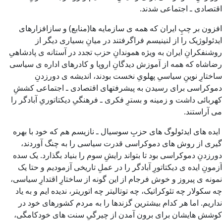
اقتصادی ـ اجتماعی شدند.
افزون بر چپِ ایران که همه ی سازمایه ها(منابع) و سازافزارهای
ایدئولوژیک را از لنینیسم فراگرفتند در میانِ بسیاری دیگر از
روشنفکرانِ ایران به ویژه هموندانِ حزب تجدد در آستانه ی پادشاهیِ
رضاشاه که همه از آموزش دیدگانِ اروپا و کادرهای اداره ی سیاسی
ساختارِ نوینِ سیاسیِ پهلویِ نخست بودند، اندیشه ی دورزدنِ
دموکراسی برای رسیدن به پیشرفتهای اقتصادی ـ اجتماعی کششِ
کهربائی داشت و زمینه و بسترِ فکری ـ فرهنگیِ دیکتاتوریِ آبادگر را
می آراستند.
ایده های ایدئولوگ های حزبِ سوسیال ـ نازیسم هم که خود با بهره
گیری از روش های دموکراسی قدرت سیاسی را به چنگ آوردند،
دورزدنِ دموکراسی بود تا بتواند رايشِ سوم را بنیاد بگذارد. یک سده
آزمونِ ایده ی دیکتاتورِ آبادگر را در عملِ تاریخی آزمودیم و حتا یک
نمونه ی پیروز و خوش فرجام از این گونه از ساختارِ اقتدارِ سیاسی،
چه سکولار چه تئوکراتیک، چه توتالیتر چه اتوریتر، ندیده ایم و به یاد
نداریم. اما هر کدام بیشترین گزندها را به مردم کشورهای خود در
کوشش هایشان برای برون آمدن از چیرگیِ سنت های خودکامگی،