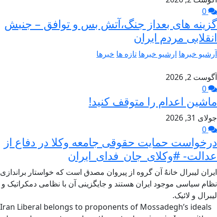
0
گزینه های بعداز جنگ،آتش بس و توافق – جنبش
انقلابی مردم ایران
آرشیو خبرها
ارشیو خبرها
تازه ها
خبرها
آگوست 2, 2026
0
ماشین اعدام را متوقف کنید!
جولای 31, 2026
0
درخواست حمایت حقوقی جامعه وکلا در دفاع از
عدالت- #وکلای_جان_فدای_ایران
ایران لیبرال خانهٌ آن گروه از پیروان مصدق است که خواستار براندازی
نظام سیاسی موجود ایران هستند و جایگزینی آن با نظامی دمکراتیک و
لیبرال و لائیک.
Iran Liberal belongs to proponents of Mossadegh’s ideals