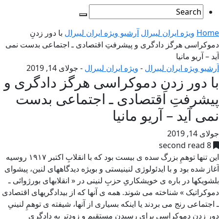
Home
ویژه ایران لیبرال
آرشیو ویژه ایران لیبرال
با دور زدنِ
دموکراسی هرگز دادگری و پیشرفتِ اقتصادی ـ اجتماعی بدست نمی
آید – آریو مانیا
آرشیو ویژه ایران لیبرال
-
ویژه ایران لیبرال
-
جولای 14, 2019
با دور زدنِ دموکراسی هرگز دادگری و
پیشرفتِ اقتصادی ـ اجتماعی بدست
نمی آید – آریو مانیا
جولای 14, 2019
8 second read
این تنها توهمِ بزرگ سده ی بیست بود که با انقلابِ اکتبر ۱۹۱۷ روسیه
آغاز شده بود و با ایدئولوژی لنینیستی و بویژه دیدگاههای لنین، پیشوای
بلشویکها در باره ی خویشکاریِ حزبِ لنینی در « انقلابهای بورژوائی ـ
دموکراتیک » شناخته می شوند. همه ی آنها که از بیدادگریهای اقتصادی
ـ اجتماعی رنج می بردند یا اینکه بسیاری از آنها، شیفته ی توهمِ لنینیِ
دور زدنِ دموکراسی برای رسیدنِ مستقیم و زودتر به دادگریِ