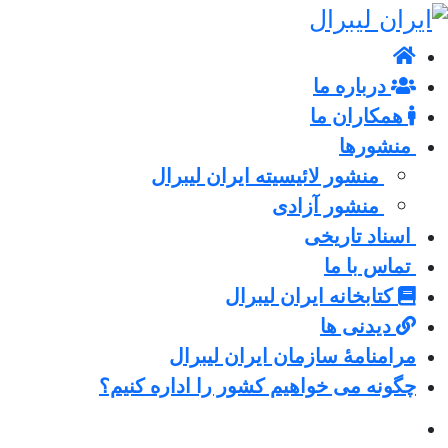
درباره ما
همکاران ما
منشورها
منشور لائیسیته ایران لیبرال
منشور آزادی
اسناد تاریخی
تماس با ما
کتابخانه ایران لیبرال
دیدنی ها
مرامنامۀ سازمان ایران لیبرال
چگونه می خواهیم کشور را اداره کنیم؟