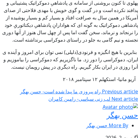
پهلوی تا کنون بروشنی از سامانه ی پادشاهیِ دموکراتیک پشتیبانی و
پدافند نکرده است و در گفت و گوی خویش با مهدی فلاحتی از صدای
آمریکا در همین سال به صرافت افتاد و بسیار کم و بسیار پوشیده از
پادشاهی دموکراتیک به گونه ای که هوادارانِ پادشاهیِ دیکتاتوریِ خود
را نرنجاند و نرماند، سخن گفت اما پس از چهل سال هنوز از آنها دوری
نجسته و نیم گامی به جلو در راستای دموکراسی برنداشته است.
بنابرین با هیچ انگیزه و فرنودی(دلیلی) نمی توان برای امروز و آینده ی
ایران، دموکراسی را دور زد. ما ناگزیریم که دموکراسی را بیاموزیم و
آنرا روزی در ایران بکار گیریم. راه دیگری در پیش رویمان نیست.
آریو مانیا- استکهلم ۱۲ سپتامبر ۲۰۱۸
Previous article
راه پیروزی ما پیدا شده است- حسن بهگر
Next article
لب زنی سیاسی- رامین کامران
حسن بهگر
More By حسن بهگر
آگوست 2, 2026