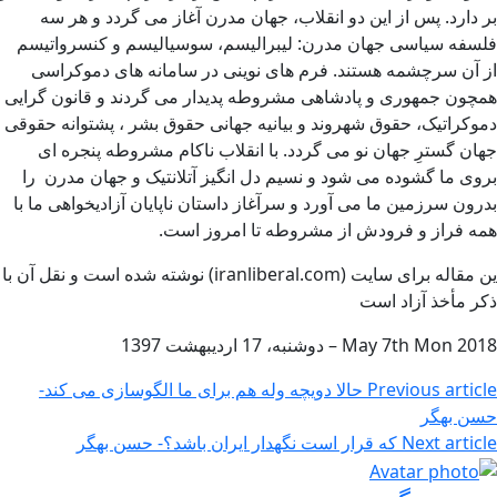
بر دارد. پس از این دو انقلاب، جهان مدرن آغاز می گردد و هر سه
فلسفه سیاسی جهان مدرن: لیبرالیسم، سوسیالیسم و کنسرواتیسم
از آن سرچشمه هستند. فرم های نوینی در سامانه های دموکراسی
همچون جمهوری و پادشاهی مشروطه پدیدار می گردند و قانون گرایی
دموکراتیک، حقوق شهروند و بیانیه جهانی حقوق بشر ، پشتوانه حقوقی
جهان گسترِ جهان نو می گردد. با انقلاب ناکام مشروطه پنجره ای
بروی ما گشوده می شود و نسیم دل انگیز آتلانتیک و جهان مدرن را
بدرون سرزمین ما می آورد و سرآغاز داستان ناپایان آزادیخواهی ما با
همه فراز و فرودش از مشروطه تا امروز است.
ین مقاله برای سایت (iranliberal.com) نوشته شده است و نقل آن با
ذکر مأخذ آزاد است
2018 May 7th Mon – دوشنبه، 17 ارديبهشت 1397
Previous article
حالا دویچه وله هم برای ما الگوسازی می کند-
حسن بهگر
Next article
که قرار است نگهدار ایران باشد؟- حسن بهگر