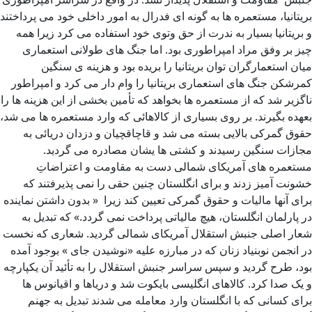
بریتانیا، مستعمره ها به گونه ای فدرال به امور داخلی خود می پرداختند
و بریتانیا بسیار به ندرت از حق وتوی خود استفاده می کرد زیرا همه
چیز بر وفق مراد امپراطوری بود. اما جنگ های طولانی استعماری
میان استعمارگران توان بریتانیا را بریده بود و هزینه ی سنگین
کمرشکن جنگ های استعماری بریتانیا را وام دار می کرد و امپراطور
ناگزیر شد که از مستعمره ها بخواهد که تأمین بخشی از این هزینه ها را
بعهده بگیرند. بر روی بسیاری از کالاهائی که وارد مستعمره ها می شد،
حقوق گمرکی بالایی بسته می شد و قاچاقچیان و دزدان دریائی به
مجازات سنگین رسیدند و کشتی ها یشان مصادره می گردید.
مستعمره های آمریکای شمالی دست به مقاومت و اعتراضاتِ
خشونت آمیز زدند و برای انگلستان چنین حقی را نمی پذیرفتند که
برای آنها مالیات و حقوق گمرکی تعیین کند زیرا « بدون داشتن نماینده
در پارلمان انگلستان، هیچ مالیاتی پرداخت نمی گردد.» که تبدیل به
شعار اصلی جنبش استقلال آمریکای شمالی گردید. شعاری که نخست
در انجمن نوبنیاد زنان که در مبارزه علیه «نوشیدن جای » بوجود آمده
بود، طرح گردید و سپس سراسر جنبش استقلال را به تأئید آن یکپارچه
و یک صدا کرد. کالاهای انگلیسی بایکوت شد و دریاها و اقیانوس ها
برای کسانی که با انگلستان وارد معامله می شدند تبدیل به جهنم