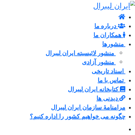
درباره ما
همکاران ما
منشورها
منشور لائیسیته ایران لیبرال
منشور آزادی
اسناد تاریخی
تماس با ما
کتابخانه ایران لیبرال
دیدنی ها
مرامنامۀ سازمان ایران لیبرال
چگونه می خواهیم کشور را اداره کنیم؟