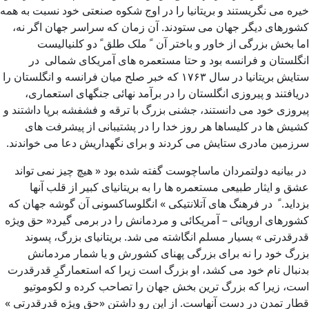
خیره می نگریستند و بریتانیا را در اوج شکوه صنعتی خود نسبت به همه
کشورهای دیگر جهان می ستودند. آن زمان که سراسر جهان اگر نه،
اما بخش بزرگی از خاور و باختر آن ً ملک طلق ً دو کلنیالیست
انگلستان و فرانسه بود و حتا مستعمره های آمریکای شمالی در
ستایش بریتانیا در سال ۱۷۶۳ که خبر صلح میان فرانسه و انگلستان را
دریافتند و پیروزی انگلستان را در برآمد نهائی جنگهای استعماری،
پیروزی خود می دانستند، جشنی بزرگ با ترقه و فشفشه برپا داشتند و
کشیش ها در کلیساها هر روز خدا را در پشتیبانی از پیشرفت های
سرزمین مادری ستایش می کردند و برای نگهداریش دعا می خواندند.
در بیانیه دولتمردان ماساچوست گفته شده بود « هیچ چیز نمی تواند
عشق و ایثار طبیعی مستعمره ها را به بریتانیای کبیر از قلب آنها
بزداید. ً در فرهنگ های آتلانتیکی » انگلوساکسونی آن گوشه جهان که
کشورهای اروپائی – آمریکائی و مردمانش را در برمی گیرد« حق ویژه
قدرقدرتی » بسیار مسلم انگاشته می شد. بریتانیای بزرگ، پسوند
بزرگ خود را نه برای بزرگی پهنای کشورش و یا شمار مردمانش
بدنبال نام خود می کشد، او بزرگ است زیرا که استعمارگرِ قدرقدرت
است، زیرا که بزرگ ترین بخش جهان را تصاحب کرده و لکوموتیو
قطار تمدن در دست آنهاست. از این رو داشتن «حق ویژه قدرقدرتی »