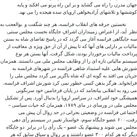
جهان مدرن را راه می گشاید و بر این راه پرتو می افکند و پایه
کوششها و تلاشهای آزادیخواهی اروپای سده هیجده را می نهد.
نخستین جرقه های انقلاب فرانسه، هر چند شگفت و بوالعجب به
نظر آید، از اعتراض زمینداران اشرافِ جایگاه نخست مجلس سنتی
سه جایگاهی فرانسه آغاز می گردد که در پاسخ تقاضای شاه به بستن
مالیات بر دارایی های آنها که تا پیش از آن از حق ویژه ی معافیت از
پرداخت مالیات برخوردار بودند، شکل گرفت. آنها بستن هر نوع
سیستم مالیاتی تازه ای را از وظایف مجلس ملی می دانستند. همزمان
شورش هایی علیه استبداد شاهی فرانسه در شهرهای فرانسه به
جریان می افتد به گونه ای که شاه ناگزیر می گردد مجلس ملی را
فرابخواند. هرگز بذهن کسی خطور نمی کرد شورش اشراف فرانسه،
می رود به انقلابی بیانجامد که در پایان فرجامین خود سرنگونی
همیشگی خود اشراف، در سراسر اروپا را بدنبال آورد. پس از تشکیل
مجلس ملی در ورسای در مای ۱۷۸۹، همزمان که حیات سیاسی –
اجتماعی فرانسه در وضعیتی بحرانی در حد زوال آن پیش می
رفت،۶۰۰ عضو جایگاه سوم، خواستار تغییر در سیستم رأی دهی
مجلس می شوند و پیشنهادِ یک عضو – یک رأی را در برابر دو جایگاه
دیگر که هر کدام ۳۰۰ عضو داشتند و بر روال و سیاق سابق که هر