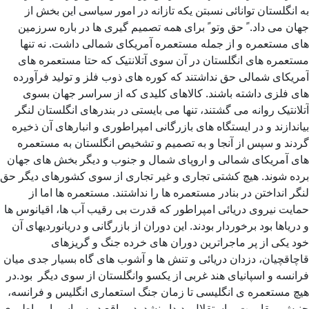
به انگلستان توانائی نسبتن یکه تازانه در امور سیاسی این بخش از
جهان می داد. ً حق وتو ً برای همه تصمیم گیری ها در باره سرزمین
های مستعمره و از جمله مستعمره آمریکای شمالی داشت. نه تنها
مستعمره های انگلستان در آن سوی آتلانتیک که حتا مستعمره های
آمریکای شمالی حق نداشتند که کوره های ذوب فلز و تولید فرآورده
های فلزی داشته باشند. کالاهای کلیدی که از سراسر جهان بسوی
آتلانتیک روانه می گشتند، تنها می بایستی در بندرهای انگلستان لنگر
بیاندازند و در ایستگاه های بازرگانی امپراطوری و انبارهای آن ذخیره
گردند و سپس از آنجا و به تصمیم و تشخیص انگلستان به مستعمره
های آمریکای شمالی و اروپای شمال و جنوب و دیگر بخش های جهان
برده شوند. هیچ کشتی تجاری و غیر تجاری از سوی کشورهای دیگر حق
لنگر انداختن در بنادر مستعمره ها را نداشتند. مستعمره ها اما از
حمایت نیروی دریائی امپراطور که قدرت بی رقیب آب ها، اقیانوس ها
و دریاها بود برخوردار بودند. این دوران از بازرگانی و دریانوردیهای آن
خود یکی از پر ماجراترین دوران های خرده جنگ و گریزهای
قاچاقچیان، دزدان دریائی و تنش ها و آشوب های گاه بسیار جدی میان
فرانسه و اسپانیای هند غربی از یکسو وانگلستان از سوی دیگر بود.در
هیچ مستعمره ی انگلیسی تا زمان جنگ استعماری انگلیس و فرانسه،
جنبش مقاومت و استقلال پدیدار نشد. در واقع در سراسر امپراطوری