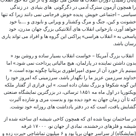
را همچون آزمون سترگ آدمی در دگرگونی های بنیادی در زندگی
سیاسی – اجتماعی خویش پدیده خوش فرجامی نمی دانند زیرا که تنها
خشونت و کین، جنگ و مرگ وکشتار و ویرانی و نابودی و ….با خود
خواهد آورد، بازخوانی انقلاب های آتلانتیکی بزرگِ جهان مدرن، خود
پاسخی به « انقلاب هراسی» پراکنی این گروه ها و افراد می تواند یاری
رسان باشد.
انقلاب بزرگ آمریکا – خواست انقلاب بسیار ساده و روشن بود «
بدون داشتن نماینده در پارلمان، هیچ مالیاتی پرداخت نمی شود.» اما
ببینیم باز خورد آن از سوی امپراطوری بریتانیا چگونه بوده است. «
خداوند سرزمین عزیز ما را نگهدار باشد، سرزمینی که امروز خود را
این گونه شکوفا و بزرگ نشان داده است. » این فرازی از گفتار ملکه
ویکتوریا در اول ماه مه ۱۸۵۱ ترسائی، در بزرگترین نمایشگاه صنعتی
که تا آن زمان جهان به خود دیده بود و بدست مری و شازده آلبرت
گشایش یافت، است که در دفتر یادداشت های روزانه خود نوشت.
در ساختمان نوبنا شده ای که همچون کاخی شیشه ای ساخته شده از
شیشه و فلزهای درخشنده، نمادی از جهان نو، ۱۷۰۰۰ غرفه
(نمایشگاه) از سراسر جهان برپا بود و ۶ میلیون تماشاچی حیرت زده و