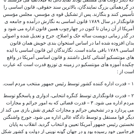
در گردهمآئی بزرگ نمایندگان، بالاترین سند حقوقی، قانون اساسی را
تأسیس کنند و بنگارند. پس از تشکیل قوه ی مؤسس، مجلس مؤسس
قانونگذار در سال ۱۷۸۹ قانون اساسی به نگارش درآمده و جامعه ی
آمریکا از آن زمان تا کنون در چهارچوب همین قانون اداره می شود و
در گذر زمانی دویست ساله حک و اصلاح، جرح و تعدیل شده و اصولی
بدان افزوده شده اما در اساس استخوان بندی خویش همان قانون
اساسی ۱۷۸۹ باقی مانده است. نگارندگان این قانون اساسی با ایده
های مونتسکیو آشنائی کامل داشتند و قانون اساسی آمریکا در واقع
چکیده آموزه های مونتسکیو در زمینه ی توزیع قدرت است که عبارت
است از :
۱ – قدرت اداره کننده کشور توسط رئیس جمهور منتخب مردم است.
۲ – قدرت قانونگذاری توسط کنگره انتحابی، ادواری و پاسخگو توسط
مردم اداره می شود. ۳ – قدرت قضائی که به امور جرائم و مجازات
می پردازد و در تشخیص جرائم و مجازات کیفری نقش بازی می کند از
دیگر قوا مستقل و توسط دادگاه عالی اداره می شود. جورج واشنگتن
نخستین رئیس جمهور آمریکا تعیین و انتخاب گردید. انقلاب به پایان
فرجامین خود رسیده بود و در جهان گونه نوینی از دولت و کشور شکل