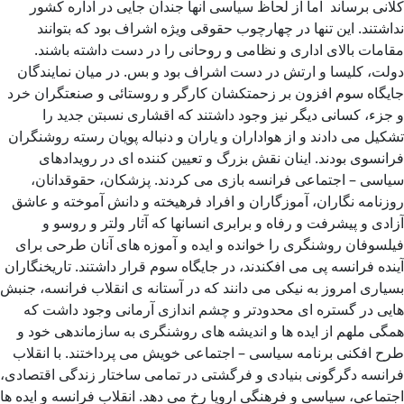
کلانی برساند اما از لحاظ سیاسی آنها جندان جایی در اداره کشور
نداشتند. این تنها در چهارچوب حقوقی ویژه اشراف بود که بتوانند
مقامات بالای اداری و نظامی و روحانی را در دست داشته باشند.
دولت، کلیسا و ارتش در دست اشراف بود و بس. در میان نمایندگان
جایگاه سوم افزون بر زحمتکشان کارگر و روستائی و صنعتگران خرد
و جزء، کسانی دیگر نیز وجود داشتند که اقشاری نسبتن جدید را
تشکیل می دادند و از هواداران و یاران و دنباله پویان رسته روشنگران
فرانسوی بودند. اینان نقش بزرگ و تعیین کننده ای در رویدادهای
سیاسی – اجتماعی فرانسه بازی می کردند. پزشکان، حقوقدانان،
روزنامه نگاران، آموزگاران و افراد فرهیخته و دانش آموخته و عاشق
آزادی و پیشرفت و رفاه و برابری انسانها که آثار ولتر و روسو و
فیلسوفان روشنگری را خوانده و ایده و آموزه های آنان طرحی برای
آینده فرانسه پی می افکندند، در جایگاه سوم قرار داشتند. تاریخنگاران
بسیاری امروز به نیکی می دانند که در آستانه ی انقلاب فرانسه، جنبش
هایی در گستره ای محدودتر و چشم اندازی آرمانی وجود داشت که
همگی ملهم از ایده ها و اندیشه های روشنگری به سازماندهی خود و
طرح افکنی برنامه سیاسی – اجتماعی خویش می پرداختند. با انقلاب
فرانسه دگرگونی بنیادی و فرگشتی در تمامی ساختار زندگی اقتصادی،
اجتماعی، سیاسی و فرهنگی اروپا رخ می دهد. انقلاب فرانسه و ایده ها