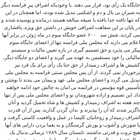
جایگاه یک رأی بود، قرار می دهند. با وجودیکه اشرافِ پیرِ فرانسه دیگر
به شیرانِ بی یال و دم و اشکمی تبدیل شده بودند، اما همچنان در این
که تنها تافته جدا بافته یا صیغه مبالغه هستند درمانده و پوسیده شدند و
در پایان بر این سفاهت اشرافی خویش در داشتن حق ویژه، پافشاری
می کردند. شش سد ۶۰۰ عضو جایگاه سوم در ماه ژوئن در برابر آنها
اعلام می دارند که مجلس ملی فرانسه تنها از اعضای جایگاه سوم
پیکر می پذیرد و حق تصمیم گیری در باره تعیین مالیات و سیستم
مالیاتی را خود مستقیمن به عهده می گیرند و اعضای دو جایگاه دیگر،
کشیش ها و اشراف زمیندار از حق حتا یک رأی برای یک فرد نیز
برخوردار نمی گردند. از آن پس مجلس سنتی فرانسه به مجلس ملی
تبدیل می گردد و اعضای مجلس ملی عهد و پیمان می بندند تا نوشتن و
تأسیس قوه مؤسس در فرانسه بی امان به چالش خود ادامه خواهند
داد. این تصمیم و اراده شهروندان نو و اعضای مجلس ملی پس از تنها
چند هفته به اشراف زمیندار و کشیش ها و شاه تحمیل گردید و آنان
ناگزیر شدند که آن را بپذیرند و بدان گردن گذارند. پس از آن قدرت
اشراف زمیندار و روحانیان کلیسا در عمل و واقعیت کاستی گرفت و
با شورش و آشوب و یورش گرسنگان و به یغما بردن دارایی های آنها
هیچ ثروت و قدرتی نداشتند. تابستان سال ۱۷۸۹ ترسائی بدنبال یک
سال قحطی، سالی دیگر و قحطی دیگر و پایدار در پیش بود و قیمت