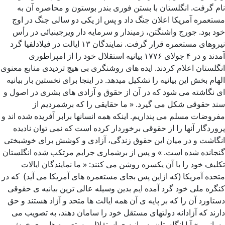
نام گرفت. انگلستان با بستن فوری بندر بوستون و محاصره آن به
مستعمره آمریکا اعلان جنگ داد و پس از یکی دو سالی جنگ در اوج
خود بود. جورج واشنگتن، زمیندار و سرمایه دار ویرجینیائی در رأس
نیروهای مستعمره قرار گرفت. نمایندگان ۱۳ ایالت در فیلادلفیا گرد
آمدند و در ۴ جولای ۱۷۷۶ بیانیه استقلال خود را از امپراطوری
انگلستان اعلام کردند. ایده های روشنگری بی هیچ تردیدی منابع معنوی
الهام بخش این بیانیه را تشکیل میدهد. در اینجا برای نخستین بار بیانیه
ای نگاشته می شود که در آن از حقوق و آزادی های بشری در اصول و
سند حقوقی شکل می گیرد. « ما حقایقی را که برشمردیم از
مفروضات مسلم می پنداریم. اینکه همه انسانها برابر آفریده شده اند و
پروردگار آنها را از حقوقی برخوردار کرده است که نمی توان نادیده
انگاشت و در میان این حقوق زندگی، آزادی و کوشش برای خوشبختی
گنجانده شده است. » و پس از برشماری جرایم مرتکب شده انگلستان
تکلیف خود را با آن یکسره روشن می کنند: « ما نمایندگان ایالات
متحده آمریکا (که ازاین پس بجای مستعمره های آمریکا می آید) که در
کنگره ملی خود گرد آمده ایم بدین وسیله عالی ترین بیانیه ی حقوقی
دستاورد آن را که بر پایه ی آن همه ایالت ها متحد و آزاد هستند و حق
دارند که آزادانه دولتهای مستقل خود را سامان دهند، به تصویب می
رسانیم. » آیا انگلستان به بیانیه ی استقلال مستعمره ها روی خوش