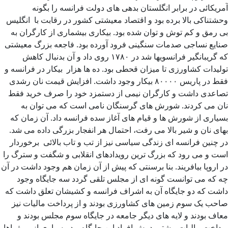
آمریکائی در برابر انگلستان بدهی های دولت فرانسه را بگونه
وحشتناکی بالا برده بود و اقتصاد معیشتی کشور در رقابت با انگلیس
بی رمق و کم توش و توان شده بود. بیکاری بیشماری از کارگران به
صنایع نساجی صدمات سنگینی فرود آورده بود. فاجعه بزرگ معیشتی
که گریبانگیر فرانسویها شد در ۱۷۸۰ روی داد و آن بدنبال کاهش
تولیدات کشاورزی تا میزان قحطی بود. ده ها هزار بیکار در فرانسه و
فقط در پاریس ۸۰۰۰۰ بیکار وجود داشت. افزایش قیمت نان رشدی
تصاعدی داشت و کارگران نیمی از دستمزد خود را صرف خرید فقط
نان می کردند. شورش های گرسنگان نامی است که می توان به
بسیاری از شورش ها و قیام های آغاز سده فرانسه داد. آن زمان که
بهای نان و شیر بالا می رفت، احتمال هر انفجار بزرگی داده می شد.
در چنین فرانسه ای زندگی سیاسی نیز از تب و تاب بالائی برخوردار
است و می رود که بزرگ ترین رویدادهای انقلابی و شگفت و سترگ را
در اروپا بیافریند. بنا برسنتی که پیش از آن زمان هم وجود داشت در آن
چه که می توانست گونه ای از مجلس تلقی گردد سه جایگاه وجود
داشت که دو جایگاه آن به اشراف فرانسه و کشیشان تعلق داشت که
صاحب یک سوم زمین های کشاورزی بودند و از پرداخت مالیات نیز
معاف بودند و لایه های دیگر جامعه در جایگاه سوم مجلس بودند و
پرداخت مالیات بیشتر بدوش افراد این جایگاه بود. بسیاری از بورژواها