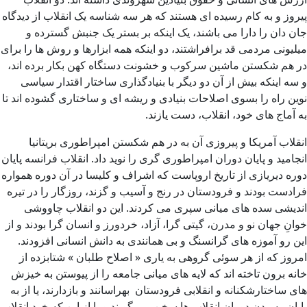
پیروز و به کام رسیده ای هستند که هر سه شناسه یک انقلاب از دیدگاه
جان دان را دارا می باشند، یک اینکه بر بستر یک جنبش گسترده و
میلیونی مردمی قد برافراشتند، دو اینکه همه ابزارها و روش ها را برای
در هم شکستن ماشین سرکوب و خشونت دستگاه کهن بکار برده اند،
و سه اینکه بیش از آن دو دیگر با بنیادگذاری ساختار اقتدار سیاسی
نوین راه را بسوی اصلاحات بنیادی و ریشه ای و ساختاری گشوده اند تا
به آماج های خود، انقلاب، دست یازند.
انقلاب آمریکا و پیروزی آن به در هم شکستن امپراطوری بریتانیا
انجامید و پایان دوران امپراطوری گری را نوید داد. انقلاب فرانسه پایان
دوره دیریازی از تاریخ اروپاست که اشراف و کلیسا در آن دوره همواره
فرادست بودند و فرودستان در رنج و آسیب و گزند، روزگار را در تیره
اندیشی سده های میانی سپری می کردند. این دو انقلاب چاووشی
خوانِ جهان نو و مدرن، گیتی گرا، آزاد، خردورز و انسان گرا بودند و از
این رو آموزه های گرانسنگ و بی همانندی به دانش انسانی افزودند.
امروز که از هر سوئی گروهی به یاری « اصلاح طلبان » شتابزده از
خانه برون تاخته اند که لایه های میانی جامعه را از پیوستن به خیزش
های ساختارشکنانه و انقلابی فرودستان بهراسانند و بازدارند، یا از به
پایان رسیدن دوران انقلاب ها سخن می گویند و یا از این که خودِ انقلاب