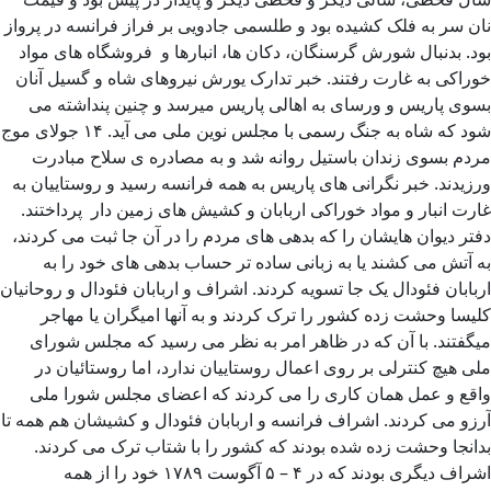
نان سر به فلک کشیده بود و طلسمی جادویی بر فراز فرانسه در پرواز
بود. بدنبال شورش گرسنگان، دکان ها، انبارها و فروشگاه های مواد
خوراکی به غارت رفتند. خبر تدارک یورش نیروهای شاه و گسیل آنان
بسوی پاریس و ورسای به اهالی پاریس میرسد و چنین پنداشته می
شود که شاه به جنگ رسمی با مجلس نوین ملی می آید. ۱۴ جولای موج
مردم بسوی زندان باستیل روانه شد و به مصادره ی سلاح مبادرت
ورزیدند. خبر نگرانی های پاریس به همه فرانسه رسید و روستاییان به
غارت انبار و مواد خوراکی اربابان و کشیش های زمین دار پرداختند.
دفتر دیوان هایشان را که بدهی های مردم را در آن جا ثبت می کردند،
به آتش می کشند یا به زبانی ساده تر حساب بدهی های خود را به
اربابان فئودال یک جا تسویه کردند. اشراف و اربابان فئودال و روحانیان
کلیسا وحشت زده کشور را ترک کردند و به آنها امیگران یا مهاجر
میگفتند. با آن که در ظاهر امر به نظر می رسید که مجلس شورای
ملی هیچ کنترلی بر روی اعمال روستاییان ندارد، اما روستائیان در
واقع و عمل همان کاری را می کردند که اعضای مجلس شورا ملی
آرزو می کردند. اشراف فرانسه و اربابان فئودال و کشیشان هم همه تا
بدانجا وحشت زده شده بودند که کشور را با شتاب ترک می کردند.
اشراف دیگری بودند که در ۴ – ۵ آگوست ۱۷۸۹ خود را از همه