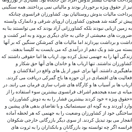
نیز از حقوق ویژه برخوردار بودند و مالیاتی نمی پرداختند. همه سنگینی
پرداخت مالیات بدوش روستائیان بود. کشاورزان فرانسوی چنانکه
پیش تر گفته شد همچون کشاورزان اروپای شرقی و دانمارک وابسته
به زمین اربابی نبودند بلکه کشاورزانی آزاد بودند که می توانستند بنا به
ضرورت های معیشتی از جائی به جای دیگری بروند و به امر کشت و
داشت و برداشت بپردازند اما مالیات های کمرشکن سنگین که بر آنها
بسته می شد و یک دهم از درآمدی که می بایست به کلیسا بدهند،
زندگی آنها را به جهنمی تبدیل کرده بود. ارباب ها اما حقوقی داشتند که
کشاورزان نداشتند. تنها ارباب ها و خاندان های آنها حق شکار و
ماهیگیری داشتند. آنها برای عبور از پل های واقع در املاکشان و
فعالیت های اقتصادی در آن حوزه ها باج گمرکی دریافت می کردند.
ارباب ها بر آسیاب ها و کارگاه های شراب سازی فرمان می رانند. در
میانه ی سده هیجدهم اشراف فرانسوی بیشترین سوء استفاده را از
َ«حقوق ویژه » خود کردند بیشترین فشار را به به دوش کشاورزان
وارد آوردند و به گونه ای سیستماتیک و یا تقاضای بدهی های پیشین و
ساختگی خود از کشاورزان وضعیت را به جهنمی که هر لحظه آماده
انفجار می بود تبدیل کردند. از سوی دیگر بازرگانی خارجی شکوفان
فرانسه اگر چه توانسته بود بازرگانان و بانکداران را به ثروت های