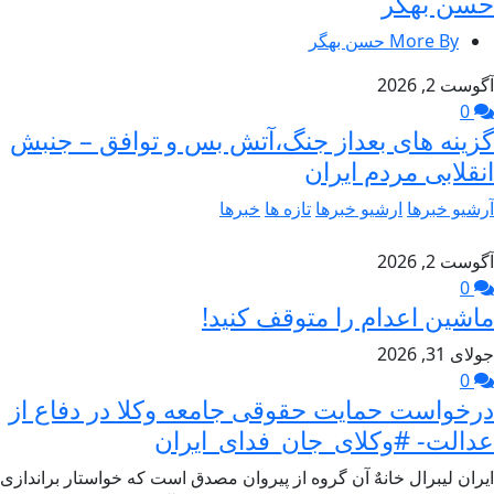
حسن بهگر
More By حسن بهگر
آگوست 2, 2026
0
گزینه های بعداز جنگ،آتش بس و توافق – جنبش
انقلابی مردم ایران
آرشیو خبرها
ارشیو خبرها
تازه ها
خبرها
آگوست 2, 2026
0
ماشین اعدام را متوقف کنید!
جولای 31, 2026
0
درخواست حمایت حقوقی جامعه وکلا در دفاع از
عدالت- #وکلای_جان_فدای_ایران
ایران لیبرال خانهٌ آن گروه از پیروان مصدق است که خواستار براندازی