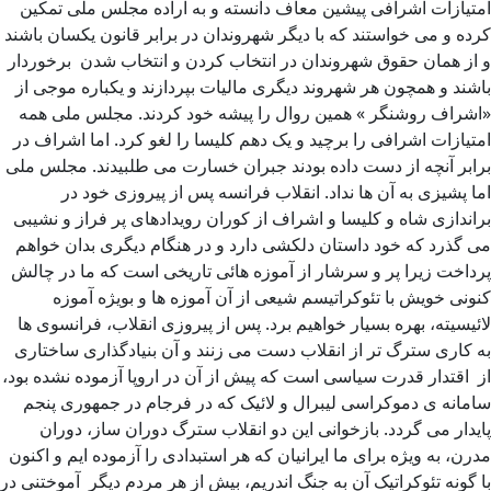
امتیازات اشرافی پیشین معاف دانسته و به اراده مجلس ملی تمکین
کرده و می خواستند که با دیگر شهروندان در برابر قانون یکسان باشند
و از همان حقوق شهروندان در انتخاب کردن و انتخاب شدن برخوردار
باشند و همچون هر شهروند دیگری مالیات بپردازند و یکباره موجی از
«اشراف روشنگر » همین روال را پیشه خود کردند. مجلس ملی همه
امتیازات اشرافی را برچید و یک دهم کلیسا را لغو کرد. اما اشراف در
برابر آنچه از دست داده بودند جبران خسارت می طلبیدند. مجلس ملی
اما پشیزی به آن ها نداد. انقلاب فرانسه پس از پیروزی خود در
براندازی شاه و کلیسا و اشراف از کوران رویدادهای پر فراز و نشیبی
می گذرد که خود داستان دلکشی دارد و در هنگام دیگری بدان خواهم
پرداخت زیرا پر و سرشار از آموزه هائی تاریخی است که ما در چالش
کنونی خویش با تئوکراتیسم شیعی از آن آموزه ها و بویژه آموزه
لائیسیته، بهره بسیار خواهیم برد. پس از پیروزی انقلاب، فرانسوی ها
به کاری سترگ تر از انقلاب دست می زنند و آن بنیادگذاری ساختاری
از اقتدار قدرت سیاسی است که پیش از آن در اروپا آزموده نشده بود،
سامانه ی دموکراسی لیبرال و لائیک که در فرجام در جمهوری پنجم
پایدار می گردد. بازخوانی این دو انقلاب سترگ دوران ساز، دوران
مدرن، به ویژه برای ما ایرانیان که هر استبدادی را آزموده ایم و اکنون
با گونه تئوکراتیک آن به جنگ اندریم، بیش از هر مردم دیگر آموختنی در