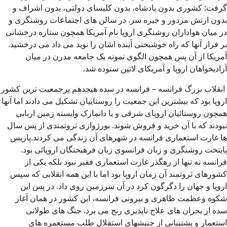
گرفت: کشوری بدون پادشاه، بدون کلیسای دولتی، بدون اشراف و
بدون ارتش مزدور و خیره سر. در سالن های اجتماعات روشنگری و
در میان هواداران روشنگری اروپا نام آمریکا همچون ستاره درخشانی
بر فراز آنها که راه خوشبختی آینده اشان را نوید می داد می درخشید.
آمریکا از آن پس همچون الگوی نمونه یک جامعه مدرن در میان
آزادیخواهان اروپا و آمریکای لاتین ستوده شد.
انقلاب بزرگ فرانسه – فرانسه در سده هیجدهم پرجمعیت ترین کشور
اروپا بود که بیشترین این جمعیت را روستاییان تشکیل می دادند اما آنها
همچون روستائیان اروپای شرقی و یا دانمارک وابسته زمین اربابی
نبودند که با آن خرید و فروش شوند. بورژوازی ثروتمندی از پس سال
ها غارت استعماری فرانسه در شهرهای آن زندگی می کردند.پاریس
پایتخت روشنگری و زبان فرانسوی زبان فرهیختگان اروپائی بود.
فرانسه نه تنها از رهگذر غارت استعماری فقیر نبود بلکه یکی از
کشورهای ثروتمند آن زمان اروپا بود اما با این همه انقلابی که سپس
اروپا و جهان را دگرگون کرد در آن سرزمین روی داد. در پس این
شکوه وعظمت ظاهری و بیرونی فرانسه، این کشور در همان آغاز
سده از بحران های علاج ناپذیری رنج می برد. جنگ های طولانی
استعمار و پشتیبانی از جنبشهای استقلال طلب مستعمره های