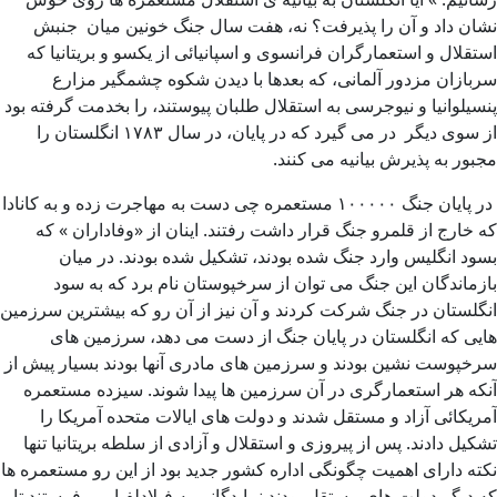
نشان داد و آن را پذیرفت؟ نه، هفت سال جنگ خونین میان جنبش
استقلال و استعمارگران فرانسوی و اسپانیائی از یکسو و بریتانیا که
سربازان مزدور آلمانی، که بعدها با دیدن شکوه چشمگیر مزارع
پنسیلوانیا و نیوجرسی به استقلال طلبان پیوستند، را بخدمت گرفته بود
از سوی دیگر در می گیرد که در پایان، در سال ۱۷۸۳ انگلستان را
مجبور به پذیرش بیانیه می کنند.
در پایان جنگ ۱۰۰۰۰۰ مستعمره چی دست به مهاجرت زده و به کانادا
که خارج از قلمرو جنگ قرار داشت رفتند. اینان از «وفاداران » که
بسود انگلیس وارد جنگ شده بودند، تشکیل شده بودند. در میان
بازماندگان این جنگ می توان از سرخپوستان نام برد که به سود
انگلستان در جنگ شرکت کردند و آن نیز از آن رو که بیشترین سرزمین
هایی که انگلستان در پایان جنگ از دست می دهد، سرزمین های
سرخپوست نشین بودند و سرزمین های مادری آنها بودند بسیار پیش از
آنکه هر استعمارگری در آن سرزمین ها پیدا شوند. سیزده مستعمره
آمریکائی آزاد و مستقل شدند و دولت های ایالات متحده آمریکا را
تشکیل دادند. پس از پیروزی و استقلال و آزادی از سلطه بریتانیا تنها
نکته دارای اهمیت چگونگی اداره کشور جدید بود از این رو مستعمره ها
که دیگر دولت های مستقل بودند نمایدگانی به فیلادلفیا می فرستند تا