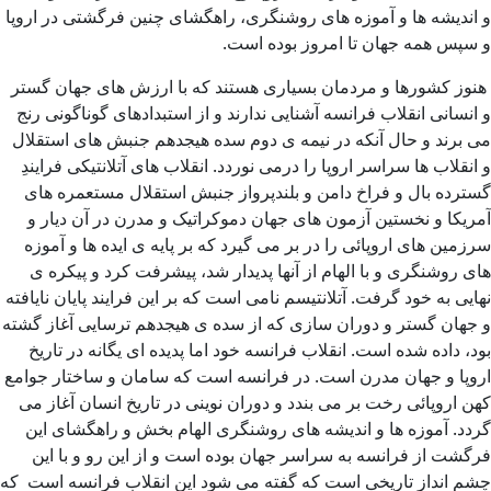
و اندیشه ها و آموزه های روشنگری، راهگشای چنین فرگشتی در اروپا
و سپس همه جهان تا امروز بوده است.
هنوز کشورها و مردمان بسیاری هستند که با ارزش های جهان گستر
و انسانی انقلاب فرانسه آشنایی ندارند و از استبدادهای گوناگونی رنج
می برند و حال آنکه در نیمه ی دوم سده هیجدهم جنبش های استقلال
و انقلاب ها سراسر اروپا را درمی نوردد. انقلاب های آتلانتیکی فرایندِ
گسترده بال و فراخ دامن و بلندپرواز جنبش استقلال مستعمره های
آمریکا و نخستین آزمون های جهان دموکراتیک و مدرن در آن دیار و
سرزمین های اروپائی را در بر می گیرد که بر پایه ی ایده ها و آموزه
های روشنگری و با الهام از آنها پدیدار شد، پیشرفت کرد و پیکره ی
نهایی به خود گرفت. آتلانتیسم نامی است که بر این فرایند پایان نایافته
و جهان گستر و دوران سازی که از سده ی هیجدهم ترسایی آغاز گشته
بود، داده شده است. انقلاب فرانسه خود اما پدیده ای یگانه در تاریخ
اروپا و جهان مدرن است. در فرانسه است که سامان و ساختار جوامع
کهن اروپائی رخت بر می بندد و دوران نوینی در تاریخ انسان آغاز می
گردد. آموزه ها و اندیشه های روشنگری الهام بخش و راهگشای این
فرگشت از فرانسه به سراسر جهان بوده است و از این رو و با این
چشم انداز تاریخی است که گفته می شود این انقلاب فرانسه است که