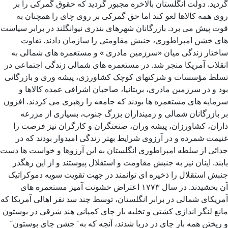
گردید. دولت انگلستان بالاخره مجبور گردید که حقوق گمرکی را بر
روی همه کالاها لغو کند اما حق گمرکی بر روی چای را همچنان به
قوت پیش می برد. بازرگانان شهرهای بندری نیوانگلند در برابر سیاست
های خشن امپراطوری، جنبش مقاومتی را سازمان دادند. تفاوت
ساختار زندگی میان «سرزمین مادری » و مستعمره های شمالی به
انقلاب آمریکا منجر شد. در مستعمره های شمالی زندگی اجتماعی در
تسلط مؤسسات و شرکتهای کوچک کشاورزی، پیشه وری و بازرگانی
بود و در سرزمین مادری، بریتانیا، صاحبان اشرافی عمده کالاها و
سرمایه های مستعمره ها بودند که جامعه را رهبری می کردند. افزون
بر بازرگانان شمالی و زمینداران بزرگ جنوب، بسیاری از مزرعه
داران، کشاورزان، پیشه وران، صنعتگران و کارگران نیز فرصت را
غنیمت شمرده و در آرزوی شرایط بهتر زندگی امیدوار بودند که در
جدائی از سلطه امپراطوری انگلستان به این آرزوها و خواست ها دست
یابند. اینان نیز به جنبش مقاومت و استقلال پیوستند و از این رهگذر
جنبش استقلال را ذخیره ای توانمند در جهت تقویت سویه دموکراتیک
آن بخشیدند. در سال ۱۷۷۳ اعتراض خشونت آمیز مستعمره های
آمریکای شمالی در برابر انگلستان، توسط چند سد نفر اهالی آمریکا که
مانع لنگر اندازی کشتی و تخلیه بار چای کمپانی هند شرقی در بوستون
و ریختن همه بار چای در دریا شدند، آنچه که به َ جشن چای بوستون َ