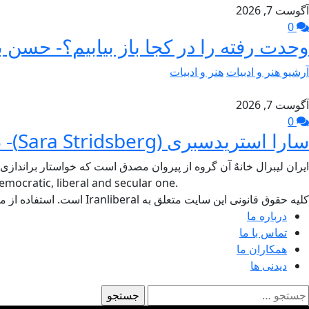
آگوست 7, 2026
0
وحدت رفته را در کجا باز بیابیم؟- حسن ب
آرشیو هنر و ادبیات
هنر و ادبیات
آگوست 7, 2026
0
سارا استریدسبری (Sara Stridsberg)- طاهر جام برسنگ
ایران لیبرال خانهٌ آن گروه از پیروان مصدق است که خواستار براندازی
mocratic, liberal and secular one.
کلیه حقوق قانونی این سایت متعلق به Iranliberal است. استفاده از مطالب سایت با ذکر منبع آزاد است.
درباره ما
تماس با ما
همکاران ما
دیدنی ها
ستجو