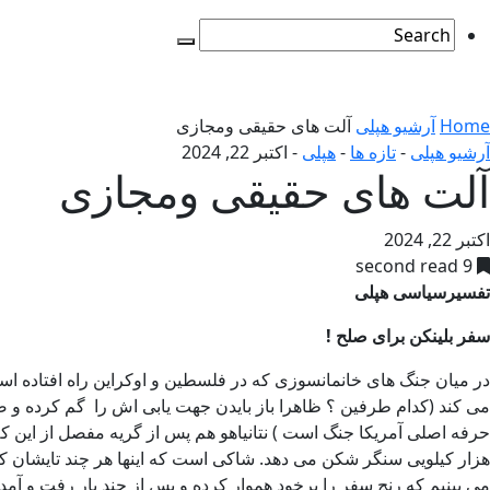
Home
آرشیو هپلی
آلت های حقیقی ومجازی
آرشیو هپلی
-
تازه ها
-
هپلی
-
اکتبر 22, 2024
آلت های حقیقی ومجازی
اکتبر 22, 2024
9 second read
تفسیرسیاسی هپلی
سفر
بلینکن برای
صلح
!
در میان جنگ های خانمانسوزی که در فلسطین و اوکراین راه افتاده است
می کند (کدام طرفین ؟ ظاهرا باز بایدن جهت یابی اش را گم کرده و
حرفه اصلی آمریکا جنگ است ) نتانیاهو هم پس از گریه مفصل از این ک
هزار کیلویی سنگر شکن می دهد. شاکی است که اینها هر چند تایشان که ب
می بینیم که رنج سفر را برخود هموار کرده و پس از چند بار رفت و آمد