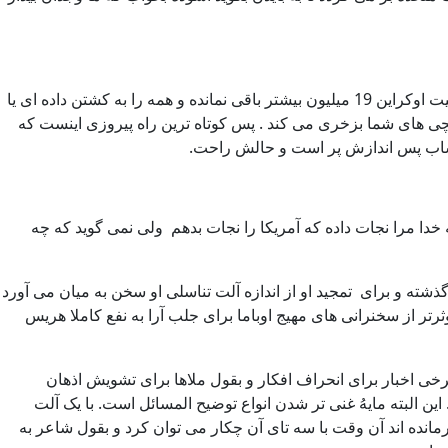
زلنسکی با طرح پیروزی به آمریکا می رود و در پشت پرده تلویزیون درگوشی به او می گویند ما از گدایی تو خسته شده ایم. از 35 میلیون جمعیت اوکراین 19 میلیون بیشتر باقی نمانده و همه را به کشتن داده ای یا
چی های شما بزخری می کند . پس کوتاه ترین راه پیروزی اینست که
ساب پس اندازش پر است و حالش راحت.
دا مرا نجات داده که آمریکا را نجات بدهم ولی نمی گوید که چه
گذشته و برای تمجید او از اندازه آلت تناسلی او سخن به میان می
آورد
تر از سخنرانی های مهیج اوباما برای جلب آرا به نفع کاملا هریس
رخی اخبار برای انحراف افکار و بقول ملاها برای تشویش اذهان
دی را یافته‌اند که در اثر یک وضعیت فوق‌العاده خاص دارای ۳ آلت تناسلی بوده است. این البته مایهُ غنی تر شدن انواع توضیح المسائل است. با یک آلت
رمانده اند آن وقت با سه تای آن چکار می توان کرد و بقول شاعر به