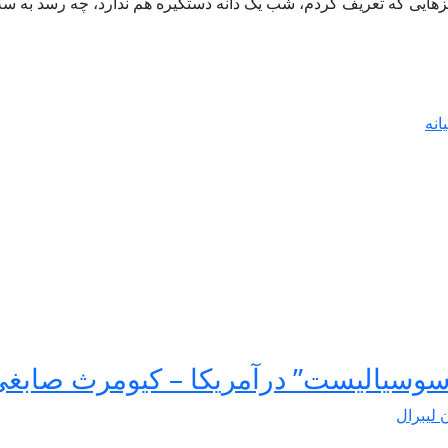
زهایی که تعریف کردم، شب یک دانه دستگیره هم ندارد، چه رسد به سه 
انه
سوسیالیست” درآمریکا – کیومرث صابغ
ن لیبرال