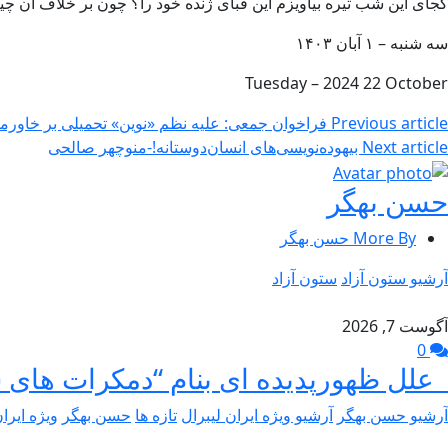
کجای این شب تیره بیاویزم این قبای ژنده خود را؟ چون بر خلاف آن چی
سه شنبه – ۱ آبان ۱۴۰۳
Tuesday – 2024 22 October
Previous article
فراخوان جمعی: علیه نظم «نوین» تحمیلی بر خاورمی
Next article
بیهوده‌نویسی‌های انسان‌دوستانه!-منوچهر صالحی
حسن بهگر
More By حسن بهگر
آرشیو ستون آزاد
ستون آزاد
آگوست 7, 2026
0
علل ظهورپدیده ای بنام “دمکرات های 
آرشیو حسن بهگر
آرشیو ویژه ایران لیبرال
تازه ها
حسن بهگر
ویژه ایرا