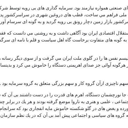
های صنعتی همواره نيازمند بود. سرمايه گذاری های بی رويه توسط شر
ت ملی فراهم مي ساخت، قطب های دروغين شهری در سراسركشور پديد آ
كشور بازار زمين دچار رونق بی رويه گرديد و به گونه ای سرسام آور
 استقلال اقتصادی ايران بود آگاهی داشت و به روشنی مي دانست كه فق
به گونه های متفاوت برخاست گاه اهل سياست و قلم با نامه ای سرگش
يسم نفس ها را در گلوی ملت ايران مي گرفت و از سوی ديگر رسانه های
ر هرگونه آوائی جز صدای اهريمنی دستگاه را خاموش مي كرد و بدينسان
سهم ناچيزی ازآن گروه كار و سهم بزرگی متعلق به گروه سرمايه بود .
 جا نورچشمان دستگاه، اهرم های قدرت را در دست داشتند بی آن كه سز
جتماعی ، علمی و هنری به ناروا موضع گرفته بودند و هر يك در برابر 
خورده و بغض های در گلو شكسته خاموش مايه انفجاری بود كه سرانجام ب
مه گروه های سياسی و اجتماعی پيش آمد بی آن كه در يك نظم سازمان ي