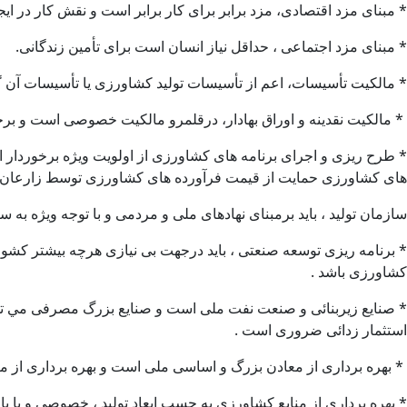
* مبنای مزد اقتصادی، مزد برابر برای كار برابر است و نقش كار در اي
* مبنای مزد اجتماعی ، حداقل نياز انسان است برای تأمين زندگانی.
* مالكيت تأسيسات، اعم از تأسيسات توليد كشاورزی يا تأسيسات آن گ
* مالكيت نقدينه و اوراق بهادار، درقلمرو مالكيت خصوصی است و ب
* طرح ريزی و اجرای برنامه های كشاورزی از اولويت ويژه برخوردار است.
های كشاورزی حمايت از قيمت فرآورده های كشاورزی توسط زارعان ، خد
سازمان توليد ، بايد برمبنای نهادهای ملی و مردمی و با توجه ويژه به
* برنامه ريزی توسعه صنعتی ، بايد درجهت بی نيازی هرچه بيشتر كشو
كشاورزی باشد .
* صنايع زيربنائی و صنعت نفت ملی است و صنايع بزرگ مصرفی مي توا
استثمار زدائی ضروری است .
* بهره برداری از معادن بزرگ و اساسی ملی است و بهره برداری از 
* بهره برداری از منابع كشاورزی به حسب ابعاد توليد ، خصوصی و يا 