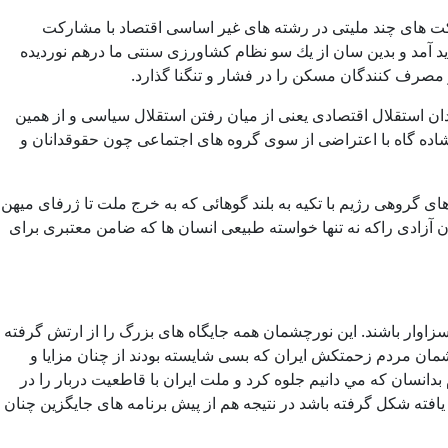
كت های چند مليتی در رشته های غير اساسی اقتصاد با مشاركت
مد و بدين سان از يك سو نظام كشاورزی سنتی ما درهم نورديده
 مصرف كنندگان مسكن را در فشار و تنگنا گذارد.
دان استقلال اقتصادی يعنی از ميان رفتن استقلال سياسی و از همين
اده گاه با اعتراضی از سوی گروه های اجتماعی چون حقوقدانان و
 گروهی رژيم با تكيه به بلند گوهائی كه به خرج ملت تا ژرفای ميهن
 آزادی راكه نه تنها خواسته طبيعی انسان ها كه ضامن معتبری برای
اوار باشند. اين نورچشمان همه جايگاه های بزرگ را از ارتش گرفته
چشمان مردم زحمتكش ايران كه بسی شايسته بودند از چنان مزايا و
دانسان كه مي دانيم جلوه كرد و ملت ايران با قاطعيت دربار را در
افته شكل گرفته باشد در نتيجه هم از پيش برنامه های جايگزين چنان