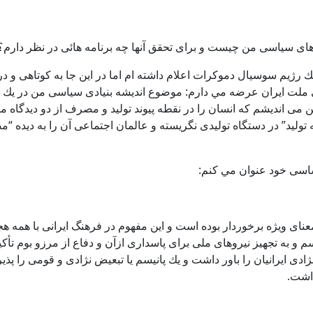
دهای سياسی من چيست و برای تحقق آنها چه برنامه هائی در نظر دارم؟
يك رژيم سوسيال دموكرات اعلام داشته ام اما در اين جا به كوتاهی و 
اهی ملت ايران عرضه مي دارم: موضوع انديشه بنيادی سياسی من در يك
 می انديشم كه انسان را در نقطه پيوند توليد و مصرف از دو ديدگاه م
ه توليد” در دستگاه توليدی نگريسته و عالمان اجتماعی آن را به ديد
اساسی خود عنوان مي كنم:
 معنای ويژه برخوردار بوده است و اين مفهوم در فرهنگ ايرانی با همه ه
و به تجهيز نيروهای ملی برای پاسداری ازآن و دفاع از مرزو بوم تأكيد
نژادی ايرانيان را باور داشت و يك پانيسم يا تبعيض نژادی و قومی را 
داشت.