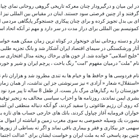
در اين ميان و درگيرودار چنان معركه تاريخی گروهی روحانی نمای چپ
گرفتند و از چنين فرصتی سود جستند. اينان در مقياس بين المللی نيز ا
ای بی بدل تجويز كرده و برای چنان پيكاری جستجوگر پايگاهی مردمی
كمونيسم بين المللی برای دراز مدت در سر دارد و مهم تر آنكه اتحاد ا
دار و دسته روحانی نمای خونخوار در كوتاه ترين زمان ممكن همه خوا
آثار ورشكستگی در سيمای اقتصاد ايران آشكار شد و بانگ تجزيه طلبی 
“خليج اسلامی” خوانده شد. از خون های برخاك ريخته مدال افتخاری س
نام “ملت” درميان مفهوم “امت” رنگ باخت ، پرچم ايران و شير و خورشي
نام فردوسی ها و حافظ ها و خيام ها به تندی مطرود شد و هزاران نام ن
«استقلال» شعار « آزادی » نيز سرنوشتی جز اين نداشت، از همان زمان 
خوزستان را به رگبارهای م
بشری ايمن نماندند، روزنامه ها و احزاب سياسی مخالف به زنجير توقيف
كه روی آن رژيم طاغوتی را سفيد كردند، گو آنكه دنباله منطقی اين آشف
خواران فرومايه آغاز چپاول كردند، بانك های خارجی حساب های تازه به ن
بصورت يك وسيله خصوصی به سوی مغرب زمين و انباشته از اموال متعلق به
سهمی جز بيكاری و فقر و بيماری باقی نماند و اگر ته بساطی از زيورهای
چنين بود پاسخی كه به ملت ايران و خواست ايشان برای “عدالت اجتما