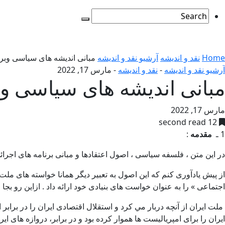
Home
نقد و اندیشه
آرشیو نقد و اندیشه
مبانی انديشه های سياسی وبرنا
آرشیو نقد و اندیشه
-
نقد و اندیشه
-
مارس 17, 2022
مبانی انديشه های سياسی وبر
مارس 17, 2022
12 second read
1 ـ
مقدمه
:
در اين متن ، فلسفه سياسی ، اصول اعتقادها و مبانی برنامه های اجرا
از پيش يادآوری كنم كه اين اصول به تعبير ديگر همانا خواسته های ملت
اجتماعی » را به عنوان خواست های بنيادی خود ارائه داد . ازاين رو بجا
ملت ايران از آنچه دربار مي كرد و استقلال اقتصادی ايران را در برابر
ايران را برای امپرياليست ها هموار كرده بود و در برابر، دروازه های 