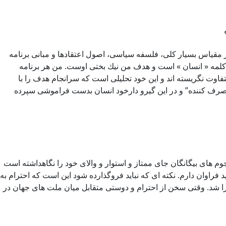
در مقياس بسيار كلی، فلسفه سياسی، اصول اعتقادها و مبانی برنامه
 كلمه « انسان » است و هدف من نيك بختی اوست. من هر برنامه
تفاوت نگريسته اند و اين خود تحليلی است كه سرانجام هدف را با
ه “مصرف كننده” و در اين گيرو دارخود انسان بدست فراموشی سپرده
جوم های بيگانگان جای ممتاز و استوار و والای خود را نگاهداشته است
 فراوان دارم. نكته ای كه نبايد فروگذارده شود اين است كه احترام به
پذيرا شد. وقتی سخن از احترام و دوستی متقابل ميان ملت های جهان در