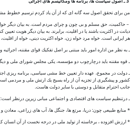
3 ـ اصول سياست ها، برنامه ها ومكانيسم های اجرائی
من برای تحقق اصول سه گانه ای كه از آن ياد كردم ترسيم خطوط مشی 
– حاكميت، حق مسلم و بی چون و چرای مردم است. به بيان ديگر خواست
ديانت در اكثريت باشند يا در اقليت، برابرند. به بيان ديگر هويت تعيي
هر ايرانی است. خواه مرد خواه زن، خواه اكثريت دينی، خواه از اقليت
ـ به نظر من اداره امور بايد مبتنی بر اصل تفكيك قوای مقننه، اجرائيه و
ـ قوه مقننه بايد درچارچوب دو مؤسسه، يكی مجلس شورای ملی و ديگر
ـ دولت در مجموع، عهده دار تعيين خط مشی سياسی، برنامه ريزی اجتما
كشور و پيشگيری از تجزيه آن از راه بسيج يك ارتش ملی و مردمی ا
جانب احترام متقابل و دوستی با ساير دولت هاست.
ـ درتنظيم سياست های اقتصادی و اجتماعی مبانی زيرين درنظر است:
* منابع طبيعی چون: دريا، مرتع ها، جنگل ها، آب های زراعی، معادن و
* ارزش افزوده ، برخاسته از توليد ملی در درجه نخست از آن انسان كا