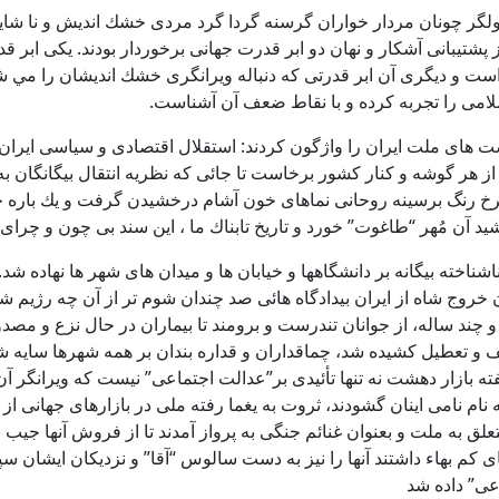
اولگر چونان مردار خواران گرسنه گردا گرد مردی خشك انديش و نا شا
ز پشتيبانی آشكار و نهان دو ابر قدرت جهانی برخوردار بودند. يكی ابر
 است و ديگری آن ابر قدرتی كه دنباله ويرانگری خشك انديشان را م
سلامی را تجربه كرده و با نقاط ضعف آن آشناست.
ست های ملت ايران را واژگون كردند: استقلال اقتصادی و سياسی ايرا
از هر گوشه و كنار كشور برخاست تا جائی كه نظريه انتقال بيگانگان
رخ رنگ برسينه روحانی نماهای خون آشام درخشيدن گرفت و يك باره ج
د آن مُهر “طاغوت” خورد و تاريخ تابناك ما ، اين سند بی چون و چرا
اشناخته بيگانه بر دانشگاهها و خيابان ها و ميدان های شهر ها نهاده 
خروج شاه از ايران بيدادگاه هائی صد چندان شوم تر از آن چه رژيم شا
رگ بار بست. از طفل 8 ساله تا پير مرد نود و چند ساله، از جوانان تندرست و برومند تا بيم
 و تعطيل كشيده شد، چماقداران و قداره بندان بر همه شهرها سايه شو
ته بازار دهشت نه تنها تأئيدی بر”عدالت اجتماعی” نيست كه ويرانگر آن
ام نامی اينان گشودند، ثروت به يغما رفته ملی در بازارهای جهانی از 
 ملت و بعنوان غنائم جنگی به پرواز آمدند تا از فروش آنها جيب بی ا
 كم بهاء داشتند آنها را نيز به دست سالوس “آقا” و نزديكان ايشان سپ
عی” داده شد