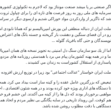
اگر صنعتی بر پا ميشد صنعت مونتاژ بود كه لاجرم به تكنولوژی كشور
سرمايه های ملی روز به روز فرصت های تازه ای را برای چپاول ثرو
شد كه ناگزير از واردكردن مواد خوراكی شديم و ازسوی ديگر در سراسر
ملت ايران از دنباله منطقی اين يورش امپرياليسم نو كه همانا نابودی
رو در آن فضای سنگين و دهشت بار گريخته و جسته بانگ های اعتراض 
نويسندگان و حتی گاه بافرياد گلوله …
اما از يك سو سازمان سنگ دل امنيتی به تجويز نسخه های همان امپريال
ما و در همه پهنه كشورمان پيام مي برد با همدستی روزنامه های مزدو
پاسداری از استقلال كشوراست به زندان مي كشيدند .
ملت ايران خواستار “عدالت اجتماعی” بود زيرا در توزيع ارزش افزوده 
تبعيض كه بزرگترين عامل عقده زا و كينه ساز است بيداد مي كرد. همه
تا دستگاه های اداری ويژه خود كرده بودند و در همه شئون اقتصادی ، ا
مواهبی برخوردار بودند كه دل ها را از كينه می آكندند. اين خشم فرو 
هم كوفت. اين رويداد تاريخی در سايه يگانگی بی نظير مردم و اتحاد ه
دستگاهی با دقت مطلوب روشن شده باشد.