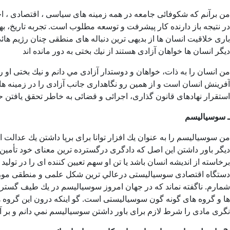
من برآنم كه شكوفائی جامعه در همه زمينه های سياسی ، اقتصادی ، اج
در نتيجه باز دارنده كار پيشرفت و توسعه مطلوب است. تجربه تاريخ، 
باری خلاقيت انسان ها از بديهی ترين دنباله های منطقی چنان رژيم هائ
ديگر انسان ها خواهان آزادی هستند از نيك بختی به دور مانده اند
من انسان را به ذات، خواهان و دوستدار آزادی مي دانم و نيك بختی او
آفرينش انسان است و از همين رو نگاهداری جانب آزادی را در زمينه های
استقرار نهادهای قانون گذاری، اجرائی و قضائی به خاطر تحقق يافتن
ـ سوسياليسم
من سوسياليسم را به عنوان يك افزار توانا برای برپا داشتن يك عدالت 
ديگر باور داشتن اين اصل كه دادگری درگسترده ترين معنای خود تأمين
برخاسته از انديشه انسان باشد يا تن او سهم تعيين كننده ای را در تول
دستگاه اقتصادی سوسياليستی درعالي ترين شكل علمی و منطقی مورد ت
شمارم. ناگفته نماند كه در جهان امروز سوسياليسم در يك طيف گسترده
ها و گروه های گونه گون سوسياليستی است. گو اينكه درون اين گروه
نگری مادی را شرط لازم برای باور داشتن سوسياليسم نمي دانم و بر آن