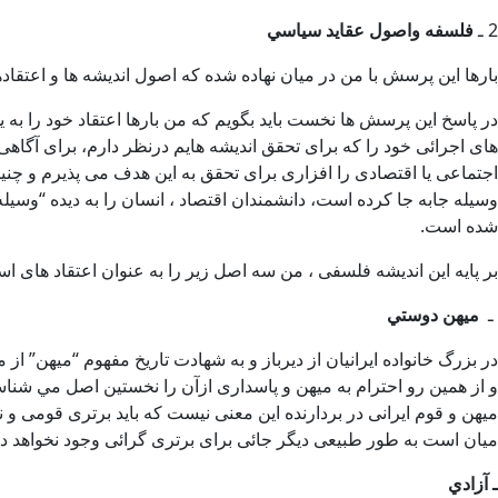
2 ـ
فلسفه واصول عقايد سياسي
بارها اين پرسش با من در ميان نهاده شده كه اصول انديشه ها و اعتقا
در پاسخ اين پرسش ها نخست بايد بگويم كه من بارها اعتقاد خود را به 
های اجرائی خود را كه برای تحقق انديشه هايم درنظر دارم، برای آگ
اجتماعی يا اقتصادی را افزاری برای تحقق به اين هدف می پذيرم و چنين
وسيله جابه جا كرده است، دانشمندان اقتصاد ، انسان را به ديده “وسيل
شده است.
بر پايه اين انديشه فلسفی ، من سه اصل زير را به عنوان اعتقاد های 
ـ
ميهن دوستي
در بزرگ خانواده ايرانيان از ديرباز و به شهادت تاريخ مفهوم “ميهن” از
و از همين رو احترام به ميهن و پاسداری ازآن را نخستين اصل مي شناسم 
ميهن و قوم ايرانی در بردارنده اين معنی نيست كه بايد برتری قومی و 
ميان است به طور طبيعی ديگر جائی برای برتری گرائی وجود نخواهد 
ـ آزادي