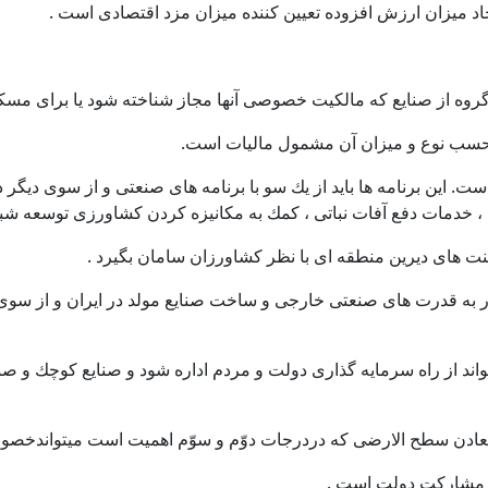
جاد ميزان ارزش افزوده تعيين كننده ميزان مزد اقتصادی است .
روه از صنايع كه مالكيت خصوصی آنها مجاز شناخته شود يا برای مسك
رحسب نوع و ميزان آن مشمول ماليات است.
 اين برنامه ها بايد از يك سو با برنامه های صنعتی و از سوی ديگر درپ
مات دفع آفات نباتی ، كمك به مكانيزه كردن كشاورزی توسعه شبكه آ
 سنت های ديرين منطقه ای با نظر كشاورزان سامان بگيرد .
ر به قدرت های صنعتی خارجی و ساخت صنايع مولد در ايران و از سوی
ند از راه سرمايه گذاری دولت و مردم اداره شود و صنايع كوچك و ص
معادن سطح الارضی كه دردرجات دوّم و سوّم اهميت است ميتواندخصو
با مشاركت دولت است .