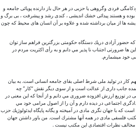
كامگی فردی وگروهی يا حزبی در هر حال باز دارنده پويائی جامعه و
 بوده و هستند پيدائی خشك انديشی ، كندی رشد و پيشرفت ، بی برگ و
نديشه ها از ميان برداشته شده و علاوه بر آن انسان های محيط كه چون
نم كه حضور آزادی دريك دستگاه حكومتی بزرگترين فراهم ساز توان
ن ها ضرورتی اجتناب نا پذير مي دانم و به رأی اكثريت مردم در
سی خود ميشمارم.
رسهم كار در توليد ملی شرط اصلی بقای جامعه انسانی است. به بيان
 عمده جانب داری از عدالت است و از سوی ديگر نقش “كار” چه
اسی در توزيع ارزش افزوده ضروری مي دانم و از آنجا كه اين معنی در
گری اجتماعی در ديده دارم و آن را از اصول مرامی خود مي
 كه با جهان نگری مادی در آميخته و يگانه پايگاه ايدئولوژيك حزب
مكتب فلسفی مادی در همه آنها مشترك است. من باور داشتن جهان
ار مخالف نظرات اقتصادی اين مكتب نيست .