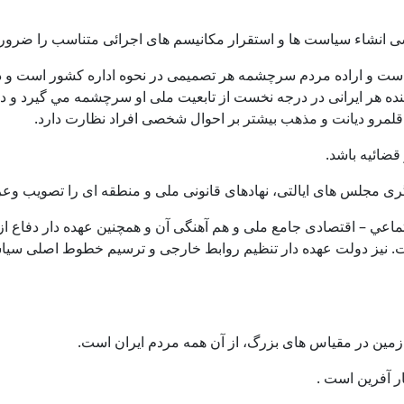
انشاء سياست ها و استقرار مكانيسم های اجرائی متناسب را ضروری م
 و اراده مردم سرچشمه هر تصميمی در نحوه اداره كشور است و در اين
ن كننده هر ايرانی در درجه نخست از تابعيت ملی او سرچشمه مي گيرد و 
، قلمرو ديانت و مذهب بيشتر بر احوال شخصی افراد نظارت دارد.
 قضائيه باشد.
ی مجلس های ايالتی، نهادهای قانونی ملی و منطقه ای را تصويب وعر
عي – اقتصادی جامع ملی و هم آهنگی آن و همچنين عهده دار دفاع از ك
ست. نيز دولت عهده دار تنظيم روابط خارجی و ترسيم خطوط اصلی س
 زمين در مقياس های بزرگ، از آن همه مردم ايران است.
ر آفرين است .