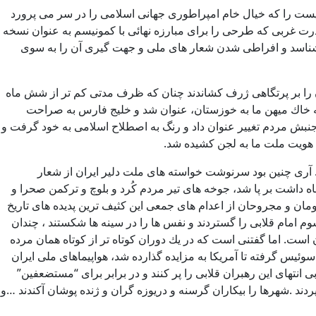
يست را كه خيال خام امپراطوری جهانی اسلامی را در سر می پرورد
 قدرت غربی كه طرحی را برای مبارزه نهائی با كمونيسم به عنوان نسخه
ي شناسد و افراطی شدن شعار های ملی و جهت گيری آن را به سوی
ن را بر پرتگاهی ژرف كشاندند چنان كه ظرف مدتی كم تر از شش ماه
 به خاك ميهن ما به خوزستان، عنوان شد و خليج فارس به صراحت
نبش مردم تغيير عنوان داد و رنگ به اصطلاح اسلامی به خود گرفت و
ی هويت ملت ما به لجن كشيده شد.
شد. آری چنين بود سرنوشت خواسته های ملت دلير ايران از شعار
ه داشت بر پا شد، جوخه های تير مردم كُرد و بلوچ و تركمن صحرا و
اران در حال نزع و مصدومان و مجروحان از اعدام های جمعی اين كثيف ترين پديده های تاريخ
م امام قلابی را گستردند و نفس ها را در سينه ها شكستند ، چندان
 است. اما گفتنی است كه در يك دوران كوتاه تر از كوتاه همان مرده
سوئيس گرفته تا آمريكا به مزايده گذارده شد، هواپيماهای ملی ايران
نتهای اين رهبران قلابی را پر كنند و در برابر برای “مستضعفين”
ردند .شهرها را بيكاران گرسنه و دريوزه گران و ژنده پوشان آكندند …و