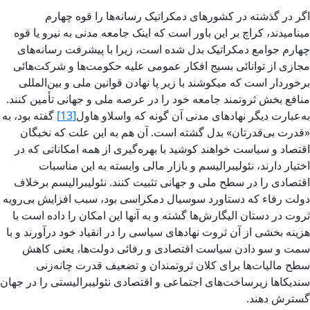
اگر در گذشته در کشورهای دمکراتیک رسانه‌ها را قوه چهارم
مینامیدند، کراچ بر این باور است که اینک جامعه مدنی به نیرو یا قوه
چهارم جوامع دمکراتیک بدل شده است، زیرا با پیشرفت رسانه‌های
مجازی از توانائی بسیج افکار عمومی علیه حکومت‌ها و شرکت‌هائی
برخوردار است که میکوشند با زیر پا نهادن قوانین ملی و بین‌المللی
منافع بخش ثروتمند جامعه خود را در عرصه ملی و جهانی تأمین کنند.
به‌عبارت دیگر نهادهای مدنی آن گونه که واسلاو هاول
[13]
گفته بود، به
«قدرت بی‌قدرتان» بدل گشته‌ است. آن هم به این علت که نخبگان
اقتصاد و سیاست خواهند کوشید با بهره‌گیری از همه امکاناتی که در
اختیار دارند، نئولیبرالیسم و بازار مالی وابسته به این مناسبات
اقتصادی را در سطح ملی و جهانی تثبیت کنند. نئولیبرالیسم برخلاف
دولت رفاء که دستاورد سوسیال دمکراسی بود، سبب افزایش بی‌رویه
ثروت در دستان الیگارش‌ها گشته و به آنها این امکان را داده است با
هزینه بخشی از آن ثروت نهادهای سیاسی را در انقیاد خود درآورند و با
سمت و سو دادن سیاست اقتصادی و رفائی دولت‌ها، یعنی کاهش
سطح مالیات‌ها برای کلان ثروتمندان و تضعیف قدرت چانه‌زنی
سندیکاها زیرساخت‌های اجتماعی و اقتصادی نئولیبرالیستی را در جهان
گسترش دهند.