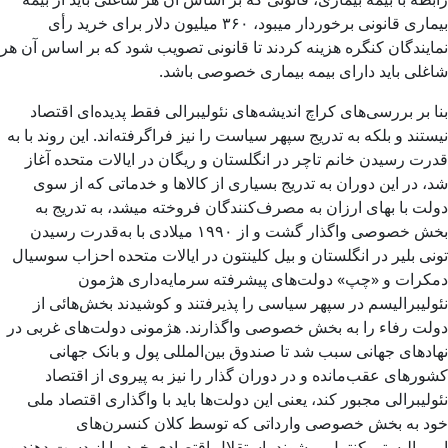
بیماری قانونی برخوردار میبود، ۳۶۰ میلیون دلار برای خرید رأی
نمایندگان کنگره هزینه کردند تا قانونی تصویب شود که بر اساس آن هر
شاغلی باید دارای بیمه بیماری خصوصی باشد.
بنا بر بررسی‌های کراچ اندیشه‌های نئولیبرالی فقط پدیده‌ای اقتصاد
نیستند و بلکه به تدریج سپهر سیاست را نیز فراگرفته‌اند. این روند با به
قدرت رسیدن خانم تاچر در انگلستان و ریگان در ایالات متحده آغاز
شد، در این دوران به تدریج بسیاری از کالاها و خدماتی که از سوی
دولت با بهای ارزان به مصرف‌کنندگان فروخته میشد، به تدریج به
بخش خصوصی واگذار گشت و از ۱۹۹۰ میلادی با به‌قدرت رسیدن
تونی بلیر در انگلستان و بیل کلینتون در ایالات متحده احزاب سوسیال
دمکرات و «چپ» دولت‌های پیشرفته سرمایه‌داری هژمون
نئولیبرالیسم در سپهر سیاسی را پذیرفتند و کوشیدند بخش‌هائی از
دولت رفاء را به بخش خصوصی واگذارند. هژمونی دولت‌های غربی در
نهادهای جهانی سبب شد تا صندوق بین‌المللی پول و بانک جهانی
کشورهای عقب‌مانده و در دوران گذار را نیز به پیروی از اقتصاد
نئولیبرالی مجبور کند، یعنی این دولت‌ها باید با واگذاری اقتصاد ملی
خود به بخش خصوصی وارداتی که توسط کلان کنسرن‌های
امپریالیستی کنترل میشوند، استقلال اقتصادی خود را از دست دهند و