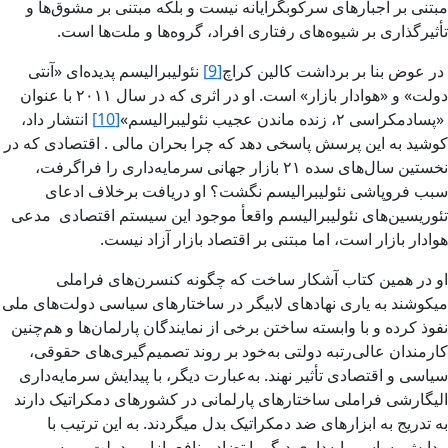
مبتنی بر اجبارهای سرکوبگرایانه نیست و بلکه مبتنی بر مشوق‌ها و
تأثیرگذاری‌ بر شیوه‌های رفتاری افراد، گروه‌ها و ملت‌ها است.
در عوض بنا بر برداشت کالین کراچ
[9]
نئولیبرالیسم پدیده‌ای «آنتی
دولت» و «هوادار بازار» است. او در اثری که در سال ۲۰۱۱ با عنوان
«پسادمکراسی ۲، زنده ماندن عجیب نئولیبرالیسم»
[10]
انتشار داد،
کوشید به این پرسش پاسخی دهد که چرا بحران مالی . اقتصادی که در
نخستین سال‌های سده ۲۱ بازار جهانی سرمایه‌داری را فراگرفت،
سبب فروپاشی نئولیبرالیسم نگشت؟ او دریافت برخلاف ادعای
تئوریسین‌های نئولیبرالیسم واقعأ موجود این سیستم اقتصادی مدعی
هوادار بازار است، اما مبتنی بر اقتصاد بازار آزاد نیست.
او در همین کتاب آشکار ساخت که چگونه کنسرن‌های فراملی
میکوشند به یاری نهادهای لابیگر در ساختارهای سیاسی دولت‌های ملی
نفوذ کرده و با وابسته ساختن برخی از نمایندگان پارلمان‌ها و هم‌چنین
کارمندان عالی‌رتبه دولتی به‌خود بر روند تصمیم‌گیری‌های حقوقی،
سیاسی و اقتصادی تأثیر نهند. به‌عبارت دیگر، با پیدایش سرمایه‌داری
الیگارشی فراملی ساختارهای پارلمانی در کشورهای دمکراتیک دارند
به تدریج به ابزارهای ضد دمکراتیک بدل میگردند. به این ترتیب با
پیدایش پساسرمایه‌داری دیگر با تضاد منافع بازار و دولت روبه‌رو