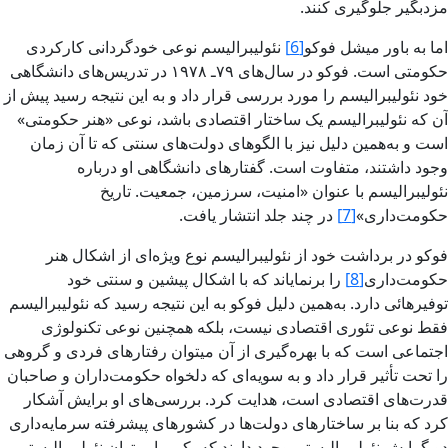
مزدبگیر جلوگیری کنند.
اما به باور میشل فوکو
[6]
نئولیبرالیسم نوعی خودگردانی کارکردی
حکومتی است. فوکو در سال‌های ۷۹ـ ۱۹۷۸ در تدریس‌های دانشگاهی
خود نئولیبرالیسم را مورد بررسی قرار داد و به این نتیجه رسید پیش از
آن که نئولیبرالیسم یک ساختار اقتصادی باشد، نوعی «هنر حکومتی»
است و به‌همین دلیل نیز با الگوهای دولت‌های سنتی که تا آن زمان
وجود داشتند، متفاوت است. گفتارهای دانشگاهی او درباره
نئولیبرالیسم با عنوان «امنیت، سرزمین، جمعیت. تاریخ
حکومت‌داری»
[7]
در چند جلد انتشار یافت.
فوکو در برداشت خود از نئولیبرالیسم نوع ویژه‌ای از اشکال هنر
حکومت‌داری
[8]
را برنمایاند که با اشکال پیشین و سنتی خود
توفیرهائی دارد. به‌همین دلیل فوکو به این نتیجه رسید که نئولیبرالیسم
فقط نوعی تئوری اقتصادی نیست، بلکه همچنین نوعی تکنولوژی
اجتماعی است که با بهره‌گیری از آن میتوان رفتارهای فردی و گروهی
را تحت تأثیر قرار داد و به سویه‌ای که دلخواه حکومت‌داران و صاحبان
قدرت‌های اقتصادی است، هدایت کرد. بررسی‌های او برایش آشکار
کرد که بنا بر ساختارهای دولت‌ها در کشورهای پیشرفته سرمایه‌داری
دو گرایش نئولیبرالیستی وجود دارند که یکی را میتوان نئولیبرالیستی