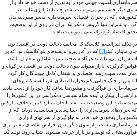
سرمایه‌داری اهمیت جهانی خود را به تدریج از دست خواهد داد و از
سوی دیگر فاشیسم می‌توانست به‌تدریج به ایدئولوژی غالب در
کشورهائی که در بحران اقتصادی سرمایه‌داری به‌سر میبردند، بدل
گردد و بنابراین تنها گزینش دمکراتیک برای فراروی از این وضعیت
تحقق اقتصاد نئولیبرالیستی میتوانست باشد.
برخلاف لیبرالیسم کلاسیک که مخالف دخالت دولت در اقتصاد بود،
جان ماینارد کینز
[1]
که در آغاز پیرو اندیشه‌های نئو کلاسیک بود که بر
اساس آن می‌پنداشتند هرگاه سطح دستمزد شاغلین متعارف باشد،
قوانین کارکردی بازار میتواند بدون دخالت دولت در اقتصاد در کوتاه و
میان مدت سبب رشد اقتصادی و اشتغال کامل جویندگان کار گردد.
اما پس از جنگ جهانی یکم بحران اقتصادی تقریبأ همه کشورهای
سرمایه‌داری را فراگرفت و میلیون‌ها شاغل کار خود را از دست دادند
و ارتشی از بیکاران آینده نظام سیاسی دمکراسی در این کشورها را
تهدید میکرد. این وضعیت سبب شد تا جان مینارد کینز برخلاف مارکس
که بحران‌های سرمایه‌داری را اجتناب‌ناپذیر میدانست، دریابد که از
یکسو بازار به‌خودی خود قادر به جلوگیری از بحرانهای ادواری
سرمایه‌داری نیست و از سوی دیگر بدون افزایش تقاضای بیشتر برای
فرآورده‌هائی که تولید و در بازار عرضه میشوند، شتاب روند تولید کُند