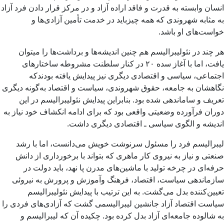
انسان وابسته به قدرت و فاقد اراده آزاد و در مرکز قرار دادن فرد آزاد
به مثابه شهروندی که همه چیزباید در خدمت تأمین آزادی‌ها و
خواست‌های او باشد.
هر چند در نئولیبرالیسم هم چنین اندیشه‌ها و برداشت‌ها را میتوان
یافت، اما با آغاز سده ۲۰ در کنار سلطنت مشروطه ساختارهای
اجتماعی، سیاسی و اقتصادی دیگری نیز پیدایش یافته بودندکه
نگاهشان به جامعه، حقوق شهروندی، سیاست و اقتصاد به‌گونه دیگری
تعریف و ساماندهی شده بود. بنابراین پیدایش نئولیبرالیسم در این
دوران فرآورده وضعیتی واقعی بود که برای ادامه انکشاف خود نیاز به
اندیشه و الگوی سیاسی ـ اقتصادی دیگری داشت.
لیبرالیسم فرد را مسئول سرنوشت خویش می‌دانست، اما با رشد
صنعتی و نیاز به نیروی کار ماهری که بتواند با برخورداری از دانش
حرفه‌ای در چرخه تولید با ماشین‌‌های مدرن پا نهد، باید دولت در
سازماندهی سیاست، اقتصاد، فرهنگ وآموزش و پرورش به نیروئی
تعیین‌کننده بدل می‌گشت. به این ترتیب با پیدایش نئولیبرالیسم
سیاست اقتصاد آزاد جانشین لیبرالیسمی گشت که آزادی‌های فردی را
به‌ شالوده جامعه‌ای آزاد بدل کرده بود. چکیده آن که لیبرالیسم و