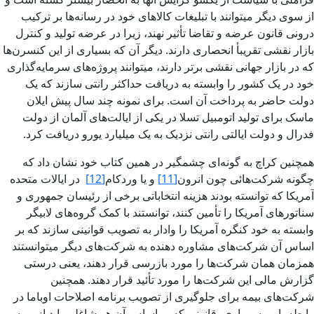
از سوی دیگر میتوانند با تبلیغات کالاهای خود در رسانه‌ها بر ترکیب
درونی قانون عرضه و تقاضا تأثیر نهند، زیرا در عرضه تولید و کنترل
بازار نقشی تقریبأ انحصاری دارند. دیگر آن که بسیاری از این کنسرن‌ها
که در بازار جهانی نقشی برتر دارند، میتوانند پروژه‌های سرمایه‌گذاری
خود در یک کشور را وابسته به دریافت حداکثر رانتی سازند که یک
دولت حاضر به پرداخت آن است. برای نمونه چند سال پیش ایلان
ماسک برای تولید اتومبیل تسلا در یکی از ایالت‌های آلمان از دولت
فدرال و دولت ایالتی رانتی نزدیک به یک میلیارد یورو دریافت کرد.
همچنین کراچ به گونه‌ای چشمگیر در همین کتاب خود نشان داد که
چگونه شرکت‌هائی چون انرون
[11]
و یا وردکام
[12]
در ایالات متحده
آمریکا که توانسته بودند هزینه انتخاباتی برخی از رئیسان جمهوری و
سناتورهای آمریکا را تأمین کنند، توانستند با کمک گروه‌های لابیگر
وابسته به خود کنگره آمریکا را وادار به تصویب قوانینی سازند که بر
اساس آن شرکت‌های مشاوره دهنده به شرکت‌های دیگر میتوانستند
همزمان همان شرکت‌ها را مورد بازرسی قرار دهند، یعنی درستی
گزارش مالی این شرکت‌ها را مورد تأئید قرار دهند. همچنین
شرکت‌های بیمه برای جلوگیری از تصویب برنامه اصلاحات اوباما در
رابطه با بیمه بیماری، قانونی که بر اساس آن هر شاغلی باید از بیمه