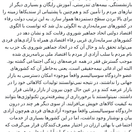
بازنشستگی، بیمه‌های تندرستی، آموزش رایگان و بسیاری دیگر از
نیازهای مردم را تأمین کند و هم‌چنین با پشتیبانی از سندیکاها زمینه را
برای بالا بردن سطح دستمزدها هموار سازد. به این ترتیب دولت رفاء
در کشورهای سرمایه‌داری به الگوئی بدل شد که توانست با الگوی
اقتصاد دولتی اتحاد جماهیر شوروی رقابت کند و نشان دهد در
کشورهای سرمایه‌داری غربی رفاء اقتصادی همراه با آزادی‌های فردی
می‌تواند تحقق یابد و حال آن که در اتحاد جماهیر شوروی یک حزب به
نام مردم با سلب آزادی از مردم با اقتصاد ملی برنامه‌ریزی شده
موجب گسترش فقر در همه عرصه‌های زندگی اجتماعی گشته بود.
البته این ادعائی نیمه‌حقیقی است، یعنی به‌خاطر آن که کشورهای
عضو «اردوگاه سوسیالیسم واقعأ موجود» امکان دسترسی به بازار
جهانی را نداشتند، در نتیجه نمی‌توانستند تولیدات کالاهائی خود را در
بازار عرضه کنند و در عین حال چون بیرون از بازار رقابتی قرار
داشتند، نمیتوانستند با برخورداری از پیشرفته‌ترین تکنولوژی‌ها بتوانند
به کیفیت کالاهای خویش بی‌افزایند. از سوی دیگر هر چند در درون
«اردوگاه سوسیالیستی واقعأ موجود» آزادی‌های فردی هم‌چون آزادی
بیان و نوشتار وجود نداشت، اما در این کشورها بسیاری از خدمات
اجتماعی با بهائی ارزان در اختیار مصرف‌کنندگان قرار می‌گرفت که
یک نمونه آن پائین بودن سطح شدید کرایه آپارتمان‌ها بود. هم‌چنین در