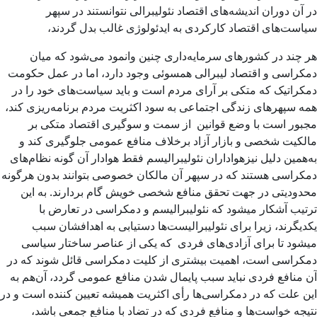
در آن دوران اندیشه‌های اقتصاد نئولیبرالی نتوانستند در سپهر
سیاست‌های اقتصاد کارکردی به ایدئولوژی غالب بدل گردند،
هر چند در کشورهای سرمایه‌داری چنین وانمود می‌شود که میان
دمکراسی و اقتصاد لیبرالی همسوئی وجود دارد، اما در عمل حکومت
دمکراتیک که متکی بر آرای مردم است و باید سیاست‌های خود را در
همه سپهرهای زندگی اجتماعی به سود اکثریت مردم برنامه‌ریزی کند،
مجبور است با وضع قوانین از سمت و سوگیری اقتصاد متکی بر
مالکیت شخصی و بازار آزاد برخلاف منافع عمومی جلوگیری کند و
به‌همین دلیل نیزهواداران نئولیبرالیسم فقط هوادار آن گونه نظام‌های
دمکراسی هستند که در سپهر آن مالکان خصوصی بتوانند بدون هرگونه
محدودیتی در جهت تحقق منافع شخصی خویش گام بردارند. به این
ترتیب آشکار میشود که نئولیبرالیسم و دمکراسی در تعارض با
یکدیگرند، زیرا برای نئولیبرالیست‌ها دستیابی به اهدافشان سبب
میشود تا برای آزادی‌های فردی که یکی از عناصر ساختار سیاسی
دمکراسی است، اهمیت بیشتری از کلیت دمکراسی قائل شوند که در
آن منافع فردی نباید سبب پایمال شدن منافع عمومی گردد، آن‌هم به
این علت که در دمکراسی‌ها رأی اکثریت همیشه تعیین کننده است و در
نتیجه خواست‌ها و منافع فردی که در تضاد با منافع جمعی باشد،