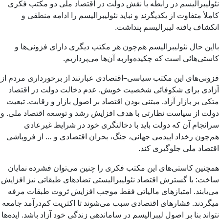
نئولیبرالیسم در رابطه با نقش دولت در اقتصاد ملی دو مکتب فکری
کاملأ متفاوت از یکدیگرند و نباید نئولیبرالیسم را ادامه منطقی و
انکشاف یافته لیبرالیسم پنداشت.
بااین حال نئولیبرالیسم هم‌چون هر مکتب دیگری دارای فزونی‌ها و
کاستی‌‌هائی است که چکیده‌واربه آن‌ها می‌پردازیم.
فزونی‌های این مکتب سیاسی–اقتصادی عبارتند از برخورداری مردم از
آزادی برای شکوفائی شخصیت خویش. عدم دخالت دولت در اقتصاد
متکی بر بازار آزاد. مبتنی بودن اقتصاد بر اصول بازار و رقابت. تبعیت
دولت از سیاست نظارتی با هدف افزایش رشد و توسعه اقتصاد ملی. و
سرانجام آن که دولت باید با دخالتگری خود در شرایط غیرعادی
هم‌چون رخداد اپیدمی جهانی، جنگ، بحران اقتصادی و … از فروپاشی
اقتصاد ملی جلوگیری کند.
همچنین کاستی‌های این مکتب فکری را چنین می‌توان فشرده نمایان
ساخت: با گسترش اقتصاد نئولیبرالیستی تضادهای طبقاتی نیز افزایش
می‌یابند. امتیازهای مالیاتی فقط موجب افزایش ثروت طبقات مرفه
میگردند. فشارهای اقتصادی سبب می‌شوند تا اکثریت کم‌درآمد جامعه
نتواند بنا بر اصول لیبرالیسم در ساماندهی زندگی خود آزاد باشد. ایده‌ها