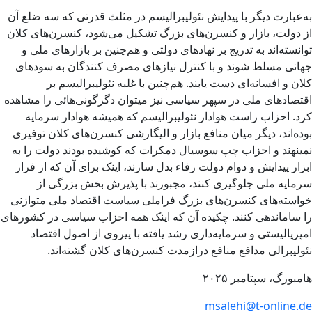
به‌عبارت دیگر با پیدایش نئولیبرالیسم در مثلث قدرتی که سه ضلع آن
از دولت، بازار و کنسرن‌های بزرگ تشکیل می‌شود، کنسرن‌های کلان
توانسته‌اند به تدریج بر نهادهای دولتی و هم‌چنین بر بازارهای ملی و
جهانی مسلط شوند و با کنترل نیازهای مصرف کنندگان به سودهای
کلان و افسانه‌ای دست یابند. هم‌چنین با غلبه نئولیبرالیسم بر
اقتصادهای ملی در سپهر سیاسی نیز میتوان دگرگونی‌هائی را مشاهده
کرد. احزاب راست هوادار نئولیبرالیسم که همیشه هوادار سرمایه
بوده‌اند، دیگر میان منافع بازار و الیگارشی کنسرن‌های کلان توفیری
نمینهند و احزاب چپ سوسیال دمکرات که کوشیده بودند دولت را به
ابزار پیدایش و دوام دولت رفاء بدل سازند، اینک برای آن که از فرار
سرمایه ملی جلوگیری کنند، مجبورند با پذیرش بخش بزرگی از
خواسته‌های کنسرن‌های بزرگ فراملی سیاست اقتصاد ملی متوازنی
را ساماندهی کنند. چکیده آن که اینک همه احزاب سیاسی در کشورهای
امپریالیستی و سرمایه‌داری رشد یافته با پیروی از اصول اقتصاد
نئولیبرالی مدافع منافع درازمدت کنسرن‌های کلان گشته‌اند.
هامبورگ، سپتامبر ۲۰۲۵
msalehi@t-online.de