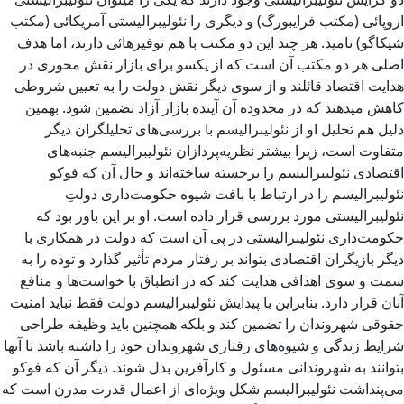
اروپائی (مکتب فرایبورگ) و دیگری را نئولیبرالیستی آمریکائی (مکتب
شیکاگو) نامید. هر چند این دو مکتب با هم توفیرهائی دارند، اما هدف
اصلی هر دو مکتب آن است که از یکسو برای بازار نقش محوری در
هدایت اقتصاد قائلند و از سوی دیگر نقش دولت را به تعیین شروطی
کاهش میدهند که در محدوده آن آینده بازار آزاد تضمین شود. بهمین
دلیل هم تحلیل او از نئولیبرالیسم با بررسی‌های تحلیلگران دیگر
متفاوت است، زیرا بیشتر نظریه‌پردازان نئولیبرالیسم جنبه‌های
اقتصادی نئولیبرالیسم را برجسته ساخته‌اند و حال آن که فوکو
نئولیبرالیسم را در ارتباط با بافت شیوه حکومت‌داری دولتِ
نئولیبرالیستی مورد بررسی قرار داده است. او بر این باور بود که
حکومت‌داری نئولیبرالیستی در پی آن است که دولت در همکاری با
دیگر بازیگران اقتصادی بتواند بر رفتار مردم تأثیر گذارد و توده را به
سمت و سوی اهدافی هدایت کند که در انطباق با خواست‌ها و منافع
آنان قرار دارد. بنابراین با پیدایش نئولیبرالیسم دولت فقط نباید امنیت
حقوقی شهروندان را تضمین کند و بلکه همچنین باید وظیفه طراحی
شرایط زندگی و شیوه‌های رفتاری شهروندان خود را داشته باشد تا آنها
بتوانند به شهروندانی مسئول و کارآفرین بدل شوند. دیگر آن که فوکو
می‌پنداشت نئولیبرالیسم شکل ویژه‌ای‌ از اعمال قدرت مدرن است که