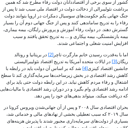
کشور از سوی برخی از اقتصاددانان دولت رفاء مطرح شد که همین
برداشت نئولیبرالی از دخالت دولت در اقتصاد ملی سبب شد تا پس از
جنگ جهانی یکم حکومت‌های سوسیال دمکرات در اروپا بتوانند دولت
رفاء را به تدریج ساماندهی کنند و پس از جنگ جهانی دوم آن را بسیار
گسترش دهند. در دولت رفاء آموزش و پرورش رایگان، بیمه بیماری،
بیمه بازنشستگی، بیمه بیکاری و … به تدریج تحقق یافتند و سبب
افزایش امنیت شغلی و اجتماعی شدند.
اما با به‌قدرت رسیدن خانم مارگرت تاچر
[2]
در بریتانیا و رونالد
ریگان
[3]
در ایالات متحده آمریکا به تدریج اقتصاد نئولیبرالیستی
جانشین اقتصاد کینزی
[4]
شد که بر اساس آن دولت باید در رابطه با
کاهش رشد اقتصادی در بخش زیرساخت‌ها سرمایه‌گذاری کند تا سطح
اشتغال و رفاء مردم کاهش نیابد. در این رابطه دولت حتی باید برای
ادامه رشد اقتصادی وام بگیرد و در دوران رشد اقتصادی با مالیات‌هایی
که دریافت میکند، میتواند بدهی‌های خود را پس دهد.
بحران اقتصادی سال ۲۰۰۸ و پس از آن جهانی‌شدن ویروس کرونا در
سال ۲۰۱۹ که سبب تعطیلی بخشی از نهادهای مالی و خدماتی شد،
بسیاری از دولت‌های سرمایه‌داری مجبور شدند با پذیرش هزینه‌های
کلان در روندهای اقتصادی دخالت کنند تا بحران اقتصادی سبب