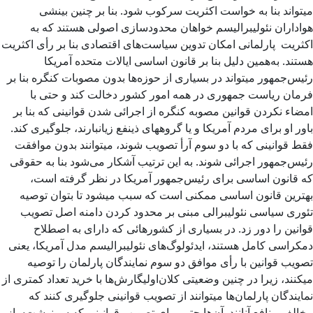
میتواند بنا به خواست اکثریت سرکوب شود. بنا بر چنین بینشی
هواداران نئولیبرالیسم خواهان محدودسازی اصولی هستند که به
اکثریت پارلمانی امکان تدوین سیاست‌های اقتصادی بنا بر رأی اکثریت
هستند. به‌همین دلیل بنا بر قانون اساسی ایالات متحده آمریکا
رئیس‌جمهور میتواند در بسیاری از حوزه‌ها بدون مصوبات کنگره بنا بر
فرمان ریاست جمهوری در همه امور کشور دخالت کند و حتی با
امضاء نکردن قوانین مصوبه کنگره از اجرائی شدن قوانینی که بنا بر
باور او برای مردم آمریکا و یا گروههای ذینفع زیانبارند، جلوگیری کند.
فقط قوانینی که با دو سوم آرأ تصویب شوند، میتوانند بدون موافقت
رئیس‌جمهور اجرائی شوند. به این ترتیب آشکار می‌شود بنا به حقوقی
که قانون اساسی برای رئیس‌جمهور آمریکا در نظر گرفته است،
بهترین قانون اساسی ممکنی است که سبب میشود تا بتوان توصیه
تئوری سیاسی نئولیبرالی مبنی بر محدود کردن دامنه اصل تصویب
قوانین را دور زد. در بسیاری از کشورهائی که دارای به اصطلاح
دمکراسی کامل هستند، ایدئولوگ‌های نئولیبرالیسم مدل آمریکا، یعنی
تصویب قوانین با رأی موافق دو سوم نمایندگان پارلمان را توصیه
میکنند، زیرا در چنین وضعیتی کلان‌اولیگارش‌ها با خرید تعداد کمتری از
نمایندگان پارلمان‌ها میتوانند از تصویب قوانینی جلوگیری کنند که
مخالف منافع آنانند. آن‌ها حتی برای تصویب قوانینی که سرنوشت‌ساز