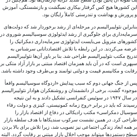
این کشورها هیچ کس گرفتار بیکاری نمیگشت و بازنشستگی، آموزش
و پرورش و بهداشت و تندرستی کاملأ رایگان بود.
بنابراین نئولیبرالیسم در مرحله‌ای از رشد برخوردار شد که دولت‌های
سرمایه‌داری برای جلوگیری از رشد ایدئولوژی سوسیالیسم شوروی در
کشورهای متروپل می‌بایست ایدئولوژی سرمایه‌‌داری دمکراتیک را
عرضه می‌کردند. در این رابطه با تلاش اقتصاددانانی سرشناس به
تدریج مکتب نئولیبرالیسم طراحی شد. بنا بر باور آن‌ها نئولیبرالیسم
سپهری است که در آن باید همزمان اقتصاد مبتنی بر بازار آزاد متکی بر
رقابت و مکانیسم قیمت و دولتی توانمند و بی‌طرف وجود داشته باشد.
پس از جنگ جهانی دوم که سبب پیدایش «اردوگاه سوسیالیسم واقعأ
موجود» گشت، برخی از دانشمندان و روشنفکران هوادار نئولیبرالیسم
در سال ۱۹۴۷ در سوئیس کنفرانسی تشکیل دادند و به این نتیجه
رسیدند که باید در برابر «روح زمانه کمونیستی، کینزی و دولت رفاء
سوسیال دمکراسی» مکتب رادیکالی در دفاع از اقتصاد بازار را
طراحی کرد. در همین نشست سرکوب سندیکاها با هدف سلطه بازار
بر همه ابعاد زندگی اجتماعی نیز تصویب شد، زیرا تلاش برای بالا بردن
سطح دستمزدها میتواند موجب اخلال بازار مبتنی بر رقابت گردد. البته