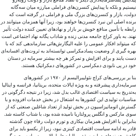
نیستیم و بلکه با پیدایش کنسرن‌های فراملی مبارزه میان سه‌گانه
دولت، بازار و کنسرن‌های بزرگ ملی و فراملی در گرفته است که
برنده اصلی این نبرد کنسرن‌ها خواهند بود، زیرا آنها همزمان میتوانند در
رابطه با تأمین منافع خویش بر بازار و نهادهای تعیین کننده دولت تأثیر
نهند. به باور کراچ جامعه مدنی زنده و شاداب یگانه نهاد اجتماعی است
که میتواند افکار عمومی را علیه الیگارش‌هائی سازماندهی کند که با
بهره گیری از وضعیت پسادمکراسی توانسته‌اند به ثروت‌های افسانه‌ای
دست یابند و برای افزایش و تمرکز هر چه بیشتر سرمایه در دستان
خود در پی نابودی دمکراسی در کشورهای دمکراتیک هستند.
بنا بر بررسی‌های کراچ نئولیبرالیسم از ۱۹۷۰ در کشورهای
سرمایه‌داری پیشرفته و به ویژه ایالات متحده، بریتانیا، فرانسه و ایتالیا
به‌تدریج به سیاست اقتصادی غالب بدل شد، زیرا در نتیجه دگرگونی در
مناسبات تولیدی این کشورها به اشتغال در بخش خدمات افزوده و با
گسترش اتوماتیزاسیون در بخش تولید از تعداد شاغلین صنعتی که از
سوی مارکس و انگلس پرولتاریا نامیده شده بود، با شتاب کاسته شد.
بنابراین با افزایش همزمان بیکاری و تورم دولت رفاء چون گذشته
قادر به ادامه سیاست اقتصادی کینزی نبود، زیرا از یکسو باید برای
کاهش هزینه‌های دولت سقف مالیات‌ها را بالا میبرد و از سوی دیگر