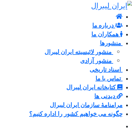
درباره ما
همکاران ما
منشورها
منشور لائیسیته ایران لیبرال
منشور آزادی
اسناد تاریخی
تماس با ما
کتابخانه ایران لیبرال
دیدنی ها
مرامنامۀ سازمان ایران لیبرال
چگونه می خواهیم کشور را اداره کنیم؟