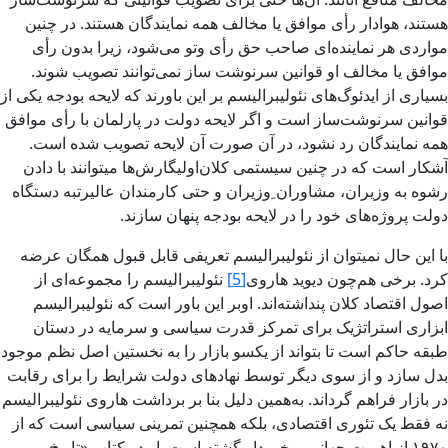
هستند، هوادار رأی موافق یا مخالف همه نمایندگان هستند. در چنین
مواردی هر نماینده‌ای صاحب حق رأی وتو می‌شود، زیرا بدون رأی
موافق یا مخالف او قوانین سرنوشت‌ ساز نمی‌توانند تصویب شوند.
بسیاری از ایدئوگ‌های نئولیبرالیسم بر این باورند که لایحه بودجه یکی از
قوانین سرنوشت‌ساز است و اگر لایحه دولت در پارلمان با رأی موافق
همه نمایندگان رد نشود، در آن صورت آن لایحه تصویب ‌شده است.
آشکار است که در چنین سیستمی کلان‌اولیگارش‌ها میتوانند با دادن
رشوه به وزیران، مشاوران ِوزیران و حتی کارمندان عالیرتبه دستگاه
دولت پروژه‌های خود را در لایحه بودجه پنهان سازند.
با این حال نمیتوان از نئولیبرالیسم تعریفی قابل قبول همگان عرضه
کرد. برخی هم‌چون دیوید هاروی
[5]
نئولیبرالیسم را مجموعه‌ای از
اصول اقتصاد کلان پنداشته‌اند. اوبر این باور است که نئولیبرالیسم
ابزاری استراتژیک برای تمرکز قدرت سیاسی و سرمایه در دستان
طبقه حاکم است تا بتواند از یکسو بازار را به نخستین اصل نظم موجود
بدل سازد و از سوی دیگر توسط نهادهای دولت شرایط را برای رقابت
در بازار فراهم گرداند. به‌همین دلیل بنا بر برداشت هاروی نئولیبرالیسم
نه فقط یک تئوری اقتصادی، بلکه همچنین تمرینی سیاسی است که از
۱۹۷۰ از اهمیت جهانی برخوردار گشته است. او در کتاب «تاریخ