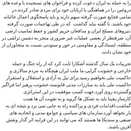
را به حمله به ایران دعوت کرده و فراخوان های نسنجیده با وعده های
دروغین ،را در هماهنگی با اربابان خود برای مردم صادر کردند،در
تمامی فجایع صورت گرفته سهم دارند و باید پاسخگوی اعمال خائنانه
خود باشند. نا گفته نباید گذاشت که در طی تهاجمات صورت گرفته
،نیروهای مسلح ایران و مدافعان حریم کشور و حفظ تمامیت ارضی
آن، صرفنظر از بعضی عملیات غیر ضروری منجر به دشمن تراشی در
منطقه، ایستادگی و مقاومتی در خور و ستودنی نسبت به متجاوزان از
خود نشان دادند.
تجربیات یک سال گذشته آشکارا ثابت کرد که از راه جنگ و حمله
خارجی و خشونت گرایی،ما ملت ایران هیچگاه به مردم سالاری و
حاکمیت ملی نخواهیم رسید.برای نیل به آزادی و استقلال و استقرار
حاکمیت ملی باید به مبارزات مدنی قانونمند،خشونت پرهیز اما فراگیر
وگسترده روی آورد.جهت کسب موفقیت در این استراتژی
کارساز،یقینا باید به تشکل ها گروید و به تقویت آن ها همت
گماشت.اقدامات فردی و پراکنده راه به جایی نمی برد و نتیجه ای به
بار نخواهد آورد.سازمان های سیاسی و جوامع مدنی و اتحادیه های
صنفی و سندیکا ها هستند که می توانند در این فرایند اثر گذار ونقش
آفرین باشند.