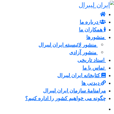
درباره ما
همکاران ما
منشورها
منشور لائیسیته ایران لیبرال
منشور آزادی
اسناد تاریخی
تماس با ما
کتابخانه ایران لیبرال
دیدنی ها
مرامنامۀ سازمان ایران لیبرال
چگونه می خواهیم کشور را اداره کنیم؟