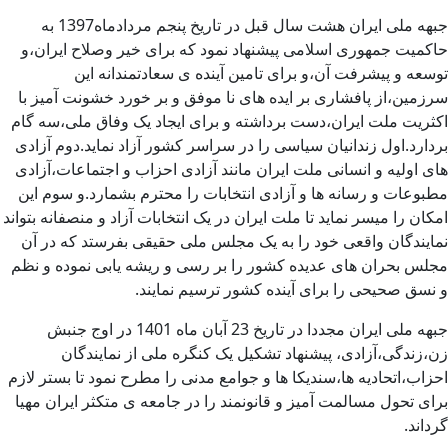
جبهه ملی ایران هشت سال قبل در تاریخ پنجم مردادماه1397 به
حاکمیت جمهوری اسلامی پیشنهاد نمود که برای خیر وصلاح ایران،و
توسعه و پیشرفت آن،و برای تامین آینده ی سعادتمندانه این
سرزمین،از پافشاری بر ایده های نا موفق و بر خورد خشونت آمیز با
اکثریت ملت ایران،دست برداشته و برای ایجاد یک وفاق ملی،سه گام
بردارد.اول زندانیان سیاسی را در سراسر کشور آزاد نماید.دوم آزادی
های اولیه و انسانی ملت ایران مانند آزادی احزاب و اجتماعات،آزادی
مطبوعات و رسانه ها و آزادی انتخابات را محترم بشمارد.و سوم این
امکان را میسر نماید تا ملت ایران در یک انتخابات آزاد و منصفانه بتواند
نمایندگان واقعی خود را به یک مجلس ملی حقیقی بفرستد که در آن
مجلس بحران های عدیده کشور را بر رسی و ریشه یابی نموده و نظم
و نسق صحیحی را برای آینده کشور ترسیم نمایند.
جبهه ملی ایران مجددا در تاریخ 23 آبان ماه 1401 در اوج جنبش
زن،زندگی،آزادی، پیشنهاد تشکیل یک کنگره ملی از نمایندگان
احزاب،اتحادیه ها،سندیکا ها و جوامع مدنی را مطرح نمود تا بستر لازم
برای تحول مسالمت آمیز و قانونمند را در جامعه ی متکثر ایران مهیا
گرداند.