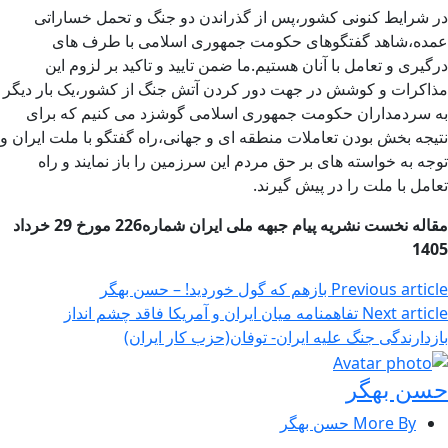
در شرایط کنونی کشور،پس از گذراندن دو جنگ و تحمل خساراتی
عمده،شاهد گفتگوهای حکومت جمهوری اسلامی با طرف های
درگیری و تعامل با آنان هستیم.ما ضمن تایید و تاکید بر لزوم این
مذاکرات و کوشش در جهت دور کردن آتش جنگ از کشور،یک بار دیگر
به سردمداران حکومت جمهوری اسلامی گوشزد می کنیم که برای
نتیجه بخش بودن تعاملات منطقه ای و جهانی،راه گفتگو با ملت ایران و
توجه به خواسته های بر حق مردم این سرزمین را باز نمایند و راه
تعامل با ملت را در پیش گیرند.
مقاله نخست نشریه پیام جبهه ملی ایران شماره226 مورخ 29 خرداد
1405
Previous article
بازهم که گول خوردید! – حسن بهگر
Next article
تفاهمنامه میان ایران و آمريکا فاقد چشم انداز
بازدارندگی جنگ علیه ایران- توفان(حزب کار ایران)
حسن بهگر
More By حسن بهگر