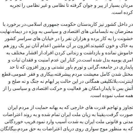
مردان بسیار از پیر و جوان گرفته تا نظامی و غیر نظامی را تجربه
کرده است.
در داخل کشور نیز کاربدستان حکومت جمهوری اسلامی،در برخورد با
معترضان به نابسامانی های اقتصادی و سیاسی به ویژه در دیماه،نهایت
خشونت را به کار برده و هزاران نفر را در خیابان های سراسر کشور
به خاک و خون کشیدند.افزون بر آن ماشین اعدام آنان نیز یک روز هم
خاموش نمانده و بازداشت و زندانی کردن افراد،از اقشار مختلف به
امری یومیه بدل شده است.در کنار این عدم امنیت و فقدان ثبات و
پایداری در جامعه،گرانی و تورم باور نشدنی و روز افزون که تا حد
مختل شدن کامل معیشت مردم پیشرفته،بیکاری و فقر عمومی،قطع
اینترنت،بلاتکلیفی همگانی در این حالت پر ابهام نه جنگ و نه صلح و
آتش بس نا پایدار،امکان هر فعالیت و حرکت اقتصادی و سیاسی را از
همه سلب نموده است.
تجاوز و تهاجم قدرت های خارجی که به بهانه حمایت از مردم ایران
صورت گرفت،یقینا به زیان ملت ایران تمام شده و به روند اعتراضات
مدنی و قانونی ملت ایران به شدت آسیب وارد نمود.فریب خوردگانی
که به منظور موج سواری روی دریای اعتراضات به حق مردم،بیگانگان