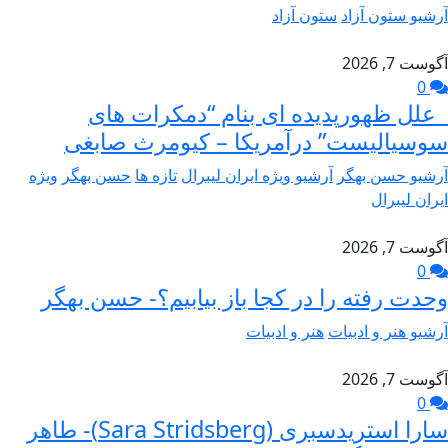
آرشیو ستون آزاد
ستون آزاد
آگوست 7, 2026
0
علل ظهورپدیده ای بنام “دمکرات های
سوسیالیست” درآمریکا – کیومرث صابغی
آرشیو حسن بهگر
آرشیو ویژه ایران لیبرال
تازه ها
حسن بهگر
ویژه
ایران لیبرال
آگوست 7, 2026
0
وحدت رفته را در کجا باز بیابیم؟- حسن بهگر
آرشیو هنر و ادبیات
هنر و ادبیات
آگوست 7, 2026
0
سارا استریدسبری (Sara Stridsberg)- طاهر