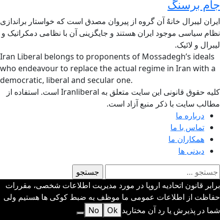
جام برسنگ
ایران لیبرال خانهٌ آن گروه از پیروان مصدق است که خواستار براندازی
نظام سیاسی موجود ایران هستند و جایگزینی آن با نظامی دمکراتیک و
لیبرال و لائیک.
Iran Liberal belongs to proponents of Mossadegh’s ideals
who endeavour to replace the actual regime in Iran with a
democratic, liberal and secular one.
کلیه حقوق قانونی این سایت متعلق به Iranliberal است. استفاده از
مطالب سایت با ذکر منبع آزاد است.
درباره ما
تماس با ما
همکاران ما
دیدنی ها
ستجو
رای:
برابر قانون اتحادیه اروپا در مورد مدیریت اطلاعات شخصی، مقررات
حفاظت از اطلاعات عمومی ما موظف به ضبط کوکی ها هستیم ولی
شما در پذیرش یا رد آن مختارید
Ok
No