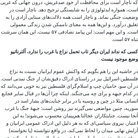
که ناچار است برای محافظت از خودِ ضدغربش، درون جهانی که غربی
است، همواره ایدئولوژی را به شایستگی ترجیح دهد. ناچار است در
وضعیت جنگی بماند. و ناچار است همه دلالت‌های مبنایی آزادی را به
تعلیق درآورد. و این‌ها همه به معنای ناممکن شدنِ زندگی معمولی
است. و این مهم است: این پیامد تصادفی ۵۷ نیست. این همان سرشت
تباه ۵۷ است.
کسی که نداند ایران دیگر تاب تحمل نزاع با غرب را ندارد، آلترناتیو
وضع موجود نیست
در حاشیه این را هم بگویم که واکنش عموم ایرانیان نسبت به نزاع
فلسطین-اسرائیل نیز در راستای ادراک دقیق‌شان از جنگ تمدنی است.
در آن سو، حامیان چپ و اسلام‌گرای فلسطین نیز به‌ خوبی می‌دانند که
در کدام جبهه و برای چه می‌جنگند. اینکه چرا آن‌ها در قبال سایر فجایع
انسانی مثلا در چین و روسیه یا در برابر جنایت‌های بشار اسد در
سوریه، چنین مواضعی نمی‌گیرند نیز روشن است: جبهۀ جنگ با غرب
آنجا نیست. جنایتکاران عجالتا هم‌پیمان محسوب می‌شوند! به این
اعتبار، نیروی سیاسی‌ای که به هر دلیل این ادراک عمومی ایرانیان و
آرایش نهایی میدان را لحاظ نمی‌کند، در واقع نتوانسته (یا نخواسته)
مبنای تضاد معترضین ایرانی را با جمهوری اسلامی شناسایی کند. چنین