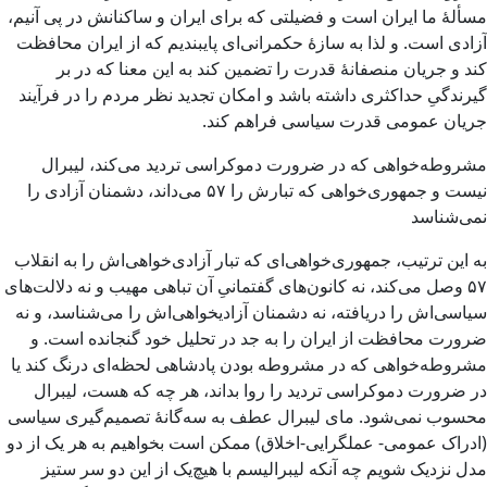
مسألۀ ما ایران است و فضیلتی که برای ایران و ساکنانش در پی آنیم،
آزادی است. و لذا به سازۀ حکمرانی‌ای پایبندیم که از ایران محافظت
کند و جریان منصفانۀ قدرت را تضمین کند به این معنا که در بر
گیرندگیِ حداکثری داشته باشد و امکان تجدید نظر مردم را در فرآیند
جریان عمومی قدرت سیاسی فراهم کند.
مشروطه‌خواهی که در ضرورت دموکراسی تردید می‌کند، لیبرال
نیست و جمهوری‌خواهی که تبارش را ۵۷ می‌داند، دشمنان آزادی را
نمی‌شناسد
به این ترتیب، جمهوری‌خواهی‌ای که تبار آزادی‌خواهی‌اش را به انقلاب
۵۷ وصل می‌کند، نه کانون‌های گفتمانیِ آن تباهی مهیب و نه دلالت‌های
سیاسی‌اش را دریافته، نه دشمنان آزادیخواهی‌اش را می‌شناسد، و نه
ضرورت محافظت از ایران را به جد در تحلیل خود گنجانده است. و
مشروطه‌خواهی که در مشروطه بودن پادشاهی لحظه‌ای درنگ کند یا
در ضرورت دموکراسی تردید را روا بداند، هر چه که هست، لیبرال
محسوب نمی‌شود. مای لیبرال عطف به سه‌گانۀ تصمیم‌گیری سیاسی
(ادراک عمومی- عملگرایی-اخلاق) ممکن است بخواهیم به هر یک از دو
مدل نزدیک شویم چه آنکه لیبرالیسم با هیچ‌یک از این دو سر ستیز