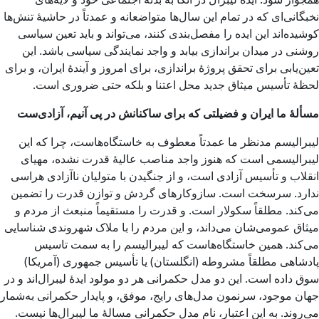
نخبگانی‌ای که در تمام این سال‌ها متواضعانه و عمدتاً در حاشیۀ تنش‌ها
کوشیده‌اند این ایده را مفصل‌بندی کنند، می‌تواند و باید تعین سیاسی
روشنی در میدان براندازی بیابد و واجد نمایندگی سیاسی باشد. این
تعین‌یابی برای تحقق پروژۀ براندازی، برای امروز و آیندۀ ایران، و برای
لحظۀ تأسیس میثاق جدید محل اعتنا و بلکه حتی ضروری است.
مسألۀ ما ایران و فضیلتی که برای ساکنانش در پی آنیم، آزادی‌‌ست
لیبرالیسم مدنظر ما عمدتاً معطوف به خاستگاه‌هاست، چرا که این
لیبرالیسمی است که هنوز واجد مناصب عالیۀ قدرت نشده، مهیای
انقلاب و تأسیس آزادی است، و از جنگیدن با متولیان ناآزادی هراسی
ندارد. سرسخت است. سازوکارهای گردش و توازن قدرت را تضمین
می‌کند. مطلقاً سکولار است. و قدرت را مستقیماً منبعث از مردم و
میثاق عمومی‌شان می‌داند، و این مردم را با ملاک شهروندی شناسایی
می‌کند. همین خاستگاه‌هاست که لیبرالیسم را به سمت تاسیس
پادشاهی مطلقاً مشروطه (انگلستان) یا تأسیس جمهوری (آمریکا)
سوق داده است. این دو مدل حکمرانی هر دو مولود ایدۀ لیبرال‌اند و در
جهان موجود، سرنمون مدل‌های رایج، موفق، و پایدار حکمرانی به‌شمار
می‌روند. به این اعتبار، نام مدل حکمرانی مسالۀ ما لیبرال‌ها نیست.