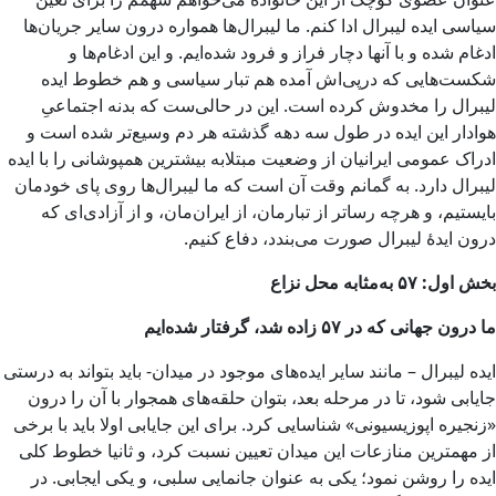
سیاسی ایده لیبرال ادا کنم. ما لیبرال‌ها همواره درون سایر جریان‌ها
ادغام شده و با آنها دچار فراز و فرود شده‌ایم. و این ادغام‌ها و
شکست‌هایی که درپی‌اش آمده هم تبار سیاسی و هم خطوط ایده
لیبرال را مخدوش کرده است. این در حالی‌ست که بدنه اجتماعیِ
هوادار این ایده در طول سه دهه گذشته هر دم وسیع‌تر شده است و
ادراک عمومی ایرانیان از وضعیت مبتلابه بیشترین همپوشانی را با ایده
لیبرال دارد. به گمانم وقت آن است که ما لیبرال‌ها روی پای خودمان
بایستیم، و هرچه رساتر از تبارمان، از ایران‌مان، و از آزادی‌ای که
درون ایدۀ لیبرال صورت می‌بندد، دفاع کنیم.
بخش اول: ۵۷ به‌مثابه محل نزاع
ما درون جهانی که در ۵۷ زاده شد، گرفتار شده‌ایم
ایده لیبرال – مانند سایر ایده‌های موجود در میدان- باید بتواند به درستی
جایابی شود، تا در مرحله بعد، بتوان حلقه‌های همجوار با آن را درون
«زنجیره اپوزیسیونی» شناسایی کرد. برای این جایابی اولا باید با برخی
از مهمترین منازعات این میدان تعیین نسبت کرد، و ثانیا خطوط کلی
ایده را روشن نمود؛ یکی به عنوان جانمایی سلبی، و یکی ایجابی. در