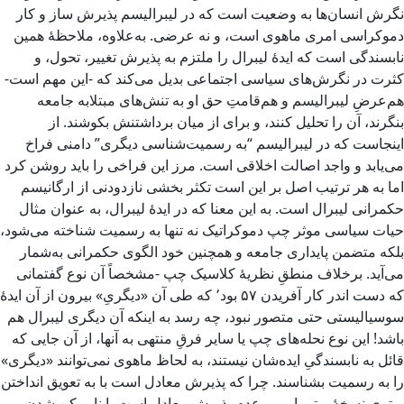
نگرش انسان‌ها به وضعیت است که در لیبرالیسم پذیرش ساز و کار
دموکراسی امری ماهوی است، و نه عرضی. به‌علاوه، ملاحظۀ همین
نابسندگی است که ایدۀ لیبرال را ملتزم به پذیرش تغییر، تحول، و
کثرت در نگرش‌های سیاسی اجتماعی بدیل می‌کند که -این مهم است-
هم‌عرضِ لیبرالیسم و هم‌قامتِ حق او به تنش‌های مبتلابه جامعه
بنگرند، آن را تحلیل کنند، و برای از میان برداشتنش بکوشند. از
اینجاست که در لیبرالیسم “به رسمیت‌شناسی دیگری” دامنی فراخ
می‌یابد و واجد اصالت اخلاقی است. مرز این فراخی را باید روشن کرد
اما به هر ترتیب اصل بر این است تکثر بخشی نازدودنی از ارگانیسم
حکمرانی لیبرال است. به این معنا که در ایدۀ لیبرال، به‌ عنوان مثال
حیات سیاسی موثر چپ دموکراتیک نه تنها به رسمیت شناخته می‌شود،
بلکه متضمن پایداری جامعه و همچنین خود الگوی حکمرانی به‌شمار
می‌آید. برخلاف منطقِ نظریۀ کلاسیک چپ -مشخصاً آن نوع گفتمانی
که دست‌ اندر کار آفریدن ۵۷ بود٬ که طی آن «دیگریِ» بیرون از آن ایدۀ
سوسیالیستی حتی متصور نبود، چه رسد به اینکه آن دیگری لیبرال هم
باشد! این نوع نحله‌های چپ یا سایر فرقِ منتهی به آنها، از آن جایی که
قائل به نابسندگیِ ایده‌شان نیستند، به لحاظ ماهوی نمی‌توانند «دیگری»
را به رسمیت بشناسند. چرا که پذیرش معادل است با به تعویق انداختن
برتریِ نسخۀ یوتوپیایی. و عدم پذیرش معادل است با ناممکن شدن