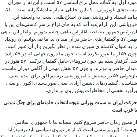
مورد اول، به گمانم محل نزاع اساسی ۵۷ است. و این نه از مجرای
مستندهای تلویزیونی – که این تحلیلی بسیار ساده‌انگارانه است – بلکه
پیامد انسداد و فروپاشیِ میدان اصلاح‌طلبی است. به واسطه این
فروپاشی، این الزام پدید آمد که به جای نزاع بر سرِ کاستی‌های این یا
آن رئیس‌جمهور، به نقطه آغاز این تباهی چشم بدوزیم. و آغاز این تباهی
بهمن ۵۷ و گفتمان‌های حاضر در آن میدان‌اند. ما نمی‌توانیم آن رویداد
را به عنوان گذشته‌ای سپری شده در نظر بگیریم و از آن عبور کنیم.
چون ۵۷ از ما عبور نکرده است. چون ما درون جهانی که در ۵۷ زاده
شد، گرفتار شده‌ایم. چون نیروهای حاملِ گفتمان ترکیبیِ ۵۷ هنوز در
میدان حاضر و موثرند. و چون ۵۷ بخش مهمی از آگاهی دوران ماست.
بازخوانی ۵۷ در نسبتش با امروز یعنی ترسیم افق برای آینده. یعنی
شناسایی گفتمان‌های دشمن‌ آزادی. یعنی صورت‌بندی اکنون. و یعنی
برآورد بخشی از مخاطرات پیشِ روی براندازی.
حرکت ایران به سمت ویرانی نتیجه انتخاب خامنه‌ای برای جنگ تمدنی
با غرب است
از همین زمان حاضر شروع کنیم: مساله ما با جمهوری اسلامی
چیست؟ (این پرسشی است که از هر نیروی سیاسی باید پرسید) آیا
مساله بی‌عدالتی است؟ فساد است؟ ناکارآمدی است؟ ناآزادی است؟