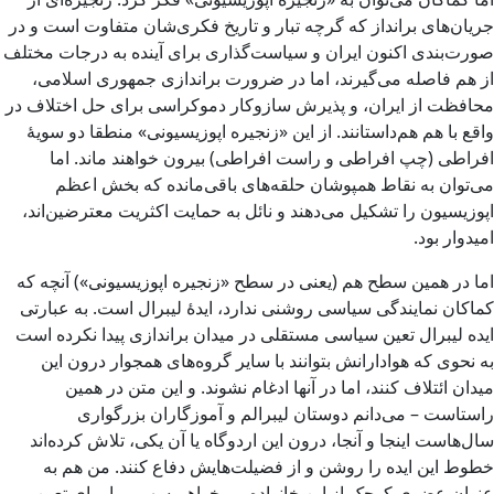
جریان‌های برانداز که گرچه تبار و تاریخ فکری‌شان متفاوت است و در
صورت‌بندی اکنون ایران و سیاست‌گذاری برای آینده به درجات مختلف
از هم فاصله می‌گیرند، اما در ضرورت براندازی جمهوری اسلامی،
محافظت از ایران، و پذیرش سازوکار دموکراسی برای حل اختلاف در
واقع با هم هم‌داستانند. از این «زنجیره اپوزیسیونی» منطقا دو سویۀ
افراطی (چپ افراطی و راست افراطی) بیرون خواهند ماند. اما
می‌توان به نقاط همپوشان حلقه‌های باقی‌مانده که بخش اعظم
اپوزیسیون را تشکیل می‌دهند و نائل به حمایت اکثریت معترضین‌اند،
امیدوار بود.
اما در همین سطح هم (یعنی در سطح «زنجیره اپوزیسیونی») آنچه که
کماکان نمایندگی سیاسی روشنی ندارد، ایدۀ لیبرال است. به عبارتی
ایده لیبرال تعین سیاسی مستقلی در میدان براندازی پیدا نکرده است
به نحوی که هوادارانش بتوانند با سایر گروه‌های همجوار درون این
میدان ائتلاف کنند، اما در آنها ادغام نشوند. و این متن در همین
راستاست – می‌دانم دوستان لیبرالم و آموزگاران بزرگواری
سال‌هاست اینجا و آنجا، درون این اردوگاه یا آن یکی، تلاش کرده‌اند
خطوط این ایده را روشن و از فضیلت‌هایش دفاع کنند. من هم به
عنوان عضوی کوچک از این خانواده می‌خواهم سهمم را برای تعین