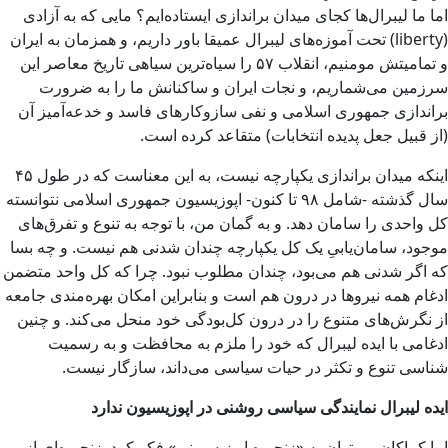
اما ما لیبرال‌ها کجای میدان براندازی ایستاده‌ایم؟ مایی که به آزادی
(liberty) تحت آموزه‌های لیبرال عمیقا باور داریم، و همزمان به ایران
و تمامیتش مومنیم، انقلاب ۵۷ را سیاه‌ترین سیاهی تاریخ معاصر این
سرزمین می‌شماریم، و نجات ایران و ساکنانش ما را به ضرورت
براندازی جمهوری اسلامی و نفی سازوکارهای فاسد و خدعه‌آمیز آن
(از قبیل جعل پدیده انتخابات) متقاعد کرده است.
اینکه میدان براندازی یکپارچه نیست، به این معناست که در طول ۴۵
سال گذشته -شامل ۹۸ تا کنون- اپوزیسیون جمهوری اسلامی نتوانسته
کل واحدی را سامان دهد. و به گمان من، با توجه به تنوع‌ و تفرق‌های
موجود، سامان‌یابیِ یک کل یکپارچه چندان شدنی هم نیست. و چه بسا
که اگر شدنی هم می‌بود، چندان مطلوب نبود. چرا که کل واحد متضمن
ادغام همه نیروها در درون هم است و بنابراین امکان بهره‌مندی جامعه
از نگرش‌های متنوع را در درون کل‌بودگی خود منحل می‌کند. و چنین
ادغامی با ایده لیبرال که خود را ملزم به محافظت و به رسمیت
شناسی تنوع و تکثر در حیات سیاسی می‌داند، سازگار نیست.
ایده لیبرال نمایندگی سیاسی روشنی در اپوزیسیون ندارد
اما کماکان می‌توان به «زنجیره اپوزیسیونی» فکر کرد. زنجیره‌ای از