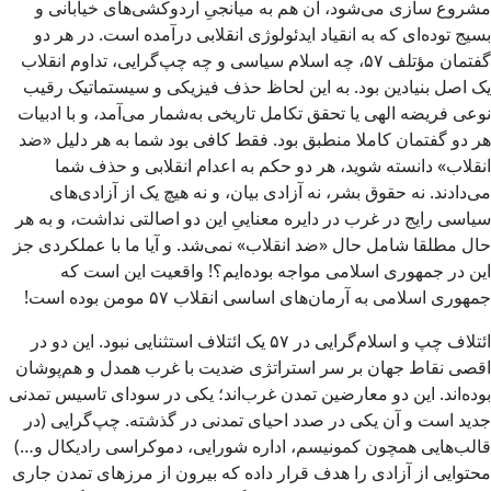
مشروع‌ سازی می‌شود، آن هم به میانجیِ اردوکشی‌های خیابانی و
بسیج توده‌ای که به انقیاد ایدئولوژی انقلابی درآمده است. در هر دو
گفتمان مؤتلف ۵۷، چه اسلام سیاسی و چه چپ‌گرایی، تداوم انقلاب
یک اصل بنیادین بود. به این لحاظ حذف فیزیکی و سیستماتیک رقیب
نوعی فریضه الهی یا تحقق تکامل تاریخی به‌شمار می‌آمد، و با ادبیات
هر دو گفتمان کاملا منطبق بود. فقط کافی بود شما به هر دلیل «ضد
انقلاب» دانسته شوید، هر دو حکم به اعدام انقلابی و حذف شما
می‌دادند. نه حقوق بشر، نه آزادی بیان، و نه هیچ یک از آزادی‌های
سیاسی رایج در غرب در دایره معناییِ این دو اصالتی نداشت، و به هر
حال مطلقا شامل حال «ضد انقلاب» نمی‌شد. و آیا ما با عملکردی جز
این در جمهوری اسلامی مواجه بوده‌ایم؟! واقعیت این است که
جمهوری اسلامی به آرمان‌های اساسی انقلاب ۵۷ مومن بوده است!
ائتلاف چپ و اسلام‌گرایی در ۵۷ یک ائتلاف استثنایی نبود. این دو در
اقصی نقاط جهان بر سر استراتژی ضدیت با غرب همدل و هم‌پوشان
بوده‌اند. این دو معارضین تمدن غرب‌اند؛ یکی در سودای تاسیس تمدنی
جدید است و آن یکی در صدد احیای تمدنی در گذشته. چپ‌گرایی (در
قالب‌هایی همچون کمونیسم، اداره شورایی، دموکراسی رادیکال و…)
محتوایی از آزادی را هدف قرار داده که بیرون از مرزهای تمدن جاری