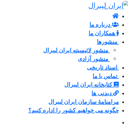
درباره ما
همکاران ما
منشورها
منشور لائیسیته ایران لیبرال
منشور آزادی
اسناد تاریخی
تماس با ما
کتابخانه ایران لیبرال
دیدنی ها
مرامنامۀ سازمان ایران لیبرال
چگونه می خواهیم کشور را اداره کنیم؟