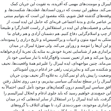
لیبرال و مومنت‌های مهمی که آفریده، به تقویت این جریان کمک
می‌کند. منظور این نیست که درون انسدادها، غفلت‌ها، شکست‌ها، و
وقفه‌های گذشته قفل شویم، بلکه مقصود این است که بتوانیم مبتنی
بر عناصر مادی و بدنۀ اجتماعی فربه‌ای که حامل این ایده است، از
مبانی و فضیلت‌های این ایده در استقلالش از راست اقتدارگرا و طبیعتاً
از چپ و اسلام‌گرایی دفاع کنیم. هم دشمنان آزادی و هم رقبای ما
متکی به انبوه متون و ادبیات و پراکسیس‌اند و تاریخ درازی را پیموده‌اند.
و این آن‌ها را تنومند و زورآور می‌کند. ولی سوژۀ لیبرال در میدان
براندازی هم از شناسایی تجربۀ خودش به مثابه یک تجربۀ آزادی‌خواهانه
پروا می‌کند و هم از تعیین نسبت واقع‌گرایانه با تبار سیاسی خود باز
می‌ماند. چنین مواجهه‌ای، ایده لیبرال را علیرغم همۀ واقعیت‌ها، نحیف
و شکننده می‌کند و به‌این‌ترتیب راهی جز ادغام درون آشوبناکی
وضعیت را پیش پای او نمی‌گذارد. به‌علاوه اگر نحیف بودن جریان
لیبرال را در سطح نمایندگی سیاسی بپذیریم، و دمی روی تحلیل رفتنِ
افق سیاسیِ لیبرالیسم درون گفتمان‌های موجود تأمل کنیم، احتمالاً به
این جمع‌بندی خواهیم رسید که باید جلوی ادغام و انحلال لیبرالیسم را
گرفت. باید ایدۀ لیبرال را در استقلال از سایر ایده‌هایی که در میدان
براندازی موجودند، صورت‌بندی کرد، تا مهیای ائتلاف با گروه‌های
همجوار شود. ایدۀ لیبرال در اتکا به بدنۀ اجتماعی خود و لایه‌های