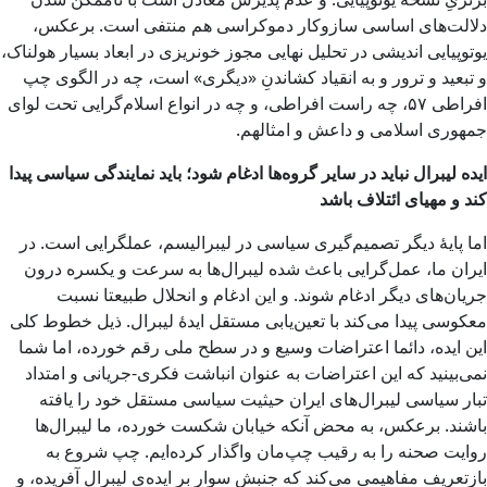
دلالت‌های اساسی سازوکار دموکراسی هم منتفی است. برعکس،
یوتوپیایی اندیشی در تحلیل نهایی مجوز خونریزی در ابعاد بسیار هولناک،
و تبعید و ترور و به انقیاد کشاندنِ «دیگری» است، چه در الگوی چپ
افراطی ۵۷، چه راست افراطی، و چه در انواع اسلام‌گرایی تحت لوای
جمهوری اسلامی و داعش و امثالهم.
ایده لیبرال نباید در سایر گروه‌ها ادغام شود؛ باید نمایندگی سیاسی پیدا
کند و مهیای ائتلاف باشد
اما پایۀ دیگر تصمیم‌گیری سیاسی در لیبرالیسم، عملگرایی است. در
ایران ما، عمل‌گرایی باعث شده لیبرال‌ها به سرعت و یکسره درون
جریان‌های دیگر ادغام شوند. و این ادغام و انحلال طبیعتا نسبت
معکوسی پیدا می‌کند با تعین‌یابی مستقل ایدۀ لیبرال. ذیل خطوط کلی
این ایده، دائما اعتراضات وسیع و در سطح ملی رقم خورده، اما شما
نمی‌بینید که این اعتراضات به عنوان انباشت فکری-جریانی و امتداد
تبار سیاسی لیبرال‌های ایران حیثیت سیاسی مستقل خود را یافته
باشند. برعکس، به محض آنکه خیابان شکست خورده، ما لیبرال‌ها
روایت صحنه را به رقیب چپ‌مان واگذار کرده‌ایم. چپ شروع به
بازتعریف مفاهیمی می‌کند که جنبش سوار بر ایده‌ی لیبرال آفریده، و