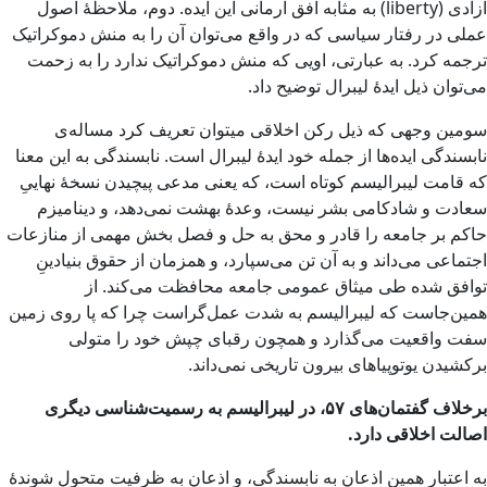
آزادی (liberty) به مثابه افق آرمانی این ایده. دوم، ملاحظۀ اصول
عملی در رفتار سیاسی که در واقع می‌توان آن را به منش دموکراتیک
ترجمه کرد. به عبارتی، اویی که منش دموکراتیک ندارد را به زحمت
می‌توان ذیل ایدۀ لیبرال توضیح داد.
سومین وجهی که ذیل رکن اخلاقی میتوان تعریف کرد مساله‌ی
نابسندگی ایده‌ها از جمله خود ایدۀ لیبرال است. نابسندگی به این معنا
که قامت لیبرالیسم کوتاه است، که یعنی مدعی پیچیدن نسخۀ نهاییِ
سعادت و شادکامی بشر نیست، وعدۀ بهشت نمی‌دهد، و دینامیزم
حاکم بر جامعه را قادر و محق به حل و فصل بخش مهمی از منازعات
اجتماعی می‌داند و به آن تن می‌سپارد، و همزمان از حقوق بنیادینِ
توافق شده طی میثاق عمومی جامعه محافظت می‌کند. از
همین‌جاست که لیبرالیسم به شدت عمل‌گراست چرا که پا روی زمین
سفت واقعیت می‌گذارد و همچون رقبای چپش خود را متولی
برکشیدن یوتوپیاهای بیرون تاریخی نمی‌داند.
برخلاف گفتمان‌های ۵۷، در لیبرالیسم به رسمیت‌شناسی دیگری
اصالت اخلاقی دارد.
به اعتبار همین اذعان به نابسندگی، و اذعان به ظرفیت متحول شوندۀ