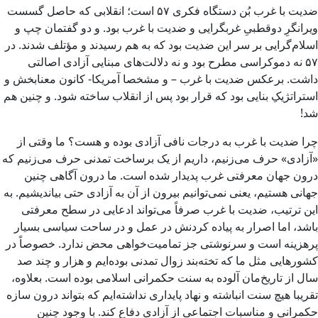
ضدیت با غرب بُن دستگاه فکری ۵۷ است؛ انقلابی که حاصل گسست
ویرانگرِ دوقطبیِ غربگرایی و ضدیت با غرب بود. و دو گفتمان چپ و
اسلام‌گرایی بر سر این ضدیت بود که به هم رسیدند و مؤتلف شدند. در
۵۷ نه دموکراسی مطرح بود و نه دلالت‌های مبنایی آزادی اصالتی
داشت. برعکس ضدیت با غرب – و مشخصا آمریکا- کانون معنابخش و
استراتژیکِ بنایی بود که قرار بود پس از انقلاب ساخته شود. و چنین هم
شد!
چرا ضدیت با غرب به درجات نافی آزادی بوده و هست؟ ما وقتی از
«آزادی» حرف می‌زنیم، داریم از یک برساخت تمدنی حرف می‌زنیم که
درون جهان معرفتی غرب پدیدار شده است. ما درون آگاهی چنین
جهانی هستیم، یعنی نمی‌توانیم بیرون از آن به آزادی حتی بیاندیشیم. به
این ترتیب، ضدیت با غرب صرفاً می‌تواند ادعایی در سطح معرفتی
باشد، اما اصرار به پیاده کردنش در عمل و در ساحت سیاسی بسیار
پرهزینه است و سرنوشتی جز تمامیت‌خواهی محض ندارد. خصوصاً در
کشورهایی مثل ما که تخته‌بند زوال تمدنی بوده‌ایم و هزار و چند صد
سال از تاریخ‌مان آلوده به سنت حکمرانی اسلامی بوده است. بعلاوه،
تقریبا هیچ سنت انباشته و نهاد پایداری نداشته‌ایم که بتواند درون سازه
حکمرانی و مناسبات اجتماعی از آزادی دفاع کند. با وجود چنین