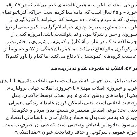
تاریخی، ضدیت با غرب به همین فاجعه‌ای ختم می‌شد که در ۵۷ رقم
خورد – و ۴۵ سال است که ادامه پیدا کرده است. چراکه آلترناتیو نظام
پهلوی، که به مردم وعده داده می‌شد که می‌توانند با کناره‌گیری از
غرب به دامنش پناه ببرند، چیزی جز اسلام‌گرایی یا کمونیستی از نوع
شوروی و چین و شرکا نبود، و نمی‌توانست باشد. امروزه کسی از
چپ‌ها (دست‌کم در علن و آشکار) از کمونیسم شوروی یا خشونت و
سرکوبگری مائو دفاع نمی‌کند، اما همزمان همگی از ۵۷ و خصوصاً از
عاملیت گروه‌های کمونیستی ۷ دفاع می‌کنند! ما کدام را باور کنیم؟!
در ۵۷، انقلاب نه منحرف شد و نه دزدیده شد
ضدیت با غرب در جهانی که غربی است، یعنی «انقلاب دائمی» تا نابودی
غرب و «پیروزی انقلاب مهدی» یا «پیروزی انقلاب جهانی پرولتاریا».
یکی از پیامدهای روشنِ ادعای تداوم انقلاب توسط حاکمان، جعل
وضعیت انقلابی است. یعنی ناممکن کردن عامدانه‌ زندگی معمولی.
یعنی ایجاد نوعی انقباض مستمر در نسبتِ میان مردم و حکومت؛
چیزی که به سرعت بدل به فساد و ناکارآمدی و نابسامانی اقتصادی
می‌شود. بعلاوه این انقباض وضعیتی است که طی آن تصرفِ تمامیتِ
حوزه عمومی، سرکوب، و حذف رقبا تحت عنوان «ضد انقلابی»