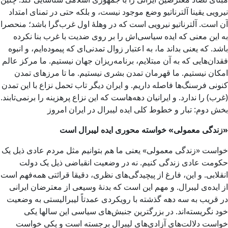
نیرویی یقینا آلترناتیو وضع موجود نیست، و بلکه حتی در تمنای امتداد
آن است. آلترناتیو نیرویی است که در وهلۀ اول غرب‌گرا باشد؛ منحصرا
به این معنی که ایده سیاسی‌اش را بر روی ضدیت با غرب بنا نکرده
باشد. که یعنی بداند ما، به اعتبار زوال تمدنی‌ای که پیموده‌ایم، و انبوه
فقدان‌هایی که به آن مبتلایم، برنامه‌ریزان جهان نیستیم. ما مرکز عالم
امکان نیستیم. ما قهرمان تمدن بشری نیستیم. ما تا مرزهای تمدن
کنونی فرسنگ‌ها فاصله داریم. و ایران دیگر تاب تحمل نزاع با این تمدن
(غرب) را ندارد. و ایرانیان دهه‌هاست که این نزاع پرهزینه را برنمی‌تابند.
بخش دوم: تبار و خطوط کلی ایده لیبرال در ایران امروز
«زندگی معمولی» خواسته محوری ایده لیبرال است
خواست «زندگی معمولی» یعنی ما هم بتوانیم مثل مردم عادی ذیل یک
حکومت عادی زندگی کنیم. نه در وضعیت انقباضی ذیل یک دولت
انقلابی. و این، فارغ از پیچیدگی‌های نظری، دقیقا قرائتی همه‌فهم است
از ایده‌ی لیبرال. و مهم این است که بدنۀ وسیعی از معترضان ایرانی
در قریب به سه دهه گذشته با رویکردی عمدتاً لیبرالیستی به وضعیت
خود نگریسته‌اند. در بزرگترین جنبش‌های سیاسی این سالها یکی
خواست دلالت‌های آزادی‌های لیبرال برجسته است و یکی خواست