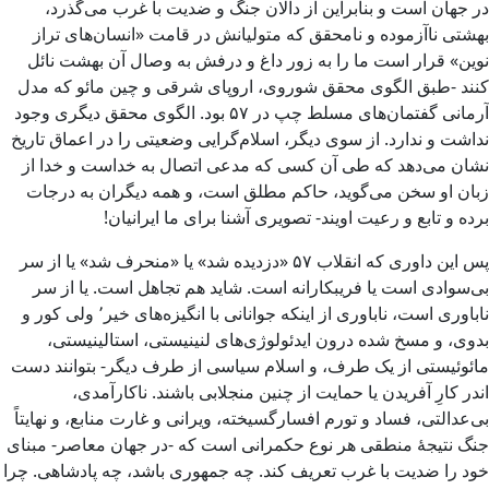
در جهان است و بنابراین از دالان جنگ و ضدیت با غرب می‌گذرد،
بهشتی ناآزموده و نامحقق که متولیانش در قامت «انسان‌های تراز
نوین» قرار است ما را به زور داغ و درفش به وصال آن بهشت نائل
کنند -طبق الگوی محقق شوروی، اروپای شرقی و چین مائو که مدل
آرمانی گفتمان‌های مسلط چپ در ۵۷ بود. الگوی محقق دیگری وجود
نداشت و ندارد. از سوی دیگر، اسلام‌گرایی وضعیتی را در اعماق تاریخ
نشان می‌دهد که طی آن کسی که مدعی اتصال به خداست و خدا از
زبان او سخن می‌گوید، حاکم مطلق است، و همه دیگران به درجات
برده و تابع و رعیت اویند- تصویری آشنا برای ما ایرانیان!
پس این داوری که انقلاب ۵۷ «دزدیده شد» یا «منحرف شد» یا از سر
بی‌سوادی است یا فریبکارانه است. شاید هم تجاهل است. یا از سر
ناباوری است، ناباوری از اینکه جوانانی با انگیزه‌های خیر٬ ولی کور و
بدوی، و مسخ شده درون ایدئولوژی‌های لنینیستی، استالینیستی،
مائوئیستی از یک طرف، و اسلام سیاسی از طرف دیگر- بتوانند دست‌
اندر کارِ آفریدن یا حمایت از چنین منجلابی باشند. ناکارآمدی،
بی‌عدالتی، فساد و تورم افسارگسیخته، ویرانی و غارت منابع، و نهایتاً
جنگ نتیجۀ منطقی هر نوع حکمرانی‌ است که -در جهان معاصر- مبنای
خود را ضدیت با غرب تعریف کند. چه جمهوری باشد، چه پادشاهی. چرا