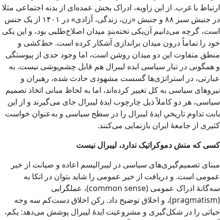
ارتباط با غرب. از این زاویه، ادراک بخش عمده‌ای از بدنه اجتماعی مثلا
در جنبش سبز ۸۸ و جنبش «زن، زندگی، آزادی» در ۱۴۰۱ از یک جنس
است، گرچه می‌دانیم آن‌یکی تخته‌بندِ میدان اصلاح‌طلبی بود، و این‌ یکی
خود را تماماً درون میدان براندازی آشکار کرده است. خط‌کشی و
منطق متفاوت این دو میدان‌ روشن است، اما وجود حدی از پیوستگی
و همگونی در تبار سیاسی ایده‌ لیبرال هم قابل چشم‌پوشی نیست. به
عبارتی، در استراتژی‌ها گسست مشهودی حادث شده، رهبران و
نیروهای سیاسی به کل تغییر کرده‌اند، اما به لحاظ مبانی اتخاذ تصمیم
سیاسی، هر دو کاملاً ذیل چارچوب ایدۀ لیبرال جای می‌گیرند و از این
بابت تداوم تاریخیِ ایدۀ لیبرال را در سطح سیاسی و به‌عنوان خواست
کثیری از جامعۀ ایران بازنمایی می‌کنند.
کسی که منش دموکراتیک ندارد، لیبرال نیست
مبنای تصمیم‌گیری‌های سیاسی در لیبرالیسم اعاده و صیانت از خیر
عمومی است. و دریافت از خیر عمومی را شاید بتوان در اتکا به
سه‌گانۀ ادراک عمومی (common sense)، عملگرایی
(pragmatism)، و اخلاق توضیح داد. رکن اخلاق دست‌کم سه وجه
حیاتی را در شکل‌گیری و مشروعیت ایدۀ لیبرال پوشش می‌دهد: یکم،