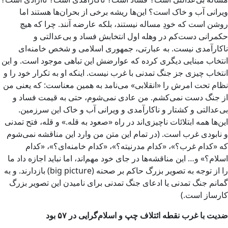
ویرانی آب و خاک است؟ این‌ها ریشه برخی از بحران‌ها هستند اما
روشن است که خودِ مساله نیستند، بلکه عارضه آنند. چرا که هیچ
حکمرانی دست‌کم در وهله اول انتخابش فساد و بی‌عدالتی و
ناکارآمدی نیست. به عبارتی، جمهوری اسلامی و شخص خامنه‌ای
انتخاب مبنایی دیگری کرده که عوارضش این تباهی موجود است. و این
انتخاب چیزی جز جنگ تمدنی با غرب نیست. اینکه او به تکرار خود را و
نظام تحت امرش را «انقلابی» می‌نامد به همین معناست: که یعنی من
از جنگ دست نمی‌کشم. من عادی نمی‌شوم، حتی به قیمت فساد و
بی‌عدالتی و کشتار و ناکارآمدی و ویرانی آب و خاک این سرزمین.
این‌ها همه ابتلائات ناچیزی‌اند در راه «صعود به قله.» و قله، فتح تمدنی
و نابودی غرب است. (در تمام این متن من وارد این مناقشه نمی‌شوم
که «کدام غرب؟»، «کدام مدرنیته؟»، «کدام خامنه‌ای؟»، «کدام
اسلام؟» و… این مناقشه‌ها در جای خود مهم‌اند، اما نباید اجازه داد ما
را از توجه به تصویر بزرگ حاکم بر صحنه (big picture) بازدارند. و به
گمانم جنگ تمدنی یا ادعای جنگ تمدنی برای نامیدن این تصویر بزرگ
کارساز است.)
ضدیت با غرب نقطه ائتلاف چپ و اسلام‌گرایی در ۵۷ بود