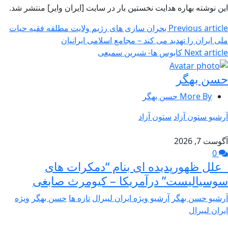
این نوشته بهاره هدایت نخستین بار در سایت [ایران وایر] منتشر شد.
Previous article
بحران سازی های رژیم ولایت مطلقه فقیه حیات
ملی ایران را تهدید می کند – مجامع اسلامی ایرانیان
Next article
کابوس ها- شیرین سمیعی
حسن بهگر
More By حسن بهگر
آرشیو ستون آزاد
ستون آزاد
آگوست 7, 2026
0
علل ظهورپدیده ای بنام “دمکرات های
سوسیالیست” درآمریکا – کیومرث صابغی
آرشیو حسن بهگر
آرشیو ویژه ایران لیبرال
تازه ها
حسن بهگر
ویژه
ایران لیبرال