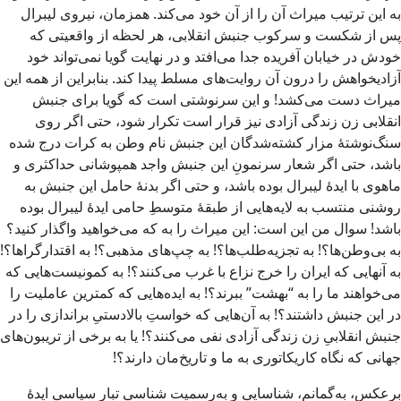
به این ترتیب میراث آن را از آن خود می‌کند. همزمان، نیروی لیبرال
پس از شکست و سرکوب جنبش انقلابی، هر لحظه از واقعیتی که
خودش در خیابان آفریده جدا می‌افتد و در نهایت گویا نمی‌تواند خود
آزادیخواهش را درون آن روایت‌های مسلط پیدا کند. بنابراین از همه این
میراث دست می‌کشد! و این سرنوشتی است که گویا برای جنبش
انقلابی زن زندگی آزادی نیز قرار است تکرار شود، حتی اگر روی
سنگ‌نوشتۀ مزار کشته‌شدگان این جنبش نام وطن به کرات درج شده
باشد، حتی اگر شعار سرنمونِ این جنبش واجد همپوشانی حداکثری و
ماهوی با ایدۀ لیبرال بوده باشد، و حتی اگر بدنۀ حامل این جنبش به
روشنی منتسب به لایه‌هایی از طبقۀ متوسطِ حامی ایدۀ لیبرال بوده
باشد! سوال من این است: این میراث را به که می‌خواهید واگذار کنید؟
به بی‌وطن‌ها؟! به تجزیه‌طلب‌ها؟! به چپ‌های مذهبی؟! به اقتدارگراها؟!
به آنهایی که ایران را خرج نزاع با غرب می‌کنند؟! به کمونیست‌هایی که
می‌خواهند ما را به “بهشت” ببرند؟! به ایده‌هایی که کمترین عاملیت را
در این جنبش داشتند؟! به آن‌هایی که خواستِ بالادستیِ براندازی را در
جنبش انقلابیِ زن زندگی آزادی نفی می‌کنند؟! یا به برخی از تریبون‌های
جهانی که نگاه کاریکاتوری به ما و تاریخ‌مان دارند؟!
برعکس، به‌گمانم، شناسایی و به‌رسمیت شناسیِ تبار سیاسی ایدۀ