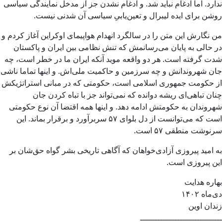
ندارد. اما ادغام نباید شد. و ادغام نشدن جز از مدخل نمایندگی سیاسی
روشن برای ایده لیبرال و تعین‌یابیِ سیاسی آن شدنی نیست.
من نگارش این متن را در سالگرد انهدام هواپیمای اوکراین آغاز کردم و
در حالی به پایان می‌رسانمش که تنش نظامی بین ایران و پاکستان
شدت گرفته است. هر دو واقعه موید آنکه ایران ما در خطر است، چه
جان شهروندانش و چه سرزمین و حاکمیت ملی‌اش. و اینها تماما ناشی
از حکومت جمهوری اسلامی است، حکومتی که در مبانی استراتژیکش
چنان تباهی‌ای ریشه دوانده که نمی‌تواند جز با تباه کردن جان
شهروندان به حکومتش ادامه دهد. و اینها همه اقتضا آن نوع حکومتی
است که می‌توانست از دل بلوای ۵۷ سربرآورد و برقرار بماند. این
سرنوشت منطقی ۵۷ است.
به امید پیروزی آزادی‌خواهان که آگاهی تاریخی بشر گواه حق‌شان بر
این پیروزی است.
بهاره هدایت
دی‌ماه ۱۴۰۲
زندان اوین
ـــــــــــــــــــــــــــــــــ