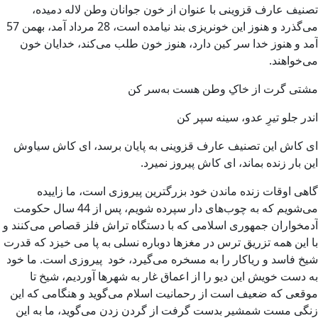
تصنیف عارف قزوینی با عنوان از خون جوانان وطن لاله دمیده،
می‌گذرد و هنوز این خونریزی بند نیامده است، 28 مرداد آمد، بهمن 57
آمد و هنوز خدا ﺳﺮ ﮐﯿﻦ ﺩﺍﺭد، هنوز خون طلب می‌کند، خدایان خون
می‌خواهند.
ﻣﺸﺘﯽ ﮔﺮﺕ ﺍﺯ ﺧﺎﮎِ ﻭﻃﻦ ﻫﺴﺖ ﺑﻪﺳﺮ ﮐﻦ
ﺍﻧﺪﺭ ﺟﻠﻮ ﺗﯿﺮِ ﻋﺪﻭ، ﺳﯿﻨﻪ ﺳﭙﺮ ﮐﻦ
ای کاش این تصنیف عارف قزوینی به پایان برسد، ای کاش سیاوش
این بار زنده بماند، ای کاش پیروز نمیرد.
گاهی اوقات زنده ماندن خود بزرگترین پیروزی است، ما زاییده
می‌شویم که به چوب‌های دار سپرده شویم، پس از 44 سال حکومت
آدمخواران جمهوری اسلامی که با دستگاه تراش فلز قصاص می‌کنند و
با این همه تزریق ترس در مغزها دوباره نسلی به پا می خیزد که قدرت
شیخ فاسد و ریاکار را به مسخره می‌گیرد، خود پیروزی است. ما خود
به دست خویش این دیو را از اعماق غار به شهرها آوردیم، شیخ تا
موقعی که ضعیف است از رحمانیت اسلام می‌گوید و هنگامی که این
زنگی مست شمشیر بدست گرفت از گردن زدن می‌گوید، ما به این