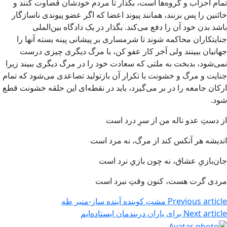
تمام احزاب و گروه‌ها است، بگذار تا مردم خودشان قضاوت کنند و
خائنین را پس بزنند، همانند پیوند اعضا که اگر عضو پیوندی ناسازگار
باشد بدن خود آن را دفع می‌کند. بگذار در یک دادگاه بین‌الملی
جنایتکاران محاکمه شوند تا شرمساری بر پیشانی پینه بسته آنها را
جهانیان ببینند ولی آخر کار عفو کن، با مرگ دیگری چیزی درست
نمی‌شود، بدبخت به ملتی که سعادت خود را در مرگ دیگری ببیند زیرا
جنایت و مرگ و خشونت با تکرار آن بازتولید تصاعدی می‌شود که تمام
ارکان جامعه را در بر می‌گیرد، باید در نقطه‌ای این حلقه خشونت قطع
شود.
ﺍﺯ ﺩﺳﺖِ ﻋﺪﻭ ﻧﺎﻟﻪ ﻣﻦ ﺍﺯ ﺳﺮِ ﺩﺭﺩ ﺍﺳﺖ
ﺍﻧﺪﯾﺸﻪ ﻫﺮ ﺁﻧﮑﺲ ﮐﻨﺪ ﺍﺯ ﻣﺮﮒ، ﻧﻪ ﻣﺮﺩ ﺍﺳﺖ
ﺟﺎﻥﺑﺎﺯﯼِ ﻋﺸﺎﻕ، ﻧﻪ ﭼﻮﻥ ﺑﺎﺯﯼِ ﻧﺮﺩ ﺍﺳﺖ
ﻣﺮﺩﯼ ﮔﺮﺕ ﻫﺴﺖ، ﮐﻨﻮﻥ ﻭﻗﺖِ ﻧﺒﺮﺩ ﺍﺳﺖ
Previous article
مشتِ کوبنده آینده ساز-منیر طه
Next article
برای یاران دربندمان ایستاده‌ایم