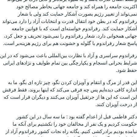
اکثریت جامعه را همراه کند و جامعه جهانی بخاطر مصالح خود
نمی‌تواند از تغییر رژیم بصورت آشکار حمایت کند ولی با شعار
رفراندوم که در بطن خود انتقال قدرت و انتخابات آزاد را دارد می‌تواند
آشکار حمایت کند. رفراندوم خواسته‌ای است که با قوانین جامعه
جهانی همخوانی دارد، شعار رفراندوم را نمی‌شود تحریف و جعل کرد،
پاسخ شعار رفراندوم با گلوله و خشونت هم برای رژیم هزینه‌بر است.
رفراندوم سراسری و آزاد با نظارت بین‌المللی باعث می‌شود که در این
شرایط بحرانی انسجام و یکپارچگی بین تمام طوایف و نژادهای ایرانی
حفظ شود.
این قدر از مرگ و انتقام و آویزان کردن نگو، چیز تازه ای بگو، ما به
اندازه کافی دیده‌ایم پس چه فرقی می‌کند که اینها بروند، فقط فرقش
این است که این ها از جرثقیل آویزان می‌کنند و دیگران قرار است که
از درخت آویزان کنند.
ﺩﮐﺘﺮ ﻓﺎﻃﻤﯽ ﻗﺒﻞ ﺍﺯ ﺍﻋﺪﺍﻡ ﮔﻔﺘﻪ ﺑﻮﺩ : ﻣﺎ ﺳﻪ ﺳﺎﻝ ﺩﺭ ﺍﯾﻦ ﮐﺸﻮﺭ
ﺣﮑﻮﻣﺖ ﮐﺮﺩﯾﻢ ﻭ ﯾﮏ ﻧﻔﺮ ﺍﺯ ﻣﺨﺎﻟﻔﺎﻥ ﺧﻮﺩ ﺭﺍ ﻧﮑﺸﺘﯿﻢ ﺑﺮﺍﯼ ﺁﻧﮑﻪ ﻣﺎ
ﻧﯿﺎﻣﺪﻩ ﺑﻮﺩﯾﻢ ﺑﺮﺍﺩﺭﮐﺸﯽ ﮐﻨﯿﻢ. یگانه راه نجات کشور رفراندوم آزاد از