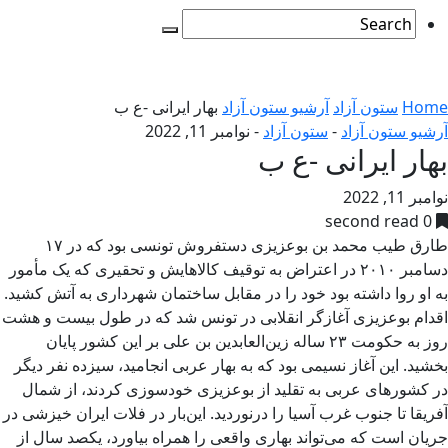
Home
ستون آزاد
آرشیو ستون آزاد
بهار ایرانی -ع ب
آرشیو ستون آزاد
-
ستون آزاد
-
نوامبر 11, 2022
بهار ایرانی -ع ب
نوامبر 11, 2022
0 second read
ﻃﺎﺭﻕ ﻃﯿﺐ ﻣﺤﻤﺪ ﺑﻦ ﺑﻮﻋﺰﯾﺰﯼ ﺩﺳﺘﻔﺮﻭﺵ ﺗﻮﻧﺴﯽ ﺑﻮﺩ ﮐﻪ ﺩﺭ ۱۷
ﺩﺳﺎﻣﺒﺮ ۲۰۱۰ ﺩﺭ ﺍﻋﺘﺮﺍﺽ ﺑﻪ ﺗﻮﻗﯿﻒ ﮐﺎﻻﻫﺎﯾﺶ ﻭ ﺗﺤﻘﯿﺮﯼ ﮐﻪ ﯾﮏ ﻣﺄﻣﻮﺭ
ﺑﻪ ﺍﻭ ﺭﻭﺍ ﺩﺍﺷﺘﻪ ﺑﻮﺩ ﺧﻮﺩ ﺭﺍ ﺩﺭ ﻣﻘﺎﺑﻞ ﺳﺎﺧﺘﻤﺎﻥ ﺷﻬﺮﺩﺍﺭﯼ ﺑﻪ ﺁﺗﺶ ﮐﺸﯿﺪ.
ﺍﻗﺪﺍﻡ ﺑﻮﻋﺰﯾﺰﯼ ﺁﻏﺎﺯﮔﺮ ﺍﻧﻘﻼﺑﯽ ﺩﺭ ﺗﻮﻧﺲ ﺷﺪ ﮐﻪ در طول بیست و هشت
روز ﺑﻪ ﺣﮑﻮﻣﺖ ۲۳ ﺳﺎﻟﻪ ﺯﯾﻦﺍﻟﻌﺎﺑﺪﯾﻦ ﺑﻦ ﻋﻠﯽ ﺑﺮ ﺍﯾﻦ ﮐﺸﻮﺭ ﭘﺎﯾﺎﻥ
ﺑﺨﺸﯿﺪ. این آغاز نسیمی بود که به بهار عربی انجامید، سیزده نفر دیگر
در کشورهای عربی به تقلید از بوعزیزی خودسوزی کردند، از شمال
آفریقا تا جنوب غرب آسیا را درنوردید. این‌بار در فلات ایران خیزشی در
جریان است که می‌تواند بهاری واقعی را همراه بیاورد، یکصد سال از