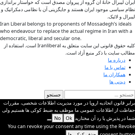
ایران لیبرال خانهٌ آن گروه از پیروان مصدق است که خواستار براندازی
نظام سیاسی موجود ایران هستند و جایگزینی آن با نظامی دمکراتیک و
لیبرال و لائیک.
Iran Liberal belongs to proponents of Mossadegh’s ideals
who endeavour to replace the actual regime in Iran with a
democratic, liberal and secular one.
کلیه حقوق قانونی این سایت متعلق به Iranliberal است. استفاده از
مطالب سایت با ذکر منبع آزاد است.
درباره ما
تماس با ما
همکاران ما
دیدنی ها
ستجو
رای:
برابر قانون اتحادیه اروپا در مورد مدیریت اطلاعات شخصی، مقررات
حفاظت از اطلاعات عمومی ما موظف به ضبط کوکی ها هستیم ولی
شما در پذیرش یا رد آن مختارید
Ok
No
You can revoke your consent any time using the Revoke
consent button.
حذف کوکی ها