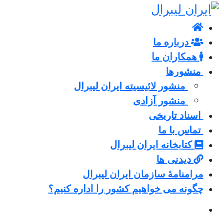
درباره ما
همکاران ما
منشورها
منشور لائیسیته ایران لیبرال
منشور آزادی
اسناد تاریخی
تماس با ما
کتابخانه ایران لیبرال
دیدنی ها
مرامنامۀ سازمان ایران لیبرال
چگونه می خواهیم کشور را اداره کنیم؟