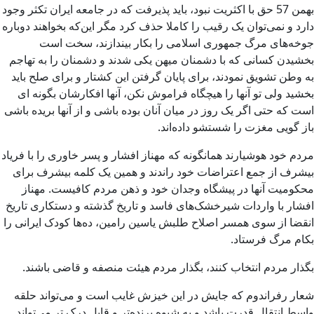
بهمن 57 حق با اکثریت نبود، باید پذیرفت که در جامعه ایران تکثر وجود
دارد و نمی‌توان یک رقیب را کاملا حذف کرد مگر این‌که بخواهند دوباره
جوخه‌های مرگ جمهوری اسلامی را بکار بیندازند، سخت است
بخشیدن کسانی که با دشمنان میهن یکی شدند و دشمنان را به تهاجم
به وطن تشویق نمودند، برای پایان گرفتن این کشتار و برای صلح باید
بخشید ولی تو آنها را هیچگاه فراموش نکن، آنها افکارشان بگونه ای
است که حتی اگر یک روز در میان آنان بوده باشی و از آنها بریده باشی
باز گویی مغزت را شستشو داده‌اند.
مردم خود هوشیارند همانگونه که مهناز افشار و پسر خاوری را با فریاد
بیشرف از جمع اعتراضات خود راندند و همین یک کلمه بیشرف برای
محکومیت آنها در پیشگاه وجدان خود و ذهن مردم کافیست. ﻣﻬﻨﺎﺯ
ﺍﻓﺸﺎﺭ با ﻭﺍﺭﺩﺍﺕ ﺷﯿﺮﺧﺸﮏﻫﺎﯼ ﻓﺎﺳﺪ و تاریخ گذشته و دستکاری تاریخ
انقضا ﺍﺯ ﺳﻮﯼ ﻫﻤﺴﺮ ﺍﺻﻼﺡ ﻃﻠﺒﺶ ﯾﺎﺳﯿﻦ ﺭﺍﻣﯿﻦ، ده‌ها کودک ایرانی را
بکام مرگ فرستاد.
بگذار مردم انتخاب کنند، بگذار مردم هیئت منصفه و قاضی باشند.
شعار رفراندوم که جایش در این خیزش غایب است و می‌تواند حلقه
واسط انتقال قدرت باشد و به شیوه برنده‌تر و قابل درک ‌تر می‌تواند