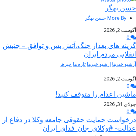
حسن بهگر
More By حسن بهگر
آگوست 2, 2026
0
گزینه های بعداز جنگ،آتش بس و توافق – جنبش
انقلابی مردم ایران
آرشیو خبرها
ارشیو خبرها
تازه ها
خبرها
آگوست 2, 2026
0
ماشین اعدام را متوقف کنید!
جولای 31, 2026
0
درخواست حمایت حقوقی جامعه وکلا در دفاع از
عدالت- #وکلای_جان_فدای_ایران