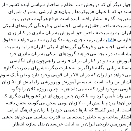
چهار دیگر آن که در بخش
«ب- نظام و ساختار سیاسی آینده کشور» از
سند دو که با عنوان «رویکردها و بنیان‌های ارزشی مشترک شورای
مدیریت گذار» انتشار یافته، آمده است «رفع هرگونه تبعیض و به
رسمیت شناختن حقوق سیاسی، اجتماعی و فرهنگی گروه‌های اتنیکی
ایران. به رسمیت شناختن حق آموزش به زبان مادری در کنار زبان
فارسی.»
[2]
به این ترتیب چون نویسندگان این سند می‌خواهند «حقوق
سیاسی، اجتماعی و فرهنگی گروه‌های اتنیکی!! ایران» را به رسمیت
بشناسند، در نتیجه می‌خواهند گروه‌های اتنیکی به زبان مادری خود
آموزش ببینند و در کنار آن، زبان فارسی را هم‌چون زبان انگلیسی
به‌مثابه زبانی بیگانه فراگیرند. به‌عبارت دیگر، «شورای مدیریت گذار»
می‌خواهد در ایران که در آن ۷۵ زبان قومی وجود دارد و تقریبأ یک سوم
آن از بین رفته‌ است، سیستم آموزش و پرورشی را با بیش از ۵۰ زبان
قومی به‌وجود آورد که نه می‌داند هزینه چنین پروژه‌ کلان را چگونه
می‌توان تأمین کرد ونه تا کنون چنین پروژه‌ای در کشورهای دیگری که
در آن‌ها مردم با بیش از ۲۰۰ زبان بومی سخن می‌گویند، تحقق یافته
است. از دبیر کلی!!! که بارها دشمنی خود را با زبان و فرهنگ ایرانی
آشکار ساخته و به خاطر دست‌یابی به قدرت سیاسی می‌خواهد بخشی
از سرزمین تاریخی ایران را به ایالت عربستان بدل سازد، انتظار
دیگری نمی‌توان داشت.