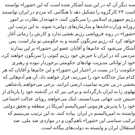
سه دیگر آن که در این سند آشکار شده است که این «شورا» توانسته
است ۲۴ کارگروه را تشکیل دهد تا هنگامی که مردم در ایران توانستند
رژیم جمهوری اسلامی را سرنگون کنند، «عهده‌دار نظارت بر امور
روزانه وزارت‌خانه‌ها و سازمان‌های دولتی» شوند. به این ترتیب این
«شورا» در روند فروپاشی رژیم نقشی ندارد و کارش را زمانی آغاز
خواهد کرد که رژیم سرنگون گشته و به حکومتی نو نیاز است. پس
آشکار می‌شود که خانم‌ها و آقایان عضو این «شورا» بر این پندارند
مردمی که در ایران با خیزش خود رژیم کنونی را سرنگون خواهند کرد،
خود از توانائی مدیریت نهادهای حکومتی برخوردار نبوده و رهبری
حکومت را در بست در اختیار این «شورا» و این خانم‌ها و آقایان که هر
کدام ساز جداگانه خود را می‌زنند، قرار خواهند داد، آن هم آدم‌هائی که
بخشی در پی تجزیه تمامیت ارضی ایرانند، برخی می‌خواهند پادشاهی
پهلوی را به ایران بازگردانند و برخی نیز که در گذشته خود را پاره‌ای از
جنبش چپ جهانی می‌دانستند، اینک می‌خواهند رویای عدالت اجتماعی
خود را با پذیرش هژمونی امپریالیسم آمریکا در منطقه و تحقق دولتی
وابسته به امپریالیسم در ایران پیاده کنند. به این ترتیب می‌بینیم که
ترکیب سیاسی این «شورا» ناهم‌گون و در مواردی ضد ملی، ضد
استقلال ایران و وابسته به دولت‌های بیگانه است.