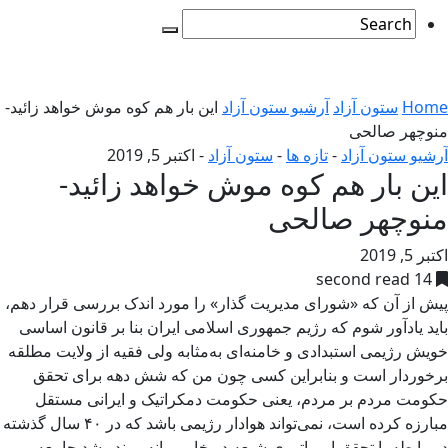
Home
ستون آزاد
آرشیو ستون آزاد
این بار هم کوه موش خواهد زائید-
منوچهر صالحی
آرشیو ستون آزاد
-
تازه ها
-
ستون آزاد
-
اکتبر 5, 2019
این بار هم کوه موش خواهد زائید-
منوچهر صالحی
اکتبر 5, 2019
14 second read
پیش از آن که «شورای مدیریت گذار» را مورد اندک بررسی قرار دهم،
باید یادآور شوم که رژیم جمهوری اسلامی ایران بنا بر قانون اساسی
خویش رژیمی استبدادی و خامنه‌ای به‌مثابه ولی فقیه از ولایت مطلقه
برخوردار است و بنابراین کسی چون من که شش دهه برای تحقق
حکومت مردم بر مردم، یعنی حکومت دمکراتیک و ایرانی مستقل
مبارزه کرده است، نمی‌تواند هوادار رژیمی باشد که در ۴۰ سال گذشته
در رابطه با تحقق امپراتوری شیعه در خاورمیانه روند رشد جامعه