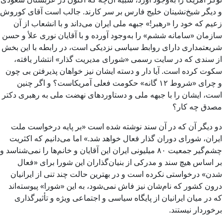
و دیگر شیخ‌نشینان خلیج فارس بر سر کارند. جالب است آقای کوروش
زعیم که خود را «رهبر!» جبهه ملی ایران می‌داند و با انشعاب از آن
سازمان «سامانه ششم» را به‌وجود آورده و با آقایان نوری علأ و حسن
شریعتمداری دارای روابط سیاسی نزدیکی است، در رابطه با این بخش
از سندی که در سایت رسمی «شورای مدیریت گذار» انتشار یافته،
سکوت کرده است. آیا دار و دسته ایشان نیز خواهان پذیرفتن بی چون
و چرای «شروط ۱۲ گانه» حکومت فعلی آمریکاست؟ و اگر چنین
است، ایشان را با جبهه ملی و دستاوردهای نهضت ملی به رهبری دکتر
مصدق چه کار؟
دو دیگر آن که در آن سند نوشته شده است «بر پایه درخواست ملت
ایران، شورای دوران گذار فعال خواهد شد.» اما می‌دانیم که اکثریت
چشم‌گیر جمعیت ۸۰ میلیونی ایران این آقایان و خانم‌ها را نمی‌شناسد و
بر اساس هیچ سند و مدرکی از بنیان‌گذاران این شورا برای «فعال
شدن» درخواستی نکرده ‌است و در بهترین حالت چند تنی از ایرانیان
درون کشور که نام‌شان نیز فاش نمی‌شود، به این «شورا» پیوسته‌اند
که در میان ایرانیان از پایگاه سیاسی و اجتماعی ویژه و تأثیرگذاری
برخوردار نیستند.