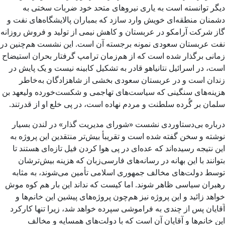
دیگر توانسته است به یاری نیروهای متحد خود ضربات سختی به
دشمنان منطقه‌ای خویش وارد سازد که بمباران پالایشگاه‌های نفت و
گاز شرکت آرامکو در عربستان و کاهش نیمی از تولید و فروش روزانه
نفت عربستان سعودی نمونه برجسته آن است. این نشست هم‌چنین در
زمانی برگذار شده است که از هم‌زمان ترامپ گرفتار بحران استیضاح
است، در اسرائیل نتانیاهو قادر به تشکیل کابینه نیست و یک پایش در
زندان است و در عربستان سعودی بخشی از شاهزادگان به‌خاطر
هزینه‌های سنگینی که سیاست‌های تهاجمی و شکست‌خورده ولیعهد بن
سلمان بر گُرده سلطنت و مردم نهاده است، در پی خلع او از قدرتند.
درباره بی‌دستاوردی نشست «شورای مدیریت گذار» در لندن بسیار
نوشته و سخن گفته شده است و تقریبأ بیش‌تر منتقدین این پروژه به
این نتیجه رسیده‌اند که عده‌ای در پی هوا کردن فیل تازه‌ای هستند تا
بتوانند با این بهانه در رسانه‌های فارسی‌زبان که هزینه بیش‌ترشان
توسط دولت‌های مخالف جمهوری اسلامی تأمین می‌شوند، به مثابه
رهبران سیاسی ظاهر شوند. اما کیست که نداند این بار هم کوه موش
خواهد زائید و این پروژه نیز هم‌چون پروژه‌های پیشین این خانم‌ها و
آقایان پس از چندی به فراموشی سپرده خواهد شد، زیرا تنها کارکرد
این خانم‌ها و آقایان آن است که با دولت‌های همسایه و مخالف