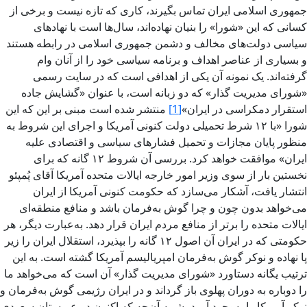
جمهوری اسلامی ایران تماس بگیرند، کاری که تازه نیست و برخی از
کسانی که این «شورا» را بنیان نهاده‌اند، سال‌ها است با نهادهای
سیاسی دولت‌های مخالف و دشمن جمهوری اسلامی در رابطه هستند
و بسیاری از عناصر اهداف و برنامه سیاسی خود را از آنان وام
گرفته‌اند. یک نمونه آن یکی از اهدافی است که در سایت رسمی
«شورای مدیریت گذار» که دو زبانه است، با عنوان «گشایش جاده
استقرار دمکراسی در ایران»
[1]
منتشر شده است مبنی بر این که این
شورا «با ۱۲ شرط تحمیلی دولت کنونی آمریکا و اجرای این شروط به
‌منظور پایان مجازات و تحمیل فشارهای سیاسی و اقتصادی علیه
ایران» موافقت خواهد کرد. بررسی آن شروط ۱۲ گانه که برای
نخستین بار از سوی وزیر امور خارجه ایالات متحده آمریکا آقای پُمپئو
انتشار یافت، آشکار می‌سازد که حکومت کنونی آمریکا از ایران
می‌خواهد بدون چون و چرا گوش به‌فرمان باشد و منافع منطقه‌ای
ایالات متحده را برتر از منافع مردم ایران قرار دهد. به‌عبارت دیگر، هر
حکومتی که در ایران آن اصول ۱۲ گانه را بپذیرد، استقلال ایران را زیر
پا نهاده و نوکر گوش به‌فرمان امپریالیسم آمریکا گشته است. به این
ترتیب یگانه دستاورد «شورای مدیریت گذار» آن است که می‌خواهد ما
را دوباره به دوران پهلوی باز گرداند و در ایران رژیمی گوش به‌فرمان و
نوکر آمریکا را به‌وجود آورد، شبیه آن‌چه که اکنون در عربستان سعودی