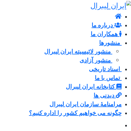
درباره ما
همکاران ما
منشورها
منشور لائیسیته ایران لیبرال
منشور آزادی
اسناد تاریخی
تماس با ما
کتابخانه ایران لیبرال
دیدنی ها
مرامنامۀ سازمان ایران لیبرال
چگونه می خواهیم کشور را اداره کنیم؟