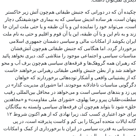
چکیده آن که در دورانی که جنبش طبقاتی هم‌چون آتش زیر خاکستر
پنهان است، هر ساده اندیش سیاسی که به بیماری خودشیفتگی دچار
است، می‌تواند خود را نماینده این و یا آن طبقه و یا حتی ملت ایران جا
زند و به نام این و یا آن طبقه، این یا آن قوم و اقلیم و حتی به نام ملت
ایران بکوشد از امکانات مالی و سیاسی دشمنان جمهوری اسلامی
برخوردار گردد. اما هنگامی که جنبش طبقاتی هم‌چون آتش‌فشان
مناسبات سیاسی و اجتماعی موجود را متلاشی کند، دیری نخواهد پائید
که رهبران همه گروهک‌ها و فرقه‌های سیاسی هم‌چون برف آب و محو
خواهند شد و از بطن جنبش واقعی طبقاتی رهبرانی برخواهند خاست
که از پشتیبانی واقعی و آشکار توده‌هائی برخوردارند که خواهان
دگرگونی مناسبات ناعادلانه موجودند. اما «شورای مدیریت گذار» در
پی زد و بندهای سیاسی است و می‌خواهد در محافل بین‌المللی رقیب
سلطنت‌طلبان پیرو رضا پهلوی، «شورای ملی مقاومت» و «مجاهدین
خلق» شود تا بتواند هم‌چون آن فرقه‌های سیاسی وابسته به بیگانگان
برای خود اعتباری کسب کند، زیرا نهادی که از هم اکنون شروط ۱۲
گانه ایالات متحده آمریکا را بی کم و کاست پذیرفته است، در پی
دست‌یابی به قدرت سیاسی در ایران با برخورداری از کمک و امکانات
همین ابرقدرت امپریالیستی است.