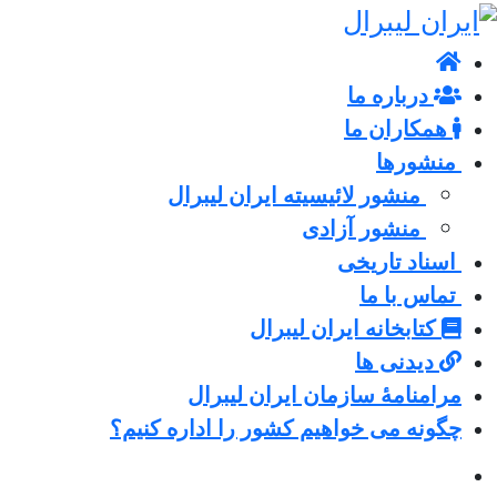
درباره ما
همکاران ما
منشورها
منشور لائیسیته ایران لیبرال
منشور آزادی
اسناد تاریخی
تماس با ما
کتابخانه ایران لیبرال
دیدنی ها
مرامنامۀ سازمان ایران لیبرال
چگونه می خواهیم کشور را اداره کنیم؟