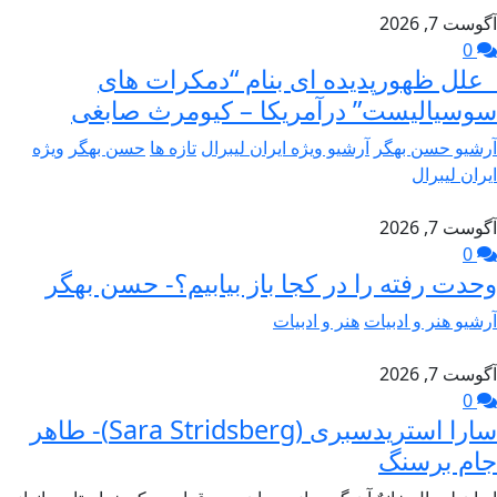
آگوست 7, 2026
0
علل ظهورپدیده ای بنام “دمکرات های
سوسیالیست” درآمریکا – کیومرث صابغی
آرشیو حسن بهگر
آرشیو ویژه ایران لیبرال
تازه ها
حسن بهگر
ویژه
ایران لیبرال
آگوست 7, 2026
0
وحدت رفته را در کجا باز بیابیم؟- حسن بهگر
آرشیو هنر و ادبیات
هنر و ادبیات
آگوست 7, 2026
0
سارا استریدسبری (Sara Stridsberg)- طاهر
جام برسنگ