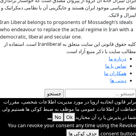
ایران لیبرال خانهٌ آن گروه از پیروان مصدق است که خواستار براندازی
نظام سیاسی موجود ایران هستند و جایگزینی آن با نظامی دمکراتیک و
لیبرال و لائیک.
Iran Liberal belongs to proponents of Mossadegh’s ideals
who endeavour to replace the actual regime in Iran with a
democratic, liberal and secular one.
کلیه حقوق قانونی این سایت متعلق به Iranliberal است. استفاده از
مطالب سایت با ذکر منبع آزاد است.
درباره ما
تماس با ما
همکاران ما
دیدنی ها
ستجو
رای:
برابر قانون اتحادیه اروپا در مورد مدیریت اطلاعات شخصی، مقررات
حفاظت از اطلاعات عمومی ما موظف به ضبط کوکی ها هستیم ولی
شما در پذیرش یا رد آن مختارید
Ok
No
You can revoke your consent any time using the Revoke
consent button.
حذف کوکی ها