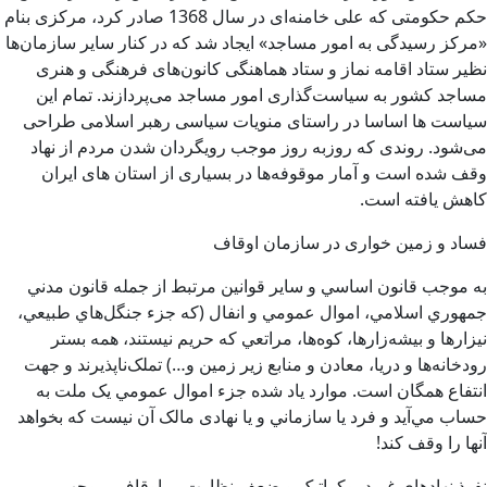
حکم حکومتی که علی خامنه‌ای در سال 1368 صادر کرد، مرکزی بنام
«مرکز رسیدگی به امور مساجد» ایجاد شد که در کنار سایر سازمان‌ها
نظیر ستاد اقامه نماز و ستاد هماهنگی کانون‌های فرهنگی و هنری
مساجد کشور به سیاست‌گذاری امور مساجد می‌پردازند. تمام این
سیاست ها اساسا در راستای منویات سیاسی رهبر اسلامی طراحی
می‌شود. روندی که روزبه روز موجب رویگردان شدن مردم از نهاد
وقف شده است و آمار موقوفه‌ها در بسیاری از استان های ایران
کاهش یافته است.
فساد و زمین خواری در سازمان اوقاف
به موجب قانون اساسي و ساير قوانين مرتبط از جمله قانون مدني
جمهوري اسلامي، اموال عمومي و انفال (که جزء جنگل‌هاي طبيعي،
نيزارها و بيشه‌زارها، کوه‌ها، مراتعي که حريم نيستند، همه بستر
رودخانه‌ها و دريا، معادن و منابع زير زمين و…) تملک‌ناپذيرند و جهت
انتفاع همگان است. موارد یاد شده جزء اموال عمومي يک ملت به
حساب مي‌آيد و فرد يا سازماني و یا نهادی مالک آن نيست که بخواهد
آنها را وقف کند!
نفوذ نهادهای غیردموکراتیک و ضعف نظارت بر اوقاف، موجب