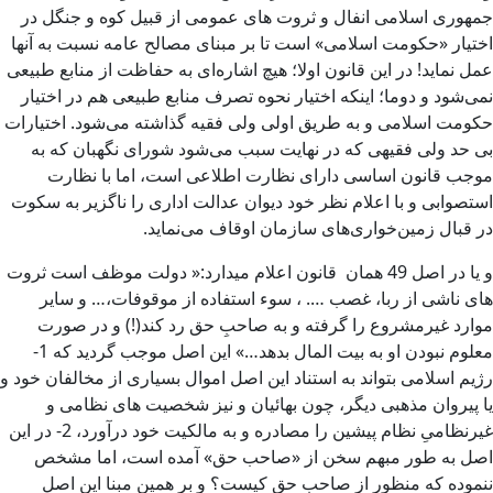
جمهوری اسلامی انفال و ثروت های عمومی از قبیل کوه و جنگل در
اختیار «حکومت اسلامی» است تا بر مبنای مصالح عامه نسبت به آنها
عمل نماید! در این قانون اولا؛ هیچ اشاره‌ای به حفاظت از منابع طبیعی
نمی‌شود و دوما؛ اینکه اختیار نحوه تصرف منابع طبیعی هم در اختیار
حکومت اسلامی و به طریق اولی ولی فقیه گذاشته می‌شود. اختیارات
بی حد ولی فقیهی که در نهایت سبب می‌شود شورای نگهبان که به
موجب قانون اساسی دارای نظارت اطلاعی است، اما با نظارت
استصوابی و با اعلام نظر خود دیوان عدالت اداری را ناگزیر به سکوت
در قبال زمین‌خواری‌های سازمان اوقاف می‌نماید.
و یا در اصل 49 همان قانون اعلام میدارد:« دولت موظف است ثروت
های ناشی از ربا، غصب …. ، سوء استفاده از موقوفات،… و سایر
موارد غیرمشروع را گرفته و به صاحبِ حق رد کند(!) و در صورت
معلوم نبودن او به بیت المال بدهد…» این اصل موجب گردید که 1-
رژیم اسلامی بتواند به استناد این اصل اموال بسیاری از مخالفان خود و
یا پیروان مذهبی دیگر، چون بهائیان و نیز شخصیت های نظامی و
غیرنظامیِ نظام پیشین را مصادره و به مالکیت خود درآورد، 2- در این
اصل به طور مبهم سخن از «صاحب حق» آمده است، اما مشخص
ننموده که منظور از صاحب حق کیست؟ و بر همین مبنا این اصل