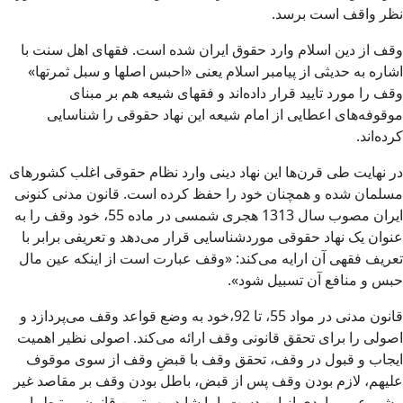
نظر واقف است برسد.
وقف از دین اسلام وارد حقوق ایران شده است. فقهای اهل سنت با
اشاره به حدیثی از پیامبر اسلام یعنی «احبس اصلها و سبل‌ ثمرتها‌»
وقف را مورد تایید قرار داده‌اند و فقهای شیعه هم بر مبنای
موقوفه‌های اعطایی از امام شیعه این نهاد حقوقی را شناسایی
کرده‌اند.
در نهایت طی قرن‌ها این نهاد دینی وارد نظام حقوقی اغلب کشورهای
مسلمان شده و همچنان خود را حفظ کرده است. قانون مدنی کنونی
ایران مصوب سال 1313 هجری شمسی در ماده 55، خود وقف را به
عنوان یک نهاد حقوقی موردشناسایی قرار می‌دهد و تعریفی برابر با
تعریف فقهی آن ارایه می‌کند: «وقف عبارت است از اینکه عین مال
حبس و منافع آن تسبیل شود».
قانون مدنی در مواد 55، تا 92،خود به وضع قواعد وقف می‌پردازد و
اصولی را برای تحقق قانونی وقف ارائه می‌کند. اصولی نظیر اهمیت
ایجاب و قبول در وقف، تحقق وقف با قبضِ وقف از سوی موقوف
علیهم، لازم بودن وقف پس از قبض، باطل بودن وقف بر مقاصد غیر
مشروع و مواردی از این دست. اما شاید مهم‌ترین قانون مرتبط با