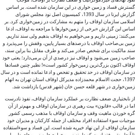
گسترش فساد و زمین خواری در این سازمان شده است. بر اساس
گزارش ایرنا در سال 1393، کمیسیون اصل نود مجلس شورای
اسلامی سازمان اوقاف را متهم به مشارکت در زمین‌خواری کرد. بر
اساس این گزارش «برخی از زمين‌خوار‌ها با مراجعه به اوقاف، ادعا
می‌كنند: ‌زمينی ‌داريم‌ و می‌خواهيم به اوقاف بدهيم ولی سند نداريم.
زمين بی‌صاحب اوقاف با درصدهای بسيار پايين، وقفش را ‌می‌پذيرد و
سند مالكيت برای شخص صادر می‌كند و طرف مقابل بنا براين سند،
صاحب زمين می‌شود و اوقاف نيز درصدي از آن ‌بر‌می‌دارد؛ يعنی خود
اوقاف‌ اكنون بزرگ‌ترين زمين‌خوار كشور است»! نظیر چنین فسادها
در سازمان اوقاف در حد تحقیق و تفحص و ادعا نمانده است و در سال
1397، حجت الاسلام محمدزاده مدیرکل اوقاف استان تهران به اتهام
زمین‌خواری در شهر قلعه حسن خان (شهر قدس) بازداشت شد.
از نابختیاری ضعف نظارت بر عملکرد سازمان اوقاف، نفوذ نادرست
اما در قالب «قانون» بیت رهبری در سازمان اوقاف و مهم‌تر از آن
گره خوردن ماهیت وقف و سازمان اوقاف با مذهب رسمی کشور
موجبات سوء استفاده افراد مختلف از جمله کارکنان و مدیران خود
سازمان اوقاف از این نهاد خیریه شده است. این فساد و سوءاستفاده
تا آنجا پیش رفته است که دامنه زمین‌خواری‌ها به زمین‌های دایر یا