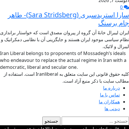
آگوست 7, 2026
0
سارا استریدسبری (Sara Stridsberg)- طاهر
جام برسنگ
ایران لیبرال خانهٌ آن گروه از پیروان مصدق است که خواستار براندازی
نظام سیاسی موجود ایران هستند و جایگزینی آن با نظامی دمکراتیک و
لیبرال و لائیک.
Iran Liberal belongs to proponents of Mossadegh’s ideals
who endeavour to replace the actual regime in Iran with a
democratic, liberal and secular one.
کلیه حقوق قانونی این سایت متعلق به Iranliberal است. استفاده از
مطالب سایت با ذکر منبع آزاد است.
درباره ما
تماس با ما
همکاران ما
دیدنی ها
ستجو
رای:
برابر قانون اتحادیه اروپا در مورد مدیریت اطلاعات شخصی، مقررات