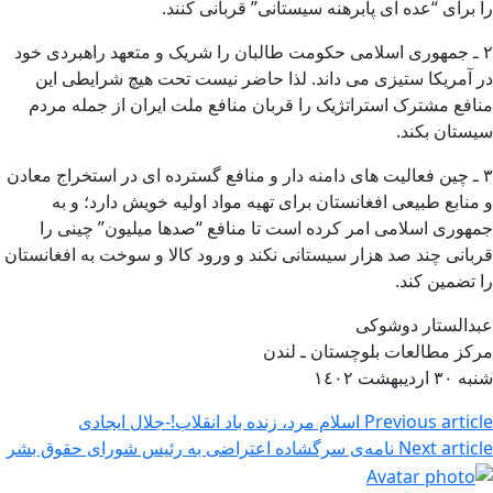
را برای “عده ای پابرهنه سیستانی” قربانی کنند.
٢ ـ جمهوری اسلامی حکومت طالبان را شریک و متعهد راهبردی خود
در آمریکا ستیزی می داند. لذا حاضر نیست تحت هیچ شرایطی این
منافع مشترک استراتژیک را قربان منافع ملت ایران از جمله مردم
سیستان بکند.
۳ ـ چین فعالیت های دامنه دار و منافع گسترده ای در استخراج معادن
و منابع طبیعی افغانستان برای تهیه مواد اولیه خویش دارد؛ و به
جمهوری اسلامی امر کرده است تا منافع “صدها میلیون” چینی را
قربانی چند صد هزار سیستانی نکند و ورود کالا و سوخت به افغانستان
را تضمین کند.
عبدالستار دوشوکی
مرکز مطالعات بلوچستان ـ لندن
شنبه ۳٠ اردیبهشت ١٤٠٢
Previous article
اسلام مرد، زنده باد انقلاب!-جلال ایجادی
Next article
نامه‌ی سرگشاده اعتراضی به رئیس شورای حقوق بشر