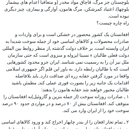
بلوچستان جز مرگ، قاچاق مواد مخدر (و متعاقبا اعدام های بیشمار
بلوچها)، اعتیاد کمرشکن، مرگ هامون، آوارگی و بیماری، چیز دیگری
نبوده است.
راه چاره چیست؟
افغانستان یک کشور محصور در خشکی است و برای واردات و
صادرات محصولات و کالاهای اساسی خود از جمله سوخت شدیدا به
ایران وابسته است. بر خلاف دولت گذشته ,از منظر روابط بین المللی
دولت فعلی طالبان ء نسبتا ایزوله و منزوی است که حتی سازمان
ملل نیز آن را به رسمیت نمی شناسد. ایران جزو محدود کشورهایی
است که با طالبان رابطه دارد. به باور این قلم اگر جمهوری اسلامی
واقعا در مورد گرفتن حقابه زره ای صداقت دارد, باید بلافاصله
اقدامات یک جانبه زیر را بصورت فوری عملی کند, مطمئن باشید
طالبان مجبور خواهند شد حقابه هامون را بدهند:
١ ـ صادرات روزانه سوخت (از جمله بنزین و گازوئیل)به افغانستان را
متوقف کند. افغانستان بیش از ۷٠ درصد و در مواردی حدود ٩٠ درصد
سوخت خود را از ایران وارد می کند.
٢ ـ تمام تجار افغان را از بندر چابهار اخراج کند و ورود کالاهای اساسی
به مقصد افغانستان به این بندر و ترانزیت روزانه آنها توسط ١٠٠ تا