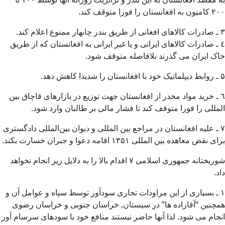
٢٠٠ کامیون به افغانستان را فورا متوقف کند.
۳ ـ صادرات کالاهای افغانی از طریق بندر چابهار ممنوع اعلام کند.
٤ ـ صادرات کالاهای ایرانی و یا غیر ایرانی به افغانستان که از طریق
خاک ایران می گذرند بلافاصله متوقف شود.
۵ ـ روابط دیپلماتیک خود با افغانستان را شدیدا کاهش دهد.
٦ ـ خرید مواد مخدر از افغانستان جهت توزیع در بازارهای قاچاق بین
المللی را فورا متوقف کند تا فشار مالی بر طالبان وارد شود.
٧ ـ علیه افغانستان در مراجع بین المللی و دیوان بین‌المللی دادگستری
برای نقض معاهده بین المللی ١۳۵١ اقامه دعوا و جبران خسارت بکند.
شوربختانه جمهوری اسلامی ٧ اقدام بالا را به دلایل زیر انجام نخواهد
داد.
١ ـ بسیاری از این مراودات تجاری سودآور توسط سپاه و عوامل آن و
همچنین “آقازاده ها” در سیستان, خراسان جنوبی و خراسان رضوی
انجام می شود. لذا آنها حاضر نیستند منافع خود با سودهای سرسام آور