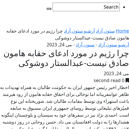
Home
ستون آزاد
آرشیو ستون آزاد
چرا رژیم در مورد ادعای حقابه
هامون صادق نیست-عبدالستار دوشوکی
آرشیو ستون آزاد
-
ستون آزاد
-
می 24, 2023
چرا رژیم در مورد ادعای حقابه هامون
صادق نیست-عبدالستار دوشوکی
می 24, 2023
0 second read
اخطار اخیر رئیس جمهور ایران به حکومت طالبان به همراه تهدیدات به
ظاهر عوامفریبانه اما توخالی برای احقاق حقابه هامون از رود هیرمند
باعث استهزاء وی توسط مقامات طالبان شد. شوربختانه این نوع
قمپُزهای تبلیغاتی توسط روسای جمهوری ایران مسبوق به سابقه
است. احمدی نژاد نیز در سفرهای خود به سیستان و بلوچستان اینگونه
هشدارها را به دولت افغانستان می داد. حسن روحانی در روز دوشنبه
١٢ تیر ١۳٩٦ در کنفرانس بین المللی مقابله با گرد و غبار حکومت