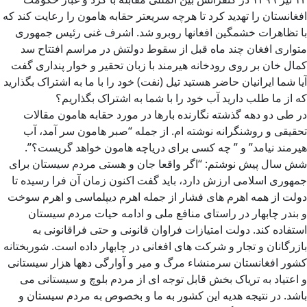
افغانستان را تهدید کرد تا هرچه سریعتر حقابه هامون را رعایت کند که
با تظاهرات خشمگین افغانها روبرو شد. اشرف غنی رئیس جمهوری
متواری افغان چند ماه قبل از سقوط دولتش در مراسم افتتاح سد
کمال خان بر روی رودخانه هیرمند با زبان تحقیر و خوار پنداری گفت
آیا شما ایرانیان حاضر هستید تیل (نفت) خود را با ما به اشتراک بگذارید
که از ما طلب دارید آب خود را با شما به اشتراک بگذاریم؟
در طی دو دهه گذشته نگارنده بارها در مورد حقابه هامون مقالات
تحقیقی و روشنگرانه نوشته ام. از جمله “صبر هامون سر آمد، آب
هیرمند نیامد” و ” چه کسی برای دریاچه هامون خواهد گریست؟”.
شش سال پیش نوشتم: “اگر واقعا جان و هستی مردم سیستان برای
جمهوری اسلامی ارزش دارد، باید گفت اکنون زمان آن فرا رسیده تا
دولت از همه اهرم های فشار از جمله اهرم دیپلماسی و اهرم سوخت
و بندر چابهار در راستای منافع ملی و ادامه حیات مردم سیستان
استفاده کند. دولت امتیازات فراوان قانونی و حتی فراقانونی به
بازرگانان و تجار و شرکت های افغانی در چابهار داده است. شوربختانه
کشور افغانستان سرمنشاء مرگ و میر و آوارگی دهها هزار سیستانی
و اعتیاد به تریاک بخش قابل توجه ای از مردم بلوچ و سیستانی می
باشد. در نتیجه هدیه این کشور به ما و بخصوص به مردم سیستان و