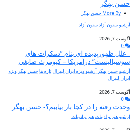
حسن بهگر
More By حسن بهگر
آرشیو ستون آزاد
ستون آزاد
آگوست 7, 2026
0
علل ظهورپدیده ای بنام “دمکرات های
سوسیالیست” درآمریکا – کیومرث صابغی
آرشیو حسن بهگر
آرشیو ویژه ایران لیبرال
تازه ها
حسن بهگر
ویژه
ایران لیبرال
آگوست 7, 2026
0
وحدت رفته را در کجا باز بیابیم؟- حسن بهگر
آرشیو هنر و ادبیات
هنر و ادبیات