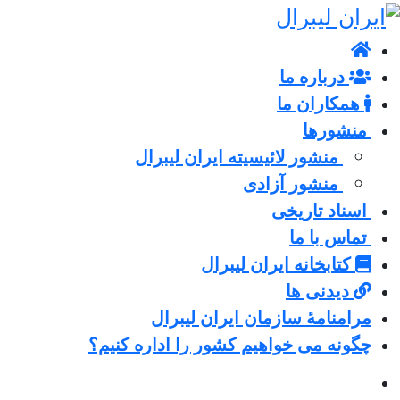
درباره ما
همکاران ما
منشورها
منشور لائیسیته ایران لیبرال
منشور آزادی
اسناد تاریخی
تماس با ما
کتابخانه ایران لیبرال
دیدنی ها
مرامنامۀ سازمان ایران لیبرال
چگونه می خواهیم کشور را اداره کنیم؟