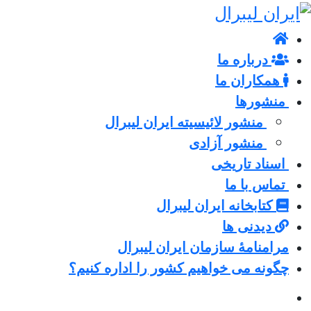
درباره ما
همکاران ما
منشورها
منشور لائیسیته ایران لیبرال
منشور آزادی
اسناد تاریخی
تماس با ما
کتابخانه ایران لیبرال
دیدنی ها
مرامنامۀ سازمان ایران لیبرال
چگونه می خواهیم کشور را اداره کنیم؟