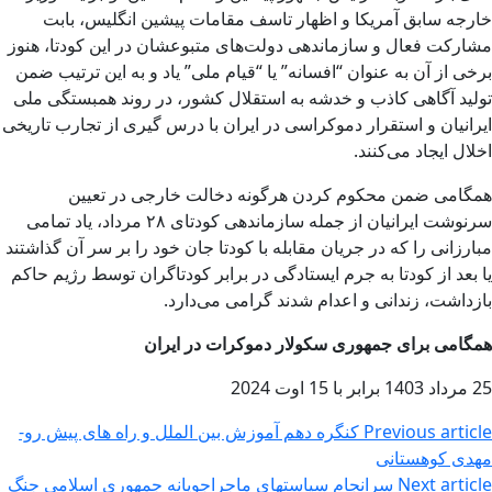
خارجه سابق آمریکا و اظهار تاسف مقامات پیشین انگلیس، بابت
مشارکت فعال و سازماندهی دولت‌های متبوعشان در این کودتا، هنوز
برخی از آن به عنوان “افسانه” یا “قیام ملی” یاد و به این ترتیب ضمن
تولید آگاهی کاذب و خدشه به استقلال کشور، در روند همبستگی ملی
ایرانیان و استقرار دموکراسی در ایران با درس گیری از تجارب تاریخی
اخلال ایجاد می‌کنند.
همگامی ضمن محکوم کردن هرگونه دخالت خارجی در تعیین
سرنوشت ایرانیان از جمله سازماندهی کودتای ۲۸ مرداد، یاد تمامی
مبارزانی را که در جریان مقابله با کودتا جان خود را بر سر آن گذاشتند
یا بعد از کودتا به جرم ایستادگی در برابر کودتاگران توسط رژیم حاکم
بازداشت، زندانی و اعدام شدند گرامی می‌دارد.
همگامی برای جمهوری سکولار دموکرات در ایران
25 مرداد 1403 برابر با 15 اوت 2024
Previous article
کنگره دهم آموزش بین الملل و راه های پیش رو-
مهدی کوهستانی
Next article
سرانجام سیاستهای ماجراجویانه جمهوری اسلامی جنگ