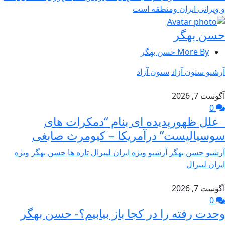
و ویرانی ایران ومنطقه است
حسن بهگر
More By حسن بهگر
آرشیو ستون آزاد
ستون آزاد
آگوست 7, 2026
0
علل ظهورپدیده ای بنام “دمکرات های
سوسیالیست” درآمریکا – کیومرث صابغی
آرشیو حسن بهگر
آرشیو ویژه ایران لیبرال
تازه ها
حسن بهگر
ویژه
ایران لیبرال
آگوست 7, 2026
0
وحدت رفته را در کجا باز بیابیم؟- حسن بهگر