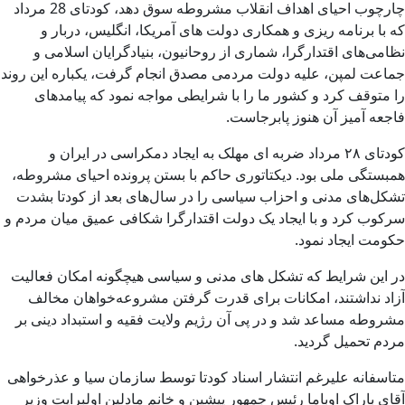
چارچوب احیای اهداف انقلاب مشروطه سوق دهد، کودتای 28 مرداد
که با برنامه ریزی و همکاری دولت های آمریکا، انگلیس، دربار و
نظامی‌های اقتدارگرا، شماری از روحانیون، بنیادگرایان اسلامی و
جماعت لمپن، علیه دولت مردمی مصدق انجام گرفت، یکباره این روند
را متوقف کرد و کشور ما را با شرایطی مواجه نمود که پیامدهای
فاجعه آمیز آن هنوز پابرجاست.
کودتای ۲۸ مرداد ضربه ای مهلک به ایجاد دمکراسی در ایران و‌
همبستگی ملی بود. دیکتاتوری حاکم با بستن پرونده احیای مشروطه،
تشکل‌های مدنی و احزاب سیاسی را در سال‌های بعد از کودتا بشدت
سرکوب کرد و با ایجاد یک دولت اقتدارگرا شکافی عمیق میان مردم و
حکومت ایجاد نمود.
در این شرایط که تشکل های مدنی و سیاسی هیچگونه امکان فعالیت
آزاد نداشتند، امکانات برای قدرت گرفتن مشروعه‌خواهان مخالف
مشروطه مساعد شد و در پی آن رژیم ولایت فقیه و استبداد دینی بر
مردم تحمیل گردید.
متاسفانه علیرغم انتشار اسناد کودتا توسط سازمان سیا و عذرخواهی
آقای باراک اوباما رئیس جمهور پیشین و خانم مادلین اولبرایت وزیر