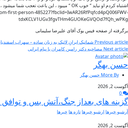
اشتباه کردم او نباید “ خوب OK “ میبود ، این باعث تعجب شما میشود ، آیا مجموع آسیب های وارده در طول جنگ برای محافظت از قلمروی ملی امریکا لازم بودند ؟ نه نبودند .
trom-first-person-485227?fbclid=IwAR26RfPqfcd4pQ006FWV-
tdxKCLV1UGv3fgvTHm4GUOKeGVQOd7fQh_wPKg
برگرفته از صفحه فیس بوک آقای علیرضا سلیمانی
Previous article
شماتیک ایرانِ لائیک به زبان ساده – سهراب اسفندیار
Next article
مصاحبه دکتر رامین کامران با پیام ایرانی
حسن بهگر
More By حسن بهگر
آگوست 2, 2026
0
گزینه های بعداز جنگ،آتش بس و توافق –
آرشیو خبرها
ارشیو خبرها
تازه ها
خبرها
آگوست 2, 2026