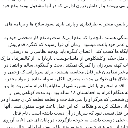
پیوندند و از دانش درون ادارتی که در آنها مشغول بودند بنفع خود
لقوه منجر به طرفداری و پارتی بازی بسود سلاح ها و برنامه های
ستگی هستند ، آنچه را که بنفع امریکا ست به نفع کار شخصی خود به
ترلیون دلاری را برای مالیات دهندگان امریکا در طول عمر خود باعث میشود . زمان آن فرا رسیده که کنگره قدم پیش
ایگاه ها کسب کند . اعضای کنگره باید بودجه نظامی را به درستی
 مثل جیک اوکلینکلوس از ماساچوست ، باربارا لی از کالیفرنیا ، مارک
کا خدمات کهنه سربازان را کمرنگ نمیکند ، بحث و گفتگوی سالم و انتقاد در
ای غیر نظامیان غیر قابل محاسبه هستند ، برای سربازانی که زخمی و
های طلاق های طولانی مدت ، مصرف الکل ، سو استفاده از مواد مخدر ،
دام انتحاری یا قتل نفس ناشی از مقابله با اعزام ماموریت ها و با
هر چیز دیگری باشد دشوار است ، اما اینکه یک جنگ چند دهه ای احتمال وقوع هر دو را کاهش نداد جهش بزرگی نیست . یکی از سربازان من که هنگام اعزام به افغانستان ۱۸ ساله بود ، به مدت کوتاهی پس از
 نفس شخصی که هرگز او را نمی شناخت و قطعه قطعه کردن جسد او در
گوش قربانی شلیک کردند و هنگامی که این عمل باعث فوت مقتول نشد ، آنها
ولین قتل نفسی نبود که سرباز در آن دست داشته است ، نام قاتل
محکوم ( ای جی نلسون A J Nelson ) است ، همان سربازی که هفته اول استقرار ما بخاطر بمب کنار جاده ای مجروح شده بود ، نظامی ای که خیلی دوست داشت به جوخه بازگردد ، در پایان ای جی A J به آرزوی
رسید و ارتش او را بخیه و پانسمان کرد و او را ۷ ماه بعد به جوخه من بازگرداند ، در ۴ ماه آخر ماموریت او آسیب بیشتری دید ای جی A J شاید از زخم های جسمی خود بهبودی یافته بود ، اما با این حال ، من