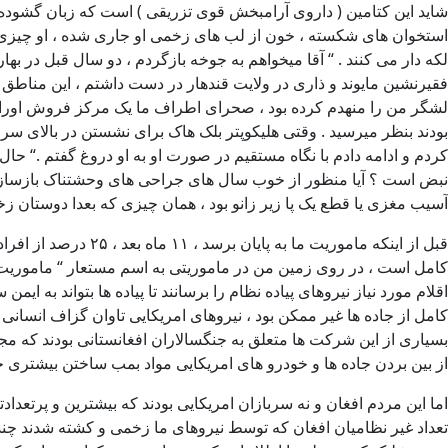
استخوان های شکسته ، خون از لب های زخمی او جاری شده ، او چیزی را 
فقیرنشین مایوند و ذاری در ولایت قندهار در دست داشتم ، این مناطق ل
لشگر من را منهدم کرده بود ، صحرای اطراف ما یک مرکز فروش اوراقچی
نبض است ؟ آیا منظور از خوب سال های جراحی های وحشتناک بازسازی 
آسیب مغزی یا قطع یک پا زیر زانو بود ، همان چیزی که بعدا دوستان زخ
قبل از اینکه ماموری
کامل است ، در روی زمین من در ماموریتی به اسم مستعار “ ماموریت بچ
اقلام مورد نیاز نیروهای پیاده نظام را برسانند تا پیاده ها بتواند به ای
کامل از جاده ها غیر ممکن بود ، نیروهای امریکایی تاوان گزاف انسانی 
بسیاری از این شرکت ها متعلق به جنگسالاران افغانستانی بودند که 
از بین بردن جاده ها و خودرو های امریکایی مواد بمب ساختن بیشتری خری
تعداد غیر نظامیان افغان که توسط نیروهای ما زخمی و کشته شدند چندین