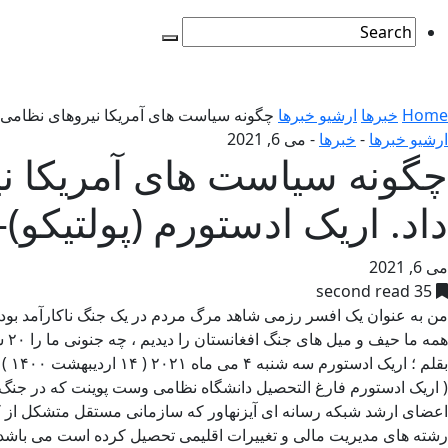
Home
خبرها
ارشیو خبرها
چگونه سیاست های آمریکا نیروهای نظامی در 
ارشیو خبرها
-
خبرها
-
می 6, 2021
چگونه سیاست های آمریکا نیر
داد. اریک ادستورم (پولتیکو)
می 6, 2021
35 second read
من به عنوان یک افسر رزمی شاهد مرگ مردم در یک جنگ ناکارآمد بودم.
همه ما حیف و میل های جنگ افغانستان را دیدیم ، چه جنونی ما را ۲۰ سال در آنجا نگه داشت ؟ امریکا کشوری است که کاملا برای جنگ هایی که به شکست خودی می انجامد طراحی شده است .
بقلم ؛ اریک ادستورم سه شنبه ۴ می ماه ۲۰۲۱ ( ۱۴ اردیبهشت ۱۴۰۰ ) از نشریه پولتیکو .
( اریک ادستورم فارغ التحصیل دانشگاه نظامی وست پوینت که در جنگ اف
رشته های مدیریت مالی و تغییرات اقلیمی تحصیل کرده است می باشد 