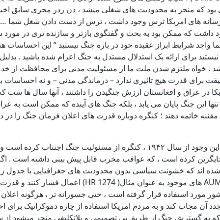
در رسانه های امریکا ترس وجود داشت ، ترس از دست دادن شغل شما …
 داشت که ممکن بود به بحث و گفتگوی بازتر و سازنده تری در مورد 
واجد شرایط ابراز عقیده خود در باره جنگ نیستید “ این احساسات هنوز
ر نیستید برای ارائه یک استدلال مستدل به جنگ اعزام شده باشید . بد
 باشد . خواه ملتزم شدن ملت ما از مسئولیت مدنی برای محافظت از خ
یکا در عراق و افغانستان ارزش جنگیدن را داشتند ، آنها سال ها ست ک
ها این جنگ پایان می یابد ، بلکه جنگ های آینده که ممکن است به عراق
ه مقننه خاتمه دهند ؛ کنگره دوباره قدرت های اعلان فرمان جنگ را در 
ماده ۱ ، بند ۸ قانون اساسی به کنگره قدرت اعلان جنگ را می دهد ، با این وجود از س
 شده اند که خشونت سیاسی بدون محدودیت های جغرافیایی یا جدول زم
)تا حدودی منحرف شده است که برای توجیه ۴۱عملیات در ۱۹ کشور مورد استفاده قرار گرفته است ، حتی
دد آن مجاب کند و به مردم امریکا استفاده از چاره دموکراتیک برای اخر
که به گسترش جنگ از طریق بی تصمیمی و بلاتکلیفی منجر میشود از سو