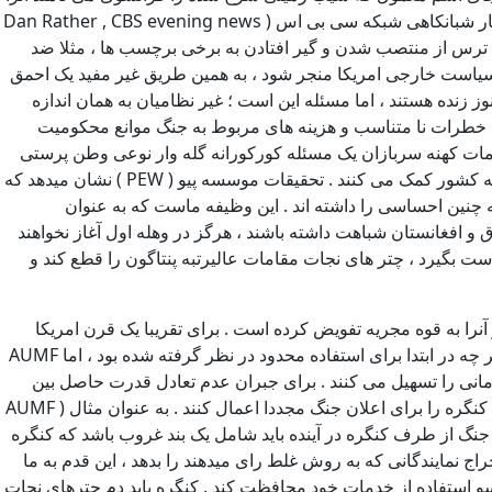
به آزادی تغییر داد ) احتمالا بیاد می آورد صحبت کردن علیه جنگ اقدامی بود که منجر به محدودیت های شغلی میشد ، دن ردر مجری سابق اخبار شبانکاهی شبکه سی بی اس ( Dan Rather , CBS evening news
 ترس از منتصب شدن و گیر افتادن به برخی برچسب ها ، مثلا ضد
سیاست خارجی امریکا منجر شود ، به همین طریق غیر مفید یک احمق
 زنده هستند ، اما مسئله این است ؛ غیر نظامیان به همان اندازه
لیل خطرات نا متناسب و هزینه های مربوط به جنگ موانع محکومیت
دمات کهنه سربازان یک مسئله کورکورانه گله وار نوعی وطن پرستی
لوبیتومیزه ( عمل برش قسمتی از مغز ) یا این حس پنهانی که گفتن حقیقت برای قدرت هیچ تاثیری ندارد – درماندگی مدنی – و نه احساسات به کشور کمک می کنند . تحقیقات موسسه پیو ( PEW ) نشان میدهد که
ه چنین احساسی را داشته اند . این وظیفه ماست که به عنوان
 و افغانستان شباهت داشته باشند ، هرگز در وهله اول آغاز نخواهند
دست بگیرد ، چتر های نجات مقامات عالیرتبه پنتاگون را قطع کند و
ال ۱۹۴۲ ، کنگره از مسئولیت جنگ اجتناب کرده است و آنرا به قوه مجریه تفویض کرده است . برای تقریبا یک قرن امریکا
اعلامیه قانونی جنگ را با “ اجازه استفاده از نیروی نظامی “ یا AUMF جایگزین کرده است ، که عواقب مخرب قابل پیش بینی داشته است . اگر چه در ابتدا برای استفاده محدود در نظر گرفته شده بود ، اما AUMF
انی را تسهیل می کنند . برای جبران عدم تعادل قدرت حاصل بین
قوای مجریه و مقننه ، رئیس جمهور بایدن و کنگره باید برای لغو همه AUMF های موجود به عنوان مثال( HR 1274) اعمال فشار کنند و قدرت کنگره را برای اعلان جنگ مجددا اعمال کنند . به عنوان مثال ( AUMF
 جسورانه تر ، هرگونه اعلان جنگ از طرف کنگره در آینده باید شامل یک بند غروب باشد که کنگره
اج نمایندگانی که به روش غلط رای میدهند را بدهد ، این قدم به ما
 استفاده از خدمات خود محافظت کند . کنگره باید دم چترهای نجات