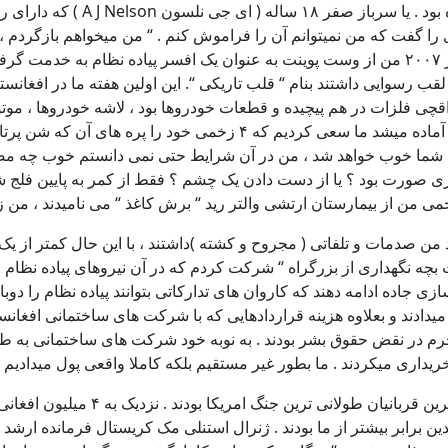
شاید این کتامین ( داروی آرامبخش 
گفت که من نمیتوانم آن را فراموش کنم . “ من میخواهم بازگردم ، رگ
قب رسوایی داشتند بنام “ قلب تاریکی “. این اولین هفته ما در افغانس
 فلزات در هم پیچیده و قطعات خودروها بود ، لاشه خودروها ، موتور 
صورت بود ؟ یا از دست دادن یک چشم ؟ فقط از کمر به پایین فلج ش
می من از بیمارستان ارتشی والتر رید “ برش کاغذ “ می نامیدند ، من ز
ت ما به پایان برسد ، ۱۱ ماه بعد ، ۲۵ درصد از افراد من صدمات و تلفاتی ( مجروح و کشته )داشتن
ه نگهداری از بزرگراه “ شرکت کردم که در آن نیروهای پیاده نظام جا
من سازی جاده ادامه دهند که کاروان های تدارکاتی بتوانند پیاده نظام را 
میدادند و بعلاوه هزینه قراردادهایی که با شرکت های ساختمانی افغانس
مجرم در نقض حقوق بشر بودند . به نوبه خود شرکت های ساختمانی به 
داری میکردند . ما بطور غیر مستقیم بلکه کاملا واقعی پول میدادیم تا 
اما این مردم افغان و نه سربازان امری
 برابر بیشتر از ما بودند . ژنرال استنلی مک کریستال فرمانده ارشد و