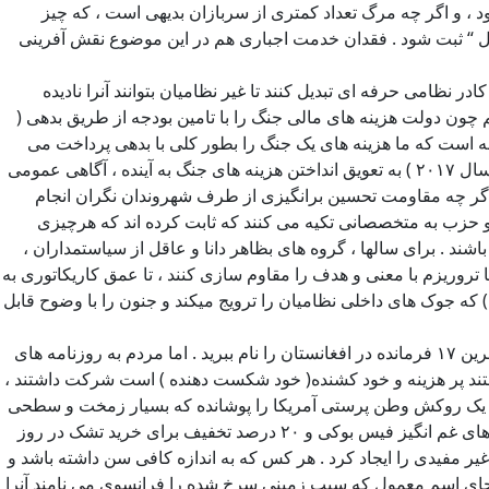
د ، و اگر چه مرگ تعداد کمتری از سربازان بدیهی است ، که چیز
ول “ ثبت شود . فقدان خدمت اجباری هم در این موضوع نقش آفرینی
و ترجیح میدهند که آنرا به یک کادر نظامی حرفه ای تبدیل کنند تا غیر نظامیان بتوانند آنرا نادیده
م چون دولت هزینه های مالی جنگ را با تامین بودجه از طریق بدهی (
قه است که ما هزینه های یک جنگ را بطور کلی با بدهی پرداخت می
کنیم . در واقع ما در زمان جنگ مکررا مالیات را کاهش میدهیم ( همانطوری که دولت بوش پسر در سال ۲۰۰۱ و ۲۰۰۳ انجام داد و ترامپ در سال ۲۰۱۷ ) به تعویق انداختن هزینه های جنگ به آینده ، آگاهی عمومی
. اگر چه مقاومت تحسین برانگیزی از طرف شهروندان نگران انجام
 دو حزب به متخصصانی تکیه می کنند که ثابت کرده اند که هرچیزی
ت ( Ivy League آیوی لیگ ) و مدل های موی مرتب داشته باشند . برای سالها ، گروه های بظاهر دانا و عاقل از سیاستمداران ،
 تروریزم با معنی و هدف را مقاوم سازی کنند ، تا عمق کاریکاتوری به
مای شبیه تارنمای آنیون ( onion esque که مزاح غیر واقعی و طنز است ) که جوک های داخلی نظامیان را ترویج میکند و جنون را با وضوح قابل
“ طالبان تعجب می کنند که چه کسانی پس از خروج امریکا عملیات را حمایت مالی خواهند کرد” و “ ما “ در حال پیشرفت واقعی هستیم “ ، آخرین ۱۷ فرمانده در افغانستان را نام ببرید . اما مردم به روزنامه های
نستند پر هزینه و خود کشنده( خود شکست دهنده ) است شرکت داشتند ،
 جسورانه که آنها با این عمل از “ سربازان حمایت می کنند “ این وطن پرستی نیست ، این خیانت است . از ۱۱ سپتامبر یک روکش وطن پرستی آمریکا را پوشانده که بسیار زمخت و سطحی
است . به گفته نویسنده و کهنه سرباز فیل کلی “ وطن دوستی صادقانه “ بجای اینکه بحث عمومی متفکرانه انجام شود ، کهنه سربازان شکلک های غم انگیز فیس بوکی و ۲۰ درصد تخفیف برای خرید تشک در روز
وانی اجتماعی غیر مفیدی را ایجاد کرد . هر کس که به اندازه کافی سن داشته باشد و
رخ شده آزادی ( جنبشی در امریکا که بجای اسم معمول که سیب زمینی سرخ شده را فرانسوی می نامند آنرا