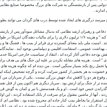
ی دولتی پس از بازنشستگی به شرکت های بزرگ مخصوصا صنایع نظامی می 
ندازند .
یرسد درگیری های ایجاد شده توسط درب های گردان می توانند بطور با
ان دفاعی و رهبران ارشد نظامی که بدنبال مشاغل سودآور پس از بازنش
اشتباه میگیرند ، پدیده جت F35 را بخاطر میاورد که “ نه بخوبی کار می کند “ و هزینه ۱/۶ 
د . امنیت ملی باید معنای گسترده تری فراتر از بمب ها ، فشنگ ها و پ
بهداشت عمومی ، استقامت اقلیمی و دیپلماسی بوجود آیند . نمایندگانی
نطقی سازی و کاهش بودجه دفاعی آغاز کرده اند ، انتقاد از سیاسیت خارجی امری
یکای “ است . هزینه های مقابله نکردن بر علیه این جنگ های بی هدف بر
ا آنها تحمل رنج بکند بسیار سنگین است . من دیده ام که چگونه هزینه 
 و خشونت به هر بخشی از کشور سرایت کرده و گرچه تشخیص اینکه این اق
نده تر از جنگ برای ارتش بود . سرباز دیگری هم اکنون پس از قتل
م شده و در حال گذراندن حبس خود است ، او و یک همدستش با تیر و کمان به 
دند ، آنها از ماشین مقتول برای سرقت از بانک استفاده کردند ، این ا
خود 