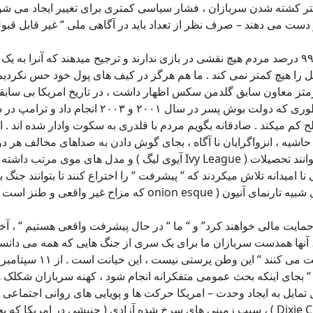
کمتر کشته شدن سربازان ، فشار سیاسی کمتری برای تغییر ایجاد می شو
ست می دهند – صرف نظر از تعداد باید در آگاهی ملی “ غیر قابل قب
پروژه نظارت بر دولت ( POGO ) اعلام میکند “ بدون خدمت اجباری “ ۹۹ درصد مردم هیچ نقشی در بازی ندارند 
 کل را هیچ کمتر نمی کند . ما هم هرگز در کیف های پول خود حس نکردی
ورمتز معاون سابق گلدمن سکس اظهار داشت ، در تاریخ امریکا بی ساب
لح کم میکند . صادقانه بگویم مردم با قلدری به سکوت وادار شده اند 
ر حاشیه ، انزواگرایان نا آگاه ، بجای گوش دادن به صداهای مخالف هر
ممکن است باشند بجز متخصص ، بنظر میرسد که شارلاتان ها هم می‌توانند تحصیلا
یدانه تلاش میکردند که “ پیشرفت “ را اختراع کنند تا بتوانند جنگ با
قهقرا رفتند ، شوخی های گزنده درون بلاگ ( Duffle Blog ) یک تارن
ست ، آنها همدست سربازان ما برای یک سری از جنگ هایی که همه می دا
که همزمان با حفظ ایده
شاید از ترس ، شاید به دلیل تمایل به ایجاد وحدت – امریکا حرکت ها و پویایی های ر
بخاطر بیاورد روش های نابودی حرفه ای توسط دیکسی چیکس (Dixie Chicks ) ، سیب زمینی های س