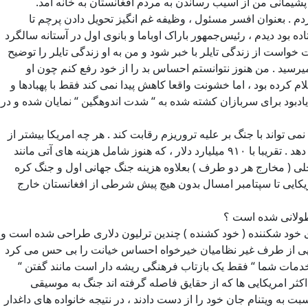
 پشیمانی من از آسیب رساندن به مردم افغانستان به خانه آمد.
ک سپاردم . بعنوان افسر مسئول ، وظیفه غم انگیز تحویل دادن پرچم تا
ه بود دیدم ، رئیس‌جمهور باراک اوباما و بانوی اول در آستانه سالگرد
ایت خواست از زندگی تایلر با خبر شود و من به او زندگی تایلر را توضیح
رسید . من هنوز نتوانستم احساس بد را از خود رفع کنم چون او
د خود برای کاهش این تعداد را اعلام کرده بود ، اما خشونت واقعا کاهش پیدا نمی کند فقط با پهبادها و
دبود برای سربازان کشته شده به “ شدت اندوهگین “ نمایان شده و در
 تواند با جنگ بر علیه تروریزم رقابت کند . هر چه امریکا بیشتر از
سربازان و دلارهای مالیات دهندگان خود هزینه کرده و از اعتبار جهانی خود فرصت سوزی می کند ، امریکا بیشتر به زیان کردن خود ادامه می دهد . تقریبا با ۹۱۰ میلیارد دلار ، که هنوز شامل هزینه های آتی مانند
لی ( مخارج هر دو طرف ) بعلاوه هزینه جنگ جهانی اول و جنگ کره
ام کرد که تمام نیروهای امریکایی تا سپتامبر امسال بدون هیچ پیش شرطی از افغانستان خارج
 طولانی شده است ؟
های خود شکننده ( خود کشنده ) چندین ترلیون دلاری طراحی شده است و
گذشته و آبجوهای مجانی اهدایی از طرف غیر نظامیان خیرخواه احساس خیانت را بی حس می کرد
خدمات شما “ فقط یک بازتاب فرهنگی ریشه دار است مانند گفتن “
ثر امریکایی ها که از حقایق فاصله گرفته اند جنگ به موسیقی
به ویتنام جان خود را از دست دادند ، در نتیجه خانواده های داغدار