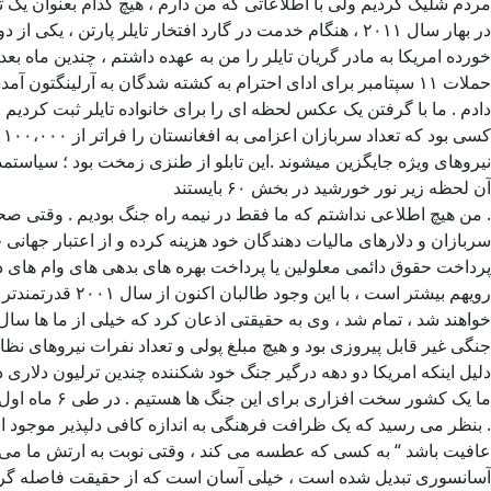
مردم شلیک کردیم ولی با اطلاعاتی که من دارم ، هیچ کدام بعنوان یک ته
در بهار سال ۲۰۱۱ ، هنگام خدمت در گارد افتخار تایلر پا
خورده امریکا به مادر گریان تایلر را من به عهده داشتم ، چندین ماه بعد
حملات ۱۱ سپتامبر برای ادای احترام به کشته شدگان به آرلینگتون
دادم . ما با گرفتن یک عکس لحظه ای را برای خانواده تایلر ثبت کرد
ک
نیروهای ویژه جایگزین میشوند .این تابلو از طنزی زمخت بود ؛ سیاستم
آن لحظه زیر نور خورشید در بخش ۶۰ بایستند
. من هیچ اطلاعی نداشتم که ما فقط در نیمه راه جنگ بودیم . وقتی صحبت
پرداخت حقوق دائمی معلولین یا پرداخت بهره های بدهی های وام های د
رویهم بیشتر اس
خواهند شد ، تمام شد ، وی به حقیقتی اذعان کرد که خیلی از ما ها سال 
جنگی غیر قابل پیروزی بود و هیچ مبلغ پولی و تعداد نفرات نیروهای نظ
دلیل اینکه امریکا دو دهه درگیر جنگ خود شکننده چندین ترلیون دلاری
ما یک کشور
. بنظر می رسید که یک ظرافت فرهنگی به اندازه کافی دلپذیر موجود ا
عافیت باشد “ به کسی که عطسه می کند ، وقتی نوبت به ارتش ما می رس
آسانسوری تبدیل شده است ، خیلی آسان است که از حقیقت فاصله گرفته و 