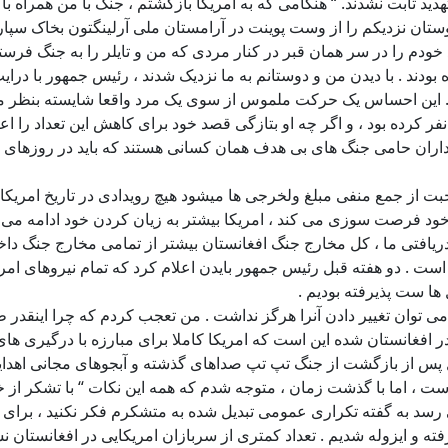
دید ثابت نشدند. “ هنگامی که به امریکا بازگشتم ، جنگ با من همراه با
رتن ، یکی از دوستان نزدیکم را از وست پوینت در آرامستان ملی آرلینگتون بخا
 خودم را در سر همان قبر در کنار مردی که من و تایلر را به جنگ فرستاد
 آمده بودند . با دیدن من و دوستانم به ما نزدیک شدند ، رئیس جمهور با در
یم . این احساس یک حرکت ملموس از سوی یک مرد واقعا شایسته بنظر می
سی بود که تعداد سربازان اعزامی به افغانستان را فراتر از ۱۰۰،۰۰۰ نفر کرده بود ، و اگر چه او بتازگی قص
داران حامی جنگ های بی هدف همان کسانی هستند که باید در روزهای یا
 از جمع منفی مبلغ ولخرجی ها میشود هیچ رویدادی در تاریخ امریکا نمی
ریافتی ما ، کل مخارج جنگ افغانستان بیشتر از تمامی مخارج جنگ داخ
ت ، با این وجود طالبان اکنون از سال ۲۰۰۱ قدرتمندتر است . دو هفته قبل رئیس جمهور بایدن اعل
ها ست پذیرفته بودیم .
امی توان تغییر دادن آنرا هرگز نداشت . من تعجب کردم که چرا اینقدر
 در افغانستان شده این است که امریکا کاملا برای مبارزه با درگیری 
 سخت افزاری برای این جنگ ها هستیم . در طی ۶ ماه اول پس از بازگشت از جنگ تپ تپ صداهای 
ست ، اما با گذشت زمان ، متوجه شدم که همه این نکات “ با تشکر از 
د به گفته تکراری عمومی تبدیل شده به متشکرم فکر نکنید ، برای اک
ایزوله شدیم . تعداد کمتری از سربازان امریکایی در افغانستان نسبت 