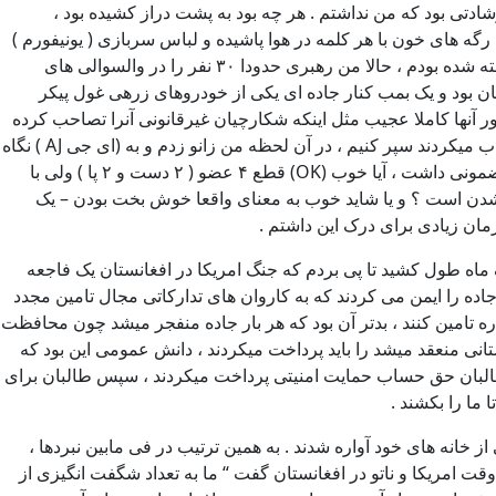
قوی تزریقی ) است که زبان گشوده بود . یا سرباز صفر ۱۸ ساله ( ای جی نلسون A J Nelson ) که دارای رشادتی بود که من نداشتم . هر چه بود به پشت دراز کشیده بود ،
ه های خون با هر کلمه در هوا پاشیده و لباس سربازی ( یونیفورم )
لکه دار می کنند . “ آقا میخواهم به جوخه بازگردم ، دو سال قبل در بهار ۲۰۰۷ من از وست پوینت به عنوان یک افسر پیاده نظام به خدمت گرفته شده بودم ، حالا من رهبری حدودا ۳۰ نفر را در والسوالی های
تان بود و یک بمب کنار جاده ای یکی از خودروهای زرهی غول پیکر
آنها کاملا عجیب مثل اینکه شکارچیان غیرقانونی آنرا تصاحب کرده
بودند بنظر میرسید . وقتی هلیکوپتر بلک هاک برای نشستن در بالای سر آماده میشد ما سعی کردیم که ۴ زخمی خود را پره های آن که شن پرتاب میکردند سپر کنیم ، در آن لحظه من زانو زدم و به (ای جی AJ ) نگاه
کردم و ادامه دادم با نگاه مستقیم در صورت او به او دروغ گفتم .“ حال شما خوب خواهد شد ، من در آن شرایط حتی نمی دانستم خوب چه مضمونی داشت ، آیا خوب (OK) قطع ۴ عضو ( ۲ دست و ۲ پا ) ولی با
دن است ؟ و یا شاید خوب به معنای واقعا خوش بخت بودن – یک
مان زیادی برای درک این داشتم .
د ، با این حال کمتر از یک ماه طول کشید تا پی بردم که جنگ امریکا در افغانستان یک فاجعه
ده را ایمن می کردند که به کاروان های تدارکاتی مجال تامین مجدد
دوباره تامین کنند ، بدتر آن بود که هر بار جاده منفجر میشد چون محافظت
تانی منعقد میشد را باید پرداخت میکردند ، دانش عمومی این بود که
طالبان حق حساب حمایت امنیتی پرداخت میکردند ، سپس طالبان برای
ما را بکشند .
کایی بودند که بیشترین و پرتعدادترین قربانیان طولانی ترین جنگ امریکا بودند . نزدیک به ۴ میلیون افغانی از خانه های خود آواره شدند . به همین ترتیب در فی مابین نبردها ،
قت امریکا و ناتو در افغانستان گفت “ ما به تعداد شگفت انگیزی از