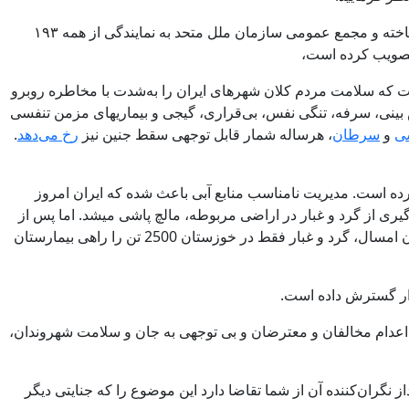
شورای حقوق بشر سازمان ملل در آوریل ۲۰۲۱ در قطعنامه ۴۸/۱۳ خود، حق انسان برای داشتن محیطی پاک، سالم و پایدار را به رسمیت شناخته و مجمع عمومی سازمان ملل متحد به نمایندگی از همه ۱۹۳
ت که سلامت مردم کلان شهرهای ایران را به‌شدت با مخاطره روبرو
ش و خارش چشم، خارش گلو، سوزش بینی، سرفه، تنگی نفس، بی‌قراری، گیجی و بیماریهای مزمن تنفسی
سی
و
سرطان
، هرساله شمار قابل توجهی سقط جنین نیز
رخ می‌دهد
.
کرده است. مدیریت نامناسب منابع آبی باعث شده که ایران امروز
ری از گرد و غبار در اراضی مربوطه، مالچ پاشی میشد. اما پس از
، غرب ایران، و سرانجام تقریباً در همهٔ ایران بوده است. تابستان امسال، گرد و غبار فقط در خوزستان 2500 تن را راهی بیمارستان
ار گسترش داده ‌است.
اعدام مخالفان و معترضان و بی توجهی به جان و سلامت شهروندان،
ران‌کننده آن از شما تقاضا دارد این موضوع را که جنایتی دیگر