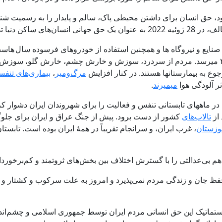
نیا تصویب کرده است،
صنایع و نیروگاه ها و همچنین استفاده از خودروهای فرسوده سال هاس
ساخته است. درجه آلودگی آن (air quality index, AQI) به ۱۵۰ تا ۲۰۰ میرسد. مردم از سردرد، سوز
جوع به بیمارستانها هستند. در کنار افزایش
مرگ
ومیر
،
بیماری‌های تنف
میمیرند
.
ا در ماههای تابستانی تنفس و فعالیت را برای شهروندان ایران دشوار 
تالاب‌های
کشور از دست برود. پیش از جنگ عراق و ایران برای جلوگی
زستان
م بی‌عدالتی را با گسترش اختلاف بین بخش‌های ثروتمند و کم‌برخورد
فظ جان و زندگی مردم نمی‌پذیرد و امروز به علت سرکوب و کشتار و 
تیک این حق انسانی مردم ایران توسط جمهوری اسلامی و چشم‌انداز نگ