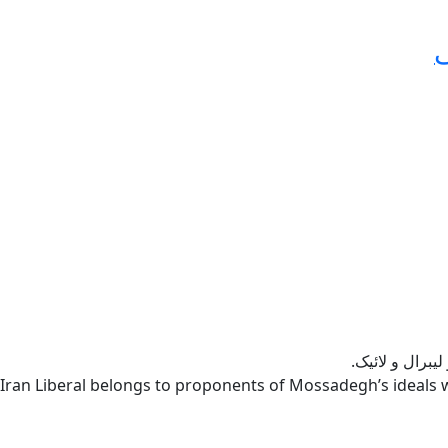
ی
یبرال و لائیک.
Iran Liberal belongs to proponents of Mossadegh’s ideals w