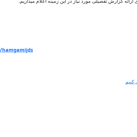
 ارائه گزارش تفصیلی مورد نیاز در این زمینه اعلام میداریم.
مگامی”
om/hamgamijds
 کنیم