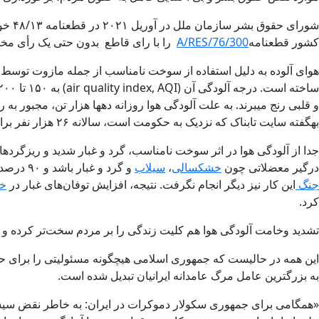
کشور قطعنامه
A/RES/76/300
را با رای قاطع بدون حتی یک رأی مخالف، در 28 ژوئیه 2022 به عنوان یک حق جهانی انسان‌های ساکن د
هوای آلوده به دلیل استفاده از سوخت نامناسب از جمله مازوت توسط 
و قلبی رنج میبرند. به علت آلودگی هوا روزانه دهها هزار تن، مجبور به ر
بهگفته سایت تابناک که نزدیک به حکومت است، سالانه ‌۲۶ هزار نفر براثر آلودگی هوا
جدا از آلودگی هوا در اثر سوخت نامناسب، گرد و غبار شدید و ریزگرده
درگیر معضلاتی چون
خشکسالی
،
سیلاب
و گرد و غبار باشد و ۹۰ درصد از
جنگ
این کار نیز دیگر انجام نگرفت. نتیجه، افزایش توفان‌های غبار در
خو
کرد.
تشدید وخامت آلودگی هوا هم کلیت زندگی را بر مردم سخت‌تر کرده و ه
این همه در حالیست که جمهوری اسلامی هیچگونه مسئولیتی را برای ح
به بزرگترین عامل مرگ عامدانه ایرانیان تبدیل شده است.
«همگامی برای جمهوری سکولار دموکرات در ایران: به خاطر نقض سیستما