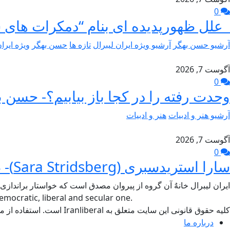
0
علل ظهورپدیده ای بنام “دمکرات های 
آرشیو حسن بهگر
آرشیو ویژه ایران لیبرال
تازه ها
حسن بهگر
ویژه ایرا
آگوست 7, 2026
0
وحدت رفته را در کجا باز بیابیم؟- حسن ب
آرشیو هنر و ادبیات
هنر و ادبیات
آگوست 7, 2026
0
سارا استریدسبری (Sara Stridsberg)- طاهر جام برسنگ
ایران لیبرال خانهٌ آن گروه از پیروان مصدق است که خواستار براندازی
mocratic, liberal and secular one.
کلیه حقوق قانونی این سایت متعلق به Iranliberal است. استفاده از مطالب سایت با ذکر منبع آزاد است.
درباره ما