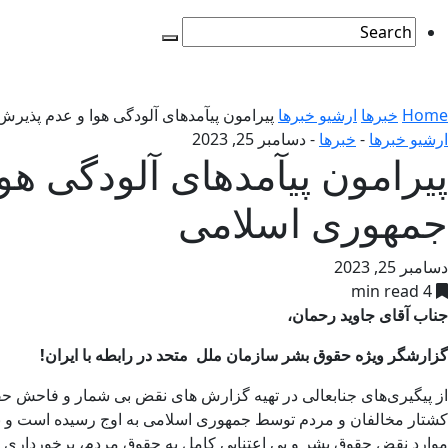
Home
خبرها
ارشیو خبرها
پيرامون پيآمدهای آلودگی هوا و عدم پذي
ارشیو خبرها
-
خبرها
-
دسامبر 25, 2023
پيرامون پيآمدهای آلودگی ه
جمهوری اسلامی
دسامبر 25, 2023
4 min read
جناب آقای جاوید رحمان،
گزارشگر ویژه حقوق بشر سازمان ملل
متحد
در رابطه با ایران
!
از پیگیری‌های جنابعالی در تهیه گزارش های نقض بی شمار و فاحش حقوق
کشتار مخالفان و مردم توسط جمهوری اسلامی به اوج رسیده است و با س
موارد نقض حقوق بشر و بی اعتنایی کامل به حقوق مردم، برخورداری از 