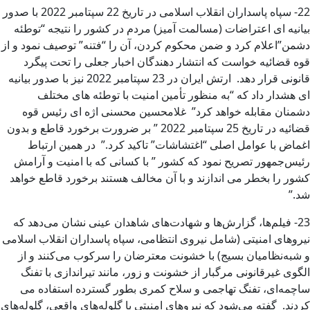
22- سپاه پاسداران انقلاب اسلامی در تاریخ 22 سپتامبر 2022 با صدور
بیانیه ای اعتراضات (مسالمت آمیز) مردم در کشور را نتیجه “توطئه
دشمن”اعلام کرد و ضمن محکوم کردن، آن را “فتنه” توصیف نمود و از
قوه قضائیه خواست که انتشار دهندگان اخبار جعلی را تحت پیگرد
قانونی قرار دهد. ارتش ایران در 23 سپتامبر 2022 نیز با صدور بیانیه
ای هشدار داد که “به منظور تأمین امنیت با توطئه های مختلف
دشمنان مقابله خواهد کرد” غلامحسین محسنی اژه ای رئیس قوه
قضائیه در تاریخ 25 سپتامبر 2022 ” بر ضرورت برخورد قاطع و بدون
اغماض با عوامل اصلی “اغتشاشات” تاکید کرد.” در همین ارتباط
رئیس‌جمهور تصریح نمود که کشور ” با کسانی که با امنیت و آرامش
کشور را بخطر می اندازند و با آن مخالف هستند برخورد قاطع خواهد
شد.”
23- فیلم‌ها، گزارش‌ها و شهادت‌های شاهدان عینی نشان می‌دهد که
نیروهای امنیتی (شامل نیروی انتظامی، سپاه پاسداران انقلاب اسلامی
و شبه‌نظامیان بسیج) با خشونت معترضان را سرکوب می‌کنند و از
الگوی غیرقانونی مرگبار از خشونت و زور، مانند تیراندازی با تفنگ
ساچمه‌ای، تفنگ تهاجمی و سلاح کمری بطور گسترده استفاده می
کردند. گفته می‌شود که نیروهای امنیتی با گلوله‌های واقعی، گلوله‌های