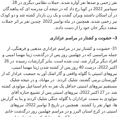
نفر زخمی و صدها نفر آواره شدند. حملات نظامی دیگری در 28
سپتامبر 2022 در کویا رخ داد که در نتیجه آن مدرسه ای که پناهندگان
در آن اسکان داشتند ویران گشت و یک زن باردار کشته شد و دو کودک
نیز زخمی شدند. همچنین در ماه نوامبر 2022 چندین نفر بر اثر حملات
متعدد دیگر جان خود را از دست دادند.
3
–
خشونت و کشتار در مراسم عزاداری
31- خشونت و کشتار نیز در مراسم عزاداری مذهبی و فرهنگی، از
جمله مراسمی که در چهلمین روز پس از درگذشت ژینا مهسا امینی و
افراد دیگر برگزار شد، ثبت شده است. بنابر گزارشات رسیده در 26
اکتبر 2022، درست 40 روز پس از کشته شدن ژینا مهسا امینی،
نیروهای امنیتی با گلوله واقعی و گاز اشک آور به جمعیت عزادار که از
گورستان برمی گشتند، شلیک کردند. در مهاباد، و در نتیجه شلیک
مستقیم نیروهای امنیتی حداقل یک نفر به نام اسماعیل مولودی کشته
شد. در 27 اکتبر 2022، نیروهای امنیتی پس از تشییع جنازه آقای
مولودی به سمت عزاداران با گلوله جنگی شلیک کردند و بنا به گزارش
ها، چهار نفر را کشتند. همچنین در تاریخ 3 نوامبر 2022، نیروهای
امنیتی در کرج استان البرز و در مراسم چهلمین روز درگذشت خانم