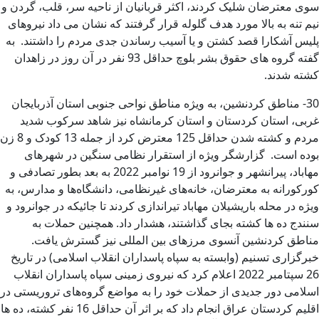
سوی معترضان شلیک کردند، اکثر قربانیان از ناحیه سر، قلب، گردن و
نیم تنه به بالا مورد هدف گلوله قرار گرفتند که نشان می داد نیروهای
پلیس آشکارا قصد کشتن و یا آسیب رساندن جدی مردم را داشتند. به
گفته گروه های حقوق بشر بلوچ حداقل 93 نفر در آن روز در زاهدان
کشته شدند.
30- مناطق کردنشین، به ویژه مناطق نواحی جنوبی استان آذربایجان
غربی، استان کردستان و استان کرمانشاه نیز شاهد سرکوب شدید
مردم و کشته شدن حداقل 125 معترض کرد از جمله 13 کودک و 8 زن
بوده است. گزارشگر ویژه از استقرار نظامی سنگین در شهرهای
مهاباد، پیرانشهر و جوانرود از 19 نوامبر 2022 به بعد بطور تصادفی و
کورکورانه به معترضان، خانه‌های غیرنظامی، دانشگاه‌ها و مدارس، به
ویژه در محله باریشیلان مهاباد تیراندازی کردند تا جائیکه در جوانرود و
سنندج ده ها کشته بجای گذاشتند، هشدار داد. همچنین حملات به
مناطق کردنشین آنسوی مرزهای بین المللی نیز گسترش یافت.
خبرگزاری تسنیم (وابسته به سپاه پاسداران انقلاب اسلامی) در تاریخ
26 سپتامبر 2022 اعلام کرد که نیروی زمینی سپاه پاسداران انقلاب
اسلامی دور جدیدی از حملات خود را به مواضع گروه‌های تروریستی در
اقلیم کردستان عراق انجام داد که بر اثر آن حداقل 16 نفر کشته، ده ها