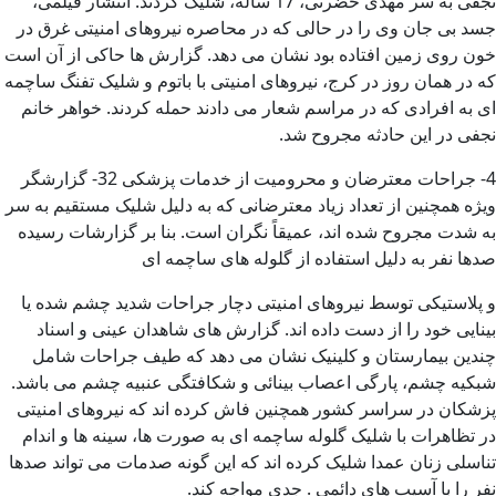
نجفی به سر مهدی حضرتی، 17 ساله، شلیک کردند. انتشار فیلمی،
جسد بی جان وی را در حالی که در محاصره نیروهای امنیتی غرق در
خون روی زمین افتاده بود نشان می دهد. گزارش ها حاکی از آن است
که در همان روز در کرج، نیروهای امنیتی با باتوم و شلیک تفنگ ساچمه
ای به افرادی که در مراسم شعار می دادند حمله کردند. خواهر خانم
نجفی در این حادثه مجروح شد.
4- جراحات معترضان و محرومیت از خدمات پزشکی 32- گزارشگر
ویژه همچنین از تعداد زیاد معترضانی که به دلیل شلیک مستقیم به سر
به شدت مجروح شده اند، عمیقاً نگران است. بنا بر گزارشات رسیده
صدها نفر به دلیل استفاده از گلوله های ساچمه ای
و پلاستیکی توسط نیروهای امنیتی دچار جراحات شدید چشم شده یا
بینایی خود را از دست داده اند. گزارش های شاهدان عینی و اسناد
چندین بیمارستان و کلینیک نشان می دهد که طیف جراحات شامل
شبکیه چشم، پارگی اعصاب بینائی و شکافتگی عنبیه چشم می باشد.
پزشکان در سراسر کشور همچنین فاش کرده اند که نیروهای امنیتی
در تظاهرات با شلیک گلوله ساچمه ای به صورت ها، سینه ها و اندام
تناسلی زنان عمدا شلیک کرده اند که این گونه صدمات می تواند صدها
نفر را با آسیب های دائمی . جدی مواجه کند.