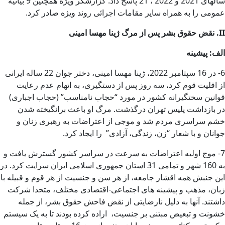
سالهای 2021 و 2022 ، 21 پاسخ داد. گزارشگر ویژه همچنین 9 بیانیه
عمومی را به همراه سایر مقامات اجرائی روند ویژه صادر کرد.
II
.
نقض حقوق بشر پس از مرگ ژینا مهسا امینی
الف
:
پیشینه
6- در 16 سپتامبر 2022، ژینا مهسا امینی، دختر جوان 22 ساله ایرانی
از اقلیت قوم کرد، سه روز پس از دستگیری، به اتهام عدم رعایت
قوانین سختگیرانه کشور در مورد “حجاب نامناسب” (حجاب اجباری)
در بازداشت پلیس تهران درگذشت. مرگ او باعث برانگیخته شدن
خشم سراسری مردم شد و موجی از اعتراضات به رهبری زنان و
جوانان و با شعار “زن، زندگی، آزادی” را ایجاد کرد.
7- موج اولیه اعتراضات به سرعت در سراسر کشور گسترش یافت و
به 160 شهر و تمامی 31 استان جمهوری اسلامی ایران سرایت کرد. در
این جنبش همه اقشار جامعه، از هر سن و جنسیت از هر قوم و قبیله با
زبان، مذهب و پیشینه های اجتماعی-اقتصادی مختلف، متحدا شرکت
داشتند. آنها به دلیل نارضایتی از نقض فاحش حقوق بشر، از جمله
خشونت و تبعیض مبتنی بر جنسیت، اراده کرده بودند تا به یک سیستم