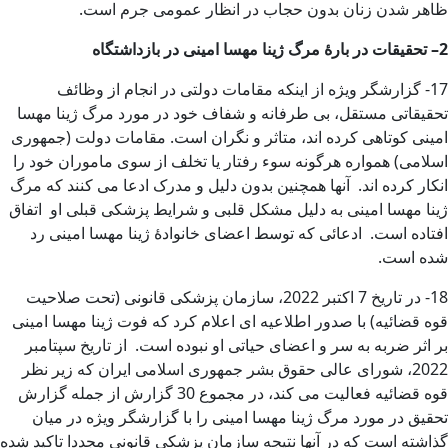
ظاهر شدن زنان بدون حجاب در انظار عمومی جرم است.
2
–
تحقیقات در بارۀ مرگ ژینا مهسا امینی در بازداشتگاه
17- گزارشگر ویژه از اینکه مقامات دولتی در انجام از وظائف
تحقیقاتی مستقل، بی طرفانه و شفاف خود در مورد مرگ ژینا مهسا
امینی کوتاهی کرده اند، متاثر و نگران است. مقامات دولت (جمهوری
اسلامی) همواره هرگونه سوء رفتار یا تخلف از سوی ماموران خود را
انکار کرده اند. آنها همچنین بدون دلیل و مدرک ادعا می کنند که مرگ
ژینا مهسا امینی به دلیل مشکل قلبی و شرایط پزشکی قبلی او اتفاق
افتاده است. ادعائی که توسط اعضای خانوادۀ ژینا مهسا امینی رد
شده است.
18- در تاریخ 7 اکتبر 2022، سازمان پزشکی قانونی (تحت صلاحیت
قوه قضائیه) با صدور اطلاعیه ای اعلام کرد که فوت ژینا مهسا امینی
بر اثر ضربه به سر و اعضای حیاتی او نبوده است. از تاریخ سپتامبر
2022، شورای عالی حقوق بشر جمهوری اسلامی ایران که زیر نظر
قوه قضائیه فعالیت می کند، در مجموع 30 گزارش از جمله گزارش
تحقیق در مورد مرگ ژینا مهسا امینی را با گزارشگر ویژه در میان
گذاشته است که در آنها نتیجه سازمان پزشکی قانونی مجددا تاکید شده