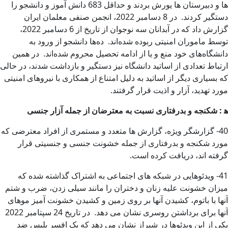
ها و دبیرستان ها یورش بردند و حداقل 683 دانش آموز و دانشجو را
دستگیر کردند. در 8 دسامبر 2022، انجمن صنفی معلمان ایران
گزارش داد که در آبدانان سه نوجوان از تاریخ از 6 دسامبر 2022،
توسط ماموران امنیتی ربوده شده‌اند. ده‌ها دانشجو از ورود به
دانشگاه‌های خود منع و یا از ادامه تحصیل محروم شده‌اند. در همین
ارتباط تعدادی از اساتید دانشگاه نیز دستگیر و بازداشت شدند، در حالی
که بسیاری دیگر از اساتید به دلیل امتناع از همکاری با نیروهای امنیتی
مورد تهدید، آزار و اذیت قرار گرفتند.
ه‍
:
شکنجه و بدرفتاری نسبت به معترضان از جمله آزار جنسی
40- گزارشگر ویژه، گزارش ها متعدد و مستمری از افراد معترضی که
مورد شکنجه و بدرفتاری از جمله خشونت جنسی و جنسیتی قرار
گرفته اند، دریافت کرده است.
41- ویدئوهایی در شبکه های اجتماعی به اشتراک گذاشته شده که
میزان خشونت علیه زنان و دختران را مانند سیلی زدن، ضرب و شتم
آنها با باتوم، کشیدن آنها بر روی زمین و کشیدن خشونت آمیز موهای
آنها برای برداشتن روسری نشان می دهد. در تاریخ 24 سپتامبر 2022
یکی از این ویدئوها در شیراز نشان می دهد که یک افسر پلیس ضد