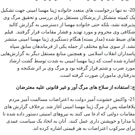
20- نه تنها درخواست های متعدد خانواده ژینا مهسا امینی جهت تشکیل
یک کمیته متشکل از پزشکان مستقل برای بررسی و تحقیق مرگ وی
پذیرفته نشد، بلکه حتی خانواده مهسا از دسترسی به گزارش کالبد
شکافی وی محروم و مورد تهدید و فشار مقامات قرار گرفتند. فیلم
های ضبط شده (مدار بسته) هنگام دستگیری ژینا مهسا امینی منتشر
نشد. از سوی منابع مختلف از جمله یکی از فرماندهان سابق سپاه
پاسداران انقلاب اسلامی و همچنین منابع مستقل دیگر به گزارش‌هایی
اشاره شده است که ژینا مهسا امینی به شدت توسط گشت ارشاد
مورد ضرب و شتم قرار گرفته بود و مرگ وی بر اثر شکنجه و
بدرفتاری ماموران صورت گرفته است.
ج
:
استفاده از سلاح های مرگ آور و غیر قانونی علیه معترضان
21- واکنش خشونت آمیز دولت به اعتراضات مسالمت آمیز مردم
بلافاصله پس از مرگ ژینا مهسا امینی آغاز شد. برخلاف گزارش های
مقامات دولتی که ادعا می کنند به نیروهای امنیتی دستور داده شده تا
با مدارا و خویشتن داری عمل کنند، آنان به اتخاذ یک سیاست عمدی
برای سرکوب اعتراضات به هر قیمتی اشاره کرده اند.