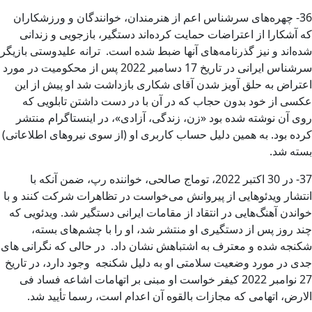
36- چهره‌های سرشناس اعم از هنرمندان، خوانندگان و ورزشکاران
که آشکارا از اعتراضات حمایت کرده‌اند دستگیر، بازجویی و زندانی
شده‌اند و نیز گذرنامه‌های آنها ضبط شده است. ترانه علیدوستی بازیگر
سرشناس ایرانی در تاریخ 17 دسامبر 2022 پس از محکومیت در مورد
اعتراض به حلق آویز شدن آقای شکاری بازداشت شد او پیش از این
عکسی از خود بدون حجاب که در آن با در دست داشتن تابلویی که
روی آن نوشته شده بود «زن، زندگی، آزادی»، در اینستاگرام منتشر
کرده بود. به همین دلیل حساب کاربری او (از سوی نیروهای اطلاعاتی)
بسته شد.
37- در 30 اکتبر 2022، توماج صالحی، خواننده رپ، ضمن آنکه با
انتشار ویدئوهایی از پیروانش می‌خواست در تظاهرات شرکت کنند و با
خواندن آهنگ‌هایی در انتقاد از مقامات ایرانی دستگیر شد. ویدئویی که
چند روز پس از دستگیری او منتشر شد، او را با چشم‌های بسته،
شکنجه شده و معترف به اشتباهش نشان داد. در حالی که نگرانی های
جدی در مورد وضعیت سلامتی او به دلیل شکنجه وجود دارد، در تاریخ
27 نوامبر 2022 کیفر خواست او مبنی بر اتهامات اشاعه فساد فی
الارض، اتهامی که مجازات بالقوه آن اعدام است، رسما تأیید شد.