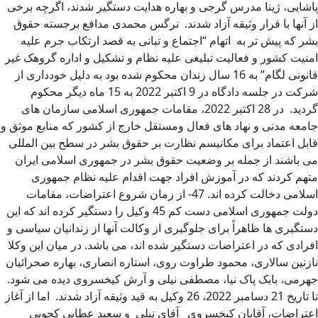
پاشایی، ژینا مدرس گرجی و بهاره هدایت دستگیر شدند، اگرچه برخی
از آنها با قرار وثیقه آزاد شدند. نرگس محمدی مدافع برجسته حقوق
بشر که پیش تر به اتهام “اجتماع و تبانی به قصد ارتکاب جرم علیه
امنیت کشور و فعالیت تبلیغی علیه نظام و تشکیل و اداره گروهک غیر
قانونی لگام” به 16 سال زندان محکوم شده بود به دلیل خودداری از
شرکت در جلسه دادگاه در 9 اکتبر 2022 به 15 ماه دیگر محکوم
گردید. در 28 اکتبر 2022، مقامات جمهوری اسلامی سازمان های
جامعه مدنی و نهاد های فعال ومستقل خارج از کشور که منابع موثق و
قابل اعتماد برای مکانیسم نظارت بر حقوق بشر در سطح بین المللی
می باشند از جمله بر وضعیت حقوق بشر در جمهوری اسلامی ایران
متهم کردند که در آموزش افراد جهت اقدام علیه نظام جمهوری
اسلامی دخالت کرده اند. 47- از زمان شروع اعتراضات، مقامات
دولت جمهوری اسلامی دست کم 45 وکیل را دستگیر کرده اند که این
دستگیری ها ظاهراً برای جلوگیری از وکالت آنها از زندانیان سیاسی و
افرادی که در اعتراضات دستگیر شده اند، می باشد. در میان این وکلا
نازنین سالاری، محمود طراوت روی، استاره انصاری، بهاره صحرائیان
جهرمی، بابک پاک نیا، مصطفی نیلی و آرش کیخسروی دیده می شود.
تا تاریخ 21 دسامبر 2022، 26 وکیل به قید وثیقه آزاد شدند. اما از آغاز
اعتراضات، آقایان کیخسروی آقای نیلی و سعید عطایی کچویی