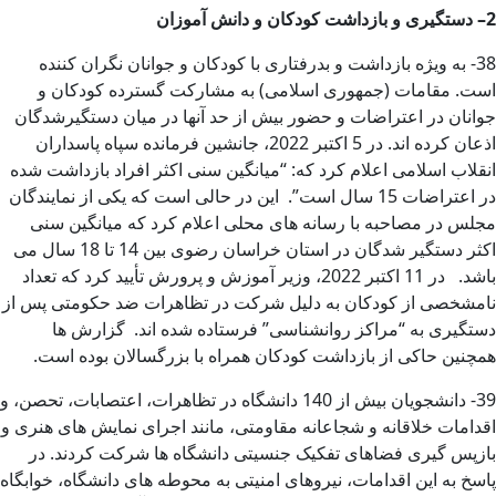
2
–
دستگیری و بازداشت کودکان و دانش آموزان
38- به ویژه بازداشت و بدرفتاری با کودکان و جوانان نگران کننده
است. مقامات (جمهوری اسلامی) به مشارکت گسترده کودکان و
جوانان در اعتراضات و حضور بیش از حد آنها در میان دستگیرشدگان
اذعان کرده اند. در 5 اکتبر 2022، جانشین فرمانده سپاه پاسداران
انقلاب اسلامی اعلام کرد که: “میانگین سنی اکثر افراد بازداشت شده
در اعتراضات 15 سال است”. این در حالی است که یکی از نمایندگان
مجلس در مصاحبه با رسانه های محلی اعلام کرد که میانگین سنی
اکثر دستگیر شدگان در استان خراسان رضوی بین 14 تا 18 سال می
باشد. در 11 اکتبر 2022، وزیر آموزش و پرورش تأیید کرد که تعداد
نامشخصی از کودکان به دلیل شرکت در تظاهرات ضد حکومتی پس از
دستگیری به “مراکز روانشناسی” فرستاده شده اند. گزارش ها
همچنین حاکی از بازداشت کودکان همراه با بزرگسالان بوده است.
39- دانشجویان بیش از 140 دانشگاه در تظاهرات، اعتصابات، تحصن، و
اقدامات خلاقانه و شجاعانه مقاومتی، مانند اجرای نمایش های هنری و
بازپس گیری فضاهای تفکیک جنسیتی دانشگاه ها شرکت کردند. در
پاسخ به این اقدامات، نیروهای امنیتی به محوطه های دانشگاه، خوابگاه