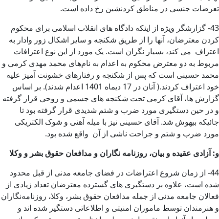
تعرضات جنسی در مناطق کردنشین رخ داده است.
43- گزارشگر ویژه از اینکه دادگاه های انقلاب اسلامی برای محکوم
کردن معترضان، آنها را از طریق شکنجه و سایر اشکال زور وادار به
اعتراف می کند، بسیار نگران است. یک مورد از این نوع اعترافات
مربوط به دو معترض محکوم به اعدام به نام‌های محمد مهدی کرمی و
محمد حسینی است که پس از شکنجه و رفتارهای خشونت آمیز علیه
خود اعتراف کردند.( آنان در 17 دیماه 1401 اعدام شدند). بر اساس
گزارش ها، آقای کرمی تحت شکنجه های جسمی و روحی قرار گرفته
و در حین دستگیری مورد ضرب و شتم شدیدی قرار گرفته بود تا
جائیکه بیهوش شد. آقای حسینی نیز با میله آهنی و شوک الکتریکی
مورد ضرب و شتم و جراحت ناشی از آن واقع شده بود.
و
:
آزادی عقیده و بیان، روزنامه نگاران و مدافعان حقوق بشر و وکلا
44- از زمان شروع اعتراضات در فضای جامعه مدنی از قبل محدود
شده است، علاوه بر دستگیری های گسترده معترضان تعداد زیادی از
فعالان جامعه مدنی از جمله مدافعان حقوق بشر، وکلا، روزنامه‌نگاران
و هنرمندان توسط ماموران امنیتی و اطلاعاتی دستگیر شده اند و