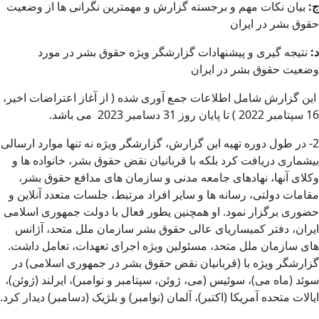
ج
:
بیان نکات مهم و برجسته گزارش و مهمترین نگرانی ها از وضعیت
حقوق بشر در ایران
د
:
نتیجه گیری و پیشنهادات گزارشگر ویژه حقوق بشر در مورد
وضعیت حقوق بشر در ایران
این گزارش شامل اطلاعات جمع آوری شده ( از آغاز اعتراضات اخیر،
16 سپتامبر 2022 ) تا پایان روز 31 دسامبر 2023 می باشد.
2- در طول دوره تهیه این گزارش، گزارشگر ویژه نه تنها موارد ارسالی
بیشماری دریافت کرد بلکه با قربانیان نقض حقوق بشر، خانواده ها و
وکلای آنها، نهادهای جامعه مدنی و سازمان های مدافع حقوق بشر،
مقامات دولتی، رسانه ها و سایر افراد مرتبط، جلسات متعدد آنلاین و
حضوری برگزار نمود. او همچنین یطور فعال با دولت جمهوری اسلامی
ایران، دفتر کمیساریای عالی حقوق بشر سازمان ملل متحد، آژانس
های سازمان ملل متحد، مسئولین ویژه اجرای تعهدات، تعامل داشت.
گزارشگر ویژه با (قربانیان نقض حقوق بشر در جمهوری اسلامی) در
سوئد (ماه می)، سوئیس (می، ژوئن، سپتامبر و نوامبر)، ایرلند (ژوئن)،
ایالات متحده آمریکا (اکتبر)، آلمان (نوامبر) و بلژیک (دسامبر) دیدار کرد.