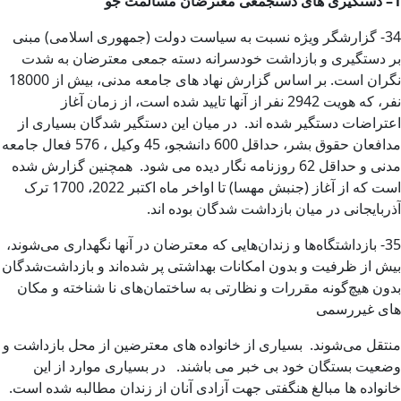
1
–
دستگیری های دستجمعی معترضان مسالمت جو
34- گزارشگر ویژه نسبت به سیاست دولت (جمهوری اسلامی) مبنی
بر دستگیری و بازداشت خودسرانه دسته جمعی معترضان به شدت
نگران است. بر اساس گزارش نهاد های جامعه مدنی، بیش از 18000
نفر، که هویت 2942 نفر از آنها تایید شده است، از زمان آغاز
اعتراضات دستگیر شده اند. در میان این دستگیر شدگان بسیاری از
مدافعان حقوق بشر، حداقل 600 دانشجو، 45 وکیل ، 576 فعال جامعه
مدنی و حداقل 62 روزنامه نگار دیده می شود. همچنین گزارش شده
است که از آغاز (جنبش مهسا) تا اواخر ماه اکتبر 2022، 1700 ترک
آذربایجانی در میان بازداشت شدگان بوده اند.
35- بازداشتگاه‌ها و زندان‌هایی که معترضان در آنها نگهداری می‌شوند،
بیش از ظرفیت و بدون امکانات بهداشتی پر شده‌اند و بازداشت‌شدگان
بدون هیچ‌گونه مقررات و نظارتی به ساختمان‌های نا شناخته و مکان
های غیررسمی
منتقل می‌شوند. بسیاری از خانواده های معترضین از محل بازداشت و
وضعیت بستگان خود بی خبر می باشند. در بسیاری موارد از این
خانواده ها مبالغ هنگفتی جهت آزادی آنان از زندان مطالبه شده است.