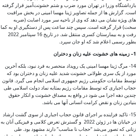
بازداشتگاه وزرا در تهران مورد ضرب و شتم خشونت‌آمیز قرار گرفته
است. گزارش ها از جمله تصاویر ژینا مهسا امینی در بخش مراقبت
های ویژه نشان می دهد که وی از ناحیه سر مورد اصابت (ضربه
سخت) قرار گرفته است. سپس چند ساعت پس از دستگیری او به کما
رفت و به بیمارستان کسری منتقل شد. در تاریخ 16 سپتامبر 2022
بطور رسمی اعلام شد که او جان سپرد.
1
–
زمینه های خشونت علیه زنان و دختران
14- مرگ ژینا مهسا امینی یک رویداد منحصر به فرد نبود، بلکه آخرین
مورد از یک سری طولانی خشونت شدید علیه زنان و دختران بود که
توسط مقامات حکومتی رژیم جمهوری اسلامی انجام می گیرد. قانون
حجاب اجباری که توسط مقامات رژیم بمثابه نماد دولت اسلامی طی
چندین دهه اجرا می شود در واقع به مصداق خشونت و انکار حقوق
بنیادین زنان و نقض کرامت انسانی آنها می باشد.
15- تاکید فزاینده بر اجرای قانون حجاب اجباری از سوی گشت ارشاد
در خیابان ها در ژوئن 2022 و گسترش تعرض کلامی و فیزیکی آنان به
زنانی که تصور می‌شد “حجاب نا مناسب” دارند مشهود بود. طی