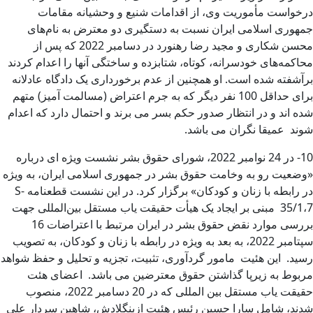
درخواست مأموریت وی، از اقدامات شنیع و وحشیانه مقامات
جمهوری اسلامی ایران نسبت به دستگیری دو معترض به نام‌های
محسن شکاری و مجید رضا رهنورد در دسامبر 2022 که پس از
محاکمه‌های خودسرانه، کوتاه، شتابزده و ساختگی آنها را اعدام کردند
برآشفته شده است. او همچنین از عدم برخورداری یک دادگاه عادلانه
برای حداقل 100 نفر دیگر که به جرم اعتراض (مسالمت آمیز) متهم
شده اند و در انتظار صدور حکم بسر می برند و احتمال دارد که اعدام
شوند عمیقا نگران می باشد.
10- در 24 نوامبر 2022، شورای حقوق بشر نشست ویژه ای درباره
«وضعیت رو به وخامت حقوق بشر در جمهوری اسلامی ایران، به ویژه
در رابطه با زنان و کودکان» برگزار کرد. در این نشست قطعنامه S-
35/1،7 مبنی بر ایجاد یک هیأت حقیقت یاب مستقل بین‌المللی جهت
بررسی موارد نقض حقوق بشر در ایران مرتبط با اعتراضات 16
سپتامبر 2022، به بعد به ویژه در رابطه با زنان و کودکان، به تصویب
رسید. این هئیت مامور گردآوری، تثبیت، تجزیه و تحلیل و حفظ شواهد
مربوط به زیرپا گذاشتن حقوق معترضین می باشد. اعضای هئت
حقیقت یاب مستقل بین المللی که در 20 دسامبر 2022، منصوب
شدند، شامل سارا حسین رئیس هئیت ازبنگلادش، شاهین سردار علی