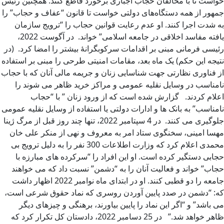
خواست تا با مخالفان حجاب اجباری برخورد قاطع کنند. همچنین رئیس‌
جمهور از همه دستگاه‌های دولتی خواست تا قانون “عفاف و حجاب” را
به شدت اجرا کنند. او عدم رعایت قوانین حجاب را “ترویج سازمان‌
یافته مفاسد اخلاقی در جامعه اسلامی” خواند. در آگوست 2022،
رئیسی فرمانی مبنی بر اقدامات سرکوبگرانۀ بیشتر را امضا کرد. (در
نتیجه این حکم) یک ماه بعد، مقامات امنیتی طرحی را مبنی بر استفاده
از فناوری نظارتی جهت شناسایی زنان و جریمه مالی آنان که با حجاب
نامناسب در وسایل نقلیه عمومی و مراکز خرید ظاهر می شوند را
اعلام کردند. گزارش شده است که از ورود زنان ” با “حجاب
نامناسب” به بانک ها و ادارات دولتی یا استفاده از وسایل نقلیه عمومی
جلوگیری می کنند. در 4 سپتامبر 2022، تنها چند روز قبل از مرگ ژینا
مهسا امینی، سخنگوی ستاد امر به معروف و نهی از منکر علی خان
محمدی اعلام کرد که وزارت اطلاعات 300 نفر را به دلیل ترویج بی
حجابی دستگیر کرده است. او این افراد را “سرکرده های مبارزه با
حجاب” خواند و فعالیت آنان را به “دشمن” نسبت داد که می خواهند
جامعه را دو قطبی کنند. او در ابتدای ماه نوامبر 2022 اظهار داشت
که: “دشمن در صدد پایین آوردن روسری که نماد حقوق شرعی است،
می باشد” و “اگر این نماد را پایین بیاورند، برهنگی و چیزهای دیگر
ظاهر خواهد شد.” در 25 دسامبر 2022، دادستان کل تکرار کرد که