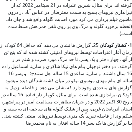
گرفته اند. برای مثال، شیرین علیزاده در 21 سپتامبر 2022 که از
تیرانداری نیروهای بسیج به سمت معترضان در عباس آباد در درون
ماشین فیلم برداری می کرد مورد اصابت گلوله واقع شد و جان داد.
(لحظه برخورد گلوله و مرگ وی بر روی تلفن همراهش ضبط شده
است.)
1- کشتار کودکان
25. گزارش ها نشان می دهد که حداقل 64 کودک از
زمان آغاز اعتراضات توسط نیروهای امنیتی کشته شده اند که پنج تن
از آنها، چهار دختر و یک پسر، تا حد مرگ مورد ضرب و شتم قرار
گرفتند. دو دختر نوجوان بنام های نیکا شاکری و سارینا اسماعیل زاده
16 سال داشتند و سارینا ساعدی 15 ساله اهل سنندج؛ و پسر 16
ساله ای بنام مهدی موسوی نیکو در میان کشته شدگان دیده میشود.
گزارش های متعددی وجود دارد که نشان می دهد از فاصله نزدیک به
کودکان تیراندازی شده است. برای مثال، کومار دارافتاده، 16 ساله در
تاریخ 30 اکتبر 2022 و در جریان تظاهرات مسالمت آمیز در پیرانشهر،
استان آذربایجان غربی، پس از شلیک گلوله های ساچمه ای به سینه و
شکم وی از فاصله تقریباً یک متری توسط نیروهای امنیتی کشته شد. .
بنا بر گزارش ها یک پسر 14 ساله افغان به نام محمدرضا