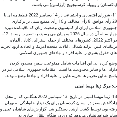
(پاکستان) و ویویانا کرستیچویچ (آرژانتین) می باشند.
11- شورای اقتصادی و اجتماعی در 14 دسامبر 2022 قطعنامه ای با
29 رأی موافق، 8 رأی مخالف و 16 رأی ممتنع مبنی بر برکناری
جمهوری اسلامی ایران از کمیسیون وضعیت زنان که باقیمانده دوره
چهار ساله آن در سال 2026 به پایان می رسید، به تصویب رساند. 12-
در اکتبر 2022، کشورهای مختلف از جمله استرالیا، کانادا، آلمان،
بریتانیای کبیر، ایرلند شمالی، ایالات متحده آمریکا و اتحادیه اروپا تحریم
های حقوق بشری را علیه افراد و نهادهای جمهوری اسلامی
وضع کرده اند. این اقدامات شامل ممنوعیت سفر، مسدود کردن
دارایی ها و سایر محدودیت ها است. مقامات جمهوری اسلامی نیز در
پاسخ به این تحریم ها تحریم هایی را علیه افراد و نهادها وضع نمودند.
ب
:
مرگ ژینا مهسا امینی
13- ژینا مهسا امینی در تاریخ 13 سپتامبر 2022 هنگامی که از محل
زادگاهش سقز در استان کردستان برای یک دیدار خانوادگی به تهران
رفته بود، توسط گشت ارشاد دستگیر شد. گزارش‌های شاهدان عینی و
سایر شواهد نشان می‌دهد که وی در هنگام انتقال اجباری به