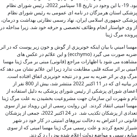
بود. 19- با این وجود در تاریخ 18 سپتامبر 2022، رئیس شورای نظام
پزشکی استان هرمزگان در نامه ای عمومی به رئیس شورای نظام
پزشکی جمهوری اسلامی ایران، نهاد رسمی نظارتی بهداشت و درمان،
از وی خواستار انجام وظائف تخصصی و حرفه خود شد. زیرا مداخله در
پرونده مرگ ژينا
مهسا اميني با بيان اينكه خونريزي از گوش و خون زیر پوست که در اثر
ضربه صورت می گیرد (ecchymo) و این علائم در عکس های
مشاهده می شود با اظهارات مراجع (قانونی) مبنی بر مرگ ژینا مهسا
امینی بر اثر سکته قلبی مطابقت ندارد زیرا این علائم نشان می دهد که
مرگ وی بر اثر ضربه به سر و در نتیجه خونریزی اتفاق افتاده است.
در بیانیه ای که در 11 اکتبر 2022 منتشر شد، بیش از 800 نفر از
اعضای شورای پزشکی از رئیس شورای پزشکی به دلیل استفاده از
نام و شهرت این سازمان جهت مشروعیت بخشیدن به علت مرگ ژینا
مهسا امینی انتقاد کردند. این روایت رسمی از این رویداد نیز از سوی
تعدادی از پزشکان تکذیب شد. در 24 اکتبر 2022، جمعی از پزشکان
قانونی در اعتراض به دخالت نیروهای امنیتی در کار خود در شهر
شیراز تجمع کردند و علت رسمی مرگ ژینا مهسا امینی که از سوی
منابع رسمی و مواضع دولت اعلام شده بود را رد کردند.