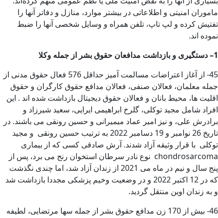
بسیاری از آنها را به نقض امنیت ملی یا نظم عمومی متهم کرده‌اند.
ماموران امنیتی و اطلاعاتی در بیشتر موارد، منازل و دفاتر آنها را
تفتیش کرده و لپ تاپ، تلفن همراه و وسایل شخصی آنها را ضبط
نموده اند.
1
–
دستگیری و بازداشت مدافعان حقوق بشر از جمله وکلا
45- از آغاز اعتراضات مسالمت آمیز حداقل 576 فعال حقوق مدنی از
جمله معلمان، فعالان صنفی، فعالان مدافع حقوق کارگران و حقوق
اقلیت ها، محیط بانان و فعالان حقوق دیجیتال بازداشت شده اند . این
افراد شامل مجید توکلی، گلرخ ابراهیمی ایرایی، سعید شیرزاد و
برادرش علی، و نیز امیر عماد میمیرانی و حسین رونقی می باشند. در
تاریخ 26 نوامبر و 19 دسامبر 2022 به ترتیب حسین رونقی و مجید
توکلی با قرار وثیقه آزاد شدند. آرش صادقی کسی که از بیماری
chondrosarcoma نوع نادر سرطان استخوان رنج می برد، پس از
پنج سال و نیم در ماه می 2021 از زندان آزاد شد، اما چندی نگذشت
که در 12 اکتبر 2022 و در وضعیت وخیم پزشکی مجددا بازداشت شد
و به زندان اوین منتقل گردید.
46- بیش از 170 زن مدافع حقوق بشر از جمله سها مرتضایی، لطیفه