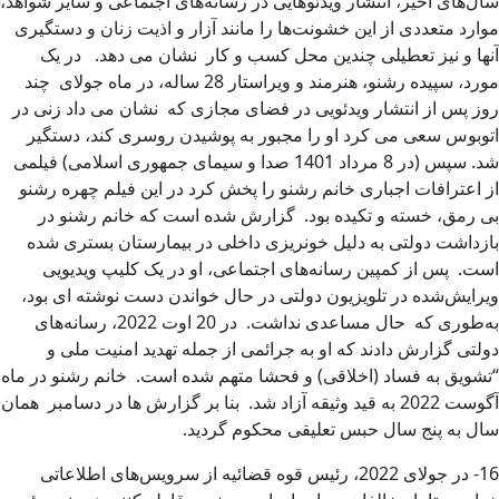
سال‌های اخیر، انتشار ویدئوهایی در رسانه‌های اجتماعی و سایر شواهد،
موارد متعددی از این خشونت‌ها را مانند آزار و اذیت زنان و دستگیری
آنها و نیز تعطیلی چندین محل کسب و کار نشان می دهد. در یک
مورد، سپیده رشنو، هنرمند و ویراستار 28 ساله، در ماه جولای چند
روز پس از انتشار ویدئویی در فضای مجازی که نشان می داد زنی در
اتوبوس سعی می کرد او را مجبور به پوشیدن روسری کند، دستگیر
شد. سپس (در 8 مرداد 1401 صدا و سیمای جمهوری اسلامی) فیلمی
از اعترافات اجباری خانم رشنو را پخش کرد در این فیلم چهره رشنو
بی رمق، خسته و تکیده بود. گزارش شده است که خانم رشنو در
بازداشت دولتی به دلیل خونریزی داخلی در بیمارستان بستری شده
است. پس از کمپین رسانه‌های اجتماعی، او در یک کلیپ ویدیویی
ویرایش‌شده در تلویزیون دولتی در حال خواندن دست نوشته ای بود،
به‌طوری که حال مساعدی نداشت. در 20 اوت 2022، رسانه‌های
دولتی گزارش دادند که او به جرائمی از جمله تهدید امنیت ملی و
“تشویق به فساد (اخلاقی) و فحشا متهم شده است. خانم رشنو در ماه
آگوست 2022 به قید وثیقه آزاد شد. بنا بر گزارش ها در دسامبر همان
سال به پنج سال حبس تعلیقی محکوم گردید.
16- در جولای 2022، رئیس قوه قضائیه از سرویس‌های اطلاعاتی