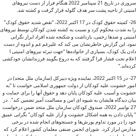
سروری در تاریخ 21 سپتامبر 2022 هنگام فرار از دست نیروهای
امنیتی از ناحیه پشت سر هدف گلوله قرار گرفت و کشته شد.
26- کمیته حقوق کودک در 17 اکتبر 2022، “نقض شدید حقوق کودک”
را به شدت محکوم کرد و نسبت به کشته شدن کودکان توسط نیروهای
امنیتی و صدها زخمی، بازداشت و شکنجه شده افراد ابراز نگرانی
نمود. این گزارش خاطرنشان می کند که علیرغم غم و اندوه از دست
دادن یک کودک، بسیاری از خانواده‌ها “جهت تبرئه نیروهای امنیتی ا
اعلام تحت فشار قرا گرفتند که به دروغ بگویند فرزندانشان خودکشی
کرده‌اند.”
27- در 15 اکتبر 2022، نماینده ویژه دبیرکل (سازمان ملل متحد) در
امور خشونت علیه کودکان از دولت جمهوری اسلامی خواست تا “به
خشونت و آسیب علیه کودکان پایان دهد و حقوق آنها را برای حمایت و
بیان دیدگاه هایشان به شیوه ای امن و مسالمت آمیز تضمین کند”. در
27 نوامبر 2022، صندوق کودکان سازمان ملل متحد ضمن درخواست
” پایان دادن به همه اشکال خشونت و آزار علیه کودکان” نگرانی عمیق
خود را در مورد تداوم یورش‌ها و جستجوهای انجام شده در برخی
مدارس ابراز کرد. شورای انجمن صنفی معلمان کشور اعلام کرد که