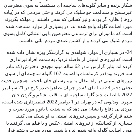
شکار پرنده و سایر گلوله‌های ساچمه ای مستقیماً به سوی معترضان
غیرمسلح و مسالمت‌ جو شلیک می کردند و حتی مردمی که در (پیاده
روها ) نظاره گر بودند و نیز کسانی که سعی داشتند از مهلکه بگریزند
مورد اصابت گلوله واقع شده اند. در بسیاری از موارد مشاهده شده
است که ماموران برای ترساندن معترضین با بی اعتنائی کامل بسوی
مردم شلیک می کردند و از کشتن عمدی مردم ابائی نداشتند.
24- در بسیاری از موارد شواهدی به گزارشگر ویژه نشان داده شده
است که نیروهای امنیتی از فاصله نزدیک به سمت افراد تیراندازی
کرده اند. بنابر گزارش مادر 62 ساله مینو مجیدی دخترش (که مادر
سه فرزند بود) در کرمانشاه با اصابت 167 گلوله ساچمه ای از سوی
نیروهای امنیتی در راه انتقال به بیمارستان جان باخت. همچنین حدیث
نجفی دختر 23 ساله ای که در جریان تظاهرات در کرج در 21 سپتامبر
2022 با اصابت چند گلوله ساچمه ای به قلب، شکم و گردن جان
سپرد. ویدئویی که در تهران در 1 نوامبر 2022 فیلمبرداری شده است،
مردی بی دفاع را نشان می دهد که به شدت با باتوم مورد ضرب و
شتم قرار گرفته و سپس نیروهای امنیتی به او شلیک می کنند.
بسیاری از کسانیکه از نیروهای امنیتی عکس‌ و یا فیلم‌ می گرفتند یا
مورد اصابت گلوله واقع شده اند و یا شدیدا مورد ضرب و شتم قرار