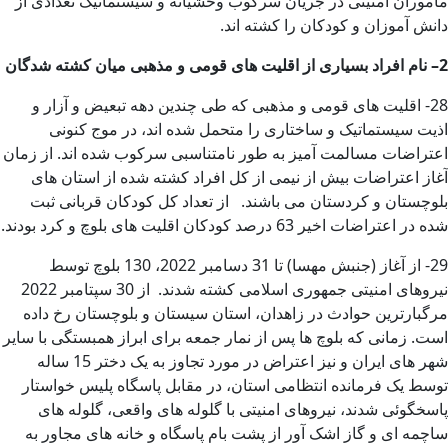
ماموران امنیتی در جریان سرکوب وحشیانه و سیستماتیک تعدادی از
دانش آموزان و کودکان را کشته اند.
2
–
نام افراد بسیاری از اقلیت های قومی و مذهبی میان کشته شدگان
28- اقلیت های قومی و مذهبی که طی چندین دهه تبعیض و آزار و
اذیت سیستماتیک و ساختاری را متحمل شده اند، در موج کنونی
اعتراضات مسالمت آمیز به طور نامتناسبی سرکوب شده اند. از زمان
آغاز اعتراضات بیش از نیمی از کل افراد کشته شده از استان های
بلوچستان و کردستان می باشند. از تعداد کل کودکان قربانی ثبت
شده در اعتراضات اخیر 63 درصد کودکان اقلیت های بلوچ و کرد بودند.
29- از آغاز (جنبش مهسا) تا 31 دسامبر 2022، 130 بلوچ توسط
نیروهای امنیتی جمهوری اسلامی کشته شدند. از 30 سپتامبر 2022
مرگبارترین حوادث در زاهدان، استان سیستان و بلوچستان رخ داده
است. زمانی که بلوچ ها پس از نمار جمعه برای ابراز همبستگی با سایر
شهر های ایران و نیز اعتراض در مورد تجاوز به یک دختر 15 ساله
توسط یک فرمانده انتظامی استان، در مقابل پاسگاه پلیس خواستار
پاسخگوئی شدند، نیروهای امنیتی با گلوله های واقعی، گلوله های
ساچمه ای و گاز اشک آور از پشت بام پاسگاه و خانه های مجاور به