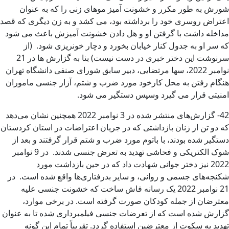
شورش به طور مکرر و خشونت آمیز موهای زنی را که به عنوان
اعتراض روسری خود را برداشته بود، می کشد و به زن دیگری که قصد
مداخله داشت با گرفتن او و هل دادن خشونت آمیزش باعث می شود
که سر او به جدول کنار خیابان بخورد و دچار خونریزی شود. (از
سرنوشت این دختر خبری در دست نیست) بنا به گزارش ها در 21
نوامبر 2022، سها مرتضایی، دبیر سابق شورای صنفی دانشگاه تهران
هنگام رفتن به محل کارخود مورد ضرب و شتم، آزار جنسی ماموران
امنیتی قرار می گیرد وسپس دستگیر می شود.
42- گزارش‌های منتشر شده در 3 نوامبر 2022 همچنین نشان می‌دهد
که دو تن از زنان بازداشتی که در جریان اعتراضات در استان کردستان
دستگیر شده‌ بودند، با باتوم مورد ضرب و شتم قرار گرفتند و بعد از
شوک الکتریکی و فحاشی تهدید به تعرض جنسی شدند. در 9 نوامبر
2022 نیز دختر جوانی شهادت داد که در حین بازداشت مورد
شکنجه‌های جسمی و روانی، و سایر بدرفتاری‌ها واقع شده است. در
21 نوامبر 2022 یک رسانه فاش ساخت که خشونت جنسی علیه
معترضان از جمله کودکان صورت گرفته است. در برخی موارد،
گزارش شده است که از تعرضات جنسی فیلمبرداری شده تا به عنوان
تهدید به سکوت از معترضین استفاده گردد. تقریباً تمام این گونه