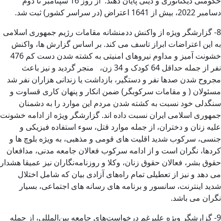
حکومتی دیکتاتوری و دینی پایان دهند. از روز 16 سپتامبر تا دوم
دسامبر 2022، بیش از 1641 اعتراض (در سراسر کشور) ثبت شد.
8- گزارشگر ویژه از واکنش ددمنشانه مقامات رژیم جمهوری اسلامی
به این اعتراضات ابراز تاسف می کند. بر اساس گزارش ها، واکنش
خشونت آمیز و مداوم نیروهای امنیتی به کشته شدن دست کم 476
نفر از جمله حداقل 64 کودک و 34 زن، منجر گردید و نیز باعث
مجروح شدن صدها نفر و دستگیر، بازداشت یا زندانی هزاران نفر شد
مسئولان ( و مقامات سرکوبگر) ضمن انکار و پنهان کاری قساوت و
سنگدلی خود نسبت به کشته شدن مردم این موارد را به دشمنان
جمهوری اسلامی ایران نسبت داده اند. گزارشگر ویژه از ادامه خشونت
علیه زنان و دختران، از جمله موارد قتل، سوء استفاده فیزیکی و
جنسی، سرکوب شدید اقلیت های قومی و مذهبی، به ویژه بلوچ ها و
کردها، نگران است و از ادامه سرکوب فعالان جامعه مدنی، مدافعان
حقوق بشر، فعالان حقوق زنان، وکلا و روزنامه‌نگاران نیز عمیقا هشدار
می دهد و نیز از تعطیلی تمام راه‌های آزادی بیان که شامل اختلال
شدید اینترنت، سانسور و برنامه های رسانه های اجتماعی، بسیار
نگران‌ می باشد.
9- گزارشگر ویژه علیرغم درخواست‌های جامعه بین‌المللی، از جمله