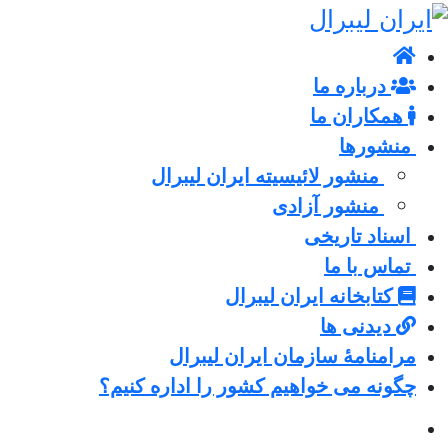
درباره ما
همکاران ما
منشورها
منشور لائیسیته ایران لیبرال
منشور آزادی
اسناد تاریخی
تماس با ما
کتابخانه ایران لیبرال
دیدنی ها
مرامنامۀ سازمان ایران لیبرال
چگونه می خواهیم کشور را اداره کنیم؟