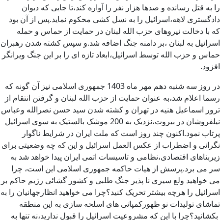
را به قتل رسانده و صدها هزار نفر را آواره کند،تا جایی که دیوان
دادگستری لاهه،اسرائیل را به نسل کشی محکوم نماید.پس از آن بود
که با دخالت نیروهای حزب الله لبنان در حمایت از حماس و حمله
اسرائیل به لبنان ،بر دامنه جنگ اضافه شد.و سپس کشته شدن رهبران
حماس و حزب الله توسط اسرائیل،ابعاد تازه ای را بر این جنگ ویرانگر
افزود.
در روز سه شنبه دهم مهر ماه 1403 جمهوری اسلامی نیز آن گونه که
رسما اعلام شد،به عنوان حمایت از حزب الله لبنان و گرفتن انتقام از
ترور اسماعیل هنیه در تهران و کشته شدن سید حسن نصرالله وعباس
نیلفروشان در بیروت،نزدیک به 200 موشک بالستیک به سوی اسرائیل
پرتاب نمود.اکنون چند روز است که ملت ایران در شرایط ناگوار
نگرانی و اضطراب از عکس العمل اسرائیل و این که چه وضعیتی برای
زیربناهای اقتصادی،نظامی و تاسیسات اتمی ایران پیدا خواهد شد به
سر می برد.پرسش از هیات حاکمه جمهوری اسلامی این است، چرا
می خواهید ولع سیری نا پذیر جنگ طلبی و کشور گشائی رژیم حاکم بر
اسرائیل را هرچه بیشتر تحریک کنید؟چرا می خواهید انظارجهانیان را به
تماشای تولیدات نو ظهورکمپانی های اسلحه سازی به این منطقه
بکشانید؟چرا با این که مشروعیت اسرائیل را قبول ندارید،نه تنها به