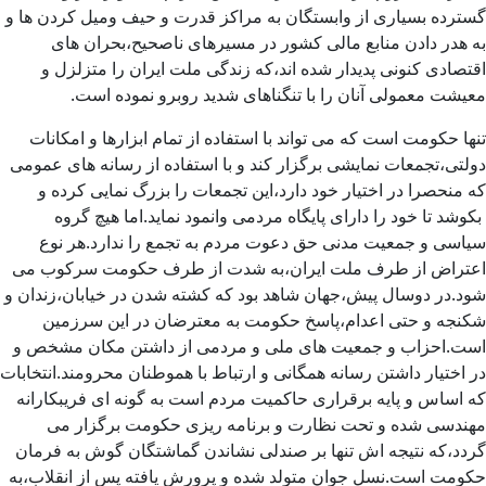
گسترده بسیاری از وابستگان به مراکز قدرت و حیف ومیل کردن ها و
به هدر دادن منابع مالی کشور در مسیرهای ناصحیح،بحران های
اقتصادی کنونی پدیدار شده اند،که زندگی ملت ایران را متزلزل و
معیشت معمولی آنان را با تنگناهای شدید روبرو نموده است.
تنها حکومت است که می تواند با استفاده از تمام ابزارها و امکانات
دولتی،تجمعات نمایشی برگزار کند و با استفاده از رسانه های عمومی
که منحصرا در اختیار خود دارد،این تجمعات را بزرگ نمایی کرده و
بکوشد تا خود را دارای پایگاه مردمی وانمود نماید.اما هیچ گروه
سیاسی و جمعیت مدنی حق دعوت مردم به تجمع را ندارد.هر نوع
اعتراض از طرف ملت ایران،به شدت از طرف حکومت سرکوب می
شود.در دوسال پیش،جهان شاهد بود که کشته شدن در خیابان،زندان و
شکنجه و حتی اعدام،پاسخ حکومت به معترضان در این سرزمین
است.احزاب و جمعیت های ملی و مردمی از داشتن مکان مشخص و
در اختیار داشتن رسانه همگانی و ارتباط با هموطنان محرومند.انتخابات
که اساس و پایه برقراری حاکمیت مردم است به گونه ای فریبکارانه
مهندسی شده و تحت نظارت و برنامه ریزی حکومت برگزار می
گردد،که نتیجه اش تنها بر صندلی نشاندن گماشتگان گوش به فرمان
حکومت است.نسل جوان متولد شده و پرورش یافته پس از انقلاب،به