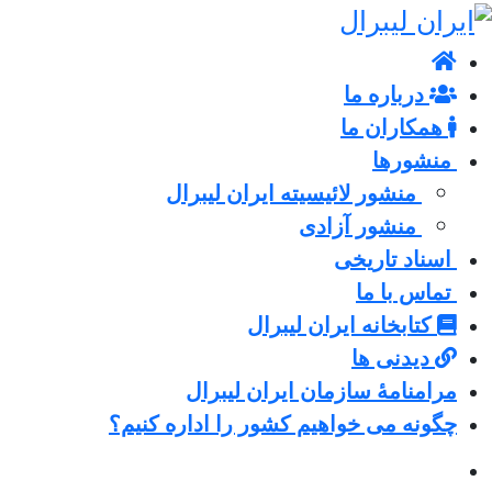
درباره ما
همکاران ما
منشورها
منشور لائیسیته ایران لیبرال
منشور آزادی
اسناد تاریخی
تماس با ما
کتابخانه ایران لیبرال
دیدنی ها
مرامنامۀ سازمان ایران لیبرال
چگونه می خواهیم کشور را اداره کنیم؟