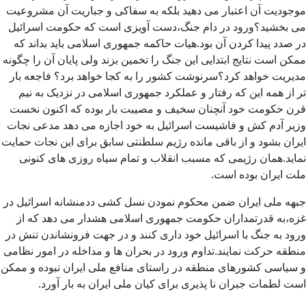
موجودیت آن اعتبار می دهید بلکه به سفاکی و جباریت آن مشروعیت
می بخشید؟ورود در دام جنگ،دست آویزی است که حکومت اسرائیل
در صدد پیدا کردن آن بود.هیات حاکمه جمهوری اسلامی باید بداند که
ممکن است نتایج ابتدایی این جنگ را تخمین بزند ولی پایان آن را چگونه
مدیریت خواهد کرد؟سرنوشت کشور را به کجا خواهد برد؟ فاجعه بار
تر از همه این که رفتار و عملکرد جمهوری اسلامی در نزدیک به نیم
قرن حکومت خود آنچنان سخیف و مصیبت بار بوده که اکنون نخست
وزیر آدم کش و فاشیست اسرائیل به خود اجازه می دهد مدعی نجات
ایران بشود و از باقی مانده رژیم سلطنتی سابق برای این نجات حمایت
نماید.همان رژیمی که مسبب انقلاب و تمام سیاه روزی های کنونی
ملت ایران بوده است.
جبهه ملی ایران ضمن محکوم نمودن نسل کشی ددمنشانه اسرائیل در
غزه،به قدرتمداران حکومت جمهوری اسلامی هشدار می دهد که از
ورود به جنگ با اسرائیل خود داری کنند و در جهت فرونشاندن تنش در
منطقه حرکت نمایند.تداوم ورود در بحران ها و مداخله در امور نظامی
و سیاسی کشورهای منطقه در راستای منافع ملی ایران نبوده و ممکن
است لطمات جبران نا پذیری برای کیان ملی ایران به بار آورد.