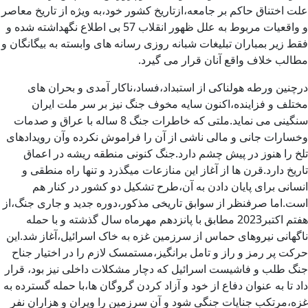
علت اختناق حاکم بر جامعه،ازتاریخ کشور خود،به ویژه از تاریخ معاصر
و واقعیات مربوط به علل ظهور انقلاب 57 بی اطلاع نگهداشته شده و
فقط زیر بمباران تبلیغات شبانه روزی رسانه های وابسته به بیگانگان و
مطالب خلاف واقع آنان قرار می گیرد.
درچنین ورطه هولناکی از استبداد،فساد،ناکار آمدی و بحران های
مختلف و فزاینده،اکنون سایه مخوف جنگ نیز بر سر ملت ایران
سنگینی می نماید.ملتی که خاطرات جنگ 8 ساله با عراق و صدمات
وخسارات جانی و مالی ناشی از آن را فراموش نکرده وآن رویدادهای
تلخ را هنوز در پیش چشم دارد.جنگ کنونی منطقه ریشه در اعماق
تاریخ دارد.قرن ها از آغاز این منازعات میگذرد و تنها راه منطقی و
انسانی برای پایان دادن به آن،طرح تشکیل دو کشور در کنار هم
است.اما صرفنظر از سوابق تاریخی مذکور،دوره جدید و جاری جنگ،از
هفتم اکتبر2023 مطابق با پانزدهم مهرماه سال گذشته و با حمله
ناگهانی نیروهای حماس از سرزمین غزه به خاک اسرائیل،آغاز شد.این
حرکت پر رمز و راز و تامل برانگیز،مستمسک لازم را در اختیار جناح
جنگ طلب و فاشیست اسرائیل که دچار مشکلات داخلی نیز بود، قرار
داد تا به عنوان دفاع از خود و آزاد کردن گروگان ها،با حمله گسترده به
غزه،مرتکب جنایات جنگی شود و آن سرزمین را ویران و هزاران نفر