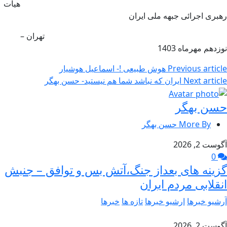
هیات
رهبری اجرائی جبهه ملی ایران
تهران –
نوزدهم مهرماه 1403
Previous article
هوش طبیعی !- اسماعیل هوشیار
Next article
ایران که نباشد شما هم نیستید- حسن بهگر
حسن بهگر
More By حسن بهگر
آگوست 2, 2026
0
گزینه های بعداز جنگ،آتش بس و توافق – جنبش
انقلابی مردم ایران
آرشیو خبرها
ارشیو خبرها
تازه ها
خبرها
آگوست 2, 2026