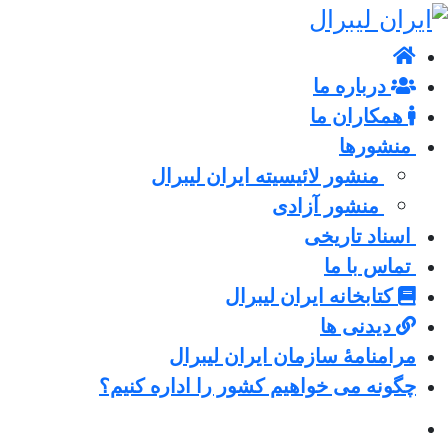
درباره ما
همکاران ما
منشورها
منشور لائیسیته ایران لیبرال
منشور آزادی
اسناد تاریخی
تماس با ما
کتابخانه ایران لیبرال
دیدنی ها
مرامنامۀ سازمان ایران لیبرال
چگونه می خواهیم کشور را اداره کنیم؟