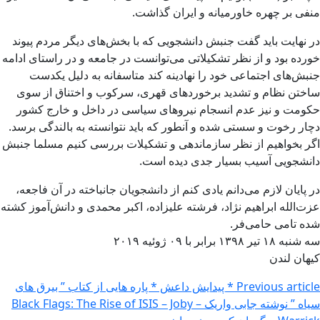
منفی بر چهره خاورمیانه و ایران گذاشت.
در نهایت باید گفت جنبش دانشجویی که با بخش‌های دیگر مردم پیوند
خورده بود و از نظر تشکیلاتی می‌توانست در جامعه و در راستای ادامه
جنبش‌های اجتماعی خود را نهادینه کند متاسفانه به دلیل یکدست‌
ساختن نظام و تشدید برخوردهای قهری، سرکوب و اختناق از سوی
حکومت و نیز عدم انسجام نیروهای سیاسی در داخل و خارج کشور
دچار رخوت و سستی شده و آنطور که باید نتوانسته به بالندگی برسد.
اگر بخواهیم از نظر سازماندهی و تشکیلات بررسی کنیم مسلما جنبش
دانشجویی آسیب بسیار جدی دیده است.
در پایان لازم می‌دانم یادی کنم از دانشجویان جانباخته در آن فاجعه،
عزت‌الله ابراهیم نژاد، فرشته علیزاده، اکبر محمدی و دانش‌آموز کشته
شده تامی‌ حامی‌فر.
سه شنبه ۱۸ تیر ۱۳۹۸ برابر با ۰۹ ژوئیه ۲۰۱۹
کیهان لندن
Previous article
* پیدایش داعش * پاره هایی از کتاب ” بیرق های
سیاه ” نوشته جابی واریک – Black Flags: The Rise of ISIS – Joby