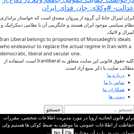
عدالت- #وکلای_جان_فدای_ایران
ایران لیبرال خانهٌ آن گروه از پیروان مصدق است که خواستار براندازی
نظام سیاسی موجود ایران هستند و جایگزینی آن با نظامی دمکراتیک و
لیبرال و لائیک.
Iran Liberal belongs to proponents of Mossadegh’s ideals
who endeavour to replace the actual regime in Iran with a
democratic, liberal and secular one.
کلیه حقوق قانونی این سایت متعلق به Iranliberal است. استفاده از
مطالب سایت با ذکر منبع آزاد است.
درباره ما
تماس با ما
همکاران ما
دیدنی ها
ستجو
رای:
برابر قانون اتحادیه اروپا در مورد مدیریت اطلاعات شخصی، مقررات
حفاظت از اطلاعات عمومی ما موظف به ضبط کوکی ها هستیم ولی
شما در پذیرش یا رد آن مختارید
Ok
No