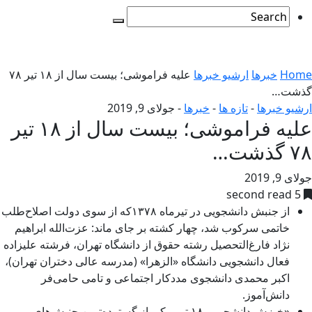
Home
خبرها
ارشیو خبرها
علیه فراموشی؛ بیست سال از ۱۸ تیر ۷۸
گذشت…
ارشیو خبرها
-
تازه ها
-
خبرها
-
جولای 9, 2019
علیه فراموشی؛ بیست سال از ۱۸ تیر
۷۸ گذشت…
جولای 9, 2019
5 second read
از جنبش دانشجویی در تیرماه ۱۳۷۸که از سوی دولت اصلاح‌طلب
خاتمی سرکوب شد، چهار کشته بر جای ماند:‌ عزت‌الله ابراهیم
نژاد فارغ‌التحصیل رشته حقوق از دانشگاه تهران، فرشته علیزاده
فعال دانشجویی دانشگاه «الزهرا» (مدرسه عالی دختران تهران)،
اکبر محمدی دانشجوی مددکار اجتماعی و تامی‌ حامی‌فر
دانش‌آموز.
«خيزش دانشجويی ۱۸ تير، يکی از گسترده‌ترين جنبش‌های