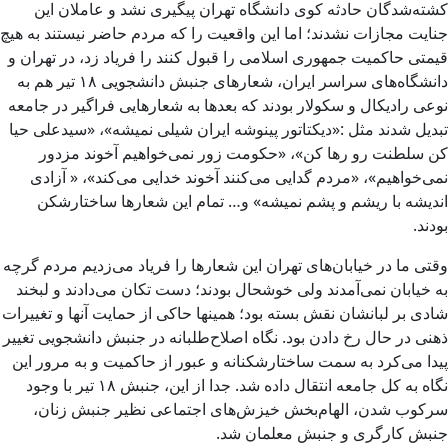
کشته‌شدگان حادثه کوی دانشگاه تهران پیگیری نشد و عاملان این
جنایت مجازات نشدند؛ اما این واقعیت را که مردم حاضر نیستند به هیچ
قیمتى حاکمیت جمهوری اسلامی را قبول کنند را فریاد زد، در تهران و
دانشگاه‌های سراسر ایران، شعارهای جنبش دانشجویی ۱۸ تیر هم به
نوعی رادیکال و سکولار بودند که بعدها به شعارهایی فراگیر در جامعه
تبدیل شدند مثل :«دیکتاتور پینوشه ایران شیلی نمیشه»، «سیدعلی حیا
کن سلطنت رو رها کن»، «حکومت زور نمی‌خواهیم آخوند مزدور
نمی‌خواهیم»، «مردم گدایی می‌کنند آخوند خدایی می‌کند»، « آزادی
اندیشه با ریشم و پشم نمیشه» و… تمام این شعارها ساختارشکن
بودند.
وقتی ما در خیابان‌های تهران این شعارها را فریاد می‌زدیم مردم گرچه
به خیابان نمی‌آمدند ولی خوشحال بودند؛ دست تکان می‌دادند و لبخند
شادی بر لبانشان نقش بسته بود؛ همینها حاکی از حمایت آنها و تغییرات
ذهنی در حال رخ دادن بود. نگاه اصلاح‌طلبانه در جنبش دانشجویی تغییر
پیدا می‌کرد به سمت ساختارشکنانه و عبور از حاکمیت و به مرور این
نگاه به کل جامعه انتقال داده شد. جدا از این، جنبش ۱۸ تیر با وجود
سرکوب شدن، الهام‌بخش خیزش‌های اجتماعی نظیر جنبش زنان،
جنبش کارگری و جنبش معلمان شد.