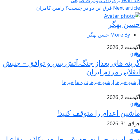
Warrick برگردان کیومرث صابغی
Next article
فرق این دو در چیست؟ رامین کامران
حسن بهگر
More By حسن بهگر
آگوست 2, 2026
0
گزینه های بعداز جنگ،آتش بس و توافق – جنبش
انقلابی مردم ایران
آرشیو خبرها
ارشیو خبرها
تازه ها
خبرها
آگوست 2, 2026
0
ماشین اعدام را متوقف کنید!
جولای 31, 2026
0
درخواست حمایت حقوقی جامعه وکلا در دفاع از