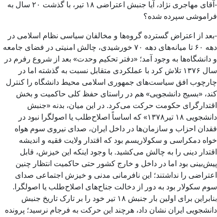
-آقای مهاجری نژاد، آیا جنبش اعتراضی ۱۸ تیر، با گذشت ۲۰ سال به
فراموشی سپرده شده؟
-بعد از اعتراض گسترده گروه‌ها و مخالفان سیاسی نظام اسلامی در
دهه ۶۰ تا میانه‌های دهه ۷۰ خورشیدی، چالش امنیتی در فضای جامعه
و دانشگاه‌ها به وجود آمد؛ «دفتر تحکیم وحدت» بعد از شروع رفرم در
سال ۱۳۷۶ تلاش کرد با عملکردی متقابل نسبت به گذشته اما در
چارچوب افق‌ سیاست‌های جمهوری اسلامی محیط دانشگاه را کنترل
کند، «بسیج دانشجویی» هم در راستای حفظ کلی حاکمیت و بخش
اقتدارگرای حکومت حرکت می‌کرد. در این میان، بدنه‌‌ «جنبش
دانشجویی ۱۸ تیر۱۳۷۸» که اساساً اصلاح‌طلب یا اصولگرا نبود در
فقدان احزاب و سازمان‌ها در داخل ایران، صدای نیروی سوم هواه
خواه دمکراسی و سکولاریسم بود که اقتدار ولایت فقیه و اندیشه
اقتدار دینی را به چالش می‌کشید. با وجود اینکه این خیزش، قابل
پیش‌بینی بود اما در داخل و خارج کشور حتی حاکمیت انتظار چنین
اعتراضی را نداشتند؛ این نافرمانی مدنی و خیزش اجتماعی صدای
سوم سکولار بود به دور از دخالت جناح‌های اصلاح‌طلب یا اصولگرا.
بنابراین برای اولین بار جنبش ۱۸ تیر خود را بر تارک تاریخ جنبش
دانشجویی ایران نشان داد، هرچند این حرکت به فرجام نرسید؛ پرونده