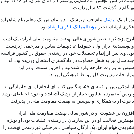
دیماه در لُس ‌آنجلس آگاه شدیم. پزشکزاد زاده‌ ی تهران، در ۱۳۰۶ بود و
بهنگام درگذشت ۹۴ سال داشت.
پدر او یک
پزشک
بنام حسن پزشک‌ زاد و مادرش یک معلم بنام شاهزاده
فکری ارشاد، دختر
مؤیدالممالک فکری ارشاد
بود.
ایرج پزشکزاد عضو شورای‌عالی نهضت مقاومت ملی ایران، یک ادیب
و نویسنده‌ی تراز اول، حقوقدان، دیپلمات سابق و مترجمی زبردست
بود. وی پس از اِتمام تحصیلات خود در رشته‌ی حقوق در کشور فرانسه
چند سال نیز به شغل قضاوت در دادگستری اشتغال ورزیده بود. او
سپس به وزارت خارجه وارد شده‌بود و آخرین سمت او در این
وزارتخانه مدیریت کل روابط فرهنگی آن بود.
او اندکی پس از فتنه ی ۵۷، هنگامی که برای انجام امری خانوادگی به
پاریس آمده‌بود با شاپور بختیار از نزدیک آشناشد و بدون لحظه‌ای تردید
دعوت او به همکاری و پیوستن به نهضت مقاومت ملی را پذیرفت.
افزون بر عضویت او در شورایعالی نهضت مقاومت ملی ایران
مهمترین فعالیت او در این سازمان در زمینه‌ی تبلیغات بود. او بویژه
نشریه‌ی
قیام ایران
، یک ارگان سیاسی ـ فرهنگی غیررسمی نهضت را