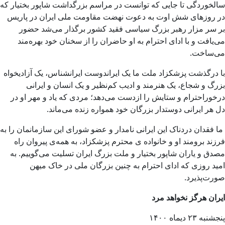
سالخوردگی تا جایی که توانست در مراسم بزرگداشت شاپور بختیار که
در روزهای شش اوت به دعوت نهضت مقاومت ملی ایران در پاریس
بر سر مزار رهبر بزرگ سیاسی فقید کشور برگذار می‌شد حضور
می‌یافت و با ادای احترام به او حاضران را از سخنان خود بهره‌مند
می‌ساخت.
با درگذشت پزشکزاد ملت ما یک ایراندوست ایرانشناس، یک آزادیخواه
بزرگ و شجاع، یک هنرمند و ادیب کم‌نظیر و یک انسان و ایرانی
درخوراحترام و ستایش را ازدست می‌دهد؛ مردی که یاد و مهر او در
دل هر ایرانی دوستدار بزرگان خود همواره زنده می‌ماند.
ما فقدان دردناک این ایرانی نامدار و عضو شورای این سازمانمان را به
فرزند برومند او و خانواده ی محترم پزشکزاد، به همه‌ی پیروان راه
مصدق و یاران شاپور بختیار و ملت بزرگ ایران تسلیت می‌گوییم. به
امید روزی که ادای احترام به چنین بزرگان ملی در خاک میهن
صورت‌پذیرد.
ایران هرگز نخواهد
مرد
پنجشنبه ۲۳ دیماه ۱۴۰۰