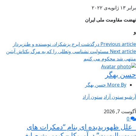
برابر ۱۳ ژانویه‌ی ۲۰۲۲
نهضت مقاومت ملی ایران
و
Previous article
درگذشت ایرج پزشکزاد، نویسنده و طنزپرداز
Next article
مسئولیت نشناسی وتعللی را که به مرگ بکتاش آبتین
منتهی شد محکوم می کنیم
حسن بهگر
More By حسن بهگر
آرشیو ستون آزاد
ستون آزاد
آگوست 7, 2026
0
علل ظهورپدیده ای بنام “دمکرات های
سوسیالیست” درآمریکا – کیومرث صابغی