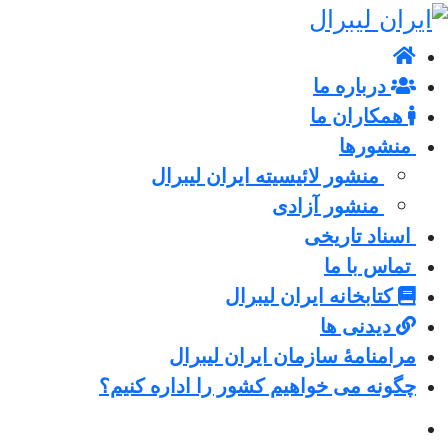
درباره ما
همکاران ما
منشورها
منشور لائیسیته ایران لیبرال
منشور آزادی
اسناد تاریخی
تماس با ما
کتابخانه ایران لیبرال
دیدنی ها
مرامنامۀ سازمان ایران لیبرال
چگونه می خواهیم کشور را اداره کنیم؟