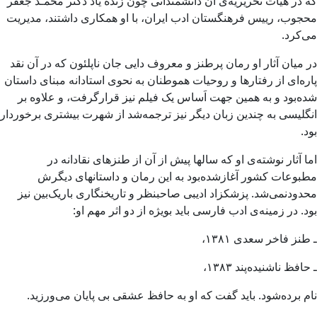
که در هیأت تحریریه‌ی آن دانشمندانی چون زنده یاد دکتر محمـد جعفر
محجوب، رییس فرهنگستان ادب ایران، با او همکاری داشتند، مدیریت
می‌کرد.
در میان آثار او رمان پرطنز و معروف دایی جان ناپلئون که در آن نقد
پاره‌ای از رفتارها و روحیات هموطنان به نحوی استادانه مبنای داستان
شده‌بود و به همین جهت اَساس یک فیلم نیز قرارگرفت، و علاوه بر
انگلیسی به چندین زبان دیگر نیز ترجمه‌شد از شهرت بیشتری برخوردار
بود.
اما آثار نوشته‌ی او که سالها پیش از آن از طنزهای نقادانه در
مطبوعات کشور آغازشده‌بود به این رمان و داستانهای دیگرش
محدودنمی‌شد. پزشکزاد ادیبی صاحبنظر و تاریخنگاری باریک‌بین نیز
بود. در زمینه‌ی ادب فارسی باید بویژه از دو اثر مهم او:
ـ طنز فاخر سعدی ۱۳۸۱،
ـ حافظ ناشنیده‌پند ۱۳۸۳،
نام برده‌شود. باید گفت که او به حافظ عشقی بی پایان می‌ورزید.