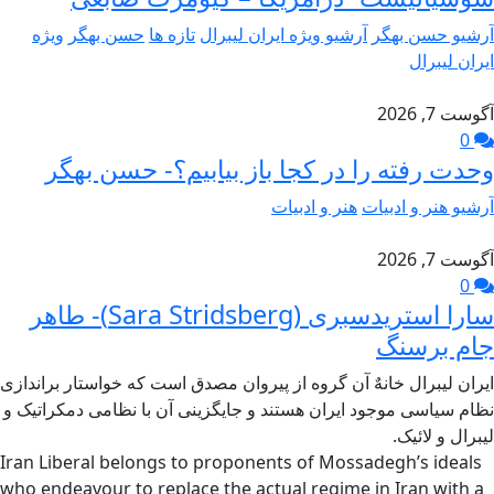
آرشیو حسن بهگر
آرشیو ویژه ایران لیبرال
تازه ها
حسن بهگر
ویژه
ایران لیبرال
آگوست 7, 2026
0
وحدت رفته را در کجا باز بیابیم؟- حسن بهگر
آرشیو هنر و ادبیات
هنر و ادبیات
آگوست 7, 2026
0
سارا استریدسبری (Sara Stridsberg)- طاهر
جام برسنگ
ایران لیبرال خانهٌ آن گروه از پیروان مصدق است که خواستار براندازی
نظام سیاسی موجود ایران هستند و جایگزینی آن با نظامی دمکراتیک و
لیبرال و لائیک.
Iran Liberal belongs to proponents of Mossadegh’s ideals
who endeavour to replace the actual regime in Iran with a