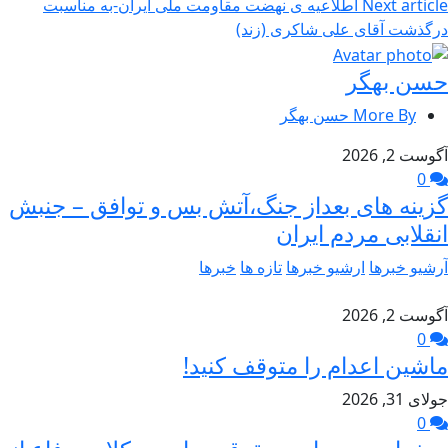
Next article
اطلاعیه ی نهضت مقاومت ملی ایران-به مناسبت
درگذشت آقای علی شاکری (زند)
حسن بهگر
More By حسن بهگر
آگوست 2, 2026
0
گزینه های بعداز جنگ،آتش بس و توافق – جنبش
انقلابی مردم ایران
آرشیو خبرها
ارشیو خبرها
تازه ها
خبرها
آگوست 2, 2026
0
ماشین اعدام را متوقف کنید!
جولای 31, 2026
0