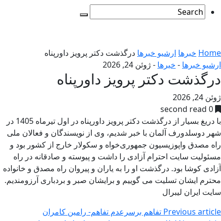
Home
خبرها
ارشیو خبرها
درگذشت دکتر پرویز داورپناه
ارشیو خبرها
-
خبرها
-
ژوئن 24, 2026
درگذشت دکتر پرویز داورپناه
ژوئن 24, 2026
0 second read
با دریغ بسیار از درگذشت دکتر پرویز داورپناه در اول تیرماه 1405 در
شهر دوسلدورف آلمان با خبر شدیم، وی از نویسندگان و فعالان ملی
راه مصدق واپوزیسیون جمهوری‌خواه و سکولار خارج از کشور بود و
مسئولیت سایت احترام آزادی را داشت و پیوسته و صادقانه در راه
آزادی کوشا بود. درگذشت او را به یاران و پیروان راه مصدق و خانواده
محترم ایشان تسلیت می گوییم و برایشان صبر و بردباری آرزومندیم.
سایت ایران لیبرال
Previous article
تفاهم برسرعدم تفاهم- رامین کامران