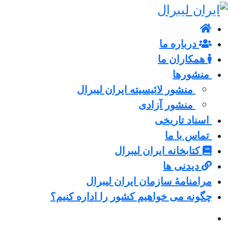
درباره ما
همکاران ما
منشورها
منشور لائیسیته ایران لیبرال
منشور آزادی
اسناد تاریخی
تماس با ما
کتابخانه ایران لیبرال
دیدنی ها
مرامنامۀ سازمان ایران لیبرال
چگونه می خواهیم کشور را اداره کنیم؟