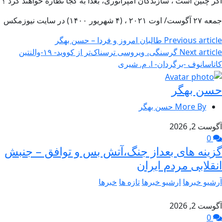
اگر چنین است ، سازندگان امپراتوری، بعدا به کجا نظاره خواهند کرد ؟
جمعه ۲۷ آگوست/ اوت ۲۰۲۱ ، (۴ شهریور ۱۴۰۰) در سایت نیوزمکس
Previous article
طالبان امروز و فردا – حسن بهگر
Next article
گرسنگی، ویروسی ترسناک‌تر از کووید- ١٩-والنتین
کاتاسانوف -برگردان- ا. م. شیری
حسن بهگر
More By حسن بهگر
آگوست 2, 2026
0
گزینه های بعداز جنگ،آتش بس و توافق – جنبش
انقلابی مردم ایران
آرشیو خبرها
ارشیو خبرها
تازه ها
خبرها
آگوست 2, 2026
0