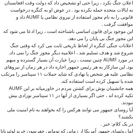
اعلان جنگ نکرد ، زیرا حتی او تشخیص داد که دولت وقت افغانستان
به ایالات متحده حمله نکرده بود . در عوض او به کنگره درخواست
قانونی را به نام مجوز استفاده از نیروی نظامی یا AUMF داد و
موافقت گرفت .
این موجود برای قانون اساسی ناشناخته است ، زیرا ادعا می شود که
این مجوز جنگ بی پایان را می دهد.
اعلانات جنگی کنگره از لحاظ تاریخی ثابت می کرد که وقتی جنگ
شروع شد و هدف تسلیم شد ، اعلامیه دیگر مجوز جنگ را نمی داد.
در مورد AUMF چنین نیست ، زیرا عبارت آن بسیار گسترده و مبهم
بود. این سازکار به هر رئیس جمهور اجازه داد در هر زمان از نیروهای
نظامی علیه هر شخص یا نهادی که شاید حملات ۱۱ سپتامبر را مرتکب
شده یا تسهیل کرده است استفاده کند.
همه جانشینان بوش برای کشتن مردم در خاورمیانه بر این AUMF
تکیه کرده اند ، حتی اگر بسیاری از آنها در ۱۱ سپتامبر نوزادی بیش
نبودند.
آیا روسای جمهور می توانند هرکس را که بخواهند به نام امنیت ملی
بکشند؟
در یک کلام: خیر .
اما روئسای جمهور آمریکا از زمانی که توماس جفرسون خرید لوئیزیانا