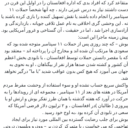
متقاعد کرد که افراد بدی که اداره افغانستان را در اوایل این قرن در
دست داشتند نیاز به درس عبرتی دارند ، چه آنها شخصاً حملات ۱۱
سپتامبر را انجام داده باشند یا نقش تسهیل کننده را بازی کرده باشند یا
نه . این وحشی گری اخلاقی به نام عمل تلافی جویانه ، بازدارندگی و
آزادسازی اجرا شد ، اما در حقیقت ، آن گستاخی و غرور آمریکایی بود.
پیش زمینه ماجرا این است:
بوش – که چند روزی پس از حملات ۱۱ سپتامبر متوجه شده بود که
سعودی ها مرتکب آن شده اند و مخارج آن را پرداخته اند – معتقد بود
که با مقصر دانستن حملات توسط افغانستان ، با نابودی بخش اعظم
آن کشور و کشته شدن صدها هزار نفر از بیگناهان ، او به نحوی به
جهان می آموزد که هیچ کس بدون عواقب شدید “با ما” درگیر نخواهد
شد.
واکنش سریع حساب نشده او و سوء استفاده از وحشت مفرط مردم
آمریکا در هفته های بعد از ۱۱ سپتامبر ، مجموعه ای از رویدادها را به
حرکت در آورد که هفته گذشته با همان طرز تفکر بوش و ارتش او با
پیروزی ( طالبان )در افغانستان ، و ۲ ترلیون دلار قرضی آمریکا که
سعی در نابودی آن کرده بود ،به اوج خود رسید .
بوش برای جلب رضایت گسترده بین المللی مورد نیاز برای ایجاد
تهاجمی که می خواست ، با متمرکز کردن بر – وودرو ویلسون درونی