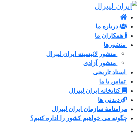
درباره ما
همکاران ما
منشورها
منشور لائیسیته ایران لیبرال
منشور آزادی
اسناد تاریخی
تماس با ما
کتابخانه ایران لیبرال
دیدنی ها
مرامنامۀ سازمان ایران لیبرال
چگونه می خواهیم کشور را اداره کنیم؟