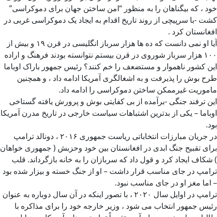
خود ، که بیگناهان را به منظور “امن ساختن جهان برای دموکراسی”
کشت -با سرپیچی از روند تاریخ اقدام به ایجاد یک دموکراسی غربی در
افغانستان کرد .
آیا او نمی دانست که ده ها هزار سرباز انگلیسی در قرن ۱۹ و بیش از
۱۰۰ هزار سرباز شوروی در قرن بیستم نتوانسته بودند فرهنگ و اراده
این کشور ناهموار و مستضعف را خم کنند؟ رئیس جمهور باراک اوباما
طرح بوش را پذیرفت و به اشغالگری آمریکا ادامه داد ، و همچنین
ماموریت غیرممکن ساختن دموکراسی را ادامه داد.
این ترفند جنگی -برآمده از بی کفایتی بوش و پرورش یافته گستاخی
اوباما – یکی از بدترین اشتباهات سیاست خارجی در تاریخ مدرن آمریکا
بود.
در جریان مبارزات انتخاباتی ریاست جمهوری ۲۰۱۶ ، دونالد ترامپ
برای تقبیح جنگ ابدی در افغانستان بین خود وحزبش ( جمهوری خواهان
) شکاف ایجاد کرد و قول داد که سربازان را به خانه بازگرداند. قلب
ترامپ در جای مناسب قرار داشت – او از جنگ خسته و بیزار شده بود
– اما مغز او در جای مناسب نبود.
ترامپ در اوایل سال ۲۰۲۰ ، با تصور اینکه در آن سال دوباره به عنوان
رئیس جمهور انتخاب می شود ، وزیر خارجه خود را برای مذاکره با