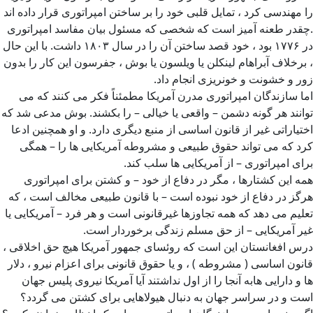
را مهندسی کرد ، تمایل قلبی خود را بر ساختن امپراتوری قرار داده اند
.چقدر طعنه آمیز است که شخصی که مسئول بیان مفاسد امپراتوری
در ۱۷۷۶ بود ، خود قصد ساختن آن را در سال ۱۸۰۳ داشت. با این حال
، برخلاف آبراهام لینکلن یا ویلسون یا بوش ، جفرسون این کار را بدون
زور و خشونت و خونریزی انجام داد.
اما سازندگان امپراتوری مدرن آمریکا مطمئناً فکر می کنند که می
توانند هر گونه دشمن – واقعی یا خیالی – را بکشند. بوش مدعی شد که
اختیاراتی غیر از قانون اساسی از منبع دیگری دارد. و او همچنین ادعا
کرد که می تواند حقوق طبیعی و مشروطه آمریکایی ها را – همگی
برای امپراتوری – از آمریکایی ها سلب کند.
همه این کشتارها ، مگر در دفاع از خود – و کشتن برای امپراتوری
هرگز در دفاع از خود نبوده است – با قانون طبیعی مخالف است ، که
تعلیم می دهد که همه تجاوزها غیرقانونی است و هر فرد – آمریکایی یا
غیر آمریکایی – از حق مسلم زندگی برخوردار است.
درس افغانستان این است که روئسای جمهور آمریکا هیچ حق اخلاقی ،
قانون اساسی ( مشروطه ) ، و یا حقوق قانونی برای اعزام نیرو ، دلار
ها و دارایی هابه آنجا را از اول نداشتند آیا آمریکا نیروی پلیس جهان
است و در سراسر جهان به دنبال هیولاهایی برای کشتن می گردد؟