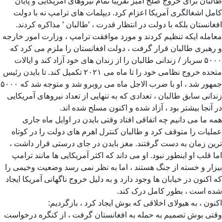
طالبان برای خروج صلح آمیز تقریباً تمام نیروهای آمریکایی و پایان
کامل اشغالگری آمریکا اعزام کرد. دیپلمات های ترامپ نه با دولت
افغانستان بلکه با دولت در انتظار قدرت ، ‘طالبان ‘ مذاکره کردند.
معامله ایکه تنظیم کردند و مورد موافقت ترامپ ، وزارت امور خارجه
و رهبری طالبان قرار گرفت ، دولت افغانستان را ملزم می کرد که
۵۰۰۰ سرباز / زندانی طالبان را از زندان های خود آزاد کند و ایالات
متحده خروج نظامی خود را تا ماه می ۲۰۲۱ تکمیل کند. تا بایدن رئیس
جمهور شد ، او با ضرب الاجل ماه می روبرو شد و متوجه شد که ۵۰۰۰
زندانی سابق طالبان ، تعدادی که به تنهایی از تعداد نیروهای آمریکایی
در آنجا بیشتر بود ، آزاد شده و اکنون مسلح شده اند.
همه ما می دانیم چه اتفاقی افتاد وقتی بایدن در اوایل ماه جاری
عملیات را متوقف کرد و طالبان کنترل اهرم های دولت را در کوتاه
ترین زمان به دست گرفتند. مغز بایدن در جای درستی قرار داشت ،
اما قلب او اینطور نبود. او می داند که اکثر آمریکایی ها مانند ترامپ
بیزار و خسته از جنگ هستند ، اما به نظر نمی رسد وضعیت وخیمی را
که اکنون در خیابان ها وجود دارد و به دلیل خروج ناگهانی آمریکا ایجاد
شده است ، بطور کامل درک کند.
اکنون ، به هیولای اخلاقی که بوش ایجاد کرد ، بازگردیم:
وقتی بوش تصمیم به حمله به افغانستان گرفت ، از کنگره درخواست