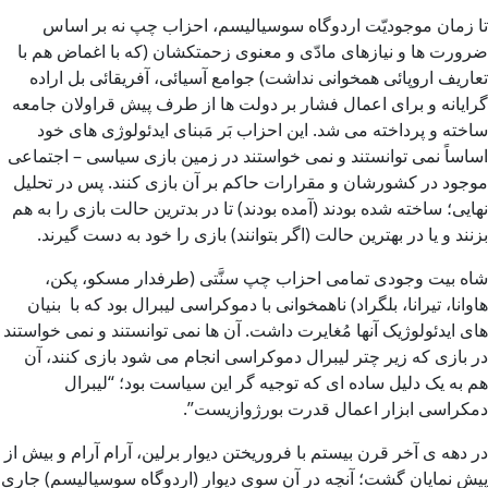
تا زمان موجودیّت اردوگاه سوسیالیسم، احزاب چپ نه بر اساس
ضرورت ها و نیازهای مادّی و معنوی زحمتکشان (که با اغماض هم با
تعاریف اروپائی همخوانی نداشت) جوامع آسیائی، آفریقائی بل اراده
گرایانه و برای اعمال فشار بر دولت ها از طرف پیش قراولان جامعه
ساخته و پرداخته می شد. این احزاب بَر مَبنای ایدئولوژی های خود
اساساً نمی توانستند و نمی خواستند در زمین بازی سیاسی – اجتماعی
موجود در کشورشان و مقرارات حاکم بر آن بازی کنند. پس در تحلیل
نهایی؛ ساخته شده بودند (آمده بودند) تا در بدترین حالت بازی را به هم
بزنند و یا در بهترین حالت (اگر بتوانند) بازی را خود به دست گیرند.
شاه بیت وجودی تمامی احزاب چپ سنَّتی (طرفدار مسکو، پکن،
هاوانا، تیرانا، بلگراد) ناهمخوانی با دموکراسی لیبرال بود که با بنیان
های ایدئولوژیک آنها مُغایرت داشت. آن ها نمی توانستند و نمی خواستند
در بازی که زیر چتر لیبرال دموکراسی انجام می شود بازی کنند، آن
هم به یک دلیل ساده ای که توجیه گر این سیاست بود؛ “لیبرال
دمکراسی ابزار اعمال قدرت بورژوازیست”.
در دهه ی آخر قرن بیستم با فروریختن دیوار برلین، آرام آرام و بیش از
پیش نمایان گشت؛ آنچه در آن سوی دیوار (اردوگاه سوسیالیسم) جاری