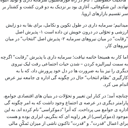
نهادند. این شکوفائی، آغازی بود بر نزدیک به دو قرن کشت و کشتار بر
سر تقسیم بازارهای اروپا.
میدانیم؛ سرمایه داری در طول تکوین و نکامل، برای بقا به دو زایش
ارزشی و تحوّلی در درون خویش تن داده است ۱- پذیرش اصل
“رقابت” در میان نیروهای سرمایه ۲- پذیرش اصل “انتخاب” در میان
نیروهای کار.
اما کار به همینجا خاتمه نیافت؛ سرمایه داری با پذیرش “رقابت” اگرچه
به سمت لیبرالیزه کردن – شدن حیات اجتماعی رفت لیک نیروی
دیگری را نیز بنا به ضرورت ها در دل خود پرورش داد، که با به
کارگیری “نظام انتخاب” حال در چگونه گی اداره ی جامعه نیز عرض
اندام می کرد.
چنانچه آمد؛ در کنار این تغییر و تحوّلات در بنیان های اقتصادی جوامع،
پارامتر دیگری در عرصه ی اجتماع وجود داشت که به امر چگونه گی
اداره ی جوامع می پرداخت. که آنرا “دموکراسی” نام کرده اند. به این
موجود (دموکراسی) از هر زاویه ای که بنگریم، ابزاری بوده و هست
برای اعمال “قدرت”. و “قدرت” تاکنون ناشی از میزان تَمکّنِ مالی