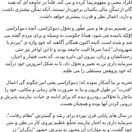
افراد معنی و مفهوم پیدا کرده و می کند. فلذا در جامعه ای که همه
گان از تمکّنِ مالی یکسان برخوردار نیستند، آنکه تمکُّن بیشتری داشت
و دارد، اعمال نظر و قدرت بیشتری خواهد داشت.
در تقسیم بندی ها و سیر تطّور و تحوّل دموکراسی، آنچه دموکراسی
اوّلیّه نامیده می شود، همانا حکومت به وسیله و برای مردم گفته می
شد و شده است. البته اکنون همگان آگاهند که خودِ واژه ی “مردم یا
شهروندان” ابتدا صرفاً الیت جامعه بودند و تا این اواخر نیز حتی
زحمتکشان و زنان، بیرون این دایره بودند، که تحت فشار و اجبار،
سرمایه داری تن به تغییر و تحوّل داد، تا به شکل امروزین خود درآمد.
که خود پژوهش مستقلی را می طلبد.
تجربه بر ما آشکار نموده که؛ دموکراسی یعنی امر چگونه گی اعمال
“قدرت” در طول قرون و بنا به ضرورت های زمانی و مکانی، خود را
بناچار با تحوّلاتی رودررو دیده که برای ادامه ی حیات، نیازمند پذیرش و
درونی کردن آنها بوده و همچنان هست.
در سال های پایانی قرن نوزده برای رشد و گسترش “نظام رقابت”،
سرمایه داری به اجبار نیازمند تجمُّع عظیم نیروی کار در بطن و متن
خود گشت، و به موازات آن مجبور به پذیرش حضور “دیگران” در