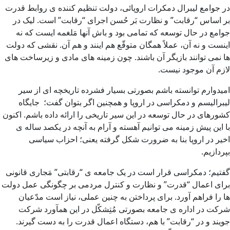
در جوامع لیبرال دمکرات اروپائی، دولت تنظیم کننده ی روابط قدرت
بر اساس “رقابت” و نظارت بَر حُسن اجرای “رقابت” است. لیک در
جوامع در حال توسعه که تمامی بود و باش آنها مَلغمه ایست که نه
اینست و نه آن، عملاً همگان متوقّع هم اینند و هم آن. نقشی که دولت
ها نمی توانند بازیگر آن باشند. چون زمینه های مادی و زیرساخت های
لازم آن موجود نیست.
امیدوارم توانسته باشم بصورتی بسیار فشرده تاریخچه ای از سیر
لیبرالیسم و دمکراسی در اروپا و همچنین اگر بتوان گفت؛ جایگاه
کشورهای در حال توسعه در این سیر تاریخی را ارائه داده باشم. اکنون
با این پیش زمینه می توانیم آهسته و آرام به آنچه در یکصد ساله ی
اخیر در اروپا بنا به ضرورت شکل گرفته یعنی؛ احزاب سیاسی
بپردازیم.
گفتیم؛ دمکراسی قرار است در یک جامعه ی “رقابتی” مَجاری قانونی
برای اعمال “قدرت” و نظارت و کنترل مردمی بر چگونگی عمل دولت
ها را فراهم آورد. برای پرداختن به چنین عملی، نیاز است مدّعیان
شرکت در اداره ی جامعه بصورتی مُتِشکّل در این همآورد شرکت
جویند و در “رقابت” با هم، دستگاه اعمال قدرت را به دست گیرند.