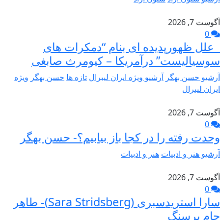
آگوست 7, 2026
0
علل ظهورپدیده ای بنام “دمکرات های
سوسیالیست” درآمریکا – کیومرث صابغی
آرشیو حسن بهگر
آرشیو ویژه ایران لیبرال
تازه ها
حسن بهگر
ویژه
ایران لیبرال
آگوست 7, 2026
0
وحدت رفته را در کجا باز بیابیم؟- حسن بهگر
آرشیو هنر و ادبیات
هنر و ادبیات
آگوست 7, 2026
0
سارا استریدسبری (Sara Stridsberg)- طاهر
جام برسنگ