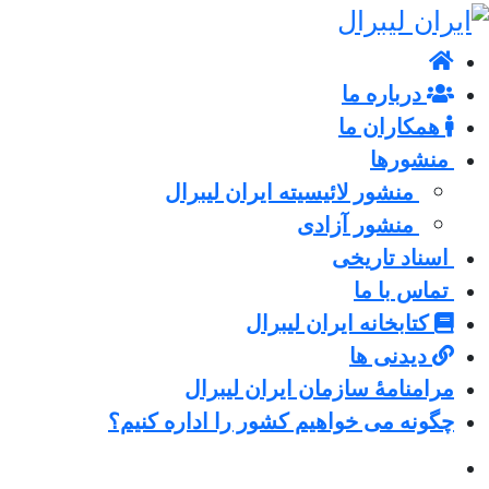
درباره ما
همکاران ما
منشورها
منشور لائیسیته ایران لیبرال
منشور آزادی
اسناد تاریخی
تماس با ما
کتابخانه ایران لیبرال
دیدنی ها
مرامنامۀ سازمان ایران لیبرال
چگونه می خواهیم کشور را اداره کنیم؟