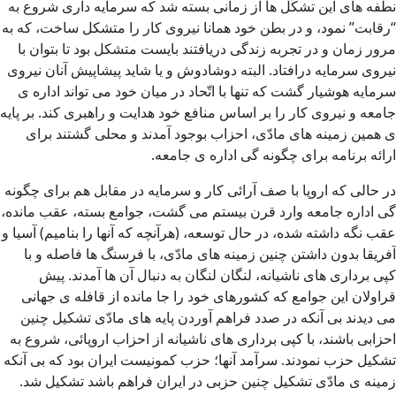
نطفه های این تشکّل ها از زمانی بسته شد که سرمایه داری شروع به
“رقابت” نمود، و در بطن خود همانا نیروی کار را متشکل ساخت، که به
مرور زمان و در تجربه زندگی دریافتند بایست متشکل بود تا بتوان با
نیروی سرمایه درافتاد. البته دوشادوش و یا شاید پیشاپیش آنان نیروی
سرمایه هوشیار گشت که تنها با اتّحاد در میان خود می تواند اداره ی
جامعه و نیروی کار را بر اساس منافع خود هدایت و راهبری کند. بر پایه
ی همین زمینه های مادّی، احزاب بوجود آمدند و محلی گشتند برای
ارائه برنامه برای چگونه گی اداره ی جامعه.
در حالی که اروپا با صف آرائی کار و سرمایه در مقابل هم برای چگونه
گی اداره جامعه وارد قرن بیستم می گشت، جوامع بسته، عقب مانده،
عقب نگه داشته شده، در حال توسعه، (هرآنچه که آنها را بنامیم) آسیا و
آفریقا بدون داشتن چنین زمینه های مادّی، با فرسنگ ها فاصله و با
کپی برداری های ناشیانه، لنگان لنگان به دنبال آن ها آمدند. پیش
قراولان این جوامع که کشورهای خود را جا مانده از قافله ی جهانی
می دیدند بی آنکه در صدد فراهم آوردن پایه های مادّی تشکیل چنین
احزابی باشند، با کپی برداری های ناشیانه از احزاب اروپائی، شروع به
تشکیل حزب نمودند. سرآمد آنها؛ حزب کمونیست ایران بود که بی آنکه
زمینه ی مادّی تشکیل چنین حزبی در ایران فراهم باشد تشکیل شد.