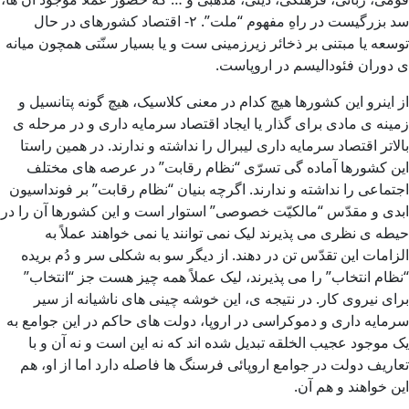
سد بزرگیست در راهِ مفهوم “ملت”. ۲- اقتصاد کشورهای در حال
توسعه یا مبتنی بر ذخائر زیرزمینی ست و یا بسیار سنّتی همچون میانه
ی دوران فئودالیسم در اروپاست.
از اینرو این کشورها هیچ کدام در معنی کلاسیک، هیچ گونه پتانسیل و
زمینه ی مادی برای گذار یا ایجاد اقتصاد سرمایه داری و در مرحله ی
بالاتر اقتصاد سرمایه داری لیبرال را نداشته و ندارند. در همین راستا
این کشورها آماده گی تسرّی “نظام رقابت” در عرصه های مختلف
اجتماعی را نداشته و ندارند. اگرچه بنیان “نظام رقابت” بر فونداسیون
ابدی و مقدّس “مالکیّت خصوصی” استوار است و این کشورها آن را در
حیطه ی نظری می پذیرند لیک نمی توانند یا نمی خواهند عملاً به
الزامات این تقدّس تن در دهند. از دیگر سو به شکلی سر و دُم بریده
“نظام انتخاب” را می پذیرند، لیک عملاً همه چیز هست جز “انتخاب”
برای نیروی کار. در نتیجه ی، این خوشه چینی های ناشیانه از سیر
سرمایه داری و دموکراسی در اروپا، دولت های حاکم در این جوامع به
یک موجود عجیب الخلقه تبدیل شده اند که نه این است و نه آن و با
تعاریف دولت در جوامع اروپائی فرسنگ ها فاصله دارد اما از او، هم
این خواهند و هم آن.