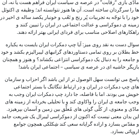
مادّی بازی “رقابت” در عرصه ی سیاست ایران فراهم هست یا نه، آن
ها را سرگردان ساخته است. آن ها هنوز نتوانسته اند؛ وظیفه ی اکتوئل
خود را با توجّه به تجربیات پُر رنج و تَعُب و خونبار یکصد ساله ی اخیر در
زمینه ی دموکراسی و عدالت اجتماعی در ایران را تبیین کنند و
راهکارهای اصلاحی مناسب برای فردای ایرانی بهتر ارائه دهند.
سوال دست به نقد روی میز: آیا چپ دمکرات ایران بایست به یکباره
خط بطلان بر روی تمامی دستاوردهای گرانبهای لیبرالیزم بکشد و خود
و جامعه را به دنبال یک دموکراسی انتزاعی بکشاند؟ و هنوز و همچنان
بازیگر حاشیه ای در عرصه ی سیاسی – اجتماعی ایران باشد!
پاسخ می توانست سهل الوصول تر از این باشد اگر احزاب و سازمان
های چپ دمکرات در ایران و در ارتباط تنگاتنگ با بستر اجتماعی
خویش می بودند. اما با فاصله، جا دارد چپ دمکرات ایران وجب به
وجب جامعه ی ایران را واکاوی کند و با تحلیلی بخردانه از زمینه های
مادّی و معنوی، از کلّی گوئی های مُعلَّق بین زمین و آسمان بپرهیزد.
این بدان معنی نیست که اکنون از دموکراسی لیبرال یک شریعت جامد
و مقدّس بسازد و اراده گرایانه سعی کند شِکلکی همچون جوامع
اروپائی بسازد.