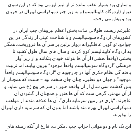
و ساری بود بسیار عقب مانده تر از لیبرالیزمی بود که در این سوی
دیوار (اردوگاه کاپیتالیسم) و به زیر چتر دموکراسی لیبرال در جریان
بود و پیش می رفت.
علیرغم زیست طولانی مدّت بخش اعظم نیروهای چپ ایران در
کشورهای اردوگاه سوسیالیسم و با شناخت عینی از زندگی در این
جوامع، تو گویی غافلگیرانه دیوار برلین بر سر آن ها فروریخت. همگی
به اردوگاه کاپیتالیسم کوچ کردند و سال های سال طول کشید تا
بخشی (واقعاً بخشی) از آن ها بتوانند خودی بتکانند و از زیر آوار
فرهنگی “اردوگاه سوسیالیسم واقعاً موجود” بیرون بیایند. اما تربیت
یافته گی نظام فکری آنها در چارچوبه ی “اردوگاه سوسیالیسم واقعاً
موجود” و جهان دو قطبی، چنان جان سخت بود – هست که همچنان از
پس گذشت سی سال از آن واقعه هنوز در سر هر پیچ رُخ می نماید. و
از آن مهمتر، گرهی ست که آن ها هنوز و همچنان از گشودن آن
عاجزند؛ “بازی در زمین سرمایه داری”. آن ها علاقه مندند از مَواهب
دموکراسی لیبرال بهره مند باشند اما بدون آن که سرمایه داری لیبرال
را بپذیرند.
این یک بام و دو هوائی احزاب چب دمکرات، فارغ از آنکه زمینه های