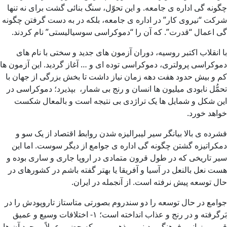
چگونه گی اداره ی جامعه. و این تحوّل، سنگ بنائی گشت برای نه تنها
شرکت “نیروی کار” در اداره ی جامعه، بلکه در به دست گرفتن چگونه
گی اعمال “قدرت”. که آن را “دموکراسی سوسیالیستی” نام کردند.
با انقلاب اکتبر روسیه، دوران آزمون های جدید و سختی با نام های
دموکراسی پرولتری، دموکراسی توده ای و … آغاز گردید. این آزمون ها
کم و بیش حدود هفت دهه زمان نیاز داشت تا بخش بزرگی از جهان با
تحمُّل نابودی میلیون ها انسان و رنج بی شمار، بپذیرد؛ دموکراسی در
این شکل و شمایل ها یک تراژدی بی نتیجه است و بالمعال شکست
خواهد خورد.
فشرده ی بالا بیانگر سیر لیبرالیزه شدن روابط اقتصاد از یک سو و
دمکراتیزه گشتن چگونه گی اداره ی جوامع از دیگر سوست. اما این
سیر تاریخی که در طول قرون متمادی در اروپا جاری و ساری بوده و
هست نعل بالنعل در آسیا و آفریقا یا بهتر گفته باشم در کشورهای در
حال توسعه پیش نرفته است. از آنجمله در ایران.
جوامع در حال توسعه را دو سندروم بصورتی متاستاز تاروپودش را در
بَرگرفته و در رنج و عذاب انداخته است؛ ۱- اختلافات وسیع و عمیق
قومی، زبانی، فرهنگی، دینی، مذهبی و … که حضور عملاً موجود آن ها،