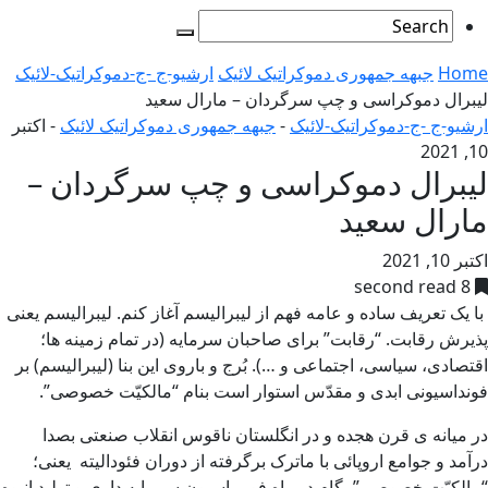
Home
جبهه جمهوری دموکراتیک لائیک
ارشیو-ج -ج-دموکراتیک-لائیک
لیبرال دموکراسی و چپ سرگردان – مارال سعید
ارشیو-ج -ج-دموکراتیک-لائیک
-
جبهه جمهوری دموکراتیک لائیک
-
اکتبر
10, 2021
لیبرال دموکراسی و چپ سرگردان –
مارال سعید
اکتبر 10, 2021
8 second read
با یک تعریف ساده و عامه فهم از لیبرالیسم آغاز کنم. لیبرالیسم یعنی
پذیرش رقابت. “رقابت” برای صاحبان سرمایه (در تمام زمینه ها؛
اقتصادی، سیاسی، اجتماعی و …). بُرج و باروی این بنا (لیبرالیسم) بر
فونداسیونی ابدی و مقدّس استوار است بنام “مالکیّت خصوصی”.
در میانه ی قرن هجده و در انگلستان ناقوس انقلاب صنعتی بصدا
درآمد و جوامع اروپائی با ماترک برگرفته از دوران فئودالیته یعنی؛
“مالکیّت خصوصی”، گام در راه فورماسیون سرمایه داری و تولید انبوه