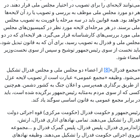
می‌توانند لایحه‌ای را برای تصویب در اختیار مجلس ملی قرار دهند. در
هر دو مورد مجلس ملی موظف به بررسی و تصویب یا رد آن لایحه‌ها
خواهد بود. همه قوانین باید در سه مرحله یا فوریت به تصویب مجلس
ملی برسند. در هر مرحله‌ای لایحه مورد نظر در کمیسیون‌های مجلس
ملی مورد بررسی‌های کارشناسانه قرار می‌گیرد. هر لایحه‌ای که در دو
مجلس ملی و فدرال به تصویب رسید، برای آن که به قانون تبدیل شود،
باید نخست از سوی رئیس‌جمهور توشیح و سپس از سوی نخست‌وزیر
امضاء شود.
«مجمع فدرال»
[8]
از اعضاء دو مجلس ملی و مجلس فدرال تشکیل
می‌شود. وظیفه «مجمع عمومی» عبارت است از تصویب لایحه عزل
از طریق برگذاری همه‌پرسی و اعلان جنگ به کشور دشمن. هم‌چنین
کسی که از سوی مردم به‌مثابه رئيس‌جمهور برگزیده شده است، باید
در برابر مجمع عمومی به قانون اساسی سوگند یاد کند.
رئیس‌جمهور و حکومت فدرال (حکومت مرکزی) قوه اجرائی دولت
فدرال را تشکیل می‌دهند. تمامی نهادهای اداری فدرال، ارتش،
ژاندارمری فدرال، پلیس فدرال، پلیس گمرک فدرال و …مجموعه
نیروی اجرائی حکومت فدرال را تشکیل می‌دهند. وظیفه نهادهای