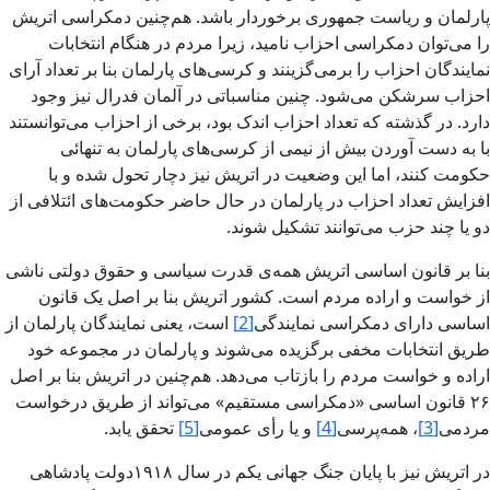
پارلمان و ریاست جمهوری برخوردار باشد. هم‌چنین دمکراسی اتریش
را می‌توان دمکراسی احزاب نامید، زیرا مردم در هنگام انتخابات
نمایندگان احزاب را برمی‌گزینند و کرسی‌های پارلمان بنا بر تعداد آرای
احزاب سرشکن می‌شود. چنین مناسباتی در آلمان فدرال نیز وجود
دارد. در گذشته که تعداد احزاب اندک بود، برخی از احزاب می‌توانستند
با به دست آوردن بیش از نیمی از کرسی‌های پارلمان به تنهائی
حکومت کنند، اما این وضعیت در اتریش نیز دچار تحول شده و با
افزایش تعداد احزاب در پارلمان در حال حاضر حکومت‌های ائتلافی از
دو یا چند حزب می‌توانند تشکیل شوند.
بنا بر قانون اساسی اتریش همه‌ی قدرت سیاسی و حقوق دولتی ناشی
از خواست و اراده مردم است. کشور اتریش بنا بر اصل یک قانون
اساسی دارای دمکراسی نمایندگی
[2]
است، یعنی نمایندگان پارلمان از
طریق انتخابات مخفی برگزیده می‌شوند و پارلمان در مجموعه خود
اراده و خواست مردم را بازتاب می‌دهد. هم‌چنین در اتریش بنا بر اصل
۲۶ قانون اساسی «دمکراسی مستقیم» می‌تواند از طریق درخواست
مردمی
[3]
، همه‌پرسی
[4]
و یا رأی عمومی
[5]
تحقق یابد.
در اتریش نیز با پایان جنگ جهانی یکم در سال ۱۹۱۸دولت پادشاهی