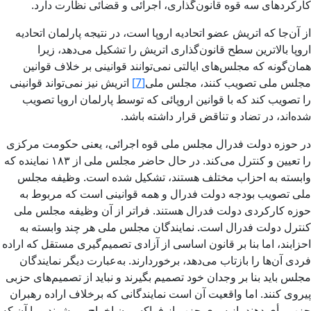
کارکردهای سه قوه قانون‌گذاری، اجرائی و قضائی نظارت دارد.
از آن‌جا که اتریش عضو اتحادیه اروپا است، در نتیجه پارلمان اتحادیه
اروپا بالاترین سطح قانون‌گذاری اتریش را تشکیل می‌دهد، زیرا
همان‌گونه که مجلس‌های ایالتی نمی‌توانند قوانینی بر خلاف قوانین
مجلس ملی تصویب کنند، مجلس ملی
[7]
اتریش نیز نمی‌تواند قوانینی
را تصویب کند که با قوانین اروپائی که توسط پارلمان اروپا تصویب
شده‌اند، در تضاد و تناقض قرار داشته باشد.
در حوزه دولت فدرال مجلس ملی قوه اجرائی، یعنی حکومت مرکزی
را تعیین و کنترل می‌کند. در حال حاضر مجلس ملی از ۱۸۳ نماینده که
وابسته به احزاب مختلف هستند، تشکیل شده است. وظیفه مجلس
ملی تصویب بودجه دولت فدرال و همه قوانینی است که مربوط به
حوزه کارکردی دولت فدرال هستند. فراتر از آن وظیفه مجلس ملی
کنترل دولت فدرال است. نمایندگان مجلس ملی هر چند وابسته به
احزابند، اما بنا بر قانون اساسی از آزادی تصمیم‌گیری مستقل که اراده
فردی آن‌ها را بازتاب می‌دهد، برخوردارند. به‌عبارت دیگر نمایندگان
مجلس باید بنا بر وجدان خود تصمیم بگیرند و نباید از تصمیم‌های حزبی
پیروی کنند. اما واقعیت آن است نمایندگانی که برخلاف اراده رهبران
حزب رأی دهند، از سوی حزب از فراکسیون اخراج می‌شوند و یا آن که