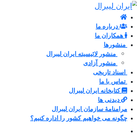
درباره ما
همکاران ما
منشورها
منشور لائیسیته ایران لیبرال
منشور آزادی
اسناد تاریخی
تماس با ما
کتابخانه ایران لیبرال
دیدنی ها
مرامنامۀ سازمان ایران لیبرال
چگونه می خواهیم کشور را اداره کنیم؟