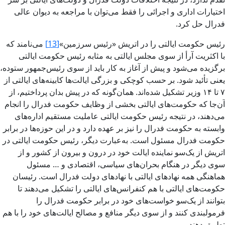
اختیارات اداری و اجرائی را فقط می‌توان با مراجعه به دیوان عالی
فدرال حل کرد.
رئیس حکومت ایالتی را در اتریش «رئیس سرزمین»
[13]
می‌نامند که
با اکثریت آرأ از سوی مجلس ایالتی به مثابه رئیس حکومت ایالتی
برگزیده می‌شود و پیش از آغاز به کار باید از سوی رئیس‌جمهور ستوده،
یعنی تأئید شود. بر حسب کوچکی و بزرگی ایالت‌ها کابینه‌های ایالتی از
۷ تا ۱۴ وزیر تشکیل شده‌اند. همان‌گونه که در پیش بدان پرداختیم، از
آن‌جا که حکومت‌های ایالتی بخشی از وظایف حکومت فدرال را انجام
می‌دهند، در نتیجه رئیس حکومت ایالتی عاملیت مستقیم اداره‌های
وابسته به حکومت فدرال را نیز بر عهده دارد و در این حوزه‌ها در برابر
حکومت فدرال مسئول است. به‌عبارت دیگر، رئیس حکومت ایالتی در
اتریش از یک‌سو نماینده ایالت خود در درون و بیرون از کشور و از
سوی دیگر در هنگام بحران‌های سیاسی، اقتصادی و … مسئول
هماهنگی همه نهادهای ایالتی با نهادهای دولت فدرال است. رئیسان
حکومت‌های ایالتی با هم کنفرانس‌های ایالتی را تشکیل می‌دهند تا
بتوانند از یک‌سو خواست‌های خود در برابر حکومت فدرال را
فرمولبندی کنند و از سوی دیگر منافع و مصالح ایالت‌های خود را با هم
تطبیق دهند.