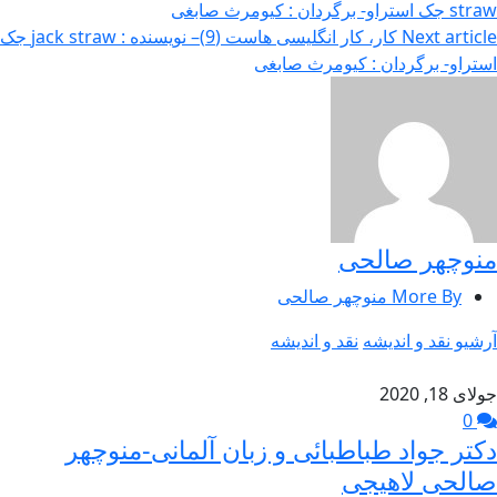
straw جک استراو- برگردان : کیومرث صابغی
Next article
کار، کار انگلیسی هاست (9)– نویسنده : jack straw جک
استراو- برگردان : کیومرث صابغی
منوچهر صالحی
More By منوچهر صالحی
آرشیو نقد و اندیشه
نقد و اندیشه
جولای 18, 2020
0
دکتر جواد طباطبائی و زبان آلمانی-منوچهر
صالحی لاهیجی