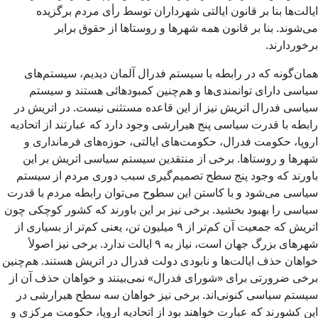
ایالت‌ها بنا بر قانون ایالتی شهرداران توسط رأی مردم برگزیده
می‌شوند. بنا بر قانون همه شهرها و روستاها از حقوق برابر
برخوردارند.
همان‌گونه که در رابطه با سیستم فدرال آلمان دیدیم، سیستم‌های
سیاسی دارای توانمندی‌ها و هم‌چنین کمبودهائی هستند و سیستم
سیاسی فدرال اتریش نیز از این قاعده مستثنی نیست. در اتریش در
رابطه با قدرت سیاسی پنج هیرارشی وجود دارد که عبارتند از اتحادیه
اروپا، حکومت فدرال، حکومت‌های ایالتی، حوزه‌های فرمانداری و
شهرها و روستاها. برخی از منتقدین سیستم سیاسی اتریش بر این
باورند که وجود پنج سطح تصمیم‌گیری سبب دوری مردم از سیستم
سیاسی می‌شود و با کاستن این سطوح می‌توان رابطه مردم با قدرت
سیاسی را بهبود بخشید. برخی نیز بر این باورند که کشور کوچکی چون
اتریش که جمعیت آن کم‌تر از ۹ میلیون تن، یعنی کم‌تر از بسیاری از
شهرهای بزرگ جهان است، نیاز به ۹ ایالت ندارد. برخی نیز اصولأ
خواهان حذف ایالت‌ها و نابودی دولت فدرال در اتریش هستند. هم‌چنین
برخی ضرورتی برای «شورای فدرال» نمی‌بینند و خواهان حذف آن از
سیستم سیاسی کنونی‌اند. برخی نیز خواهان سه سطح هیرارشی در
این کشورند که عبارت خواهند بود از اتحادیه اروپا، حکومت مرکزی و