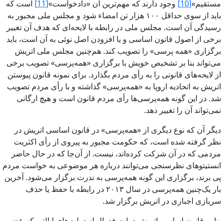
مستقیم»
[10]
وجود دارند که مهم‌ترین آن «دادخواست»
[11]
است که
باید از سوی حداقل ۱۰۰ هزار تن امضاء شود و مجلس ملی مجبور به
رسیدگی آن است. مجلس ملی در رابطه با لایحه‌ای که هدف آن تغییر
برخی از اصول قانون اساسی و یا افزودن اصل نوئی به آن است، باید
برگزاری «همه پرسی» را تصویب کند. هم‌چنین مجلس ملی اتریش
می‌تواند بنا بر تشخیص خویش با برگزاری «همه‌پرسی» تصویب برخی
از لایحه‌های قانونی را به رأی مردم بگذارد. برای نمونه قانون پیوستن
اتریش به اتحادیه اروپا به «همه‌پرسی» گذاشته و با رأی مردم تصویب
شد. در این گونه همه‌پرسی‌ها رأی مردم قانون است و هیچ ارگانی
نمی‌تواند آن را تغییر دهد.
دیگر آن که نوع دیگری از «همه‌پرسی» در قانون اساسی اتریش در
نظر گرفته شده است، که حکومت مجبور به پیروی از رأی اکثریت
مردمی که در آن شرکت کرده‌اند، نیست. از آن‌جا که در حال حاضر
انستیتوهای نظرسنجی می‌توانند درباره هر موضوعی به خواست مردم
پی برند، برگزاری این گونه همه‌پرسی به ندرت برگزار می‌شود. آخرین
بار یک‌چنین همه‌پرسی در سال ۲۰۱۳ در رابطه با حفظ یا حذف
سربازی اجباری در اتریش برگزار شد.
بنا بر قانون اساسی اتریش دولت فدرال از دولت‌های ایالتی که عضو