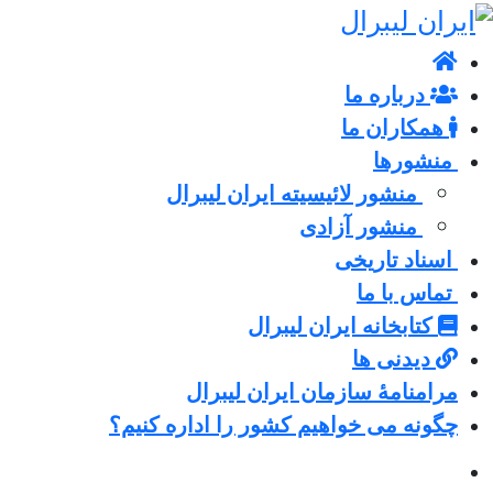
درباره ما
همکاران ما
منشورها
منشور لائیسیته ایران لیبرال
منشور آزادی
اسناد تاریخی
تماس با ما
کتابخانه ایران لیبرال
دیدنی ها
مرامنامۀ سازمان ایران لیبرال
چگونه می خواهیم کشور را اداره کنیم؟