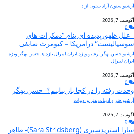
آرشیو ستون آزاد
ستون آزاد
آگوست 7, 2026
0
علل ظهورپدیده ای بنام “دمکرات های
سوسیالیست” درآمریکا – کیومرث صابغی
آرشیو حسن بهگر
آرشیو ویژه ایران لیبرال
تازه ها
حسن بهگر
ویژه
ایران لیبرال
آگوست 7, 2026
0
وحدت رفته را در کجا باز بیابیم؟- حسن بهگر
آرشیو هنر و ادبیات
هنر و ادبیات
آگوست 7, 2026
0
سارا استریدسبری (Sara Stridsberg)- طاهر