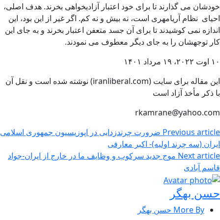
خودشان می گذارند تا برای خود اعتبار آزادیخواهی بخرند. هدف اصلی،
احیای نظام آریامهری است، نه بیش و نه کم. اگر غیر از این بود، این
اندازه نمی کوشیدند تا برای آن جسد متعفن اعتبار بخرند و به جای این
کار توجهشان را به جای دیگر معطوف می نمودند.
۱۰ اوت ۲۰۲۲، ۱۹ مرداد ۱۴۰۱
این مقاله برای سایت (iranliberal.com) نوشته شده است و نقل آن
با ذکر مأخذ آزاد است
rkamrane@yahoo.com
Previous article
ضرورت چرند‌زدایی در اپوزیسیون جمهوری اسلامی
ایران (سه چرند اولیه)- اکبر معارفی
Next article
موج جدید سرکوب و وظایف ما در خارج از ایران-جواد
قاسم آبادی
حسن بهگر
More By حسن بهگر