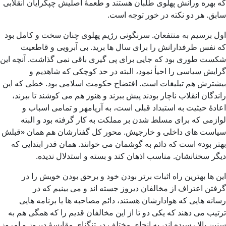
که بهره ورانش پهلوی طلبان هستند و طعمۀ اصلیش چپگرایان انقلابی
سابق. هر دو نکته در خور توجه است.
اول برسیم به منتفعان. سرنگونی رژیم پهلوی چنان سخت و کامل بود
که نفس طرفدارانش را برای سال ها برید. بی آبرویی و قاطعیت
شکست طوری بود که جایی برای پی گیری باقی نمی گذاشت. آنچه این
گرایش سیاسی را احیأ نمود، البته در حد کوچکی که شاهدیم و
بیشترش هم تبلیغات است. افتضاح حکومت اسلامی بود. خطی که این
راندگان انقلاب ناچار بودند پیش ببرند و هنوز هم می کوشند تا ببرند،
اعادۀ حیثیت به استبداد قبلی است، به آریامهر و تمامی اسباب و
لوازمی که برای مسلط شدن بر مملکت به کار گرفته بود و البته
سیاست های داخلی و خارجیش. محور کل گفتارشان هم همان «قبلش
بهتر بود» است که دائم به گوشمان می خوانند. همان قدر ابتدایی که
دیگر سخنانشان. مناسب اذهان کند و بسته و استدلال ندیده.
این ها بهترین راه اثبات برتر بودن خود و برحق بودن خویش را در
گرفتن اعتراف از مخالفان دیروز جسته اند و می بینیم که در
رسانه هایی که هوادارشان هستند، دائم مصاحبه ها یا برنامه هایی
ترتیب می دهند که یکی دو تا از این مخالفان قدیم را که همگی هم به
سنین بالا رسیده اند، به انحای مختلف در تنگنای مقایسۀ دیروز و امروز