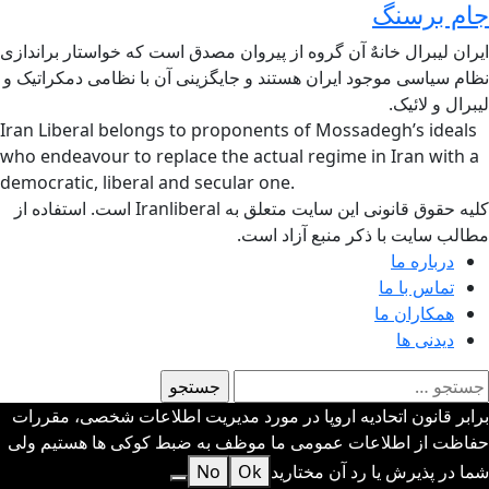
جام برسنگ
ایران لیبرال خانهٌ آن گروه از پیروان مصدق است که خواستار براندازی
نظام سیاسی موجود ایران هستند و جایگزینی آن با نظامی دمکراتیک و
لیبرال و لائیک.
Iran Liberal belongs to proponents of Mossadegh’s ideals
who endeavour to replace the actual regime in Iran with a
democratic, liberal and secular one.
کلیه حقوق قانونی این سایت متعلق به Iranliberal است. استفاده از
مطالب سایت با ذکر منبع آزاد است.
درباره ما
تماس با ما
همکاران ما
دیدنی ها
ستجو
رای:
برابر قانون اتحادیه اروپا در مورد مدیریت اطلاعات شخصی، مقررات
حفاظت از اطلاعات عمومی ما موظف به ضبط کوکی ها هستیم ولی
شما در پذیرش یا رد آن مختارید
Ok
No