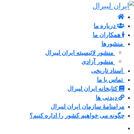
درباره ما
همکاران ما
منشورها
منشور لائیسیته ایران لیبرال
منشور آزادی
اسناد تاریخی
تماس با ما
کتابخانه ایران لیبرال
دیدنی ها
مرامنامۀ سازمان ایران لیبرال
چگونه می خواهیم کشور را اداره کنیم؟