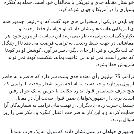
خواستار مقابله جدی و فیزیکی با مخالفان خود است. حمله به کنگره
بسیاری را در آمریکا و جهان شوکه کرد.
جو بایدن در یکی از سخنرانی های خود گفت که او «رئیس جمهور همه
ی آمریکایی هاست» و نشان داد که او خواستارحفظ وحدت و
یکپارچگی است ولی به نظر نمی رسد این سیاست او پیروز شود. هر
مماشاتی در جهت حفظ وحدت، به ترامپ فرصت می دهد تا از چنگال
عدالت بگریزد و فردا از جای دیگری سر در آورد. کوشش او در کودتا
که محرز است، نمی تواند بی عاقبت بماند. شکست کودتا نمی تواند
سرپوش خطا بشود.
ترامپ 75 میلیون رأی دهنده جدی پشت سر دارد که حاضرند به خاطر
او پول بپردازند و حتا دست به اسلحه ببرند. شعار وحدت با ترامپی که
هیچ حرف حسابی را قبول ندارد حکایت با خرس به یک جوال رفتن
است. برخی از جمهوریخواهان ضمن قبول صحت آرأ، در مقابل
چشمان حیرت زده ی دیگران، از تهمت های ترامپ به شمارندگان آرأ
حمایت کردند و با این کار به صراحت اعتبار کنگره و دمکراسی را زیر
سؤال بردند.
جمهوری خواهان در عمل نشان دادند که تبدیل به یک حزب عمدتاً