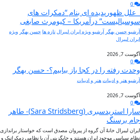
0
علل ظهورپدیده ای بنام “دمکرات های
سوسیالیست” درآمریکا – کیومرث صابغی
آرشیو حسن بهگر
آرشیو ویژه ایران لیبرال
تازه ها
حسن بهگر
ویژه
ایران لیبرال
آگوست 7, 2026
0
وحدت رفته را در کجا باز بیابیم؟- حسن بهگر
آرشیو هنر و ادبیات
هنر و ادبیات
آگوست 7, 2026
0
سارا استریدسبری (Sara Stridsberg)- طاهر
جام برسنگ
ایران لیبرال خانهٌ آن گروه از پیروان مصدق است که خواستار براندازی
نظام سیاسی موجود ایران هستند و جایگزینی آن با نظامی دمکراتیک و