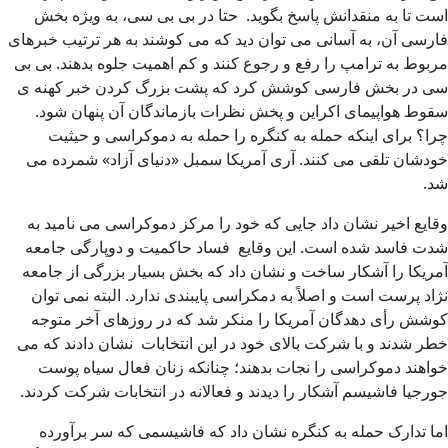
است تا به منقدانش پاسخ بگوید. حتا در بی بی سی، به ویژه بخش
فارسی آن، به آسانی می توان دید که می کوشند به هر ترتیب خبرهای
مربوط به ترامپ را رفع و رجوع کنند و کم اهمیت جلوه بدهند. بی بی
سی در بخش فارسی کوشش کرد که پشت بزرگ کردن خبر کهنه ی
سقوط هواپیمای اکراین و پخش نظرات بازماندگان آن پنهان شود.
چرا؟ برای اینکه حمله به کنگره را حمله به دموکراسی و حیثیت
خودشان تلقی می کنند. آری آمریکا سمبل «دنیای آزاد» شمرده می
شد.
وقایع اخیر نشان داد جایی که خود را مرکز دموکراسی می نامید به
شدت فاسد شده است. این وقایع فساد حاکمیت و دوپارگی جامعه
آمریکا را آشکار ساخت و نشان داد که بخش بسیار بزرگی از جامعه
نژاد پرست است و اصلاً به دمکراسی پایبندی ندارد. البته نمی توان
کوشش رأی دهدگان آمریکا را منکر شد که در روزهای آخر متوجه
خطر شدند و با شرکت بالای خود در این انتخابات نشان دادند که می
خواهند دموکراسی را نجات بدهند؛ چنانکه زنان فعال سیاه پوست
جورجیا فاشیسم آشکار را دیدند و فعالانه در انتخابات شرکت کردند.
اما تدارک حمله به کنگره نشان داد که فاشیسمی که سر برآورده