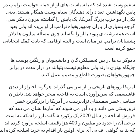
سفیدپوست شده اند که با سیاست های او از جمله خواست ترامپ در
پایین نگهداشتن تعداد رأی دهندگان سیاه پوست همگام هستند. یعنی
یکی از دو حزب بزرگ آمریکا، یک پایش را گذاشته بیرون دمکراسی.
گرچه بسیاری از یاران جمهوریخواه ترامپ از او بریده اند ولی بعید
است همه رشته ی پیوند با او را بگسلند چون مسأله میلیون ها دلار
پشتیبانان ترامپ در میان است و البته ارقامی که بابت کمک انتخاباتی
جمع کرده است.
دموکرات ها در بین تحصیلکردگان و دانشجویان و رنگین پوست ها
جایگاه بهتری دارند ولی معلوم نیست بتوانند در دراز مدت در برابر
جمهوریخواهان بصورت قاطع و مصمم عمل کنند.
آمریکا روزهای تاریخی را از سر می گذراند. هرگونه احتراز از دیدن
فاشیسمی که سربرآورده است به فاجعه منجر خواهد شد. ناظران
سیاسی خطر سفیدهای نژادپرست در آمریکا را بزرگترین خطر
تروریستی می دانند و یاد آور می شوند که آمارها نشان می دهد که
فروش اسلحه در سال 2020 یک رکورد شگفت آور را شکسته است.
برخی آن را حدود دو میلیون و 400 هزارقبضه اسلحه برآورد کرده اند
که بنا به گواهی اف بی آی برای اولین بار اقدام به خرید اسلحه کرده اند