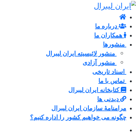
درباره ما
همکاران ما
منشورها
منشور لائیسیته ایران لیبرال
منشور آزادی
اسناد تاریخی
تماس با ما
کتابخانه ایران لیبرال
دیدنی ها
مرامنامۀ سازمان ایران لیبرال
چگونه می خواهیم کشور را اداره کنیم؟