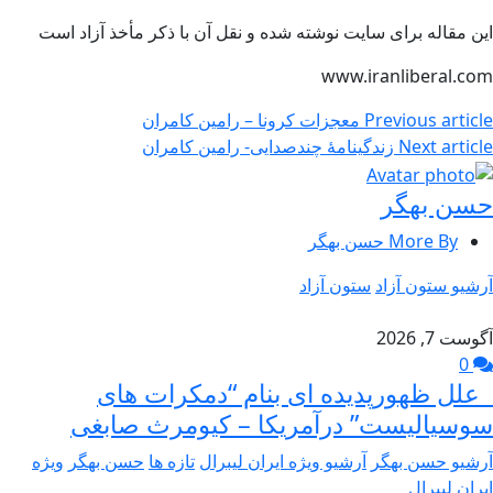
این مقاله برای سایت نوشته شده و نقل آن با ذکر مأخذ آزاد است
www.iranliberal.com
Previous article
معجزات کرونا – رامین کامران
Next article
زندگینامۀ چندصدایی- رامین کامران
حسن بهگر
More By حسن بهگر
آرشیو ستون آزاد
ستون آزاد
آگوست 7, 2026
0
علل ظهورپدیده ای بنام “دمکرات های
سوسیالیست” درآمریکا – کیومرث صابغی
آرشیو حسن بهگر
آرشیو ویژه ایران لیبرال
تازه ها
حسن بهگر
ویژه
ایران لیبرال