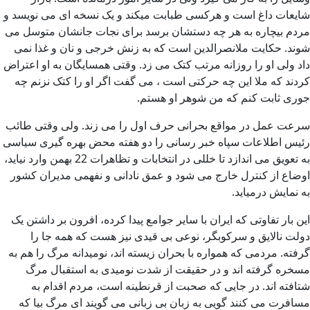
شایعات داغ است و هرکسی طبابت میکند و یک نسخه ای می نویسد و
مردم بیچاره به هر چه دستشان برسد برای نجات جانشان متوسل می
شوند. حکایت ملانصرالدین است که به زنش خرجی و نان و غذا نمی
داد ولی او را روزانه مرتب کتک می زد. وقتی همسایگان به او اعتراض
کردند که ملا این چه حرکتی است ، می گفت اگر او را کتک نزنم چه
جوری ثابت کنم که من شوهر او هستم.
سرعت عمل در مواقع بحرانی حرف اول را می زند. ولی وقتی طائب
رئیس اطلاعات سپاه خبر رسانی را دو هفته محض بهره گیری سیاسی
به تعویق می اندازد تا خللی در انتخابات و تظاهرات 22 بهمن وارد نیاید،
اوضاع از کنترل خارج می شود و عمق نادانی و نفهمی مدیران کشور
به نمایش درمیاید.
این بار تفاوتی که ایران با سایر جوامع پیدا کرده، افرون بر داشتن یک
دولت نالایق و سرکوبگر، نوعی بی قیدی نیز هست که همه جا را
گرفته. مردمی که همواره با بحران زیسته اند، نومیدانه مرگ را هم به
مسخره گرفته اند و در حقیقت از شدت نومیدی به استقبال مرگ
شتافته اند. در جایی که صحبت از قرنطینه است، مردم اقدام به
مسافرت می کنند گویی به زبان بی زبانی می گویند ای مرگ بیا که