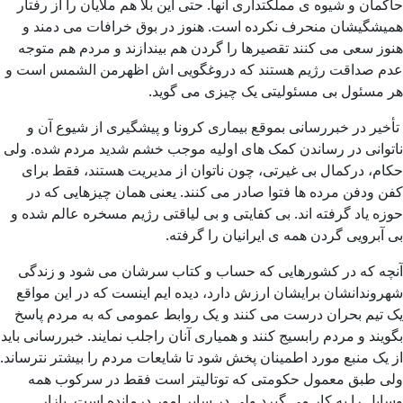
حاکمان و شیوه ی مملکتداری آنها. حتی این بلا هم ملایان را از رفتار
همیشگیشان منحرف نکرده است. هنوز در بوق خرافات می دمند و
هنوز سعی می کنند تقصیرها را گردن هم بیندازند و مردم هم متوجه
عدم صداقت رژیم هستند که دروغگویی اش اظهرمن الشمس است و
هر مسئول بی مسئولیتی یک چیزی می گوید.
تأخیر در خبررسانی بموقع بیماری کرونا و پیشگیری از شیوع آن و
ناتوانی در رساندن کمک های اولیه موجب خشم شدید مردم شده. ولی
حکام، درکمال بی غیرتی، چون ناتوان از مدیریت هستند، فقط برای
کفن ودفن مرده ها فتوا صادر می کنند. یعنی همان چیزهایی که در
حوزه یاد گرفته اند. بی کفایتی و بی لیاقتی رژیم مسخره عالم شده و
بی آبرویی گردن همه ی ایرانیان را گرفته.
آنچه که در کشورهایی که حساب و کتاب سرشان می شود و زندگی
شهروندانشان برایشان ارزش دارد، دیده ایم اینست که در این مواقع
یک تیم بحران درست می کنند و یک روابط عمومی که به مردم پاسخ
بگویند و مردم رابسیج کنند و همیاری آنان راجلب نمایند. خبررسانی باید
از یک منبع مورد اطمینان پخش شود تا شایعات مردم را بیشتر نترساند.
ولی طبق معمول حکومتی که توتالیتر است فقط در سرکوب همه
وسایل را به کار می گیرد ولی در سایر امور درمانده است. بازار