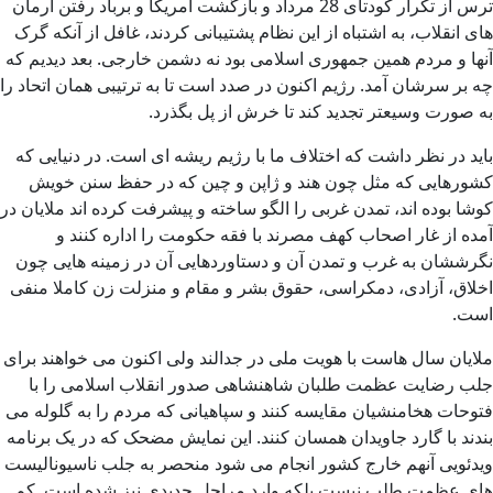
ترس از تکرار کودتای 28 مرداد و بازگشت آمریکا و برباد رفتن آرمان
های انقلاب، به اشتباه از این نظام پشتیبانی کردند، غافل از آنکه گرک
آنها و مردم همین جمهوری اسلامی بود نه دشمن خارجی. بعد دیدیم که
چه بر سرشان آمد. رژیم اکنون در صدد است تا به ترتیبی همان اتحاد را
به صورت وسیعتر تجدید کند تا خرش از پل بگذرد.
باید در نظر داشت که اختلاف ما با رژیم ریشه ای است. در دنیایی که
کشورهایی که مثل چون هند و ژاپن و چین که در حفظ سنن خویش
کوشا بوده اند، تمدن غربی را الگو ساخته و پیشرفت کرده اند ملایان در
آمده از غار اصحاب کهف مصرند با فقه حکومت را اداره کنند و
نگرششان به غرب و تمدن آن و دستاوردهایی آن در زمینه هایی چون
اخلاق، آزادی، دمکراسی، حقوق بشر و مقام و منزلت زن کاملا منفی
است.
ملایان سال هاست با هویت ملی در جدالند ولی اکنون می خواهند برای
جلب رضایت عظمت طلبان شاهنشاهی صدور انقلاب اسلامی را با
فتوحات هخامنشیان مقایسه کنند و سپاهیانی که مردم را به گلوله می
بندند با گارد جاویدان همسان کنند. این نمایش مضحک که در یک برنامه
ویدئویی آنهم خارج کشور انجام می شود منحصر به جلب ناسیونالیست
های عظمت طلب نیست بلکه وارد مراحل جدیدی نیز شده است. کم