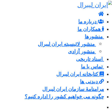
درباره ما
همکاران ما
منشورها
منشور لائیسیته ایران لیبرال
منشور آزادی
اسناد تاریخی
تماس با ما
کتابخانه ایران لیبرال
دیدنی ها
مرامنامۀ سازمان ایران لیبرال
چگونه می خواهیم کشور را اداره کنیم؟