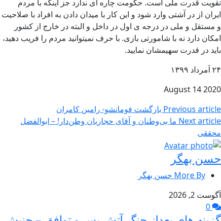
تقویت قدرت ملی است. حکومت چاره ای ندارد جز اینکه با مردم
ایران از در آشتی وارد شود و این کار با میدان دادن به افراد با صلاحیت
و مستقل و ملی در درجه ی اول در داخل و البته در خارج از کشور
امکان دارد نه با شامورتی بازی. با حرف نمیتوانید مردم را فریب دهید،
باید در قدرت سهیمشان نمایید.
۲۴ اَمرداد ۱۳۹۹
2020 14 August
Previous article
بازگشت فومانشو- رامین کامران
Next article
ما بی‌وطنان و آقای حجاریان وطن‌دار! – ابوالفضل
محققی
حسن بهگر
More By حسن بهگر
آگوست 2, 2026
0
گزینه های بعداز جنگ،آتش بس و توافق – جنبش