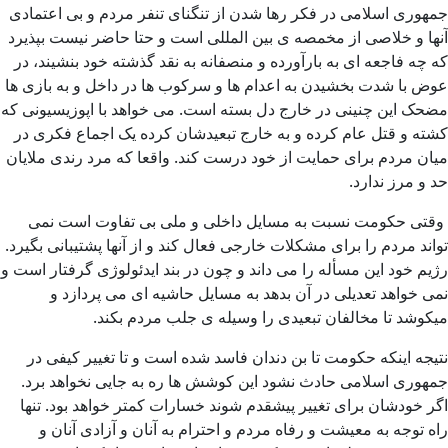
جمهوری اسلامی در فکر رها شدن از تنگنای تنفر مردم و بی اعتمادی
آنها و خلاصی از مخمصه ی بین المللی است و حتا حاضر نیست بپذیرد
که چه فاجعه ای به بارآورده و منصفانه به نقد گذشته خود بنشیند، در
عوض با شدت بخشیدن به اعدام ها و سرکوب ها در داخل و به بازی ها
مضحک این چنینی در خارج دل بسته است. می خواهد با اپوزیسیونی که
کشته و قتل عام کرده و به خارج تبعیدشان کرده یک اجماع فکری در
میان مردم برای حمایت از خود درست کند. واقعا که مرد رندی ملایان
حد و مرز ندارد.
وقتی حکومت نسبت به مسایل داخلی و ملی بی تفاوت است نمی
تواند مردم را برای مشکلات خارجی فعال کند و از آنها پشتیبانی بگیرد.
رژیم خود این مسأله را می داند و چون در بند ایدئولوژی گرفتار است و
نمی خواهد تعدیلی در آن بدهد به مسایل حاشیه ای می پردازد و
میکوشد تا مخالفان تبعیدی را وسیله ی جلب مردم بکند.
نتیجه اینکه حکومت تا بن دندان فاسد شده است و تا تغییر کیفی در
جمهوری اسلامی حادث نشود این کوشش ها ره به جایی نخواهد برد.
اگر خودشان برای تغییر پیشقدم شوند خسارات کمتر خواهد بود. تنها
راه توجه به معیشت و رفاه مردم و احترام به آنان و آزادی آنان و