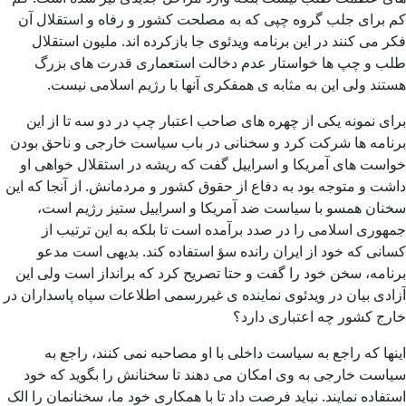
کم برای جلب گروه چپی که به مصلحت کشور و رفاه و استقلال آن
فکر می کنند در این برنامه ویدئوی جا بازکرده اند. ملیون استقلال
طلب و چپ ها خواستار عدم دخالت استعماری قدرت های بزرگ
هستند ولی این به مثابه ی همفکری آنها با رژیم اسلامی نیست.
برای نمونه یکی از چهره های صاحب اعتبار چپ در دو سه تا از این
برنامه ها شرکت کرد و سخنانی در باب سیاست خارجی و ناحق بودن
خواست های آمریکا و اسراییل گفت که ریشه در استقلال خواهی او
داشت و متوجه بود به دفاع از حقوق کشور و مردمانش. از آنجا که این
سخنان همسو با سیاست ضد آمریکا و اسراییل ستیز رژیم است،
جمهوری اسلامی را در صدد برآمده است تا بلکه به این ترتیب از
کسانی که خود از ایران رانده سؤ استفاده کند. بدیهی است مدعو
برنامه، سخن خود را گفت و حتا تصریح کرد که برانداز است ولی این
آزادی بیان در ویدئوی نماینده ی غیررسمی اطلاعات سپاه پاسداران در
خارج کشور چه اعتباری دارد؟
اینها که راجع به سیاست داخلی با او مصاحبه نمی کنند، راجع به
سیاست خارجی به وی امکان می دهند تا سخنانش را بگوید که خود
استفاده نمایند. نباید فرصت داد تا با همکاری خود ما، سخنانمان را الک